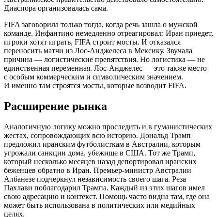
Диаспора организовалась сама.
FIFA заговорила только тогда, когда речь зашла о мужской
команде. Инфантино немедленно отреагировал: Иран приедет,
игроки хотят играть, FIFA строит мосты. И отказался
переносить матчи из Лос-Анджелеса в Мексику. Звучала
причина — логистические препятствия. Но логистика — не
единственная переменная. Лос-Анджелес — это также место
с особым коммерческим и символическим значением.
И именно там строятся мосты, которые возводит FIFA.
Расширение рынка
Аналогичную логику можно проследить и в гуманистических
жестах, сопровождающих всю историю. Дональд Трамп
предложил иранским футболисткам в Австралии, которым
угрожали санкции дома, убежище в США. Тот же Трамп,
который несколько месяцев назад депортировал иранских
беженцев обратно в Иран. Премьер-министр Австралии
Албанезе подчеркнул независимость своего шага. Реза
Пахлави поблагодарил Трампа. Каждый из этих шагов имел
свою адресацию и контекст. Помощь часто видна там, где она
может быть использована в политических или медийных
целях.