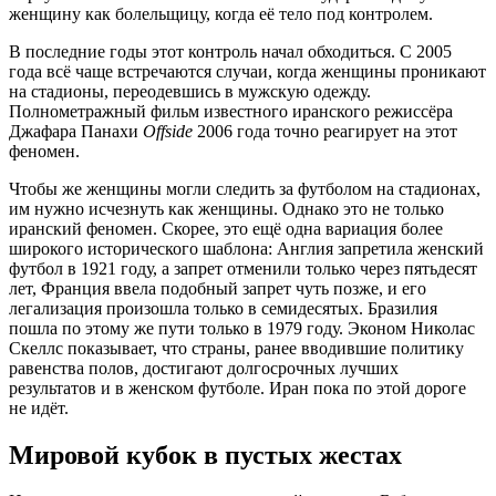
женщину как болельщицу, когда её тело под контролем.
В последние годы этот контроль начал обходиться. С 2005
года всё чаще встречаются случаи, когда женщины проникают
на стадионы, переодевшись в мужскую одежду.
Полнометражный фильм известного иранского режиссёра
Джафара Панахи
Offside
2006 года точно реагирует на этот
феномен.
Чтобы же женщины могли следить за футболом на стадионах,
им нужно исчезнуть как женщины. Однако это не только
иранский феномен. Скорее, это ещё одна вариация более
широкого исторического шаблона: Англия запретила женский
футбол в 1921 году, а запрет отменили только через пятьдесят
лет, Франция ввела подобный запрет чуть позже, и его
легализация произошла только в семидесятых. Бразилия
пошла по этому же пути только в 1979 году. Эконом Николас
Скеллс показывает, что страны, ранее вводившие политику
равенства полов, достигают долгосрочных лучших
результатов и в женском футболе. Иран пока по этой дороге
не идёт.
Мировой кубок в пустых жестах