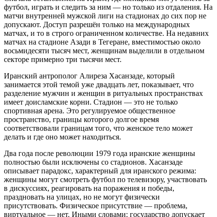
футбол, играть и следить за ним — но только из отдаления. На
матчи внутренней мужской лиги на стадионах до сих пор не
допускают. Доступ разрешён только на международных
матчах, и то в строго ограниченном количестве. На недавних
матчах на стадионе Азади в Тегеране, вместимостью около
восьмидесяти тысяч мест, женщинам выделили в отдельном
секторе примерно три тысячи мест.
Иранский антрополог Алиреза Хасанзаде, который
занимается этой темой уже двадцать лет, показывает, что
разделение мужчин и женщин в ритуальных пространствах
имеет доисламские корни. Стадион — это не только
спортивная арена. Это регулируемое общественное
пространство, границы которого долгое время
соответствовали границам того, что женское тело может
делать и где оно может находиться.
Два года после революции 1979 года иранские женщины
полностью были исключены со стадионов. Хасанзаде
описывает парадокс, характерный для иранского режима:
женщины могут смотреть футбол по телевизору, участвовать
в дискуссиях, реагировать на поражения и победы,
праздновать на улицах, но не могут физически
присутствовать. Физическое присутствие — проблема,
виртуальное — нет. Иными словами: государство допускает