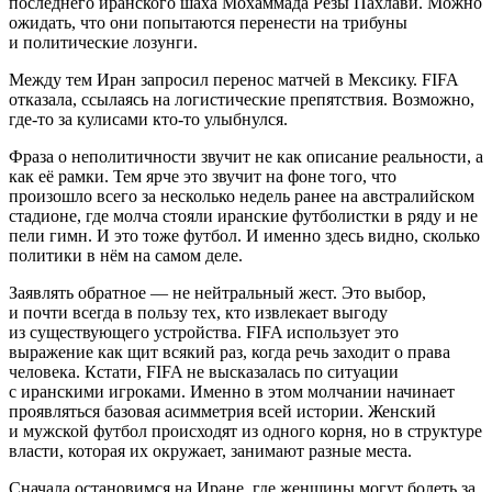
последнего иранского шаха Мохаммада Резы Пахлави. Можно
ожидать, что они попытаются перенести на трибуны
и политические лозунги.
Между тем Иран запросил перенос матчей в Мексику. FIFA
отказала, ссылаясь на логистические препятствия. Возможно,
где-то за кулисами кто-то улыбнулся.
Фраза о неполитичности звучит не как описание реальности, а
как её рамки. Тем ярче это звучит на фоне того, что
произошло всего за несколько недель ранее на австралийском
стадионе, где молча стояли иранские футболистки в ряду и не
пели гимн. И это тоже футбол. И именно здесь видно, сколько
политики в нём на самом деле.
Заявлять обратное — не нейтральный жест. Это выбор,
и почти всегда в пользу тех, кто извлекает выгоду
из существующего устройства. FIFA использует это
выражение как щит всякий раз, когда речь заходит о права
человека. Кстати, FIFA не высказалась по ситуации
с иранскими игроками. Именно в этом молчании начинает
проявляться базовая асимметрия всей истории. Женский
и мужской футбол происходят из одного корня, но в структуре
власти, которая их окружает, занимают разные места.
Сначала остановимся на Иране, где женщины могут болеть за