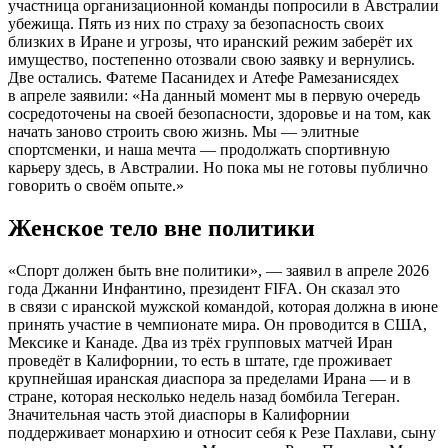
участница организационной команды попросили в Австралии
убежища. Пять из них по страху за безопасность своих
близких в Иране и угрозы, что иранский режим заберёт их
имущество, постепенно отозвали свою заявку и вернулись.
Две остались. Фатеме Пасанидех и Атефе Рамезанисядех
в апреле заявили: «На данный момент мы в первую очередь
сосредоточены на своей безопасности, здоровье и на том, как
начать заново строить свою жизнь. Мы — элитные
спортсменки, и наша мечта — продолжать спортивную
карьеру здесь, в Австралии. Но пока мы не готовы публично
говорить о своём опыте.»
Женское тело вне политики
«Спорт должен быть вне политики», — заявил в апреле 2026
года Джанни Инфантино, президент FIFA. Он сказал это
в связи с иранской мужской командой, которая должна в июне
принять участие в чемпионате мира. Он проводится в США,
Мексике и Канаде. Два из трёх групповых матчей Иран
проведёт в Калифорнии, то есть в штате, где проживает
крупнейшая иранская диаспора за пределами Ирана — и в
стране, которая несколько недель назад бомбила Тегеран.
Значительная часть этой диаспоры в Калифорнии
поддерживает монархию и относит себя к Резе Пахлави, сыну