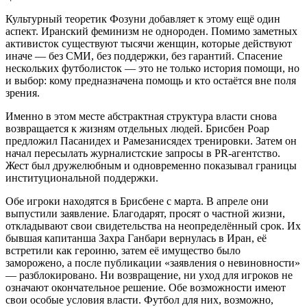
Культурный теоретик Фозуни добавляет к этому ещё один
аспект. Иранский феминизм не однороден. Помимо заметных
активисток существуют тысячи женщин, которые действуют
иначе — без СМИ, без поддержки, без гарантий. Спасение
нескольких футболисток — это не только история помощи, но
и выбор: кому предназначена помощь и кто остаётся вне поля
зрения.
Именно в этом месте абстрактная структура власти снова
возвращается к жизням отдельных людей. Брисбен Роар
предложил Пасанидех и Рамезанисядех тренировки. Затем он
начал пересылать журналистские запросы в PR-агентство.
Жест был дружелюбным и одновременно показывал границы
институциональной поддержки.
Обе игроки находятся в Брисбене с марта. В апреле они
выпустили заявление. Благодарят, просят о частной жизни,
откладывают свои свидетельства на неопределённый срок. Их
бывшая капитанша Захра Ганбари вернулась в Иран, её
встретили как героиню, затем её имущество было
заморожено, а после публикации «заявления о невиновности»
— разблокировано. Ни возвращение, ни уход для игроков не
означают окончательное решение. Обе возможности имеют
свои особые условия власти. Футбол для них, возможно,