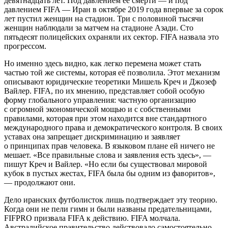
девятнадцать лет. Под давлением её смерти — и под
давлением FIFA — Иран в октябре 2019 года впервые за сорок
лет пустил женщин на стадион. Три с половиной тысячи
женщин наблюдали за матчем на стадионе Азади. Сто
пятьдесят полицейских охраняли их сектор. FIFA назвала это
прогрессом.
Но именно здесь видно, как легко перемена может стать
частью той же системы, которая её позволила. Этот механизм
описывают юридические теоретики Мишель Креч и Джозеф
Вайлер. FIFA, по их мнению, представляет собой особую
форму глобального управления: частную организацию
с огромной экономической мощью и с собственными
правилами, которая при этом находится вне стандартного
международного права и демократического контроля. В своих
уставах она запрещает дискриминацию и заявляет
о принципах прав человека. В языковом плане ей ничего не
мешает. «Все правильные слова и заявления есть здесь», —
пишут Креч и Вайлер. «Но если бы существовал мировой
кубок в пустых жестах, FIFA была бы одним из фаворитов»,
— продолжают они.
Дело иранских футболисток лишь подтверждает эту теорию.
Когда они не пели гимн и были названы предательницами,
FIFPRO призвала FIFA к действию. FIFA молчала.
Австралийское правительство действовало самостоятельно.