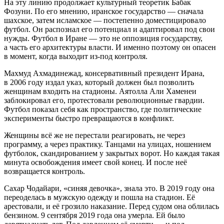
На эту линию продолжает культурный теоретик Бабак
Фозуни. По его мнению, иранское государство — сначала
шахское, затем исламское — постепенно доместицировало
футбол. Он распознал его потенциал и адаптировал под свои
нужды. Футбол в Иране — это не оппозиция государству,
а часть его архитектуры власти. И именно поэтому он опасен
в момент, когда выходит из-под контроля.
Махмуд Ахмадинежад, консервативный президент Ирана,
в 2006 году издал указ, который должен был позволить
женщинам входить на стадионы. Аятолла Али Хаменеи
заблокировал его, протестовали революционные гвардии.
Футбол показал себя как пространство, где политические
эксперименты быстро превращаются в конфликт.
Женщины всё же не перестали реагировать, не через
программу, а через практику. Танцами на улицах, ношением
футболок, скандированием у закрытых ворот. Но каждая такая
минута освобождения имеет свой конец. И после неё
возвращается контроль.
Сахар Чодайари, «синяя девочка», знала это. В 2019 году она
переоделась в мужскую одежду и пошла на стадион. Её
арестовали, и её грозило наказание. Перед судом она облилась
бензином. 9 сентября 2019 года она умерла. Ей было