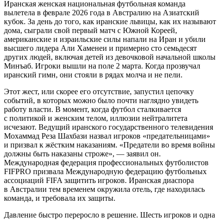
Иранская женская национальная футбольная команда
вылетела в феврале 2026 года в Австралию на Азиатский
кубок. За день до того, как иранские львицы, как их называют
дома, сыграли свой первый матч с Южной Кореей,
американские и израильские силы напали на Иран и убили
высшего лидера Али Хаменеи и примерно сто семьдесят
других людей, включая детей из девочковой начальной школы
Минъаб. Игроки вышли на поле 2 марта. Когда прозвучал
иранский гимн, они стояли в рядах молча и не пели.
Этот жест, или скорее его отсутствие, запустил цепочку
событий, в которых можно было почти наглядно увидеть
работу власти. В момент, когда футбол сталкивается
с политикой и женским телом, иллюзии нейтралитета
исчезают. Ведущий иранского государственного телевидения
Мохаммад Реза Шахбази назвал игроков «предательницами»
и призвал к жёстким наказаниям. «Предатели во время войны
должны быть наказаны строже», — заявил он.
Международная федерация профессиональных футболистов
FIFPRO призвала Международную федерацию футбольных
ассоциаций FIFA защитить игроков. Иранская диаспора
в Австралии тем временем окружила отель, где находилась
команда, и требовала их защиты.
Давление быстро переросло в решение. Шесть игроков и одна