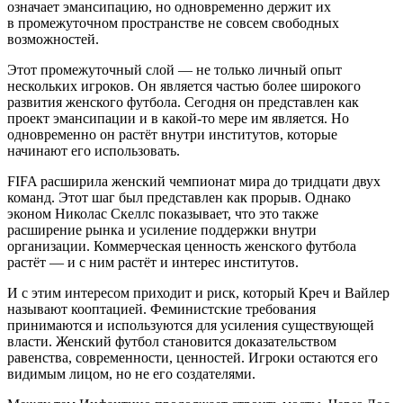
означает эмансипацию, но одновременно держит их
в промежуточном пространстве не совсем свободных
возможностей.
Этот промежуточный слой — не только личный опыт
нескольких игроков. Он является частью более широкого
развития женского футбола. Сегодня он представлен как
проект эмансипации и в какой-то мере им является. Но
одновременно он растёт внутри институтов, которые
начинают его использовать.
FIFA расширила женский чемпионат мира до тридцати двух
команд. Этот шаг был представлен как прорыв. Однако
эконом Николас Скеллс показывает, что это также
расширение рынка и усиление поддержки внутри
организации. Коммерческая ценность женского футбола
растёт — и с ним растёт и интерес институтов.
И с этим интересом приходит и риск, который Креч и Вайлер
называют кооптацией. Феминистские требования
принимаются и используются для усиления существующей
власти. Женский футбол становится доказательством
равенства, современности, ценностей. Игроки остаются его
видимым лицом, но не его создателями.