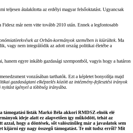
mi teljesen átalakította az erdélyi magyar felsőoktatást. Ugyancsak
 a Fidesz már nem vitte tovább 2010 után. Ennek a legfontosabb
tonómiatörekvések az Orbán-kormányok szemében is kiürültek
. Ma
 vagy nem integrálódik az adott ország politikai életébe a
ikai, hanem egyre inkább gazdasági szempontból, vagyis hogy a határon
menedzsment vonzásában tarthatók. Ezt a képletet bonyolítja majd
litikai gazdaságtani elképzelés között az intézmény-fejlesztési irányok
 nyitást igényel a többség irányába.
or a támogatási listák Markó Béla akkori RMDSZ-elnök elé
rmányok ideje alatt ez alapvetően így működött, tehát az
azzal, hogy a döntések, sőt valószínűleg már a javaslatok sem
kijárni egy nagy összegű támogatást. Te mit tudsz erről? Mit