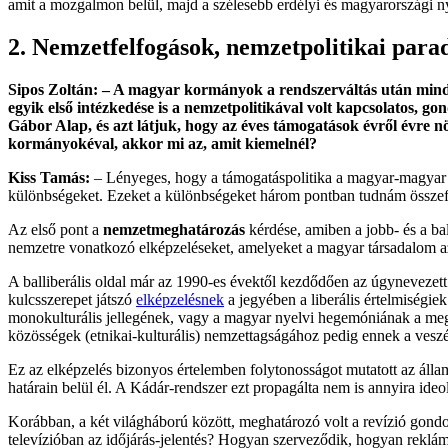
amit a mozgalmon belül, majd a szélesebb erdélyi és magyarországi ny
2. Nemzetfelfogások, nemzetpolitikai par
Sipos Zoltán: – A magyar kormányok a rendszerváltás után mind
egyik első intézkedése is a nemzetpolitikával volt kapcsolatos, g
Gábor Alap, és azt látjuk, hogy az éves támogatások évről évre 
kormányokéval, akkor mi az, amit kiemelnél?
Kiss Tamás:
– Lényeges, hogy a támogatáspolitika a magyar-magyar vi
különbségeket. Ezeket a különbségeket három pontban tudnám összef
Az első pont a
nemzetmeghatározás
kérdése, amiben a jobb- és a bal
nemzetre vonatkozó elképzeléseket, amelyeket a magyar társadalom a
A balliberális oldal már az 1990-es évektől kezdődően az úgynevezet
kulcsszerepet játszó
elképzelésnek
a jegyében a liberális értelmiségi
monokulturális jellegének, vagy a magyar nyelvi hegemóniának a megk
közösségek (etnikai-kulturális) nemzettagságához pedig ennek a veszél
Ez az elképzelés bizonyos értelemben folytonosságot mutatott az álla
határain belül él. A Kádár-rendszer ezt propagálta nem is annyira ide
Korábban, a két világháború között, meghatározó volt a revízió gondo
televízióban az időjárás-jelentés? Hogyan szerveződik, hogyan reklám