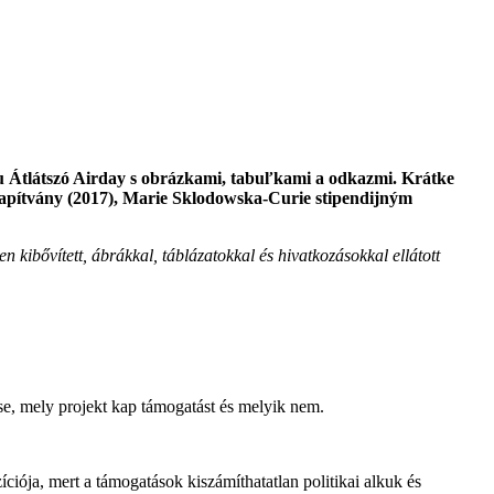
u Átlátszó Airday s obrázkami, tabuľkami a odkazmi. Krátke
lapítvány (2017), Marie Sklodowska-Curie stipendijným
en kibővített, ábrákkal, táblázatokkal és hivatkozásokkal ellátott
e, mely projekt kap támogatást és melyik nem.
iója, mert a támogatások kiszámíthatatlan politikai alkuk és