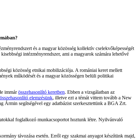
 témában?
ézményrendszert és a magyar közösség kollektív cselekvőképességét
 a kisebbségi intézményrendszer, ami a magyarok számára lehetővé
bbségi közösség etnikai mobilizációja. A romániai keret mellett
mények működését és a magyar közösségen belüli politikai
, de immár
összehasonlító keretben
. Ebben a vizsgálatban az
összehasonlító elemzésünk
, illetve ezt a témát vittem tovább a New
ng Ármin segítségével egy adatbázist szerkesztettünk a BGA Zrt.
atokkal foglalkozó munkacsoportot hoztunk létre. Nyilvánvaló
ormány távozása esetén. Erről egy szakmai anyagot készítünk majd,