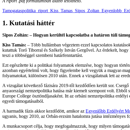
A riport .pdf formátumban alább letölthető.
Tamogataspolitika_riport_Kiss_Tamas_Sipos_Zoltan_Egyenlobb_Er
1. Kutatási háttér
Sipos Zoltán: – Hogyan kerültél kapcsolatba a határon túli támo
Kiss Tamás:
– Több hullámban végeztem ezzel kapcsolatos kutatásoka
kutattuk Toró Tiborral és Székely István Gergővel. Az érdekelt, hog
teszi a többséggel szembeni határfenntartást.
Ezt egészítette ki a politikai folyamatok elemzése, hogy hogyan történ
azonban egyértelmű volt, hogy figyelembe kell vegyük a magyar-magya
folyamatokat, különösen 2010 után. Ennek a vizsgálatnak lett az er
A vizsgálat következő fázisára 2019-től kezdődően került sor. Csergő
anyaországi nemzetpolitika hatása már kiemelt szempont volt. Ebből s
Europe College ösztöndíjasaként. Itt az orbáni nemzetpolitika erdélyi é
egyedi támogatásaiból.
A harmadik fázis akkor kezdődött, amikor az
Egyenlőbb Erdélyért M
ugyanis, hogy 2010, az Orbán-rezsim hatalomra jutása intézményes f
A munkacsoport célja, hogy megfogalmazzuk, hogy milyen támogatásp