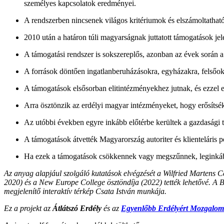
személyes kapcsolatok eredményei.
A rendszerben nincsenek világos kritériumok és elszámoltatható
2010 után a határon túli magyarságnak juttatott támogatások j
A támogatási rendszer is sokszereplős, azonban az évek során a
A források döntően ingatlanberuházásokra, egyházakra, felsőokta
A támogatások elsősorban elitintézményekhez jutnak, és ezzel e
Arra ösztönzik az erdélyi magyar intézményeket, hogy erősítsék
Az utóbbi években egyre inkább előtérbe kerültek a gazdasági
A támogatások átvették Magyarország autoriter és klienteláris p
Ha ezek a támogatások csökkennek vagy megszűnnek, leginkább 
Az anyag alapjául szolgáló kutatások elvégzését a Wilfried Martens 
2020) és a New Europe College ösztöndíja (2022) tették lehetővé. A 
megjelenítő interaktív térkép Csata István munkája.
Ez a projekt az
Átlátszó Erdély
és az
Egyenlőbb Erdélyért Mozgalom 