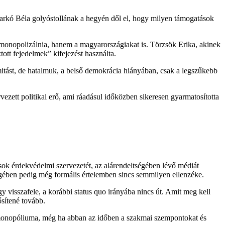
rkó Béla golyóstollának a hegyén dől el, hogy milyen támogatások
monopolizálnia, hanem a magyarországiakat is. Törzsök Erika, akinek
tott fejedelmek” kifejezést használta.
mitást, de hatalmuk, a belső demokrácia hiányában, csak a legszűkebb
ett politikai erő, ami ráadásul időközben sikeresen gyarmatosította
ok érdekvédelmi szervezetét, az alárendeltségében lévő médiát
bségében pedig még formális értelemben sincs semmilyen ellenzéke.
y visszafele, a korábbi status quo irányába nincs út. Amit meg kell
ősítené tovább.
a monopóliuma, még ha abban az időben a szakmai szempontokat és