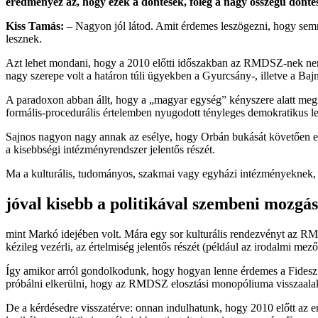
eredményez az, hogy ezek a döntések, főleg a nagy összegű döntés
Kiss Tamás:
– Nagyon jól látod. Amit érdemes leszögezni, hogy sem
lesznek.
Azt lehet mondani, hogy a 2010 előtti időszakban az RMDSZ-nek nemc
nagy szerepe volt a határon túli ügyekben a Gyurcsány-, illetve a Baj
A paradoxon abban állt, hogy a „magyar egység” kényszere alatt megre
formális-procedurális értelemben nyugodott tényleges demokratikus l
Sajnos nagyon nagy annak az esélye, hogy Orbán bukását követően ehh
a kisebbségi intézményrendszer jelentős részét.
Ma a kulturális, tudományos, szakmai vagy egyházi intézményeknek, 
jóval kisebb a politikával szembeni mozgás
mint Markó idejében volt. Mára egy sor kulturális rendezvényt az RM
kézileg vezérli, az értelmiség jelentős részét (például az irodalmi m
Így amikor arról gondolkodunk, hogy hogyan lenne érdemes a Fidesz utá
próbálni elkerülni, hogy az RMDSZ elosztási monopóliuma visszaalaku
De a kérdésedre visszatérve: onnan indulhatunk, hogy 2010 előtt az 