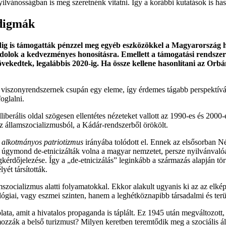
ilvánosságban is meg szeretnénk vitatni. Így a korábbi kutatások is ha
adigmák
ig is támogatták pénzzel meg egyéb eszközökkel a Magyarország 
ondolok a kedvezményes honosításra. Emellett a támogatási rendszer
növekedtek, legalábbis 2020-ig. Ha össze kellene hasonlítani az O
szonyrendszernek csupán egy eleme, így érdemes tágabb perspektívából v
oglalni.
liberális oldal szögesen ellentétes nézeteket vallott az 1990-es és 2000
z államszocializmusból, a Kádár-rendszerből örökölt.
t
alkotmányos patriotizmus
irányába tolódott el. Ennek az elsősorban N
ek úgymond de-etnicizálták volna a magyar nemzetet, persze nyilvánval
érdőjelezése. Így a „de-etnicizálás” leginkább a származás alapján tö
yét társították.
mszocializmus alatti folyamatokkal. Ekkor alakult ugyanis ki az az elk
ológiai, vagy eszmei szinten, hanem a leghétköznapibb társadalmi és terü
lata, amit a hivatalos propaganda is táplált. Ez 1945 után megváltozot
ozzák a belső turizmust? Milyen keretben teremtődik meg a szociális ál