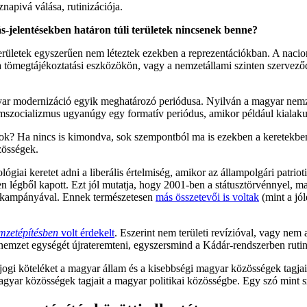
apivá válása, rutinizációja.
s-jelentésekben határon túli területek nincsenek benne?
területek egyszerűen nem léteztek ezekben a reprezentációkban. A naci
 a tömegtájékoztatási eszközökön, vagy a nemzetállami szinten szervező
magyar modernizáció egyik meghatározó periódusa. Nyilván a magyar nem
amszocializmus ugyanúgy egy formatív periódus, amikor például kialaku
arok? Ha nincs is kimondva, sok szempontból ma is ezekben a keretekb
zösségek.
lógiai keretet adni a liberális értelmiség, amikor az állampolgári patri
en légből kapott. Ezt jól mutatja, hogy 2001-ben a státusztörvénnyel, ma
rt kampányával. Ennek természetesen
más összetevői is voltak
(mint a jól
emzetépítésben
volt érdekelt
. Eszerint nem területi revízióval, vagy nem 
nemzet egységét újrateremteni, egyszersmind a Kádár-rendszerben rutin
ogi köteléket a magyar állam és a kisebbségi magyar közösségek tagjai k
agyar közösségek tagjait a magyar politikai közösségbe. Egy szó mint s