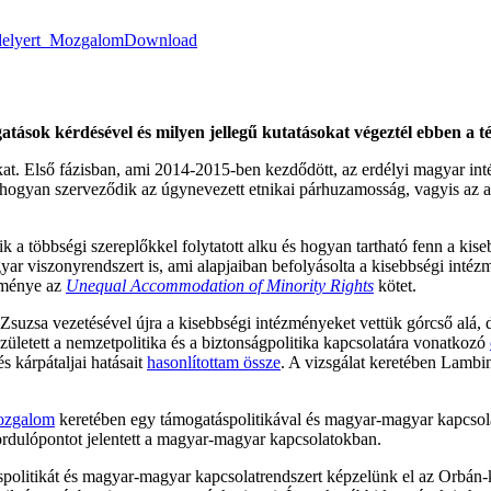
delyert_Mozgalom
Download
gatások kérdésével és milyen jellegű kutatásokat végeztél ebben a
t. Első fázisban, ami 2014-2015-ben kezdődött, az erdélyi magyar int
y hogyan szerveződik az úgynevezett etnikai párhuzamosság, vagyis az
ik a többségi szereplőkkel folytatott alku és hogyan tartható fenn a kise
r viszonyrendszert is, ami alapjaiban befolyásolta a kisebbségi intéz
edménye az
Unequal Accommodation of Minority Rights
kötet.
 Zsuzsa vezetésével újra a kisebbségi intézményeket vettük górcső alá
zületett a nemzetpolitika és a biztonságpolitika kapcsolatára vonatkozó
s kárpátaljai hatásait
hasonlítottam össze
. A vizsgálat keretében Lambi
ozgalom
keretében egy támogatáspolitikával és magyar-magyar kapcsol
ordulópontot jelentett a magyar-magyar kapcsolatokban.
olitikát és magyar-magyar kapcsolatrendszert képzelünk el az Orbán-k