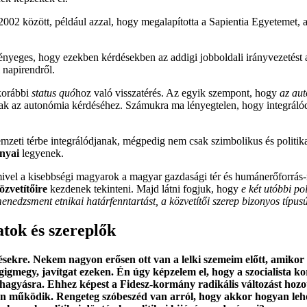
2002 között, például azzal, hogy megalapította a Sapientia Egyetemet, a
lényeges, hogy ezekben kérdésekben az addigi jobboldali irányvezetést
 napirendről.
 korábbi
status quó
hoz való visszatérés. Az egyik szempont, hogy
az au
 az autonómia kérdéséhez. Számukra ma lényegtelen, hogy integrálódik,
 nemzeti térbe integrálódjanak, mégpedig nem csak szimbolikus és polit
anyai
legyenek.
ivel a kisebbségi magyarok a magyar gazdasági tér és humánerőforrás-
özvetítőire
kezdenek tekinteni. Majd látni fogjuk, hogy
e két utóbbi po
enedzsment etnikai határfenntartást, a közvetítői szerep bizonyos típusú
atok és szereplők
ntésekre. Nekem nagyon erősen ott van a lelki szemeim előtt, amik
gmegy, javítgat ezeken. Én úgy képzelem el, hogy a szocialista ko
yásra. Ehhez képest a Fidesz-kormány radikális változást hozott 
 működik. Rengeteg szóbeszéd van arról, hogy akkor hogyan lehet 