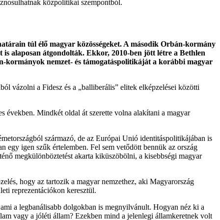
sznosulhatnak közpolitikai szempontból.
határain túl élő magyar közösségeket. A második Orbán-kormány
t is alaposan átgondolták. Ekkor, 2010-ben jött létre a Bethlen
rbán-kormányok nemzet- és támogatáspolitikáját a korábbi magyar
ázolni a Fidesz és a „balliberális” elitek elképzelései közötti
-es években. Mindkét oldal át szerette volna alakítani a magyar
émetországból származó, de az Európai Unió identitáspolitikájában is
óan egy igen szűk értelemben. Fel sem vetődött bennük az ország
rténő megkülönböztetést akarta kiküszöbölni, a kisebbségi magyar
épzelés, hogy az tartozik a magyar nemzethez, aki Magyarország
leti reprezentációkon keresztül.
t, ami a legbanálisabb dolgokban is megnyilvánult. Hogyan néz ki a
lam vagy a jóléti állam? Ezekben mind a jelenlegi államkeretnek volt