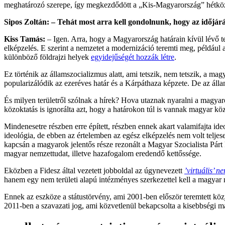
meghatározó szerepe, így megkezdődött a „Kis-Magyarország” hétközn
Sipos Zoltán: – Tehát most arra kell gondolnunk, hogy az időjárá
Kiss Tamás:
– Igen. Arra, hogy a Magyarország határain kívül lévő 
elképzelés. E szerint a nemzetet a modernizáció teremti meg, például
különböző földrajzi helyek
egyidejűségét hozzák létre
.
Ez történik az államszocializmus alatt, ami tetszik, nem tetszik, a 
popularizálódik az ezeréves határ és a Kárpáthaza képzete. De az áll
És milyen területről szólnak a hírek? Hova utaznak nyaralni a magy
közoktatás is ignorálta azt, hogy a határokon túl is vannak magyar kö
Mindenesetre részben erre épített, részben ennek akart valamifajta ideo
ideológia, de ebben az értelemben az egész elképzelés nem volt teljes
kapcsán a magyarok jelentős része rezonált a Magyar Szocialista Pá
magyar nemzettudat, illetve hazafogalom eredendő kettőssége.
Eközben a Fidesz által vezetett jobboldal az úgynevezett
’virtuális’ n
hanem egy nem területi alapú intézményes szerkezettel kell a magyar 
Ennek az eszköze a státustörvény, ami 2001-ben először teremtett közj
2011-ben a szavazati jog, ami közvetlenül bekapcsolta a kisebbségi m