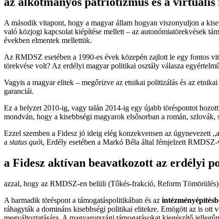
az alkotmányos patriotizmus és a virtuális 
A második vitapont, hogy a magyar állam hogyan viszonyuljon a kise
való közjogi kapcsolat kiépítése mellett – az autonómiatörekvések tá
években elmentek mellettük.
Az RMDSZ esetében a 1990-es évek közepén zajlott le egy fontos vita:
törekvése volt? Az erdélyi magyar politikai osztály válasza egyértelm
Vagyis a magyar elitek – megőrizve az etnikai politizálás és az etnik
garanciái.
Ez a helyzet 2010-ig, vagy talán 2014-ig egy újabb töréspontot hozott 
mondván, hogy a kisebbségi magyarok elsősorban a román, szlovák, s
Ezzel szemben a Fidesz jó ideig elég konzekvensen az úgynevezett „au
a
status quó
t, Erdély esetében a Markó Béla által fémjelzett RMDSZ-ve
a Fidesz aktívan beavatkozott az erdélyi po
azzal, hogy az RMDSZ-en belüli (Tőkés-frakció, Reform Tömörülés)
A harmadik töréspont a támogatáspolitikában és az
intézményépítés
ráhagyták a domináns kisebbségi politikai elitekre. Emögött az is ot
megváltoztatására. A magyarországi támogatásokat kiegészítő jellegűn