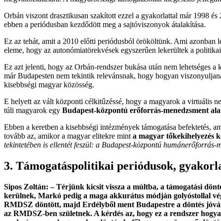
Orbán viszont drasztikusan szakított ezzel a gyakorlattal már 1998 és 
ebben a periódusban kezdődött meg a sajtóviszonyok átalakítása.
Ez az tehát, amit a 2010 előtti periódusból örököltünk. Ami azonban 
eleme, hogy az autonómiatörekvések egyszerűen lekerültek a politikai
Ez azt jelenti, hogy az Orbán-rendszer bukása után nem lehetséges a
már Budapesten nem tekintik relevánsnak, hogy hogyan viszonyuljanak
kisebbségi magyar közösség.
E helyett az vált központi célkitűzéssé, hogy a magyarok a virtuális
túli magyarok egy
Budapest-központú erőforrás-menedzsment al
Ebben a keretben a kisebbségi intézmények támogatása befektetés, am
tovább az, amikor a magyar elitekre mint
a magyar tőkekihelyezés k
tekintetében is ellentét feszül: a Budapest-központú humánerőforrás-m
3. Támogatáspolitikai periódusok, gyakorl
Sipos Zoltán: – Térjünk kicsit vissza a múltba, a támogatási dö
kerülnek, Markó pedig a maga akkurátus módján golyóstollal végi
RMDSZ döntött, majd Erdélyből ment Budapestre a döntés jóváhag
az RMDSZ-ben születnek. A kérdés az, hogy ez a rendszer hogyan