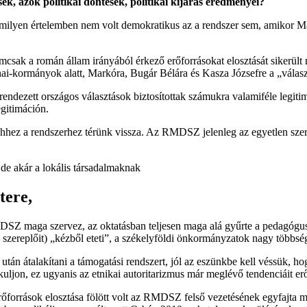
ek, azok politikai döntések, politikai kijárás eredményei?
milyen értelemben nem volt demokratikus az a rendszer sem, amikor Ma
sak a román állam irányából érkező erőforrásokat elosztását sikerült 
nai-kormányok alatt, Markóra, Bugár Bélára és Kasza Józsefre a „válasz
ndezett országos választások biztosítottak számukra valamiféle legiti
egitimáción.
ez a rendszerhez térünk vissza. Az RMDSZ jelenleg az egyetlen szervez
de akár a lokális társadalmaknak
tere,
DSZ maga szervez, az oktatásban teljesen maga alá gyűrte a pedagógus
ező szereplőit) „kézből eteti”, a székelyföldi önkormányzatok nagy töb
n átalakítani a támogatási rendszert, jól az eszünkbe kell véssük, hog
ljon, ez ugyanis az etnikai autoritarizmus már meglévő tendenciáit er
erőforrások elosztása fölött volt az RMDSZ felső vezetésének egyfajt