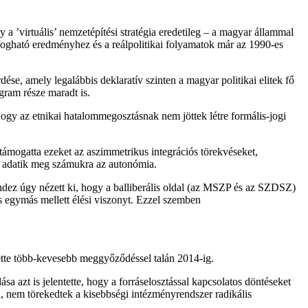
 a ’virtuális’ nemzetépítési stratégia eredetileg – a magyar állammal
fogható eredményhez és a reálpolitikai folyamatok már az 1990-es
e, amely legalábbis deklaratív szinten a magyar politikai elitek fő
ogram része maradt is.
hogy az etnikai hatalommegosztásnak nem jöttek létre formális-jogi
n támogatta ezeket az aszimmetrikus integrációs törekvéseket,
em adatik meg számukra az autonómia.
ndez úgy nézett ki, hogy a balliberális oldal (az MSZP és az SZDSZ)
is egymás mellett élési viszonyt. Ezzel szemben
te több-kevesebb meggyőződéssel talán 2014-ig.
sa azt is jelentette, hogy a forráselosztással kapcsolatos döntéseket
i, nem törekedtek a kisebbségi intézményrendszer radikális