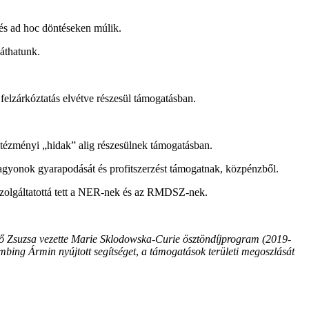
 és ad hoc döntéseken múlik.
áthatunk.
felzárkóztatás elvétve részesül támogatásban.
ntézményi „hidak” alig részesülnek támogatásban.
gyonok gyarapodását és profitszerzést támogatnak, közpénzből.
 kiszolgáltatottá tett a NER-nek és az RMDSZ-nek.
rgő Zsuzsa vezette Marie Sklodowska-Curie ösztöndíjprogram (2019-
mbing Ármin nyújtott segítséget
,
a támogatások területi megoszlását