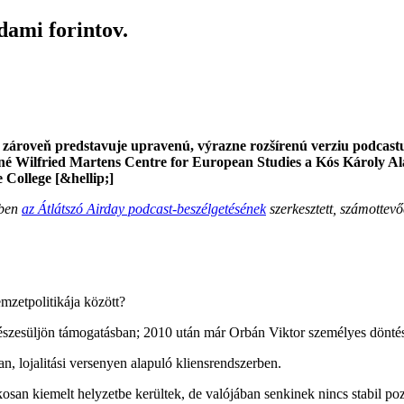
dami forintov.
 zároveň predstavuje upravenú, výrazne rozšírenú verziu podcast
ané Wilfried Martens Centre for European Studies a Kós Károly A
ollege [&hellip;]
yben
az Átlátszó Airday podcast-beszélgetésének
szerkesztett, számottevő
mzetpolitikája között?
szesüljön támogatásban; 2010 után már Orbán Viktor személyes döntés
, lojalitási versenyen alapuló kliensrendszerben.
an kiemelt helyzetbe kerültek, de valójában senkinek nincs stabil pozíc