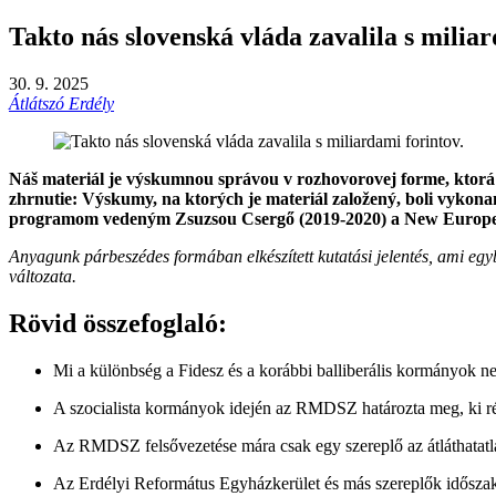
Takto nás slovenská vláda zavalila s miliar
30. 9. 2025
Átlátszó Erdély
Náš materiál je výskumnou správou v rozhovorovej forme, ktorá
zhrnutie: Výskumy, na ktorých je materiál založený, boli vykon
programom vedeným Zsuzsou Csergő (2019-2020) a New Europe C
Anyagunk párbeszédes formában elkészített kutatási jelentés, ami eg
változata.
Rövid összefoglaló:
Mi a különbség a Fidesz és a korábbi balliberális kormányok ne
A szocialista kormányok idején az RMDSZ határozta meg, ki ré
Az RMDSZ felsővezetése mára csak egy szereplő az átláthatatlan
Az Erdélyi Református Egyházkerület és más szereplők időszakos