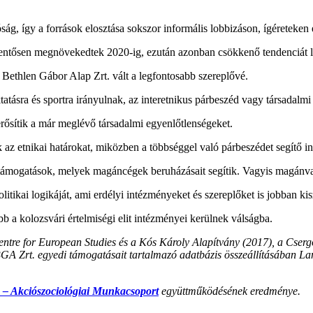
ság, így a források elosztása sokszor informális lobbizáson, ígéreteken
elentősen megnövekedtek 2020-ig, ezután azonban csökkenő tendenciát l
 Bethlen Gábor Alap Zrt. vált a legfontosabb szereplővé.
tásra és sportra irányulnak, az interetnikus párbeszéd vagy társadalmi 
rősítik a már meglévő társadalmi egyenlőtlenségeket.
 az etnikai határokat, miközben a többséggel való párbeszédet segítő i
 támogatások, melyek magáncégek beruházásait segítik. Vagyis magánva
olitikai logikáját, ami erdélyi intézményeket és szereplőket is jobban
a kolozsvári értelmiségi elit intézményei kerülnek válságba.
Centre for European Studies és a Kós Károly Alapítvány (2017), a Cse
BGA Zrt. egyedi támogatásait tartalmazó adatbázis összeállításában La
– Akciószociológiai Munkacsoport
együttműködésének eredménye.