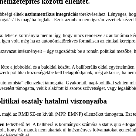
nemzetépítés közötti ellentét.
bbségi elitek
aszimmetrikus integráció
s törekvéseihez. Lényeges, hogy
mogatását is magába foglalta. Ezek azonban nem igazán vezettek kézzel
 lehet-e kormányra menni úgy, hogy nincs rendezve az autonómia kérdés
ű igen volt, még ha az autonómiatörekvés formálisan az etnikai keretpr
ai szavazat intézményeit – úgy tagozódtak be a román politikai mezőbe, 
létre a jobboldal és a baloldal között. A balliberális oldal egyértelműe
zerb politikai közösségekbe kell betagolódjanak, még akkor is, ha n
tonomista” ellenzéket támogatta. Gyakorlati, napi-politikai szinten mi
zetést támogatta, velük alakított ki szoros szövetséget, vagy legalább
litikai osztály hatalmi viszonyaiba
, majd az RMDSZ-en kívüli (MPP, EMNP) ellenzéket támogatta. Ezt tet
ben
fedezhető fel. A balliberális kormányok számára a status quo elfogadá
t volt, hogy ők maguk nem akartak új intézményes folyamatokat generáln
ek képzelték el.