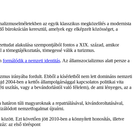
onalizmuselméletekben az egyik klasszikus megközelítés a modernista
dő bürokrácián keresztül, amelyek egy elképzelt közösséget, a
zettudat alakulása szempontjából fontos a XIX. század, amikor
l a tömegtájékoztatás, tömegessé válik a turizmus.
en
formálódik a nemzeti identitás
. Az államszocializmus alatt persze a
otizmus irányába fordult. Ebből a kísérletből nem lett domináns nemzeti
jd 2004-ben a kettős állampolgársággal kapcsolatos politikai vita
éti uszítás, vagy a bevándorlástól való félelem), de ami lényeges, az a
a határon túli magyaroknak a repatriálásával, kivándoroltatásával,
izálódott nemzetfogalmat újraírni.
özött. Ezt követően jött 2010-ben a könnyített honosítás, illetve
záz: az első töréspont