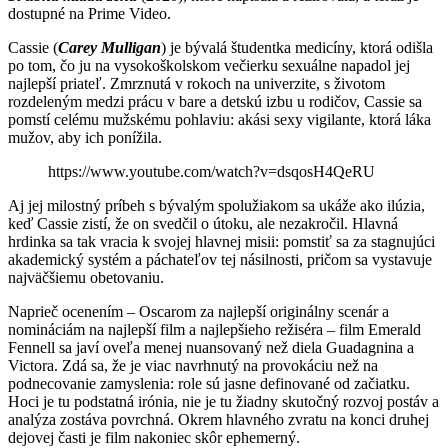
dostupné na Prime Video.
Cassie (
Carey Mulligan
) je bývalá študentka medicíny, ktorá odišla
po tom, čo ju na vysokoškolskom večierku sexuálne napadol jej
najlepší priateľ. Zmrznutá v rokoch na univerzite, s životom
rozdeleným medzi prácu v bare a detskú izbu u rodičov, Cassie sa
pomstí celému mužskému pohlaviu: akási sexy vigilante, ktorá láka
mužov, aby ich ponížila.
https://www.youtube.com/watch?v=dsqosH4QeRU
Aj jej milostný príbeh s bývalým spolužiakom sa ukáže ako ilúzia,
keď Cassie zistí, že on svedčil o útoku, ale nezakročil. Hlavná
hrdinka sa tak vracia k svojej hlavnej misii: pomstiť sa za stagnujúci
akademický systém a páchateľov tej násilnosti, pričom sa vystavuje
najväčšiemu obetovaniu.
Naprieč ocenením – Oscarom za najlepší originálny scenár a
nomináciám na najlepší film a najlepšieho režiséra – film Emerald
Fennell sa javí oveľa menej nuansovaný než diela Guadagnina a
Victora. Zdá sa, že je viac navrhnutý na provokáciu než na
podnecovanie zamyslenia: role sú jasne definované od začiatku.
Hoci je tu podstatná irónia, nie je tu žiadny skutočný rozvoj postáv a
analýza zostáva povrchná. Okrem hlavného zvratu na konci druhej
dejovej časti je film nakoniec skôr ephemerný.