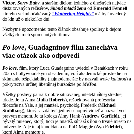
Victor
,
Sorry Baby
, a starším dielom jedného z dnešných najviac
diskutovaných režisérov,
Slibná mladá žena
od
Emerald Fennell
–
ktorého veľmi očakávaný
“Wuthering Heights”
má byť uvedený
do kín už o niekoľko dní.
Nezbytné upozornenie: tento článok obsahuje spoilery k dejom
všetkých troch spomenutých filmov.
Po love
, Guadagninov film zanecháva
viac otázok ako odpovedí
Po love
, film, ktorý Luca Guadagnino uviedol v Benátkach v roku
2025 s hollywoodskym obsadením, volí akademické prostredie na
skúmanie rešpektability (najmodernejšie by nazvali
woke kultúrou
) a
pokrytectva určitej liberálnej buržoázie po
MeToo
.
Všetky postavy patria k dobre situovanej, intelektuálnej strednej
triede. Je tu Alma (
Julia Roberts
), rešpektovaná profesorka
filozofie na Yale, a jej manžel, psychológ Frederik (
Michael
Stuhlbarg
), ktorý sa zdá byť jediný schopný vidieť a nazvať veci
pravým menom. Je tu kolega Almy Hank (
Andrew Garfield
), jej
bývalý milenec, ktorý, hoci je mladší, súťaží s ňou o trvalé miesto na
univerzite. A je tu aj kandidátka na PhD Maggie (
Ayo Edebiri
),
ktorú Alma mentoruje.