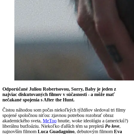
Odporúčané Juliou Robertsovou, Sorry, Baby je jeden z
najviac diskutovaných filmov v súčasnosti - a môže mať
nečakané spojenia s After the Hunt.
Čistou náhodou som počas niekoľkých týždňov sledoval tri filmy
spojené spoločnou niťou: zjavnou potrebou rozobrať obraz
akademického sveta,
MeToo
hnutie, woke ideológiu a (americkú?)
liberálnu buržoáziu. Niekoľko ďalších tém sa prepletá
Po love
,
najnovším filmom
Luca Guadagnino
, debutovým filmom
Eva