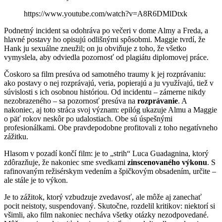
https://www.youtube.com/watch?v=A8R6DMlDtxk
Podnetný incident sa odohráva po večeri v dome Almy a Freda, a
hlavné postavy ho opisujú odlišnými spôsobmi. Maggie tvrdí, že
Hank ju sexuálne zneužil; on ju obviňuje z toho, že všetko
vymyslela, aby odviedla pozornosť od plagiátu diplomovej práce.
Čoskoro sa film presúva od samotného traumy k jej rozprávaniu:
ako postavy o nej rozprávajú, veria, popierajú a ju využívajú, tiež v
súvislosti s ich osobnou históriou. Od incidentu – zámerne nikdy
nezobrazeného – sa pozornosť presúva na
rozprávanie
. A
nakoniec, aj toto stráca svoj význam: epilóg ukazuje Almu a Maggie
o päť rokov neskôr po udalostiach. Obe sú úspešnými
profesionálkami. Obe pravdepodobne profitovali z toho negatívneho
zážitku.
Hlasom v pozadí končí film: je to „strih“ Luca Guadagnina, ktorý
zdôrazňuje, že nakoniec sme svedkami
zinscenovaného výkonu
. S
rafinovaným režisérskym vedením a špičkovým obsadením, určite –
ale stále je to výkon.
Je to zážitok, ktorý vzbudzuje zvedavosť, ale môže aj zanechať
pocit neistoty, suspendovaný. Skutočne, rozdelil kritikov: niektorí si
všimli, ako film nakoniec necháva všetky otázky nezodpovedané.