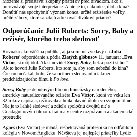
Môžeme si predstaviť skupiny priateľov pred divadlom, ako si
porovnávajú svoje interpretácie. A nie je to, nakoniec, úloha kina?
Donútiť nás spochybniť význam konca, určité režisérske voľby,
určité zábery, ktoré sa zdajú adresovať divákovi priamo?
Odporúčanie Julii Roberts: Sorry, Baby a
režisér, ktorého treba sledovať
Rovnako ako väčšina publika, aj ja som bol zvedavý na
Julia
Roberts
’ odporúčanie z pódia
Zlatých glóbusov
11. januára: „
Eva
Victor
, si môj idol. Ak si nevidel
Sorry, Baby
, bež a pozri si ho.“
Ak to hovorí Julia Roberts, kto som ja, aby som nebežal do kina?
Čo som nečakal, bolo, že sa ocitnem sledovaním takmer
predchádzajúceho filmu k
Po love
.
Sorry, Baby
je debutovým filmom francúzsky narodeného,
americky naturalizovaného režiséra
Eva Victor
, ktorá vo veku len
32 rokov napísala, režírovala a hrala hlavnú úlohu vo svojom filme.
Nie je to ľahké sledovať a zdieľa spoločnú dvojitú niť s
Guadagninovým filmom: trauma v centre rozprávania a akademické
prostredie.
Agnes (Eva Victor) je mladá, rešpektovaná profesorka na odľahlom
kolégiu v Novom Anglicku. Návšteva jej najlepšej priateľky Lydie