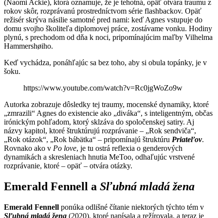
(Naomi Ackie), ktorá oznamuje, že je tehotná, opäť otvára traumu z
rokov skôr, rozprávanú prostredníctvom série flashbackov. Opäť
režisér skrýva násilie samotné pred nami: keď Agnes vstupuje do
domu svojho školiteľa diplomovej práce, zostávame vonku. Hodiny
plynú, s prechodom od dňa k noci, pripomínajúcim maľby Vilhelma
Hammershøiho.
Keď vychádza, ponáhľajúc sa bez toho, aby si obula topánky, je v
šoku.
https://www.youtube.com/watch?v=Rc0jgWoZo9w
Autorka zobrazuje dôsledky tej traumy, mocenské dynamiky, ktoré
„zmrazili“ Agnes do existencie ako „diváka“, s inteligentným, občas
irónickým pohľadom, ktorý sklzáva do spoločenskej satiry. Aj
názvy kapitol, ktoré štruktúrujú rozprávanie – „Rok sendviča“,
„Rok otázok“, „Rok bábätka“ – pripomínajú štruktúru
Priateľov
.
Rovnako ako v
Po love
, je tu ostrá reflexia o genderových
dynamikách a skresleniach hnutia MeToo, odhaľujúc vrstvené
rozprávanie, ktoré – opäť – otvára otázky.
Emerald Fennell a
Sľubná mladá žena
Emerald Fennell
ponúka odlišné čítanie niektorých týchto tém v
Sľubná mladá žena
(2020), ktoré napísala a režírovala, a teraz je