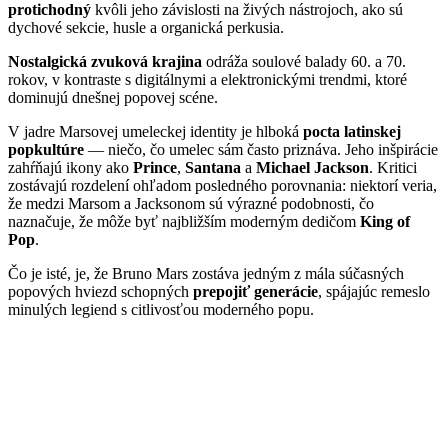
protichodný
kvôli jeho závislosti na živých nástrojoch, ako sú
dychové sekcie, husle a organická perkusia.
Nostalgická zvuková krajina
odráža soulové balady 60. a 70.
rokov, v kontraste s digitálnymi a elektronickými trendmi, ktoré
dominujú dnešnej popovej scéne.
V jadre Marsovej umeleckej identity je hlboká
pocta latinskej
popkultúre
— niečo, čo umelec sám často priznáva. Jeho inšpirácie
zahŕňajú ikony ako
Prince
,
Santana
a
Michael Jackson
. Kritici
zostávajú rozdelení ohľadom posledného porovnania: niektorí veria,
že medzi Marsom a Jacksonom sú výrazné podobnosti, čo
naznačuje, že môže byť najbližším moderným dedičom
King of
Pop
.
Čo je isté, je, že Bruno Mars zostáva jedným z mála súčasných
popových hviezd schopných
prepojiť generácie
, spájajúc remeslo
minulých legiend s citlivosťou moderného popu.