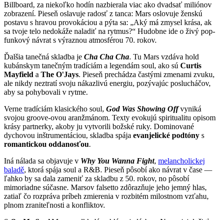
Billboard, za niekoľko hodín nazbierala viac ako dvadsať miliónov
zobrazení. Pieseň oslavuje radosť z tanca: Mars oslovuje ženskú
postavu s hravou provokáciou a pýta sa: „Aký má zmysel krása, ak
sa tvoje telo nedokáže naladiť na rytmus?“ Hudobne ide o živý pop-
funkový návrat s výraznou atmosférou 70. rokov.
Ďalšia tanečná skladba je
Cha Cha Cha
. Tu Mars vzdáva hold
kubánskym tanečným tradíciám a legendám soul, ako sú
Curtis
Mayfield
a
The O'Jays
. Pieseň prechádza častými zmenami zvuku,
ale nikdy neztratí svoju nákazlivú energiu, pozývajúc poslucháčov,
aby sa pohybovali v rytme.
Verne tradíciám klasického soul,
God Was Showing Off
vyniká
svojou groove-ovou aranžmánom. Texty evokujú spiritualitu opisom
krásy partnerky, akoby ju vytvorili božské ruky. Dominované
dychovou inštrumentáciou, skladba spája
evanjelické podtóny
s
romantickou oddanosťou
.
Iná nálada sa objavuje v
Why You Wanna Fight
,
melancholickej
baladě
, ktorá spája soul a R&B. Pieseň pôsobí ako návrat v čase —
ľahko by sa dala zameniť za skladbu z 50. rokov, no pôsobí
mimoriadne súčasne. Marsov falsetto zdôrazňuje jeho jemný hlas,
zatiaľ čo rozpráva príbeh zmierenia v rozbitém milostnom vzťahu,
plnom zraniteľnosti a konfliktov.