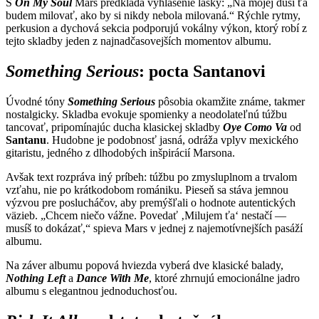
S
On My Soul
Mars predkladá vyhlásenie lásky: „Na mojej duši ťa
budem milovať, ako by si nikdy nebola milovaná.“ Rýchle rytmy,
perkusion a dychová sekcia podporujú vokálny výkon, ktorý robí z
tejto skladby jeden z najnadčasovejších momentov albumu.
Something Serious
: pocta Santanovi
Úvodné tóny
Something Serious
pôsobia okamžite známe, takmer
nostalgicky. Skladba evokuje spomienky a neodolateľnú túžbu
tancovať, pripomínajúc ducha klasickej skladby
Oye Como Va
od
Santanu
. Hudobne je podobnosť jasná, odráža vplyv mexického
gitaristu, jedného z dlhodobých inšpirácií Marsona.
Avšak text rozpráva iný príbeh: túžbu po zmysluplnom a trvalom
vzťahu, nie po krátkodobom romániku. Pieseň sa stáva jemnou
výzvou pre poslucháčov, aby premýšľali o hodnote autentických
väzieb. „Chcem niečo vážne. Povedať ‚Milujem ťa‘ nestačí —
musíš to dokázať,“ spieva Mars v jednej z najemotívnejších pasáží
albumu.
Na záver albumu popová hviezda vyberá dve klasické balady,
Nothing Left
a
Dance With Me
, ktoré zhrnujú emocionálne jadro
albumu s elegantnou jednoduchosťou.