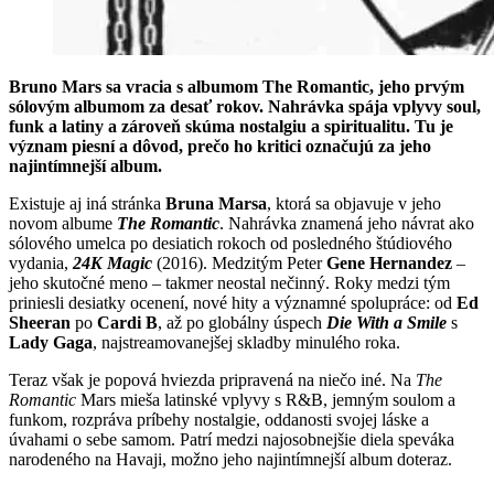
Bruno Mars sa vracia s albumom The Romantic, jeho prvým
sólovým albumom za desať rokov. Nahrávka spája vplyvy soul,
funk a latiny a zároveň skúma nostalgiu a spiritualitu. Tu je
význam piesní a dôvod, prečo ho kritici označujú za jeho
najintímnejší album.
Existuje aj iná stránka
Bruna Marsa
, ktorá sa objavuje v jeho
novom albume
The Romantic
. Nahrávka znamená jeho návrat ako
sólového umelca po desiatich rokoch od posledného štúdiového
vydania,
24K Magic
(2016). Medzitým Peter
Gene Hernandez
–
jeho skutočné meno – takmer neostal nečinný. Roky medzi tým
priniesli desiatky ocenení, nové hity a významné spolupráce: od
Ed
Sheeran
po
Cardi B
, až po globálny úspech
Die With a Smile
s
Lady Gaga
, najstreamovanejšej skladby minulého roka.
Teraz však je popová hviezda pripravená na niečo iné. Na
The
Romantic
Mars mieša latinské vplyvy s R&B, jemným soulom a
funkom, rozpráva príbehy nostalgie, oddanosti svojej láske a
úvahami o sebe samom. Patrí medzi najosobnejšie diela speváka
narodeného na Havaji, možno jeho najintímnejší album doteraz.