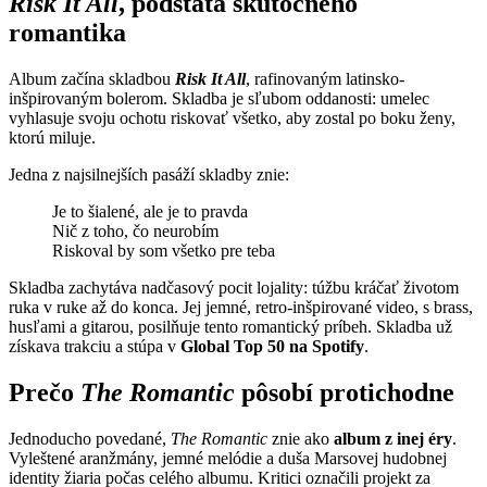
Risk It All
, podstata skutočného
romantika
Album začína skladbou
Risk It All
, rafinovaným latinsko-
inšpirovaným bolerom. Skladba je sľubom oddanosti: umelec
vyhlasuje svoju ochotu riskovať všetko, aby zostal po boku ženy,
ktorú miluje.
Jedna z najsilnejších pasáží skladby znie:
Je to šialené, ale je to pravda
Nič z toho, čo neurobím
Riskoval by som všetko pre teba
Skladba zachytáva nadčasový pocit lojality: túžbu kráčať životom
ruka v ruke až do konca. Jej jemné, retro-inšpirované video, s brass,
husľami a gitarou, posilňuje tento romantický príbeh. Skladba už
získava trakciu a stúpa v
Global Top 50 na Spotify
.
Prečo
The Romantic
pôsobí protichodne
Jednoducho povedané,
The Romantic
znie ako
album z inej éry
.
Vyleštené aranžmány, jemné melódie a duša Marsovej hudobnej
identity žiaria počas celého albumu. Kritici označili projekt za