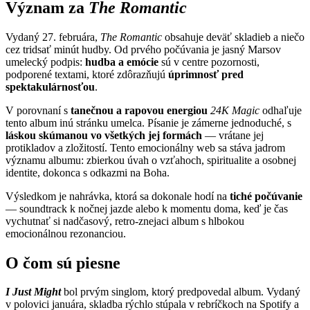
Význam za
The Romantic
Vydaný 27. februára,
The Romantic
obsahuje deväť skladieb a niečo
cez tridsať minút hudby. Od prvého počúvania je jasný Marsov
umelecký podpis:
hudba a emócie
sú v centre pozornosti,
podporené textami, ktoré zdôrazňujú
úprimnosť pred
spektakulárnosťou
.
V porovnaní s
tanečnou a rapovou energiou
24K Magic
odhaľuje
tento album inú stránku umelca. Písanie je zámerne jednoduché, s
láskou skúmanou vo všetkých jej formách
— vrátane jej
protikladov a zložitostí. Tento emocionálny web sa stáva jadrom
významu albumu: zbierkou úvah o vzťahoch, spiritualite a osobnej
identite, dokonca s odkazmi na Boha.
Výsledkom je nahrávka, ktorá sa dokonale hodí na
tiché počúvanie
— soundtrack k nočnej jazde alebo k momentu doma, keď je čas
vychutnať si nadčasový, retro-znejaci album s hlbokou
emocionálnou rezonanciou.
O čom sú piesne
I Just Might
bol prvým singlom, ktorý predpovedal album. Vydaný
v polovici januára, skladba rýchlo stúpala v rebríčkoch na Spotify a