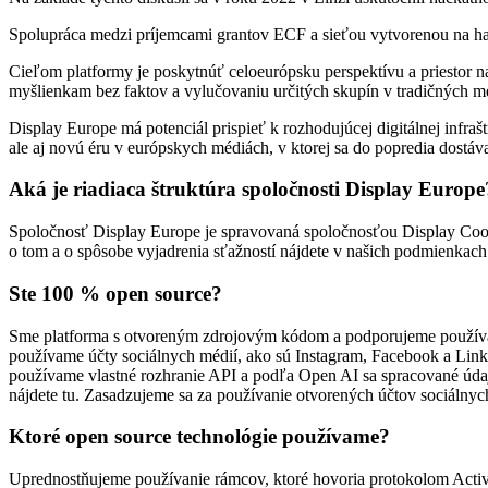
Spolupráca medzi príjemcami grantov ECF a sieťou vytvorenou na ha
Cieľom platformy je poskytnúť celoeurópsku perspektívu a priestor na
myšlienkam bez faktov a vylučovaniu určitých skupín v tradičných m
Display Europe má potenciál prispieť k rozhodujúcej digitálnej infr
ale aj novú éru v európskych médiách, v ktorej sa do popredia dostáv
Aká je riadiaca štruktúra spoločnosti Display Europe
Spoločnosť Display Europe je spravovaná spoločnosťou Display Coope
o tom a o spôsobe vyjadrenia sťažností nájdete v našich podmienkach
Ste 100 % open source?
Sme platforma s otvoreným zdrojovým kódom a podporujeme používan
používame účty sociálnych médií, ako sú Instagram, Facebook a Link
používame vlastné rozhranie API a podľa Open AI sa spracované údaj
nájdete tu. Zasadzujeme sa za používanie otvorených účtov sociálnych
Ktoré open source technológie používame?
Uprednostňujeme používanie rámcov, ktoré hovoria protokolom Acti