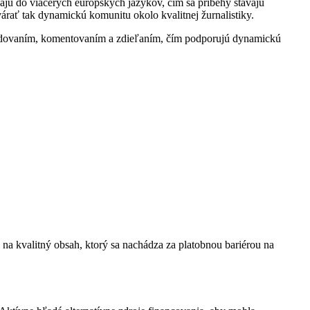
jú do viacerých európskych jazykov, čím sa príbehy stávajú
árať tak dynamickú komunitu okolo kvalitnej žurnalistiky.
 sledovaním, komentovaním a zdieľaním, čím podporujú dynamickú
na kvalitný obsah, ktorý sa nachádza za platobnou bariérou na