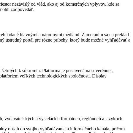
iestor nezávislý od vlád, ako aj od komerčných vplyvov, kde sa
 mohli zodpovedať.
 prehliadané hlavnými a národnými médiami. Zameraním sa na preklad
ý ústredný portál pre rôzne príbehy, ktorý bude možné vyhľadávať a
šetrných k súkromiu. Platforma je postavená na suverénnej,
platforiem veľkých technologických spoločností. Display
ch, vydavateľských a vysielacích formátoch, regiónoch a jazykoch.
álny obsah do svojho vyhľadávania a informačného kanála, pričom