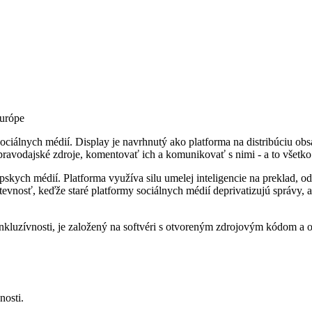
Európe
 sociálnych médií. Display je navrhnutý ako platforma na distribúciu o
pravodajské zdroje, komentovať ich a komunikovať s nimi - a to všetk
skych médií. Platforma využíva silu umelej inteligencie na preklad, odp
evnosť, keďže staré platformy sociálnych médií deprivatizujú správy, a
 inkluzívnosti, je založený na softvéri s otvoreným zdrojovým kódom 
nosti.