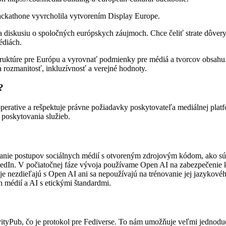
ckathone vyvrcholila vytvorením Display Europe.
 diskusiu o spoločných európskych záujmoch. Chce čeliť strate dôvery 
édiách.
aštruktúre pre Európu a vyrovnať podmienky pre médiá a tvorcov obsahu
a rozmanitosť, inkluzívnosť a verejné hodnoty.
?
rative a rešpektuje právne požiadavky poskytovateľa mediálnej platfo
 poskytovania služieb.
ie postupov sociálnych médií s otvoreným zdrojovým kódom, ako sú 
edIn. V počiatočnej fáze vývoja používame Open AI na zabezpečenie kv
e nezdieľajú s Open AI ani sa nepoužívajú na trénovanie jej jazykov
 médií a AI s etickými štandardmi.
vityPub, čo je protokol pre Fediverse. To nám umožňuje veľmi jedn