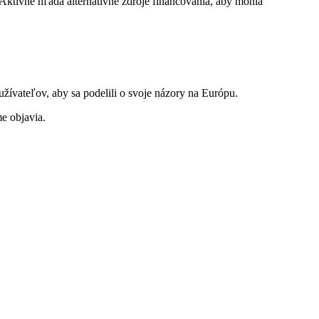
Aktívne hľadá alternatívne zdroje financovania, aby mohla
ívateľov, aby sa podelili o svoje názory na Európu.
me objavia.