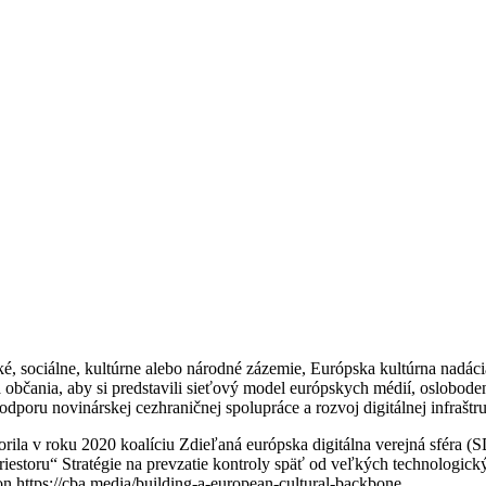
ké, sociálne, kultúrne alebo národné zázemie, Európska kultúrna nadáci
 občania, aby si predstavili sieťový model európskych médií, oslobode
poru novinárskej cezhraničnej spolupráce a rozvoj digitálnej infraštr
rila v roku 2020 koalíciu Zdieľaná európska digitálna verejná sféra (
iestoru“ Stratégie na prevzatie kontroly späť od veľkých technologický
on https://cba.media/building-a-european-cultural-backbone.