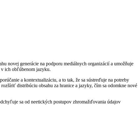
bsahu novej generácie na podporu mediálnych organizácií a umožňuje
o v ich obľúbenom jazyku.
orúčanie a kontextualizáciu, a to tak, že sa sústreďuje na potreby
 rozšíriť distribúciu obsahu za hranice a jazyky, čím sa odomkne nové
a odchyľuje sa od neetických postupov zhromažďovania údajov