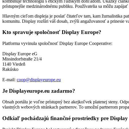
kombinuje technológiu s etickým ľudským dohľadom. Ukážky článkov 
prístupnejšie medzinárodnému publiku. Používatelia sa môžu zapájať 
Hlavným cieľom displeja je poslať čitateľov tam, kam žurnalistika 
komunitu. Display rozšíri váš dosah, zvýši angažovanosť a prinesie va
Kto spravuje spoločnosť Display Europe?
Platforma vyvinula spoločnosť Display Europe Cooperative:
Display Europe eG
Missindorfstraße 21/4
1140 Viedeň
Rakúsko
E-mail:
coop@displayeurope.eu
Je Displayeurope.eu zadarmo?
Obsah portálu je voľne prístupný bez akejkoľvek platenej steny. Odp
vlastných webových stránkach partnerov. To umožní partnerom propag
Odkiaľ pochádzajú finančné prostriedky pre Displa