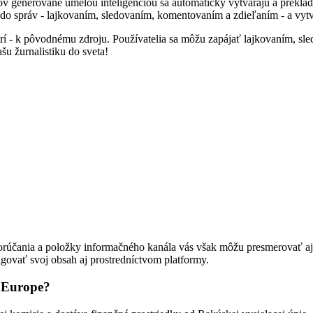
generované umelou inteligenciou sa automaticky vytvárajú a preklada
do správ - lajkovaním, sledovaním, komentovaním a zdieľaním - a vytv
patrí - k pôvodnému zdroju. Používatelia sa môžu zapájať lajkovaním,
šu žurnalistiku do sveta!
orúčania a položky informačného kanála vás však môžu presmerovať aj 
ovať svoj obsah aj prostredníctvom platformy.
y Europe?