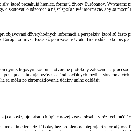
ily, ktoré presahujú hranice, formujú životy Európanov. Vytvárame pr
y, diskutovať o názoroch a nájsť spoľahlivé informácie, aby sa mocní
ri objavovaní dôveryhodných informácií a perspektív, ktoré sú často
 Európu od mysu Roca až po rozvodie Uralu. Bude slúžiť ako bezplatn
otvoreným zdrojovým kódom a otvorené protokoly založené na procesoch 
a postupne si buduje nezávislosť od sociálnych médií a streamovacích 
elia sa môžu zo zhromažďovania údajov úplne odhlásiť.
 spája a poskytuje prístup k úplne novej vrstve obsahu v rôznych médiá
 umelej inteligencie. Display bez problémov integruje rôznorodý medi