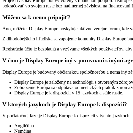
Projekt Display Europe bol vytvorený s finančnou podporou Európskej
pokračovať vo svojom raste bez nadmernej závislosti na financovaní
Môžem sa k nemu pripojiť?
Áno, môžete. Display Europe poskytuje aktívne verejné fórum, kde sa
Z dlhodobejšieho hľadiska sa zapojenie komunity Display Europe bud
Registrácia účtu je bezplatná a vyzývame všetkých používateľov, aby re
V čom je Display Europe iný v porovnaní s inými agr
Display Europe je budovaný občianskou spoločnosťou a nemá iný zá
Display Europe je založený na technológii s otvoreným zdrojo
Zobrazenie Európa sa odpútava od neetických praktík zhromaž
Display Europe je k dispozícii v 15 jazykoch a stále rastie.
V ktorých jazykoch je Display Europe k dispozícii?
V počiatočnej fáze je Display Europe k dispozícii v týchto jazykoch
Angličtina
Nemčina