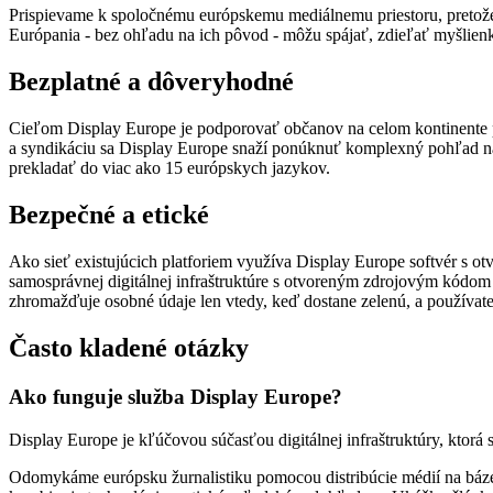
Prispievame k spoločnému európskemu mediálnemu priestoru, pretože s
Európania - bez ohľadu na ich pôvod - môžu spájať, zdieľať myšlienk
Bezplatné a dôveryhodné
Cieľom Display Europe je podporovať občanov na celom kontinente p
a syndikáciu sa Display Europe snaží ponúknuť komplexný pohľad na
prekladať do viac ako 15 európskych jazykov.
Bezpečné a etické
Ako sieť existujúcich platforiem využíva Display Europe softvér s 
samosprávnej digitálnej infraštruktúre s otvoreným zdrojovým kódom 
zhromažďuje osobné údaje len vtedy, keď dostane zelenú, a používat
Často kladené otázky
Ako funguje služba Display Europe?
Display Europe je kľúčovou súčasťou digitálnej infraštruktúry, ktorá
Odomykáme európsku žurnalistiku pomocou distribúcie médií na báze