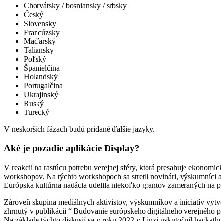
Chorvátsky / bosniansky / srbsky
Český
Slovensky
Francúzsky
Maďarský
Taliansky
Poľský
Španielčina
Holandský
Portugalčina
Ukrajinský
Ruský
Turecký
V neskorších fázach budú pridané ďalšie jazyky.
Aké je pozadie aplikácie Display?
V reakcii na rastúcu potrebu verejnej sféry, ktorá presahuje ekonomic
workshopov. Na týchto workshopoch sa stretli novinári, výskumníci a
Európska kultúrna nadácia udelila niekoľko grantov zameraných na pod
Zároveň skupina mediálnych aktivistov, výskumníkov a iniciatív vytvo
zhrnutý v publikácii “ Budovanie európskeho digitálneho verejného pr
Na základe týchto diskusií sa v roku 2022 v Linzi uskutočnil hackath