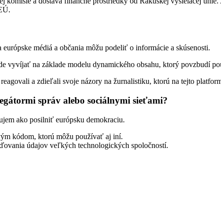
 komisie a dostáva finančné prostriedky od Rakúskej vysielacej únie. 
 EÚ.
 európske médiá a občania môžu podeliť o informácie a skúsenosti.
e vyvíjať na základe modelu dynamického obsahu, ktorý povzbudí použ
agovali a zdieľali svoje názory na žurnalistiku, ktorú na tejto platfor
egátormi správ alebo sociálnymi sieťami?
ujem ako posilniť európsku demokraciu.
vým kódom, ktorú môžu používať aj iní.
ďovania údajov veľkých technologických spoločností.