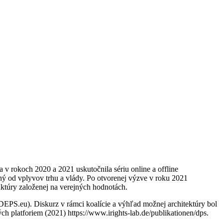
a v rokoch 2020 a 2021 uskutočnila sériu online a offline
ný od vplyvov trhu a vlády. Po otvorenej výzve v roku 2021
uktúry založenej na verejných hodnotách.
SDEPS.eu). Diskurz v rámci koalície a výhľad možnej architektúry bol
ch platforiem (2021) https://www.irights-lab.de/publikationen/dps.