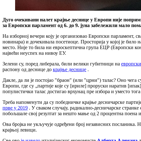
Дуго очекивани налет крајње деснице у Европи није поприм
за Европски парламент од 6. до 9. јуна забележили мало по
На изборној вечери коју је организовао Европски парламент, сва
новинара) и дочекивала посетиоце. Просторија у којој је било 
место. Није то била ни евроскептична група ЕЦР (Европски кон
највећи неуспех на нивоу ЕУ.
Зелени су, поред либерала, били велики губитници на
европски
распону од деснице до
крајње деснице
.
Дакле, да ли је постојао "браон" (или "црни") талас? Оно чега
Европи, где су „партије које су [ириле] проруски наратив [ипак
популистички талас достигао врхунац пре избора и уместо тог
Треба напоменути да су победничке крајње десничарске парти
прве у 2019
. У сваком случају, радикално-десничарске странке 
побољшале свој резултат за нешто мање од 2 процентна поена и
Ова бројка не укључује одређени број независних посланика. Н
крајњој левици.
Све ово
је навело
италијанског економисте
Алберта Алемана
д