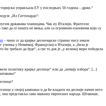
 историјски управљала ЕУ у последњих 50 година – држи.“
педузе „Ил Гаттопардо“:
ругим државама чланицама. Чак иу Италији, Фрателли
а тако да се ништа не мења, али са огромним изазовима који су
ој
– чини се да крајње десничарске странке нису имале
 учинка у Немачкој, Француској и Италији, а „била је
 би требало да буде“, а све то док је „у великој мери победила
еле политику крајње деснице“ или да „немају избора“. [...]
јештавање“
деснице?
снице у својој кампањи и да ће владати на деснији начин него
ари, она представља само мањину европских народа. Штавише,