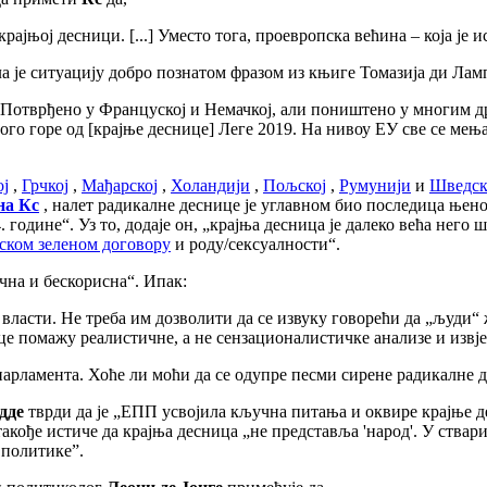
ајњој десници. [...] Уместо тога, проевропска већина – која је
а је ситуацију добро познатом фразом из књиге Томазија ди Лам
 Потврђено у Француској и Немачкој, али поништено у многим д
ного горе од [крајње деснице] Леге 2019. На нивоу ЕУ све се мењ
ј
,
Грчкој
,
Мађарској
,
Холандији
,
Пољској
,
Румунији
и
Шведск
на Кс
, налет радикалне деснице је углавном био последица њеног
дине“. Уз то, додаје он, „крајња десница је далеко већа него што
ском зеленом договору
и роду/сексуалности“.
чна и бескорисна“. Ипак:
власти. Не треба им дозволити да се извуку говорећи да „људи“ ж
ице помажу реалистичне, а не сензационалистичке анализе и изв
парламента. Хоће ли моћи да се одупре песми сирене радикалне 
дде
тврди да је „ЕПП усвојила кључна питања и оквире крајње де
такође истиче да крајња десница „не представља 'народ'. У ств
 политике”.