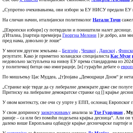
„Супротно очекивањима, ови избори за ЕУ ​​НИСУ предали ЕУ кр
На сличан начин, италијански политиколог
Натали Точи
сажел
„[Европски избори] су потврдили и поништили налет деснице.
д'Италиа, [партија премијера
Гиоргиа Мелони
] је добро, али м
пред нама, довољно је лоше"
У многим другим земљама –
Белгији
,
Чешкој
,
Данској
,
Финско
резултате. Како је приметио холандски специјалиста
Кас Муде
недовољно заступљена на нивоу ЕУ према стандардима из 2024. го
у политичкој битци око имиграције, [и] гурајући дебате о
европ
По мишљењу Цас Муддеа, „[т]појава „Демоцраци Доом“ је нета
„Странке које тврде да су либералне демократе држе све полуге 
Притиску на либералне демократске странке од [] крајње десн
У овом контексту, све очи су упрте у ЕПП, ослонац Европског 
У свом доприносу
заокруживању
анализа за
Тхе Гуардиан
,
Му
раније – са или без помоћи подељена крајња десница“. Али он 
далеко више Европљана одбацује крајње десничарске партије и