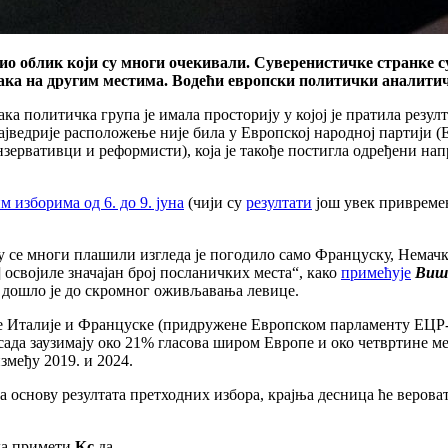
ио облик који су многи очекивали. Суверенистичке странке с
мака на другим местима. Водећи европски политички аналитич
ка политичка група је имала просторију у којој је пратила резулт
најведрије расположење није била у Европској народној партији (Е
зервативци и реформисти), која је такође постигла одређени нап
м изборима од 6. до 9. јуна
(чији су
резултати
још увек привремен
 су се многи плашили изгледа је погодило само Француску, Немачк
] освојиле значајан број посланичких места“, како
примећује
Виш
а дошло је до скромног оживљавања левице.
је Италије и Француске (придружене Европском парламенту ЕЦР-
сада заузимају око 21% гласова широм Европе и око четвртине ме
змеђу 2019. и 2024.
а основу резултата претходних избора, крајња десница ће верова
а примети
Кс
да,