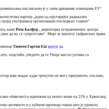
х размишљања настављена је у свим државама чланицама ЕУ“
налистичка партија „једна од најстаријих радикално
а својој унутрашњој организацији последњих година“.
опу, каже
Роза Балфур
, директорка истраживачког центра
јаки да му се супротставе“. Мере за заштиту грађанских права
 новинар
Тимоти Гартон Еш
верује
да,
ти, подстаћи, убедити да се Унија заиста суочава са
остор који млади људи тренутно не могу приуштити, послове,
ласање обавезно) и најнижим од нешто више од 21% у Хрватској.
ичке активисте и у кућном притвору након што је провела