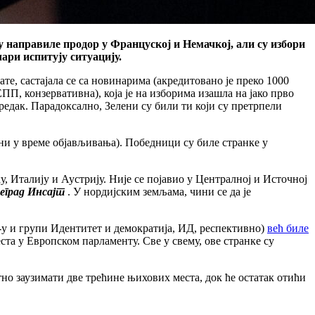
у направиле продор у Француској и Немачкој, али су избори
ари испитују ситуацију.
ате, састајала се са новинарима (акредитовано је преко 1000
ПП, конзервативна), која је на изборима изашла на јако прво
редак. Парадоксално, Зелени су били ти који су претрпели
и у време објављивања). Победници су биле странке у
у, Италију и Аустрију. Није се појавио у Централној и Источној
еград Инсајт
. У нордијским земљама, чини се да је
у и групи Идентитет и демократија, ИД, респективно)
већ биле
ста у Европском парламенту. Све у свему, ове странке су
тно заузимати две трећине њихових места, док ће остатак отићи