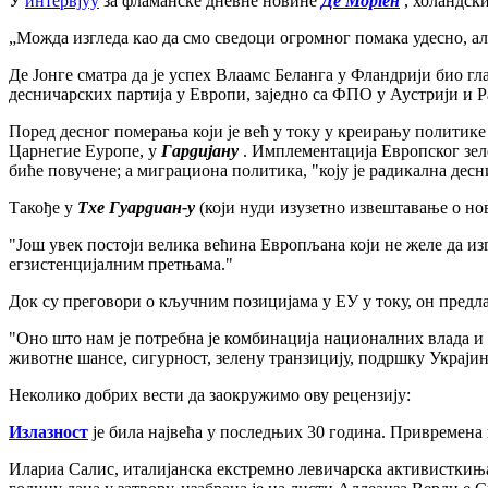
У
интервјуу
за фламанске дневне новине
Де Морген
, холандск
„Можда изгледа као да смо сведоци огромног помака удесно, а
Де Јонге сматра да је успех Влаамс Беланга у Фландрији био г
десничарских партија у Европи, заједно са ФПО у Аустрији и Р
Поред десног померања који је већ у току у креирању политик
Царнегие Еуропе, у
Гардијану
. Имплементација Европског зеле
биће повучене; а миграциона политика, "коју је радикална десн
Такође у
Тхе Гуардиан-у
(који нуди изузетно извештавање о но
"Још увек постоји велика већина Европљана који не желе да изг
егзистенцијалним претњама."
Док су преговори о кључним позицијама у ЕУ у току, он предла
"Оно што нам је потребна је комбинација националних влада и
животне шансе, сигурност, зелену транзицију, подршку Украјин
Неколико добрих вести да заокружимо ову рецензију:
Излазност
је била највећа у последњих 30 година. Привремена 
Илариа Салис, италијанска екстремно левичарска активисткиња