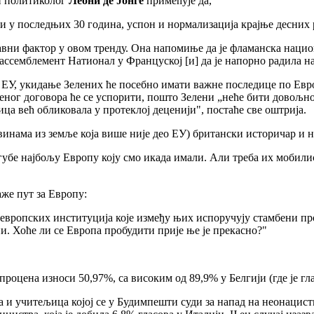
и политиколог
Леони де Јонге
примећује да,
ли у последњих 30 година, успон и нормализација крајње десни
лавни фактор у овом тренду. Она напомиње да је фламанска нацио
ассемблемент Натионал у Француској [и] да је напорно радила н
е ЕУ, укидање Зелених ће посебно имати важне последице по Евр
ног договора ће се успорити, пошто Зелени „неће бити довољно 
ица већ обликовала у протеклој деценији", постаће све оштрија.
винама из земље која више није део ЕУ) британски историчар и
убе најбољу Европу коју смо икада имали. Али треба их мобилиса
же пут за Европу:
 европских институција које између њих испоручују стамбени пр
и. Хоће ли се Европа пробудити прије ње је прекасно?"
процена износи 50,97%, са високим од 89,9% у Белгији (где је г
 и учитељица којој се у Будимпешти суди за напад на неонацист