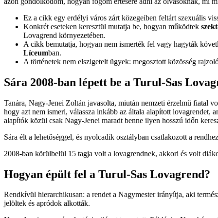
azon gondolkodom, hogyan fogom értésére adni az olvasóknak, mi min
Ez a cikk egy erdélyi város zárt közegeiben feltárt szexuális vis
Konkrét eseteken keresztül mutatja be, hogyan működtek
szek
Lovagrend környezetében.
A cikk bemutatja, hogyan nem ismerték fel vagy hagyták köve
Líceum
ban.
A történetek nem elszigetelt ügyek: megosztott közösség rajzolód
Sára 2008-ban lépett be a Turul-Sas Lova
Tanára, Nagy-Jenei Zoltán javasolta, miután nemzeti érzelmű fiatal vol
hogy azt nem ismeri, válassza inkább az általa alapított lovagrendet,
alapítók közül csak Nagy-Jenei maradt benne ilyen hosszú időn keres
Sára élt a lehetőséggel, és nyolcadik osztályban csatlakozott a rendhez
2008-ban körülbelül 15 tagja volt a lovagrendnek, akkori és volt diá
Hogyan épült fel a Turul-Sas Lovagrend?
Rendkívül hierarchikusan: a rendet a Nagymester irányítja, aki termé
jelöltek és apródok alkották.