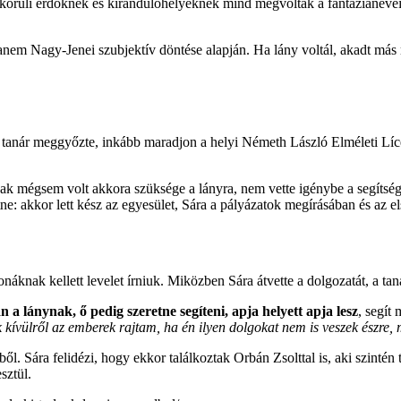
 körüli erdőknek és kirándulóhelyeknek mind megvoltak a fantázianevei
hanem Nagy-Jenei szubjektív döntése alapján. Ha lány voltál, akadt más 
e a tanár meggyőzte, inkább maradjon a helyi Németh László Elméleti L
nnak mégsem volt akkora szüksége a lányra, nem vette igénybe a segít
ne: akkor lett kész az egyesület, Sára a pályázatok megírásában és az e
náknak kellett levelet írniuk. Miközben Sára átvette a dolgozatát, a tan
a lánynak, ő pedig szeretne segíteni, apja helyett apja lesz
, segít
kívülről az emberek rajtam, ha én ilyen dolgokat nem is veszek észre,
ől. Sára felidézi, hogy ekkor találkoztak Orbán Zsolttal is, aki szintén
esztül.