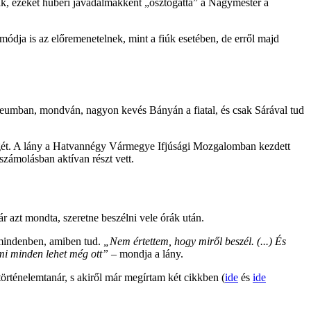
k, ezeket hűbéri javadalmakként „osztogatta”
a Nagymester a
módja is az előremenetelnek, mint a fiúk esetében, de erről majd
íceumban, mondván, nagyon kevés Bányán a fiatal, és csak Sárával tud
ségét. A lány a Hatvannégy Vármegye Ifjúsági Mozgalomban kezdett
lszámolásban aktívan részt vett.
ár azt mondta, szeretne beszélni vele órák után.
 mindenben, amiben tud.
„Nem értettem, hogy miről beszél. (...) És
 mi minden lehet még ott”
– mondja a lány.
 történelemtanár, s akiről már megírtam két cikkben (
ide
és
ide