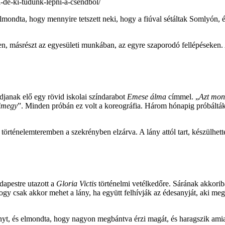
ti-de-ki-tudunk-lepni-a-csendbol/
ondta, hogy mennyire tetszett neki, hogy a fiúval sétáltak Somlyón, és
ben, másrészt az egyesületi munkában, az egyre szaporodó fellépéseken. 
djanak elő egy rövid iskolai színdarabot
Emese álma
címmel. „
Azt mon
kimegy
”. Minden próbán ez volt a koreográfia. Három hónapig próbálták
 történelemteremben a szekrényben elzárva. A lány attól tart, készülhet
dapestre utazott a
Gloria Victis
történelmi vetélkedőre. Sárának akkoriba
ogy csak akkor mehet a lány, ha együtt felhívják az édesanyját, aki meg
t, és elmondta, hogy nagyon megbántva érzi magát, és haragszik amiatt