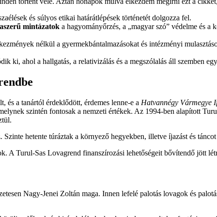
den történt vele. Aztán hónapok múlva elkezdem megírni ezt a cikket
szaélések és súlyos etikai határátlépések történetét dolgozza fel.
taszerű mintázatok
a hagyományőrzés, a „magyar szó” védelme és a köz
tkezmények nélkül a gyermekbántalmazásokat és intézményi mulasztáso
ik ki, ahol a hallgatás, a relativizálás és a megszólalás áll szemben eg
grendbe
t, és a tanártól érdeklődött, érdemes lenne-e a
Hatvannégy Vármegye I
 amelynek szintén fontosak a nemzeti értékek. Az 1994-ben alapított Tur
ztül.
. Szinte hetente túráztak a környező hegyekben, illetve íjazást és táncot
kok. A Turul-Sas Lovagrend finanszírozási lehetőségeit bővítendő jött
szetesen Nagy-Jenei Zoltán maga. Innen lefelé palotás lovagok és palot