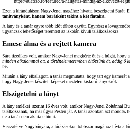
https://atlatszo.ro/featured/a-hallgatas-mindig-az-elkovetot-segi
Ezen a kiránduláson Nagy-Jenei magához hívatta beszélgetni Sárát. Elm
tanítványként, hanem barátként tekint a két fiatalra.
A lány és a tanár egyre több időt töltött együtt. Egyrészt a lovagrend
ugyancsak lehetőséget teremtett az iskolán kívüli találkozásokra.
Emese álma és a rejtett kamera
Sára tizedikes volt, amikor Nagy-Jenei megkérte őt és a húgát, hogy a
minden alkalommal ott, a történelemteremben öltözzünk át, addig ő 
be.
Miután a lány elballagott, a tanár megmutatta, hogy tart egy kamerát a
hogy Nagy-Jenei készített képeket meztelen kiskorú lányokról.
Elszigetelni a lányt
A lány emlékei szerint 16 éves volt, amikor Nagy-Jenei Zoltánnal Bu
találkozzanak, ha már úgyis Pesten jár. A tanár azonban azt mondta, h
de a tanár nem akarta elhinni.
Visszatérve Nagybányára, a túrázásokon többször magához hívta a lány