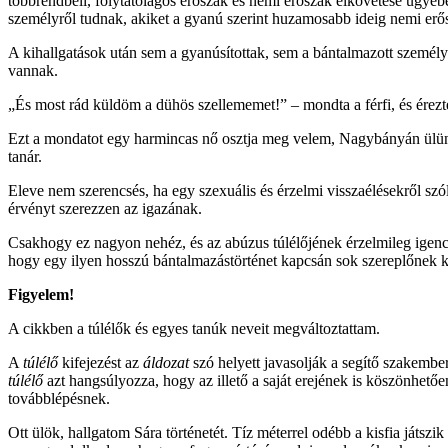
többrendbéli, folytatólagos erőszak és nemi erőszak elkövetése ügyéb
személyről tudnak, akiket a gyanú szerint huzamosabb ideig nemi erős
A kihallgatások után sem a gyanúsítottak, sem a bántalmazott személy
vannak.
„És most rád küldöm a dühös szellememet!” – mondta a férfi, és érezt
Ezt a mondatot egy harmincas nő osztja meg velem, Nagybányán ülünk
tanár.
Eleve nem szerencsés, ha egy szexuális és érzelmi visszaélésekről szó
érvényt szerezzen az igazának.
Csakhogy ez nagyon nehéz, és az abúzus túlélőjének érzelmileg igenc
hogy egy ilyen hosszú bántalmazástörténet kapcsán sok szereplőnek ke
Figyelem!
A cikkben a túlélők és egyes tanúk neveit megváltoztattam.
A
túlélő
kifejezést az
áldozat
szó helyett javasolják a segítő szakem
túlélő
azt hangsúlyozza, hogy az illető a saját erejének is köszönhetőe
továbblépésnek.
Ott ülök, hallgatom Sára történetét. Tíz méterrel odébb a kisfia játszi