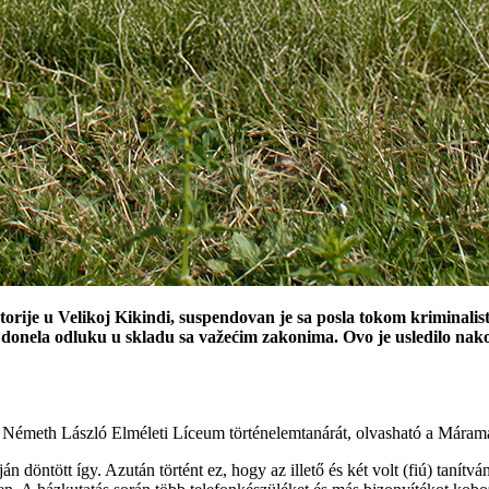
torije u Velikoj Kikindi, suspendovan je sa posla tokom kriminalis
onela odluku u skladu sa važećim zakonima. Ovo je usledilo nakon
yai Németh László Elméleti Líceum történelemtanárát, olvasható a Már
n döntött így. Azután történt ez, hogy az illető és két volt (fiú) tanítv