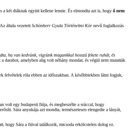
 a két diáknak együtt kellene lennie. És elmondta azt is, hogy
ő nem
Az általa vezetett
Schönherr Gyula Történelmi Kör
nevű foglalkozás
dta, ha van kedvünk, vigyünk magunkkal hosszú fekete ruhát, és
 a darabot, amelyben alig volt néhány mondat, és végül nem mutatták
tek felvételek róla ebben az időszakban. A későbbiekben látni fogjuk,
n volt egy budapesti fiúja, és megbeszélte a sráccal, hogy
erősíti. Sára anyukája azt mondta, természetesen elengedte a lányát,
, hogy Sára a fiúval találkozik, micsoda erkölcstelen dolog ez.