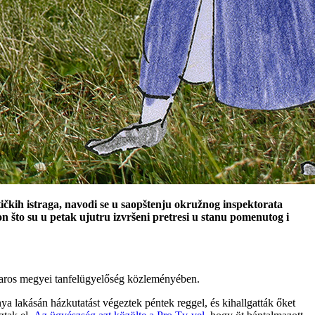
tičkih istraga, navodi se u saopštenju okružnog inspektorata
 što su u petak ujutru izvršeni pretresi u stanu pomenutog i
amaros megyei tanfelügyelőség közleményében.
ánya lakásán házkutatást végeztek péntek reggel, és kihallgatták őket