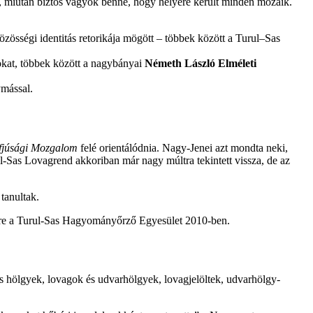
, miután biztos vagyok benne, hogy helyére került minden mozaik.
össégi identitás retorikája mögött – többek között a Turul–Sas
kat, többek között a nagybányai
Németh László Elméleti
ymással.
fjúsági Mozgalom
felé orientálódnia. Nagy-Jenei azt mondta neki,
ul-Sas Lovagrend akkoriban már nagy múltra tekintett vissza, de az
 tanultak.
 létre a Turul-Sas Hagyományőrző Egyesület 2010-ben.
ás hölgyek, lovagok és udvarhölgyek, lovagjelöltek, udvarhölgy-