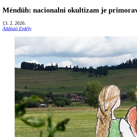
Méndüh: nacionalni okultizam je primorava
13. 2. 2026.
Átlátszó Erdély