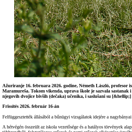
Ažuriranje 16. februara 2026. godine, Németh László, profesor is
Maramureša. Tokom vikenda, uprava škole je sazvala sastanak i d
njegovih dvojice bivših (dečaka) učenika, i saslušani su [&hellip;]
Frissítés 2026. február 16-án
Felfüggesztették állásából a bűnügyi vizsgálatok idejére a nagybán
A hétvégén összeült az iskola vezetősége és a hatályos törvények alapjá