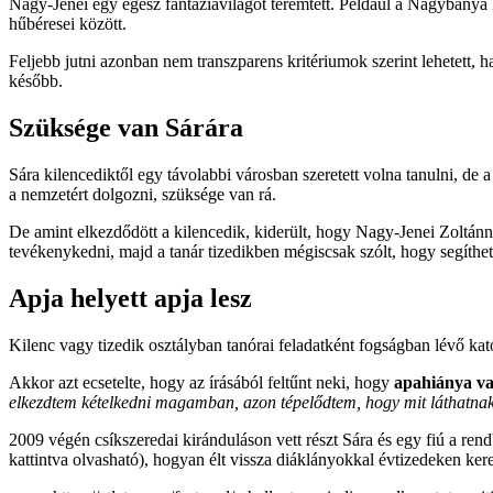
Nagy-Jenei egy egész fantáziavilágot teremtett. Például a Nagybánya
hűbéresei között.
Feljebb jutni azonban nem transzparens kritériumok szerint lehetett, 
később.
Szüksége van Sárára
Sára kilencediktől egy távolabbi városban szeretett volna tanulni, d
a nemzetért dolgozni, szüksége van rá.
De amint elkezdődött a kilencedik, kiderült, hogy Nagy-Jenei Zoltá
tevékenykedni, majd a tanár tizedikben mégiscsak szólt, hogy segíthet
Apja helyett apja lesz
Kilenc vagy tizedik osztályban tanórai feladatként fogságban lévő kato
Akkor azt ecsetelte, hogy az írásából feltűnt neki, hogy
apahiánya van 
elkezdtem kételkedni magamban, azon tépelődtem, hogy mit láthatnak 
2009 végén csíkszeredai kiránduláson vett részt Sára és egy fiú a rendb
kattintva olvasható), hogyan élt vissza diáklányokkal évtizedeken ker