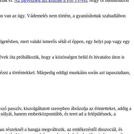
ztak el.
Az ügyészség azt közölte a Pro Tv-vel
, hogy öt bántalmazott
ban van az ügy. Vádemelés nem történt, a gyanúsítottak szabadlábon
tésben, mert valaki ismerős sétál el éppen, egy helyi pap vagy egy
évek óta próbálkozik, hogy a közösségen belül és hivatalos úton is
zni a történtekkel. Márpedig eddigi munkáim során azt tapasztaltam,
szó passzív, kiszolgáltatott szerepben ábrázolja az érintetteket, addig a
k súlyát, hanem emberközpontúbb, és teret ad a felépülésnek, a
lmas részeknél a hangja megváltozik, az emlékezéstől disszociál, és