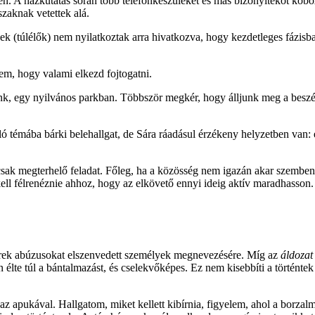
en. A házkutatás során több telefonkészüléket és más bizonyítékot kobo
zaknak vetettek alá.
ek (túlélők) nem nyilatkoztak arra hivatkozva, hogy kezdetleges fázis
em, hogy valami elkezd fojtogatni.
, egy nyilvános parkban. Többször megkér, hogy álljunk meg a beszélge
ló témába bárki belehallgat, de Sára ráadásul érzékeny helyzetben van: 
sak megterhelő feladat. Főleg, ha a közösség nem igazán akar szembené
ll félrenéznie ahhoz, hogy az elkövető ennyi ideig aktív maradhasson.
berek abúzusokat elszenvedett személyek megnevezésére. Míg az
áldozat
n élte túl a bántalmazást, és cselekvőképes. Ez nem kisebbíti a történte
k az apukával. Hallgatom, miket kellett kibírnia, figyelem, ahol a borza