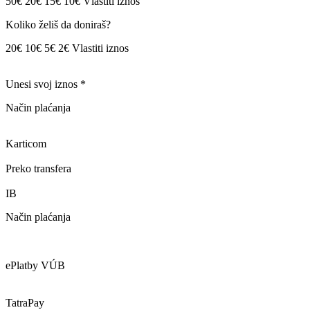
50€ 20€ 15€ 10€ Vlastiti iznos
Koliko želiš da doniraš?
20€ 10€ 5€ 2€ Vlastiti iznos
Unesi svoj iznos *
Način plaćanja
Karticom
Preko transfera
IB
Način plaćanja
ePlatby VÚB
TatraPay