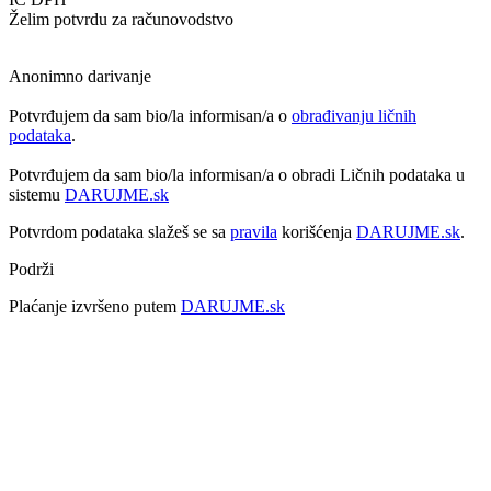
Želim potvrdu za računovodstvo
Anonimno darivanje
Potvrđujem da sam bio/la informisan/a o
obrađivanju ličnih
podataka
.
Potvrđujem da sam bio/la informisan/a o obradi Ličnih podataka u
sistemu
DARUJME.sk
Potvrdom podataka slažeš se sa
pravila
korišćenja
DARUJME.sk
.
Podrži
Plaćanje izvršeno putem
DARUJME.sk