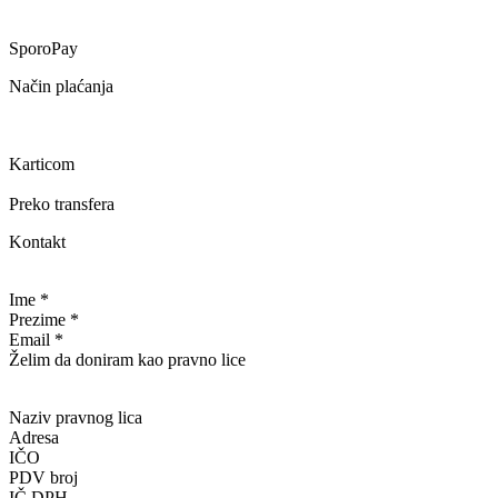
SporoPay
Način plaćanja
Karticom
Preko transfera
Kontakt
Ime *
Prezime *
Email *
Želim da doniram kao pravno lice
Naziv pravnog lica
Adresa
IČO
PDV broj
IČ DPH