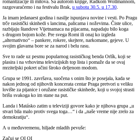
romantizacije ili mitova. Sa autorom knjige, Radkom Wollmannom,
razgovaraćemo i na festivalu Brak,
u subotu 30.5. u 17.30
.
Ja imam jedanaest godina i nasilje ispunjava novine i vesti. Po Pragu
trče rasistički skinhedi s lancima, palicama i noževima. Čiste ulice,
razbijaju štandove Vijetnamaca na pijacama, napadaju bilo koga
s drugom bojom kože. Pre svega Romi ili onaj ko izgleda
„alternativno“ – pankere, rokere, skejtere, narkomane, gejeve. U
svojim glavama bore se za narod i belu rasu.
Sve to rade uz pesmu popularnog rasističkog benda Orlík, koji se
plasira i na vrhovima televizijskih top lista i pomaže da se ovaj
mrziteljski pokret učini široko deljenom modom.
Grupa se 1991. završava, suočena s onim što je posejala, kada se
nakon jednog od njihovih koncerata centar Praga pretvori u veliku
lovište za pijanice i oružane rasističke skinhede, koji u svojoj strasti
brišu svakoga ko im stane na put.
Landa i Matásko zatim u televiziji govore kako je njihova grupa „u
stvari bila malo protiv svega toga…“ i da „naše vreme nije zrelo za
demokratiju“.
A u međuvremenu, hiljade mladih pevuše:
Začuj se OI OI