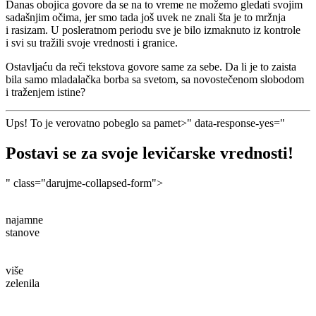
Danas obojica govore da se na to vreme ne možemo gledati svojim
sadašnjim očima, jer smo tada još uvek ne znali šta je to mržnja
i rasizam. U posleratnom periodu sve je bilo izmaknuto iz kontrole
i svi su tražili svoje vrednosti i granice.
Ostavljaću da reči tekstova govore same za sebe. Da li je to zaista
bila samo mladalačka borba sa svetom, sa novostečenom slobodom
i traženjem istine?
Ups! To je verovatno pobeglo sa pamet>" data-response-yes="
Postavi se za svoje levičarske vrednosti!
" class="darujme-collapsed-form">
najamne
stanove
više
zelenila