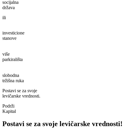
socijalna
država
ili
investicione
stanove
više
parkirališta
slobodna
tržišna ruka
Postavi se za svoje
levičarske vrednosti.
Podrži
Kapital
Postavi se za svoje levičarske vrednosti!