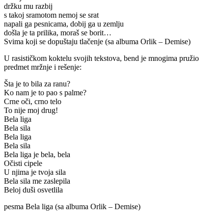
držku mu razbij
s takoj sramotom nemoj se srat
napali ga pesnicama, dobij ga u zemlju
došla je ta prilika, moraš se borit…
Svima koji se dopuštaju tlačenje (sa albuma Orlik – Demise)
U rasističkom koktelu svojih tekstova, bend je mnogima pružio
predmet mržnje i rešenje:
Šta je to bila za ranu?
Ko nam je to pao s palme?
Crne oči, crno telo
To nije moj drug!
Bela liga
Bela sila
Bela liga
Bela sila
Bela liga je bela, bela
Očisti cipele
U njima je tvoja sila
Bela sila me zaslepila
Beloj duši osvetlila
pesma Bela liga (sa albuma Orlik – Demise)