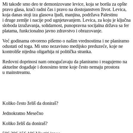
Mi takođe smo deo te demonizovane levice, koja se borila za opšte
pravo glasa, kraći radni čas i pravo na dostojanstven život. Levica,
koja danas stoji iza glasova ljudi, manjina, podržava Palestinu
i druge zemlje i nacije pod ugnjetavanjem. Levica, za koju je ključna
sloboda izražavanja, solidarnost, punopravna socijalna država sa fer
platama, funkcionalno javno zdravstvo i obrazovanje.
Već godinama otvoreno pišemo o našim vrednostima i ne planiramo
odustati od toga. Mi smo nezavisno medijsko preduzeće, koje ne
kontroliše nijedna oligarhija ni politička stranka.
Redovni doprinosi nam omogućavaju da planiramo i reagujemo na
aktuelne događaje i donosimo teme koje često nemaju prostora
u mainstreamu.
Koliko često želiš da doniraš?
Jednokratno Mesečno
Koliko želiš da doniraš?