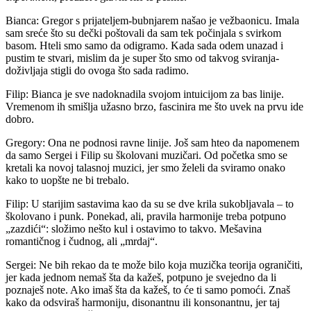
Bianca: Gregor s prijateljem-bubnjarem našao je vežbaonicu. Imala
sam sreće što su dečki poštovali da sam tek počinjala s svirkom
basom. Hteli smo samo da odigramo. Kada sada odem unazad i
pustim te stvari, mislim da je super što smo od takvog sviranja-
doživljaja stigli do ovoga što sada radimo.
Filip: Bianca je sve nadoknadila svojom intuicijom za bas linije.
Vremenom ih smišlja užasno brzo, fascinira me što uvek na prvu ide
dobro.
Gregory: Ona ne podnosi ravne linije. Još sam hteo da napomenem
da samo Sergei i Filip su školovani muzičari. Od početka smo se
kretali ka novoj talasnoj muzici, jer smo želeli da sviramo onako
kako to uopšte ne bi trebalo.
Filip: U starijim sastavima kao da su se dve krila sukobljavala – to
školovano i punk. Ponekad, ali, pravila harmonije treba potpuno
„zazdići“: složimo nešto kul i ostavimo to takvo. Mešavina
romantičnog i čudnog, ali „mrdaj“.
Sergei: Ne bih rekao da te može bilo koja muzička teorija ograničiti,
jer kada jednom nemaš šta da kažeš, potpuno je svejedno da li
poznaješ note. Ako imaš šta da kažeš, to će ti samo pomoći. Znaš
kako da odsviraš harmoniju, disonantnu ili konsonantnu, jer taj