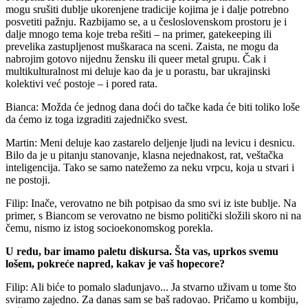
mogu srušiti dublje ukorenjene tradicije kojima je i dalje potrebno
posvetiti pažnju. Razbijamo se, a u česloslovenskom prostoru je i
dalje mnogo tema koje treba rešiti – na primer, gatekeeping ili
prevelika zastupljenost muškaraca na sceni. Zaista, ne mogu da
nabrojim gotovo nijednu žensku ili queer metal grupu. Čak i
multikulturalnost mi deluje kao da je u porastu, bar ukrajinski
kolektivi već postoje – i pored rata.
Bianca: Možda će jednog dana doći do tačke kada će biti toliko loše
da ćemo iz toga izgraditi zajedničko svest.
Martin: Meni deluje kao zastarelo deljenje ljudi na levicu i desnicu.
Bilo da je u pitanju stanovanje, klasna nejednakost, rat, veštačka
inteligencija. Tako se samo natežemo za neku vrpcu, koja u stvari i
ne postoji.
Filip: Inače, verovatno ne bih potpisao da smo svi iz iste bublje. Na
primer, s Biancom se verovatno ne bismo politički složili skoro ni na
čemu, nismo iz istog socioekonomskog porekla.
U redu, bar imamo paletu diskursa. Šta vas, uprkos svemu
lošem, pokreće napred, kakav je vaš hopecore?
Filip: Ali biće to pomalo sladunjavo... Ja stvarno uživam u tome što
sviramo zajedno. Za danas sam se baš radovao. Pričamo u kombiju,