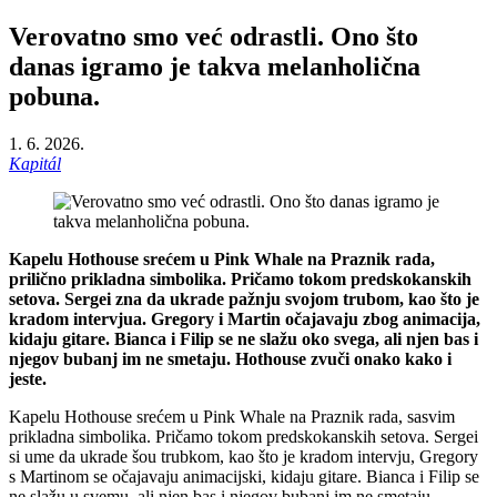
Verovatno smo već odrastli. Ono što
danas igramo je takva melanholična
pobuna.
1. 6. 2026.
Kapitál
Kapelu Hothouse srećem u Pink Whale na Praznik rada,
prilično prikladna simbolika. Pričamo tokom predskokanskih
setova. Sergei zna da ukrade pažnju svojom trubom, kao što je
kradom intervjua. Gregory i Martin očajavaju zbog animacija,
kidaju gitare. Bianca i Filip se ne slažu oko svega, ali njen bas i
njegov bubanj im ne smetaju. Hothouse zvuči onako kako i
jeste.
Kapelu Hothouse srećem u Pink Whale na Praznik rada, sasvim
prikladna simbolika. Pričamo tokom predskokanskih setova. Sergei
si ume da ukrade šou trubkom, kao što je kradom intervju, Gregory
s Martinom se očajavaju animacijski, kidaju gitare. Bianca i Filip se
ne slažu u svemu, ali njen bas i njegov bubanj im ne smetaju.