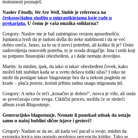
instrument poznaješ.
Naslov
Finally, We Are Well, Stable
je referenca na
českosocijalnu studiju o migrantkinjama koje rade u
prekariatu.
U čemu je vaša muzika solidarna?
Gregory: Naslov me je baš zaintrigirao svojom apsurdnošću.
Ispitanica tvrdi da je radom došla do neke stabilnosti i da se već
dobro oseća. Jasno, za to su ti novci potrebni, ali koliko ih je? Osim
zadovoljenja osnovnih potreba, to je svuda drugačije. Ima i onih koji
su potpuno finansijski obezbeđeni, a i dalje nemaju dovoljno.
Martin: Ja mislim, ipak, da iako si takav obezbeđeni čovek, kako
možeš biti
stabilan
kada se u svetu dešava toliki užas? I niko ne
može da postigne takav blagostanje bez da u nekom pogledu ne
krade – plaća poreze, koristi jeftinu radnu snagu migranata itd.
Gregory: A neko će reći „konačno je dobro!“, novca je više, ali onda
se povećavaju cene svega. Ciklični proces, možda će se sledeći
album zvati
Blagostanje
.
Generacijsko blagostanje. Nemate li ponekad utisak da ostaju
samo u našoj bublini slične izjave i gestovi?
Gregory: Nadam se da ne, ali kada već pucaš u svoje, mislim da
evropska levica ima pomalo nezdravu percepciju kritike. Tako se