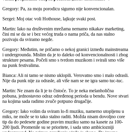
Gregory: Pa, za moju porodicu sigurno nije konvencionalan.
Sergei: Moj otac voli Hothouse, lajkuje svaki post.
Martin: Iako na društvenim mrežama nemamo nikakav marketing,
čini mi se da se i bez većeg truda o nama priča, da nas stalno
pozivaju da sviramo negde.
Gregory: Međutim, ne pričamo o nekoj granici između mainstreama
i undergrounda. Mislim da je to daleko od konvencionalnosti i zbog
strukture pesama. Počeli smo s tvrdom muzikom i svirali smo više
na punk festivalima.
Bianca: Ali ni tamo se nismo uklopili. Verovatno smo i malo odrasli.
Nije da punk nije za odrasle, ali više nam se ne igra samo tuc-tuc.
Martin: Ne znam da li je to čistoće. To je neka melanholična
pobuna, jednostavno odraz određenog perioda u bendu. Nove stvari
na kojima sada radimo zvuče potpuno drugačije.
Gregory: Iako volim da sviram lo-fi muziku, namerno utopljenu u
miks, ne može se to tako stalno raditi. Možda nisam dovoljno core
tip da do pedesete godine pravim muziku samo na kasete za 100-
200 ljudi. Promenile su se prioritete, i sada smo ambiciozniji