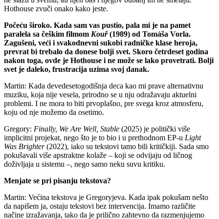
Hothouse zvuči onako kako jeste.
Počeću široko. Kada sam vas pustio, pala mi je na pamet
paralela sa češkim filmom
Kouř
(1989) od Tomáša Vorla.
Zagušeni, veći i svakodnevni sukobi radničke klase heroja,
prevrat bi trebalo da donese bolji svet. Skoro četrdeset godina
nakon toga, ovde je Hothouse i ne može se lako provetrati. Bolji
svet je daleko, frustracija uzima svoj danak.
Martin: Kada devedesetogodišnja deca kao mi prave alternativnu
muziku, koja nije vesela, prirodno se u nju odražavaju aktuelni
problemi. I ne mora to biti prvoplašno, pre svega kroz atmosferu,
koju od nje možemo da osetimo.
Gregory:
Finally, We Are Well, Stable
(2025) je politički više
implicitni projekat, nego što je to bio i u prethodnom EP-u
Light
Was Brighter
(2022), iako su tekstovi tamo bili kritičkiji. Sada smo
pokušavali više apstraktne kolaže – koji se odvijaju od ličnog
doživljaja u sistemu –, nego samo neku suvu kritiku.
Menjate se pri pisanju tekstova?
Martin: Većina tekstova je Gregoryjeva. Kada ipak pokušam nešto
da napišem ja, ostaju tekstovi bez intervencija. Imamo različite
načine izražavanja, tako da je prilično zahtevno da razmenjujemo