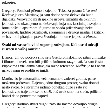
rukopise.
Gregory: Ponekad pišemo i zajedno. Tekst za pesmu
Give and
Recieve
je ceo Martinov, ja sam dodao samo delove da bude
dijaloški. Verovatno mi ih ipak ne uspeva tematski da okvirim,
jednostavno ukazujemo na dešavanja koja nas fasciniraju svojom
brutalnošću i apsurdom. Sigurno tu spada prikazivanje neke
povesnosti, ljudske okrutnosti, šikaniranja i drugog nasilja. I kritički
se bavimo i pitanjem prava životinja – o tome je pesma
Horns
.
Svaki od vas se bavi i drugom profesijom. Kako se ti uticaji
susreću u vašoj muzici?
Bianca: Uf, od početka smo se s Gregorom složili po pitanju muzike
i filmova, i uvek smo bili prilično kulturno razgranati. Ja sam često u
klipovima i vizualima ostavljala razne reference. Možda je to i način
na koji nam se profilisao imidž.
Martin: To je automatika, već nemamo dvadeset godina, pa se
možemo poštovati. Dajemo jedno drugom prostor, svako donosi
nešto svoje. Na stvarima radimo ponekad duže i zato što
jednostavno traje dok se ne složi. Još uvek smo, na sreću, prilično
hrabri da to pomeramo napred.
Gregory: Radimo stvari dugo i zato što imamo dovoljno drugih