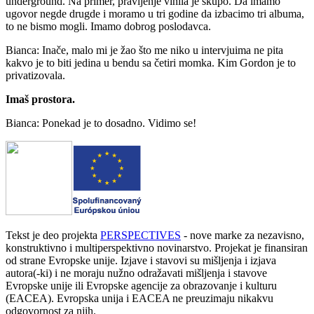
underground. Na primer, pravljenje vinila je skupo. Da imamo
ugovor negde drugde i moramo u tri godine da izbacimo tri albuma,
to ne bismo mogli. Imamo dobrog poslodavca.
Bianca: Inače, malo mi je žao što me niko u intervjuima ne pita
kakvo je to biti jedina u bendu sa četiri momka. Kim Gordon je to
privatizovala.
Imaš prostora.
Bianca: Ponekad je to dosadno. Vidimo se!
Tekst je deo projekta
PERSPECTIVES
- nove marke za nezavisno,
konstruktivno i multiperspektivno novinarstvo. Projekat je finansiran
od strane Evropske unije. Izjave i stavovi su mišljenja i izjava
autora(-ki) i ne moraju nužno odražavati mišljenja i stavove
Evropske unije ili Evropske agencije za obrazovanje i kulturu
(EACEA). Evropska unija i EACEA ne preuzimaju nikakvu
odgovornost za njih.