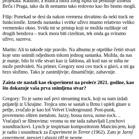
projekata. Radimo, a Bianca mora zbog ispita da pendluje između
Beča i Praga, tako da ih nemamo tako redovno kao što bismo mogli.
Filip: Ponekad se desi da nakon vremena shvatimo da neki track ne
funkcioniše. Između nastanka i svirke uživo imamo relativno veliko
vremensko okno. Sviđa mi se pristup koji se možda razlikuje od
drugih bendova – track mora biti cizeliran, tek onda ga sviramo
uživo, sazreva.
Martin: Ali to takođe nije pravilo. Na albumu je otprilike četiri stvari
koje smo snimili odjednom tokom jednog sastanka. Možda, da nas
je manje, bilo bi više stvari kao iz šablona, ali kod nas se ništa ne
može predvideti. Na primer, Gregory nosi ceo track u glavi, a mi ga
brzo složimo. Tako je zanimljivije, dinamičnije, zabavnije.
Zaista ste nastali kao eksperiment na proleće 2021. godine, kao
što dokazuje vaša prva snimljena stvar?
Gregory: To je samo naš prvi streaming track, koji su nam izdali
prijatelji iz Ukrajine. Trojica smo se sastali u Brnu i upleli gitare u
petlje, zvučalo je kao loš Velvet Underground. Post-punk,
povremeno oštren metalom. Jazzy, bossa nova, noise-rock…
Vraćajući se filmovima: veoma su me tada zabavljali Lynchovi
soundtrackovi. Lynch je inspirisan kompozitorom Mancini-jem, koji
je radio i soundtrack za
Experiment in Terror
(1962). Zato je
Jarný
experiment
, preuzet i glavni riff te pesme.