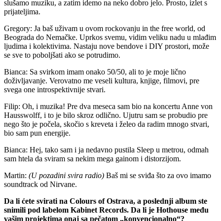
slušamo muziku, a zatim idemo na neko dobro jelo. Prosto, izlet s
prijateljima.
Gregory: Ja baš uživam u ovom rockovanju in the free world, od
Beograda do Nemačke. Uprkos svemu, vidim veliku nadu u mlađim
ljudima i kolektivima. Nastaju nove bendove i DIY prostori, može
se sve to poboljšati ako se potrudimo.
Bianca: Sa svirkom imam onako 50/50, ali to je moje lično
doživljavanje. Verovatno me veseli kultura, knjige, filmovi, pre
svega one introspektivnije stvari.
Filip: Oh, i muzika! Pre dva meseca sam bio na koncertu Anne von
Hausswolff, i to je bilo skroz odlično. Ujutru sam se probudio pre
nego što je počela, skočio s kreveta i želeo da radim mnogo stvari,
bio sam pun energije.
Bianca: Hej, tako sam i ja nedavno pustila Sleep u metrou, odmah
sam htela da sviram sa nekim mega gainom i distorzijom.
Martin:
(U pozadini svira radio)
Baš mi se sviđa što za ovo imamo
soundtrack od Nirvane.
Da li ćete svirati na Colours of Ostrava, a poslednji album ste
snimili pod labelom Kabinet Records. Da li je Hothouse među
vašim projektima onaj sa pečatom „konvencionalno“?