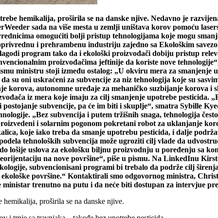
be hemikalija, proširila se na danske njive. Nedavno je razvijena 
rWeeder sada na više mesta u zemlji uništava korov pomoću lasersk
vrednicima omogućiti bolji pristup tehnologijama koje mogu smanjit
joprivrednu i prehrambenu industriju zajedno sa Ekološkim savezo
agodi program tako da i ekološki proizvođači dobiju pristup rele
onvencionalnim proizvođačima jeftinije da koriste nove tehnologije
mu ministru stoji između ostalog: „U okviru mera za smanjenje upo
i da su oni uskraćeni za subvencije za niz tehnologija koje su sasv
e korova, autonomne uređaje za mehaničko suzbijanje korova i sl
zvođača iz mera koje imaju za cilj smanjenje upotrebe pesticida. „
ti postojanje subvencije, pa će im biti i skuplje“, smatra Sybille
ologije. „Bez subvencija i putem tržišnih snaga, tehnologija često 
proizvedeni i solarnim pogonom pokretani robot za uklanjanje ko
lica, koje iako treba da smanje upotrebu pesticida, i dalje podrža
podela tehnoloških subvencija može ugroziti cilj vlade da udvostr
i do lošije uslova za ekološku biljnu proizvodnju u poređenju sa 
eorijentaciju na nove površine“, piše u pismu. Na LinkedInu Kirst
 ekologije, subvencionisani programi bi trebalo da podrže cilj šire
nja ekološke površine.“ Kontaktirali smo odgovornog ministra, Chris
ministar trenutno na putu i da neće biti dostupan za intervjue pre 
emikalija, proširila se na danske njive.
v i trnje sa travnjaka – takođe bez upotrebe pesticida.