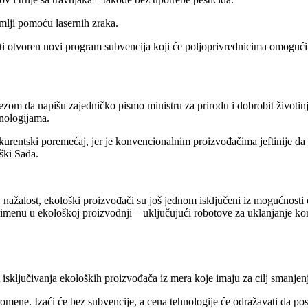
mlji pomoću lasernih zraka.
ti otvoren novi program subvencija koji će poljoprivrednicima omogućiti
zom da napišu zajedničko pismo ministru za prirodu i dobrobit životin
hnologijama.
kurentski poremećaj, jer je konvencionalnim proizvođačima jeftinije da k
ški Sada.
, nažalost, ekološki proizvođači su još jednom isključeni iz mogućnosti 
primenu u ekološkoj proizvodnji – uključujući robotove za uklanjanje 
 isključivanja ekoloških proizvođača iz mera koje imaju za cilj smanjenj
mene. Izaći će bez subvencije, a cena tehnologije će odražavati da posto