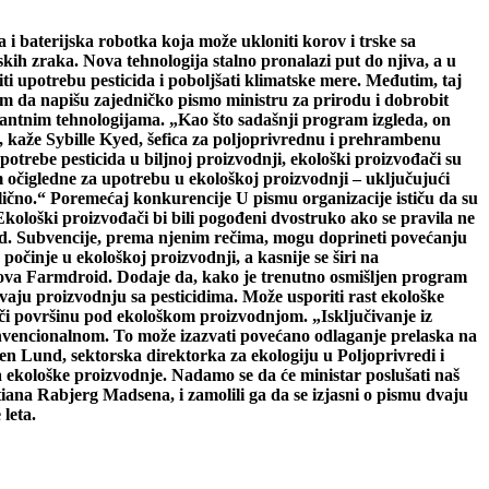
i baterijska robotka koja može ukloniti korov i trske sa
ih zraka. Nova tehnologija stalno pronalazi put do njiva, a u
i upotrebu pesticida i poboljšati klimatske mere. Međutim, taj
m da napišu zajedničko pismo ministru za prirodu i dobrobit
vantnim tehnologijama. „Kao što sadašnji program izgleda, on
“, kaže Sybille Kyed, šefica za poljoprivrednu i prehrambenu
trebe pesticida u biljnoj proizvodnji, ekološki proizvođači su
im očigledne za upotrebu u ekološkoj proizvodnji – uključujući
ično.“ Poremećaj konkurencije U pismu organizacije ističu da su
Ekološki proizvođači bi bili pogođeni dvostruko ako se pravila ne
 Kyed. Subvencije, prema njenim rečima, mogu doprineti povećanju
počinje u ekološkoj proizvodnji, a kasnije se širi na
rova Farmdroid. Dodaje da, kako je trenutno osmišljen program
vaju proizvodnju sa pesticidima. Može usporiti rast ekološke
uči površinu pod ekološkom proizvodnjom. „Isključivanje iz
konvencionalnom. To može izazvati povećano odlaganje prelaska na
en Lund, sektorska direktorka za ekologiju u Poljoprivredi i
nja ekološke proizvodnje. Nadamo se da će ministar poslušati naš
tiana Rabjerg Madsena, i zamolili ga da se izjasni o pismu dvaju
leta.