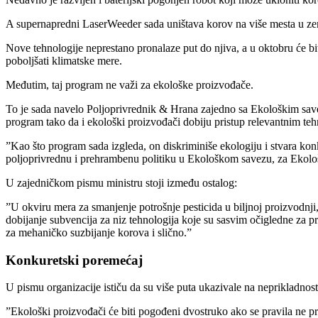
A supernapredni LaserWeeder sada uništava korov na više mesta u ze
Nove tehnologije neprestano pronalaze put do njiva, a u oktobru će bi
poboljšati klimatske mere.
Međutim, taj program ne važi za ekološke proizvođače.
To je sada navelo Poljoprivrednik & Hrana zajedno sa Ekološkim save
program tako da i ekološki proizvođači dobiju pristup relevantnim te
”Kao što program sada izgleda, on diskriminiše ekologiju i stvara kon
poljoprivrednu i prehrambenu politiku u Ekološkom savezu, za Ekolo
U zajedničkom pismu ministru stoji između ostalog:
”U okviru mera za smanjenje potrošnje pesticida u biljnoj proizvodnji
dobijanje subvencija za niz tehnologija koje su sasvim očigledne za 
za mehaničko suzbijanje korova i slično.”
Konkuretski poremećaj
U pismu organizacije ističu da su više puta ukazivale na neprikladnost
”Ekološki proizvođači će biti pogođeni dvostruko ako se pravila ne pro