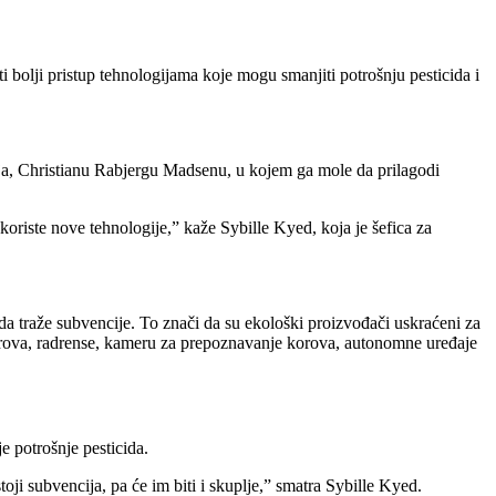
 bolji pristup tehnologijama koje mogu smanjiti potrošnju pesticida i
ja, Christianu Rabjergu Madsenu, u kojem ga mole da prilagodi
oriste nove tehnologije,” kaže Sybille Kyed, koja je šefica za
da traže subvencije. To znači da su ekološki proizvođači uskraćeni za
korova, radrense, kameru za prepoznavanje korova, autonomne uređaje
e potrošnje pesticida.
ji subvencija, pa će im biti i skuplje,” smatra Sybille Kyed.