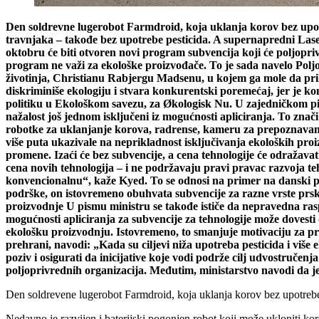
Den soldrevne lugerobot Farmdroid, koja uklanja korov bez upotre
travnjaka – takođe bez upotrebe pesticida. A supernapredni Lase
oktobru će biti otvoren novi program subvencija koji će poljopri
program ne važi za ekološke proizvođače. To je sada navelo Pol
životinja, Christianu Rabjergu Madsenu, u kojem ga mole da pril
diskriminiše ekologiju i stvara konkurentski poremećaj, jer je k
politiku u Ekološkom savezu, za Økologisk Nu. U zajedničkom pis
nažalost još jednom isključeni iz mogućnosti apliciranja. To znač
robotke za uklanjanje korova, radrense, kameru za prepoznavanj
više puta ukazivale na neprikladnost isključivanja ekoloških proi
promene. Izaći će bez subvencije, a cena tehnologije će odražava
cena novih tehnologija – i ne podržavaju pravi pravac razvoja tehn
konvencionalnu“, kaže Kyed. To se odnosi na primer na danski 
podrške, on istovremeno obuhvata subvencije za razne vrste prska
proizvodnje U pismu ministru se takođe ističe da nepravedna ras
mogućnosti apliciranja za subvencije za tehnologije može dovest
ekološku proizvodnju. Istovremeno, to smanjuje motivaciju za pr
prehrani, navodi: „Kada su ciljevi niža upotreba pesticida i više
poziv i osigurati da inicijative koje vodi podrže cilj udvostruče
poljoprivrednih organizacija. Međutim, ministarstvo navodi da je 
Den soldrevene lugerobot Farmdroid, koja uklanja korov bez upotrebe h
Nedavno je razvijen i baterijski pogonjen robot koji može ukloniti koro