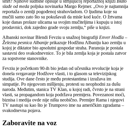
smrt? Njihove sudbine opisuje u strhjujućoj reportažnoj knjizi
Blato
slađe od meda
poljska novinarka Margo Rejmer. „Ovo je najtamnija
reportaža o zemlji pogođenoj strahovladom. O ljudima koje su
mučili samo zato što su pokušavali da misle kod kuće. O žrtvama
koje danas prolaze ulicama sa svojim mučiteljima i kupuju u istoj
prodavnici, dok zajedno grade svoju zemlju,“ piše u knjizi.
Albanski novinar Blendi Fevziu u snažnoj biografiji
Enver Hodža –
Železna pesnica Albanije
prikazuje Hodžinu Albaniju kao zemlju u
kojoj je diktator bio apsolutni gospodar straha. Paranoja je postala
sastavni deo svakodnevnice. To je bila zemlja koja je postala zatvor
za sopstvene stanovnike.
Fevziu je početkom 90-ih bio jedan od učesnika revolucije koja je
donela svrgavanje Hodžove vlasti, i to glasom sa televizijskog
studija. Ove dane često je među protestantima i izražava im
simpatije. Po njegovom mišljenju, protesti su neophodni za dušu
naroda. Međutim, stanica TV Klan, u kojoj radi, čvrsto je na strani
vlasti, sa propagandom koja podržava premijera. Povezanost moći,
biznisa i medija ovde nije ništa neobično. Premijer Rama i njegovi
TV nastupi su kao što je Trumpovo ime na američkim zgradama –
svakodnevna pojava.
Zaboravite na voz