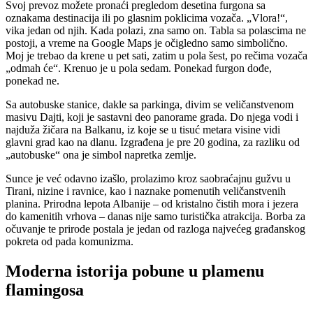
Svoj prevoz možete pronaći pregledom desetina furgona sa
oznakama destinacija ili po glasnim poklicima vozača. „Vlora!“,
vika jedan od njih. Kada polazi, zna samo on. Tabla sa polascima ne
postoji, a vreme na Google Maps je očigledno samo simbolično.
Moj je trebao da krene u pet sati, zatim u pola šest, po rečima vozača
„odmah će“. Krenuo je u pola sedam. Ponekad furgon dođe,
ponekad ne.
Sa autobuske stanice, dakle sa parkinga, divim se veličanstvenom
masivu Dajti, koji je sastavni deo panorame grada. Do njega vodi i
najduža žičara na Balkanu, iz koje se u tisuć metara visine vidi
glavni grad kao na dlanu. Izgrađena je pre 20 godina, za razliku od
„autobuske“ ona je simbol napretka zemlje.
Sunce je već odavno izašlo, prolazimo kroz saobraćajnu gužvu u
Tirani, nizine i ravnice, kao i naznake pomenutih veličanstvenih
planina. Prirodna lepota Albanije – od kristalno čistih mora i jezera
do kamenitih vrhova – danas nije samo turistička atrakcija. Borba za
očuvanje te prirode postala je jedan od razloga najvećeg građanskog
pokreta od pada komunizma.
Moderna istorija pobune u plamenu
flamingosa