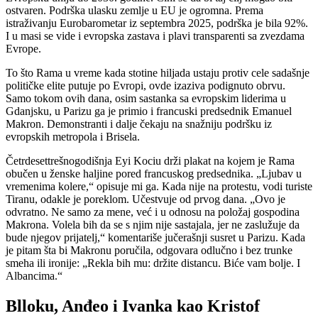
ostvaren. Podrška ulasku zemlje u EU je ogromna. Prema
istraživanju Eurobarometar iz septembra 2025, podrška je bila 92%.
I u masi se vide i evropska zastava i plavi transparenti sa zvezdama
Evrope.
To što Rama u vreme kada stotine hiljada ustaju protiv cele sadašnje
političke elite putuje po Evropi, ovde izaziva podignuto obrvu.
Samo tokom ovih dana, osim sastanka sa evropskim liderima u
Gdanjsku, u Parizu ga je primio i francuski predsednik Emanuel
Makron. Demonstranti i dalje čekaju na snažniju podršku iz
evropskih metropola i Brisela.
Četrdesettrešnogodišnja Eyi Kociu drži plakat na kojem je Rama
obučen u ženske haljine pored francuskog predsednika. „Ljubav u
vremenima kolere,“ opisuje mi ga. Kada nije na protestu, vodi turiste
Tiranu, odakle je poreklom. Učestvuje od prvog dana. „Ovo je
odvratno. Ne samo za mene, već i u odnosu na položaj gospodina
Makrona. Volela bih da se s njim nije sastajala, jer ne zaslužuje da
bude njegov prijatelj,“ komentariše jučerašnji susret u Parizu. Kada
je pitam šta bi Makronu poručila, odgovara odlučno i bez trunke
smeha ili ironije: „Rekla bih mu: držite distancu. Biće vam bolje. I
Albancima.“
Blloku, Anđeo i Ivanka kao Kristof