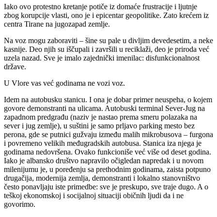
Iako ovo protestno kretanje potiče iz domaće frustracije i ljutnje
zbog korupcije vlasti, ono je i epicentar geopolitike. Zato krećem iz
centra Tirane na jugozapad zemlje.
Na voz mogu zaboraviti – šine su pale u divljim devedesetim, a neke
kasnije. Deo njih su iščupali i završili u reciklaži, deo je priroda već
uzela nazad. Sve je imalo zajednički imenilac: disfunkcionalnost
države.
U Vlore vas već godinama ne vozi voz.
Idem na autobusku stanicu. I ona je dobar primer neuspeha, o kojem
govore demonstranti na ulicama. Autobuski terminal Sever-Jug na
zapadnom predgrađu (naziv je nastao prema smeru polazaka na
sever i jug zemlje), u suštini je samo prljavo parking mesto bez
perona, gde se putnici gužvaju između malih mikrobusova – furgona
i povremeno velikih međugradskih autobusa. Stanica iza njega je
godinama nedovršena. Ovako funkcioniše već više od deset godina.
Iako je albansko društvo napravilo očigledan napredak i u novom
milenijumu je, u poređenju sa prethodnim godinama, zaista potpuno
drugačija, modernija zemlja, demonstranti i lokalno stanovništvo
često ponavljaju iste primedbe: sve je preskupo, sve traje dugo. A o
teškoj ekonomskoj i socijalnoj situaciji običnih ljudi da i ne
govorimo.