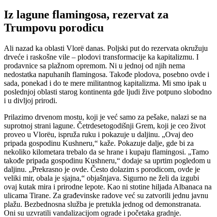
Iz lagune flamingosa, rezervat za
Trumpovu porodicu
Ali nazad ka oblasti Vlorë danas. Poljski put do rezervata okružuju
drveće i raskošne vile – plodovi transformacije ka kapitalizmu. I
prodavnice sa plažnom opremom. Ni u jednoj od njih nema
nedostatka napuhanih flamingosa. Takođe plodova, posebno ovde i
sada, ponekad i do te mere militantnog kapitalizma. Mi smo ipak u
poslednjoj oblasti starog kontinenta gde ljudi žive potpuno slobodno
i u divljoj prirodi.
Prilazimo drvenom mostu, koji je već samo za pešake, nalazi se na
suprotnoj strani lagune. Četrdesetogodišnji Grem, koji je ceo život
proveo u Vlorëu, ispruža ruku i pokazuje u daljinu. „Ovaj deo
pripada gospodinu Kushneru,“ kaže. Pokazuje dalje, gde bi za
nekoliko kilometara trebalo da se hrane i kupaju flamingosi. „Tamo
takođe pripada gospodinu Kushneru,“ dodaje sa uprtim pogledom u
daljinu. „Prekrasno je ovde. Često dolazim s porodicom, ovde je
veliki mir, obala je sjajna,“ objašnjava. Sigurno ne želi da izgubi
ovaj kutak mira i prirodne lepote. Kao ni stotine hiljada Albanaca na
ulicama Tirane. Za građevinske radove već su zatvorili jednu javnu
plažu. Bezbednosna služba je pretukla jednog od demonstranata.
Oni su uzvratili vandalizacijom ograde i početaka gradnje.