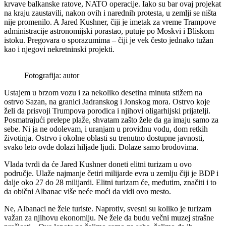
krvave balkanske ratove, NATO operacije. Iako su bar ovaj projekat
na kraju zaustavili, nakon ovih i narednih protesta, u zemlji se ništa
nije promenilo. A Jared Kushner, čiji je imetak za vreme Trampove
administracije astronomijski porastao, putuje po Moskvi i Bliskom
istoku. Pregovara o sporazumima – čiji je vek često jednako tužan
kao i njegovi nekretninski projekti.
Fotografija: autor
Ustajem u brzom vozu i za nekoliko desetina minuta stižem na
ostrvo Sazan, na granici Jadranskog i Jonskog mora. Ostrvo koje
želi da prisvoji Trumpova porodica i njihovi oligarhijski prijatelji.
Posmatrajući prelepe plaže, shvatam zašto žele da ga imaju samo za
sebe. Ni ja ne odolevam, i uranjam u providnu vodu, dom retkih
životinja. Ostrvo i okolne oblasti su trenutno dostupne javnosti,
svako leto ovde dolazi hiljade ljudi. Dolaze samo brodovima.
Vlada tvrdi da će Jared Kushner doneti elitni turizam u ovo
područje. Ulaže najmanje četiri milijarde evra u zemlju čiji je BDP i
dalje oko 27 do 28 milijardi. Elitni turizam će, međutim, značiti i to
da obični Albanac više neće moći da vidi ovo mesto.
Ne, Albanaci ne žele turiste. Naprotiv, svesni su koliko je turizam
važan za njihovu ekonomiju. Ne žele da budu večni muzej strašne