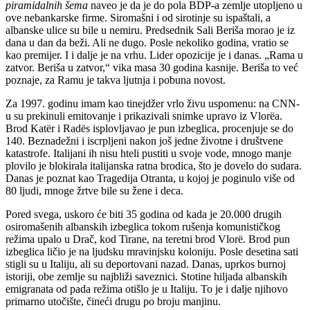
piramidalnih šema
naveo je da je do pola BDP-a zemlje utopljeno u
ove nebankarske firme. Siromašni i od sirotinje su ispaštali, a
albanske ulice su bile u nemiru. Predsednik Sali Beriša morao je iz
dana u dan da beži. Ali ne dugo. Posle nekoliko godina, vratio se
kao premijer. I i dalje je na vrhu. Lider opozicije je i danas. „Rama u
zatvor. Beriša u zatvor,“ vika masa 30 godina kasnije. Beriša to već
poznaje, za Ramu je takva ljutnja i pobuna novost.
Za 1997. godinu imam kao tinejdžer vrlo živu uspomenu: na CNN-
u su prekinuli emitovanje i prikazivali snimke upravo iz Vlorëa.
Brod Katër i Radës isplovljavao je pun izbeglica, procenjuje se do
140. Beznadežni i iscrpljeni nakon još jedne životne i društvene
katastrofe. Italijani ih nisu hteli pustiti u svoje vode, mnogo manje
plovilo je blokirala italijanska ratna brodica, što je dovelo do sudara.
Danas je poznat kao Tragedija Otranta, u kojoj je poginulo više od
80 ljudi, mnoge žrtve bile su žene i deca.
Pored svega, uskoro će biti 35 godina od kada je 20.000 drugih
osiromašenih albanskih izbeglica tokom rušenja komunističkog
režima upalo u Drač, kod Tirane, na teretni brod Vlorë. Brod pun
izbeglica ličio je na ljudsku mravinjsku koloniju. Posle desetina sati
stigli su u Italiju, ali su deportovani nazad. Danas, uprkos burnoj
istoriji, obe zemlje su najbliži saveznici. Stotine hiljada albanskih
emigranata od pada režima otišlo je u Italiju. To je i dalje njihovo
primarno utočište, čineći drugu po broju manjinu.