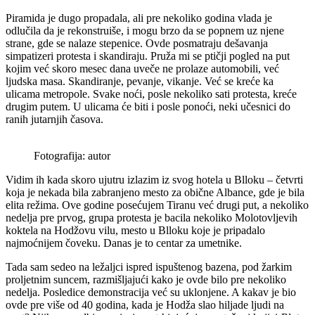
Piramida je dugo propadala, ali pre nekoliko godina vlada je
odlučila da je rekonstruiše, i mogu brzo da se popnem uz njene
strane, gde se nalaze stepenice. Ovde posmatraju dešavanja
simpatizeri protesta i skandiraju. Pruža mi se ptičji pogled na put
kojim već skoro mesec dana uveče ne prolaze automobili, već
ljudska masa. Skandiranje, pevanje, vikanje. Već se kreće ka
ulicama metropole. Svake noći, posle nekoliko sati protesta, kreće
drugim putem. U ulicama će biti i posle ponoći, neki učesnici do
ranih jutarnjih časova.
Fotografija: autor
Vidim ih kada skoro ujutru izlazim iz svog hotela u Blloku – četvrti
koja je nekada bila zabranjeno mesto za obične Albance, gde je bila
elita režima. Ove godine posećujem Tiranu već drugi put, a nekoliko
nedelja pre prvog, grupa protesta je bacila nekoliko Molotovljevih
koktela na Hodžovu vilu, mesto u Blloku koje je pripadalo
najmoćnijem čoveku. Danas je to centar za umetnike.
Tada sam sedeo na ležaljci ispred ispuštenog bazena, pod žarkim
proljetnim suncem, razmišljajući kako je ovde bilo pre nekoliko
nedelja. Posledice demonstracija već su uklonjene. A kakav je bio
ovde pre više od 40 godina, kada je Hodža slao hiljade ljudi na