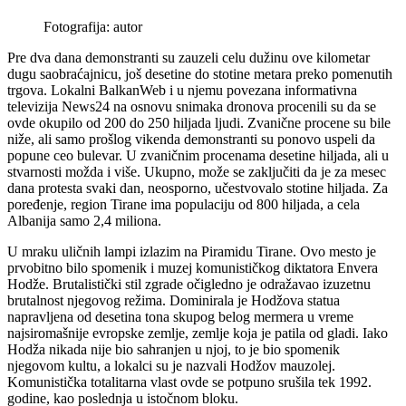
Fotografija: autor
Pre dva dana demonstranti su zauzeli celu dužinu ove kilometar
dugu saobraćajnicu, još desetine do stotine metara preko pomenutih
trgova. Lokalni BalkanWeb i u njemu povezana informativna
televizija News24 na osnovu snimaka dronova procenili su da se
ovde okupilo od 200 do 250 hiljada ljudi. Zvanične procene su bile
niže, ali samo prošlog vikenda demonstranti su ponovo uspeli da
popune ceo bulevar. U zvaničnim procenama desetine hiljada, ali u
stvarnosti možda i više. Ukupno, može se zaključiti da je za mesec
dana protesta svaki dan, neosporno, učestvovalo stotine hiljada. Za
poređenje, region Tirane ima populaciju od 800 hiljada, a cela
Albanija samo 2,4 miliona.
U mraku uličnih lampi izlazim na Piramidu Tirane. Ovo mesto je
prvobitno bilo spomenik i muzej komunističkog diktatora Envera
Hodže. Brutalistički stil zgrade očigledno je odražavao izuzetnu
brutalnost njegovog režima. Dominirala je Hodžova statua
napravljena od desetina tona skupog belog mermera u vreme
najsiromašnije evropske zemlje, zemlje koja je patila od gladi. Iako
Hodža nikada nije bio sahranjen u njoj, to je bio spomenik
njegovom kultu, a lokalci su je nazvali Hodžov mauzolej.
Komunistička totalitarna vlast ovde se potpuno srušila tek 1992.
godine, kao poslednja u istočnom bloku.