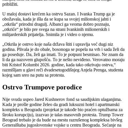
približiti.
U maloj dostavi krećem ka ostrvu Sazan. I Ivanka Trump ga je
obožavala, kada je išla da se kupa sa svojej milionskoj jahti i
„otkrila“ prirodni dragulj. Albanci ga veoma dobro poznaju,
„otkriće“ je bilo pre svega na strani Ivankinih milionerskih i
milijarderskih prijatelja. Snimila je i video o njemu.
„Otkrila je ostrvo koje naša država štiti i upravlja već dugi niz
godina. Plivala je do obale, bosonoga se popela na vrh i sada želi da
ga poseduje. Da, želi ga imati. To je potpuni besmisao. Ne znam da
li da ga nazovem glupošću. To je nešto neviđeno. Verovatno moraju
biti Kristof Kolumbi 2026. godine, kada tako otkrivaju ostrva,“
razmišljam u glavi reči dvadesetogodišnjeg Anjela Prenga, studenta
kojeg sam sreo na putu sa protesta.
Ostrvo Trumpove porodice
Nije svuda uspeo Jared Kushnerov fond sa saudijskim ulaganjima.
Kada je prošle godine želeo da gradi luksuzni hotel i apartmanski
kompleks u Beogradu (projekat je takođe bio praćen optužbama za
široku korupciju), izazvao je talas masovnih protesta. Trump Tower
Beograd trebalo je da bude na mestu razrušenog kompleksa bivšeg
Generalštaba jugoslovenske vojske u centru Beograda. Sećanje na