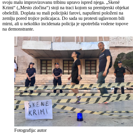
svoju malu improvizovanu tribinu upravo ispred njega. „Skenë
Krimi“ („Mesto zločina“) stoji na traci kojom su premijerski objekat
obeležili. Doplata su mali policijski farovi, napušteni položeni na
zemlju pored trojice policajaca. Do sada su protesti uglavnom bili
mirni, ali u nekoliko incidenata policija je upotrebila vodene topove
na demonstrante.
Fotografija: autor