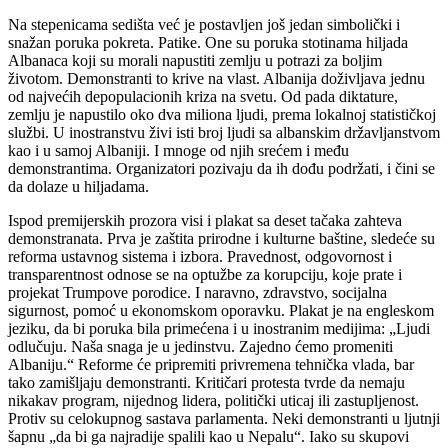
Na stepenicama sedišta već je postavljen još jedan simbolički i
snažan poruka pokreta. Patike. One su poruka stotinama hiljada
Albanaca koji su morali napustiti zemlju u potrazi za boljim
životom. Demonstranti to krive na vlast. Albanija doživljava jednu
od najvećih depopulacionih kriza na svetu. Od pada diktature,
zemlju je napustilo oko dva miliona ljudi, prema lokalnoj statističkoj
službi. U inostranstvu živi isti broj ljudi sa albanskim državljanstvom
kao i u samoj Albaniji. I mnoge od njih srećem i među
demonstrantima. Organizatori pozivaju da ih dođu podržati, i čini se
da dolaze u hiljadama.
Ispod premijerskih prozora visi i plakat sa deset tačaka zahteva
demonstranata. Prva je zaštita prirodne i kulturne baštine, sledeće su
reforma ustavnog sistema i izbora. Pravednost, odgovornost i
transparentnost odnose se na optužbe za korupciju, koje prate i
projekat Trumpove porodice. I naravno, zdravstvo, socijalna
sigurnost, pomoć u ekonomskom oporavku. Plakat je na engleskom
jeziku, da bi poruka bila primećena i u inostranim medijima: „Ljudi
odlučuju. Naša snaga je u jedinstvu. Zajedno ćemo promeniti
Albaniju.“ Reforme će pripremiti privremena tehnička vlada, bar
tako zamišljaju demonstranti. Kritičari protesta tvrde da nemaju
nikakav program, nijednog lidera, politički uticaj ili zastupljenost.
Protiv su celokupnog sastava parlamenta. Neki demonstranti u ljutnji
šapnu „da bi ga najradije spalili kao u Nepalu“. Iako su skupovi