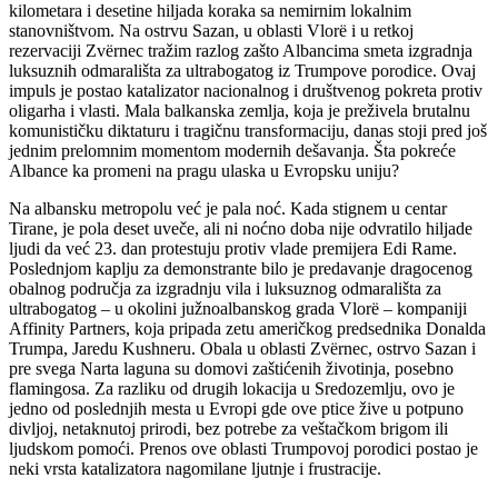
kilometara i desetine hiljada koraka sa nemirnim lokalnim
stanovništvom. Na ostrvu Sazan, u oblasti Vlorë i u retkoj
rezervaciji Zvërnec tražim razlog zašto Albancima smeta izgradnja
luksuznih odmarališta za ultrabogatog iz Trumpove porodice. Ovaj
impuls je postao katalizator nacionalnog i društvenog pokreta protiv
oligarha i vlasti. Mala balkanska zemlja, koja je preživela brutalnu
komunističku diktaturu i tragičnu transformaciju, danas stoji pred još
jednim prelomnim momentom modernih dešavanja. Šta pokreće
Albance ka promeni na pragu ulaska u Evropsku uniju?
Na albansku metropolu već je pala noć. Kada stignem u centar
Tirane, je pola deset uveče, ali ni noćno doba nije odvratilo hiljade
ljudi da već 23. dan protestuju protiv vlade premijera Edi Rame.
Poslednjom kaplju za demonstrante bilo je predavanje dragocenog
obalnog područja za izgradnju vila i luksuznog odmarališta za
ultrabogatog – u okolini južnoalbanskog grada Vlorë – kompaniji
Affinity Partners, koja pripada zetu američkog predsednika Donalda
Trumpa, Jaredu Kushneru. Obala u oblasti Zvërnec, ostrvo Sazan i
pre svega Narta laguna su domovi zaštićenih životinja, posebno
flamingosa. Za razliku od drugih lokacija u Sredozemlju, ovo je
jedno od poslednjih mesta u Evropi gde ove ptice žive u potpuno
divljoj, netaknutoj prirodi, bez potrebe za veštačkom brigom ili
ljudskom pomoći. Prenos ove oblasti Trumpovoj porodici postao je
neki vrsta katalizatora nagomilane ljutnje i frustracije.