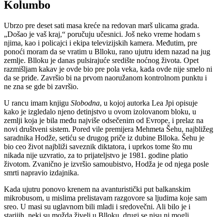
Kolumbo
Ubrzo pre deset sati masa kreće na redovan marš ulicama grada.
„Došao je vaš kraj,“ poručuju učesnici. Još neko vreme hodam s
njima, kao i policajci i ekipa televizijskih kamera. Međutim, pre
ponoći moram da se vratim u Blloku, rano ujutru idem nazad na jug
zemlje. Blloku je danas pulsirajuće središte noćnog života. Opet
razmišljam kakav je ovde bio pre pola veka, kada ovde nije smelo ni
da se priđe. Završio bi na prvom naoružanom kontrolnom punktu i
ne zna se gde bi završio.
U rancu imam knjigu
Slobodna
, u kojoj autorka Lea Jpi opisuje
kako je izgledalo njeno detinjstvo u ovom izolovanom bloku, u
zemlji koja je bila među najviše odsečenim od Evrope, i prelaz na
novi društveni sistem. Pored vile premijera Mehmeta Šehu, najbližeg
saradnika Hodže, setiću se drugog priče iz dubine Blloka. Šehu je
bio ceo život najbliži saveznik diktatora, i uprkos tome što mu
nikada nije uzvratio, za to prijateljstvo je 1981. godine platio
životom. Zvanično je izvršio samoubistvo, Hodža je od njega posle
smrti napravio izdajnika.
Kada ujutru ponovo krenem na avanturistički put balkanskim
mikrobusom, u mislima prelistavam razgovore sa ljudima koje sam
sreo. U masi su uglavnom bili mladi i sredovečni. Ali bilo je i
starijih, neki su možda živeli u Blloku, drugi se nisu ni mogli