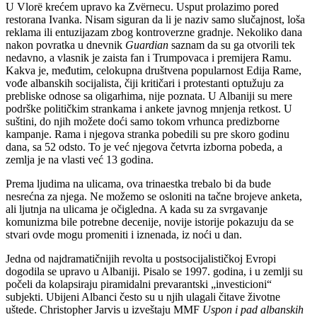
U Vlorë krećem upravo ka Zvërnecu. Usput prolazimo pored
restorana Ivanka. Nisam siguran da li je naziv samo slučajnost, loša
reklama ili entuzijazam zbog kontroverzne gradnje. Nekoliko dana
nakon povratka u dnevnik
Guardian
saznam da su ga otvorili tek
nedavno, a vlasnik je zaista fan i Trumpovaca i premijera Ramu.
Kakva je, međutim, celokupna društvena popularnost Edija Rame,
vođe albanskih socijalista, čiji kritičari i protestanti optužuju za
prebliske odnose sa oligarhima, nije poznata. U Albaniji su mere
podrške političkim strankama i ankete javnog mnjenja retkost. U
suštini, do njih možete doći samo tokom vrhunca predizborne
kampanje. Rama i njegova stranka pobedili su pre skoro godinu
dana, sa 52 odsto. To je već njegova četvrta izborna pobeda, a
zemlja je na vlasti već 13 godina.
Prema ljudima na ulicama, ova trinaestka trebalo bi da bude
nesrećna za njega. Ne možemo se osloniti na tačne brojeve anketa,
ali ljutnja na ulicama je očigledna. A kada su za svrgavanje
komunizma bile potrebne decenije, novije istorije pokazuju da se
stvari ovde mogu promeniti i iznenada, iz noći u dan.
Jedna od najdramatičnijih revolta u postsocijalističkoj Evropi
dogodila se upravo u Albaniji. Pisalo se 1997. godina, i u zemlji su
počeli da kolapsiraju piramidalni prevarantski „investicioni“
subjekti. Ubijeni Albanci često su u njih ulagali čitave životne
uštede. Christopher Jarvis u izveštaju MMF
Uspon i pad albanskih