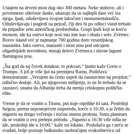
Ustajem na drveni most dug oko 300 metara. Neke stubove, ali i
povremeno oštećene daske, ukazuju da su najlepši dani već iza
njega. Ipak, oduševljava svojom lakoćom i monumentalnošću.
Oduševljavaju i pogledi na pejzaž, čiji deo bi po odluci vlasti trebalo
da pripadne zetu američkog predsednika. Grupi ljudi koji se kreću
mostom, ide ka ostrvu koje nosi isto ime kao i obala i selo: Zvërnec.
Borov island već je najmanje 700 godina dom vizantijskog
manastira. Iako ostrvo, manastir i most nisu pod uticajem
oligarhijskih investitora, mnogi delovi Zvërneca i slavne lagune
flamingosa jesu.
„Šta god da taj čovek dotakne, to pokvari,“ ljutito kaže Grem o
Trumpu. A još je više ljut na premijera Ramu. Podržava
demonstrante. „Verujem da ćemo uspeti da zaustavimo taj projekat,“
odlučno dodaje. Ali, po njegovom mišljenju, to ne bi trebalo da se
zaustavi, smatra da Albanija treba da menja celokupnu političku
elitu.
Vreme je da se vratim u Tiranu, put traje otprilike tri sata. Poslednji
furgon, prema nepostojećem rasporedu, kreće u 16:30, a ja želim da
stignem na drugu večernju i noćnu smenu protesta. Sutra planiram
da se vratim u ovu prelepu prirodu. „Sigurno u 16:30 više ništa ne
ide, poslednji ide u 16:00,“ kaže mi lokalac. Poslušaću ga i neću se
svađati, bolje poznaje balkansku saobraćajnu svakodnevicu od