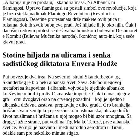
„Albanija nije na prodaju,“ skandira masa. Ni Albanci, ni
flamingosi. Upravo flamingosi su postali simbol ove revolucije, koja
je brzo stekla nadimak Flamingo Revolution (Revolucija
Flamingosa). Desetine protestanata drže makete ovih ptica u
rukama, dok ih zvuk bubnjeva prati. Još hiljade ih je oko njih. Čak i
današnji redovni protest se dešava na tiranskom bulevaru Dëshmorët
e Kombit (Bulevar Mučenika naroda), ikoničnoj auto-ini, koja seče
glavni grad.
Stotine hiljada na ulicama i senka
sadističkog diktatora Envera Hodže
Put povezuje dva trga. Na severnoj strani Skanderbegov trg.
Skanderbeg je bio neki albanski Sveti Sava. Slično njegovoj
metafori sa štapovima, i albanski vojvoda je ujedinio albanske
kneževine u borbi protiv Osmanske imperije. Čak i danas njegov
grb – crni dvoglavi orao na crvenoj pozadini – koji je ujedno i
albanska državna zastava, preplavljuje ulice grada. Grb branitelja
hrišćanstva u zemlji koja je većinsko muslimanska, ali zajednički
život muslimana i hrišćana u njoj mogao bi biti uzor mnogima. Sa
druge, južne strane, put vodi na Trg Majke Tereze, prve albanske
svetice. Po njoj je nazvano i međunarodno aerodrom u Tirani,
odakle sam pre nekoliko minuta stigao.