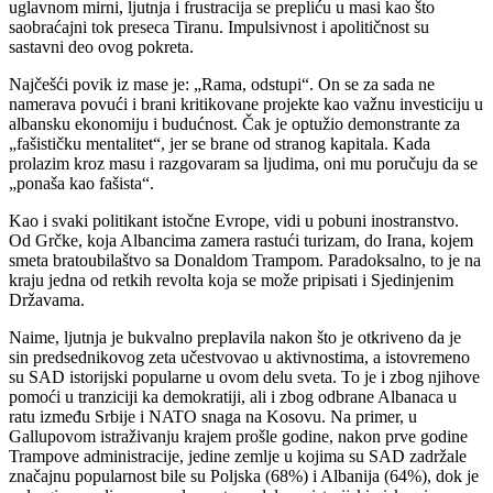
uglavnom mirni, ljutnja i frustracija se prepliću u masi kao što
saobraćajni tok preseca Tiranu. Impulsivnost i apolitičnost su
sastavni deo ovog pokreta.
Najčešći povik iz mase je: „Rama, odstupi“. On se za sada ne
namerava povući i brani kritikovane projekte kao važnu investiciju u
albansku ekonomiju i budućnost. Čak je optužio demonstrante za
„fašističku mentalitet“, jer se brane od stranog kapitala. Kada
prolazim kroz masu i razgovaram sa ljudima, oni mu poručuju da se
„ponaša kao fašista“.
Kao i svaki politikant istočne Evrope, vidi u pobuni inostranstvo.
Od Grčke, koja Albancima zamera rastući turizam, do Irana, kojem
smeta bratoubilaštvo sa Donaldom Trampom. Paradoksalno, to je na
kraju jedna od retkih revolta koja se može pripisati i Sjedinjenim
Državama.
Naime, ljutnja je bukvalno preplavila nakon što je otkriveno da je
sin predsednikovog zeta učestvovao u aktivnostima, a istovremeno
su SAD istorijski popularne u ovom delu sveta. To je i zbog njihove
pomoći u tranziciji ka demokratiji, ali i zbog odbrane Albanaca u
ratu između Srbije i NATO snaga na Kosovu. Na primer, u
Gallupovom istraživanju krajem prošle godine, nakon prve godine
Trampove administracije, jedine zemlje u kojima su SAD zadržale
značajnu popularnost bile su Poljska (68%) i Albanija (64%), dok je