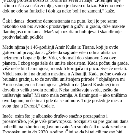
je zbog protesta došao iz Torina na severu Italije. „Premijer nije
učinio ništa za našu zemlju, samo je doveo u krizu. Bićemo ovde
dok ne ode sa funkcije i dok ga neko bolji ne zameni,“ kaže.
Čak i danas, desetine demonstranata na putu, koji je pre samo
nekoliko sati bio svedok proslavljenih gužvi u gradu, drže makete
flamingosa u rukama. Marširaju uz ritam bubnjeva i skandiranje
protivvladinih pokliča.
Među njima je i 46-godišnji Amir Kulla iz Tirane, koji je ovde
gotovo od prvog dana. „Žele da sagrade vile i odmarališta za
neizmerno bogate ljude. Vrlo, vrlo mali deo stanovništva ove
planete. I zbog toga žele da unište ekosistem. Kada počnu da grade,
više neće biti flamingosa, morskih kornjača ni ptica. Sve će nestati.
Videli smo to i na drugim mestima u Albaniji. Kada počne ovakva
brutalna gradnja, to će završiti uništenjem prirode,“ objašnjava mi
Amir oslonjen na flamingosa. „Mislim da (Jared Kushner) ima
dovoljno veliku svoju zemlju. Neka uništavaju svoju, zašto da
uništavaju našu? Mi smo mala zemlja. A flamingosi – ako uništimo
ovu lagunu, neće imati gde da se odmore. To je poslednje mesto
svog tipa u Evropi,“ dodaje.
Inače, osim što je albansko društvo snažno prozapadno i
proameričko, još je više proevropsko. Socijalisti su pre godinu dana
pobedili na izborima uglavnom zato što su obećali ulazak zemlje u
Evropsku uniju do 2030. godine. Čini se da bi taj cilj mogao biti