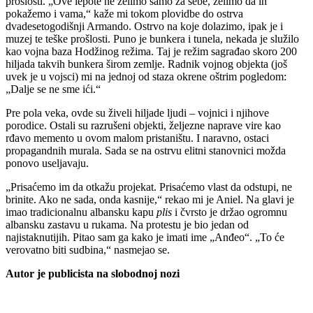
prošlosti. „Ove lepote ne želimo samo za sebe, želimo da ih
pokažemo i vama,“ kaže mi tokom plovidbe do ostrva
dvadesetogodišnji Armando. Ostrvo na koje dolazimo, ipak je i
muzej te teške prošlosti. Puno je bunkera i tunela, nekada je služilo
kao vojna baza Hodžinog režima. Taj je režim sagrađao skoro 200
hiljada takvih bunkera širom zemlje. Radnik vojnog objekta (još
uvek je u vojsci) mi na jednoj od staza okrene oštrim pogledom:
„Dalje se ne sme ići.“
Pre pola veka, ovde su živeli hiljade ljudi – vojnici i njihove
porodice. Ostali su razrušeni objekti, željezne naprave vire kao
rđavo memento u ovom malom pristaništu. I naravno, ostaci
propagandnih murala. Sada se na ostrvu elitni stanovnici možda
ponovo useljavaju.
„Prisaćemo im da otkažu projekat. Prisaćemo vlast da odstupi, ne
brinite. Ako ne sada, onda kasnije,“ rekao mi je Aniel. Na glavi je
imao tradicionalnu albansku kapu
plis
i čvrsto je držao ogromnu
albansku zastavu u rukama. Na protestu je bio jedan od
najistaknutijih. Pitao sam ga kako je imati ime „Anđeo“. „To će
verovatno biti sudbina,“ nasmejao se.
Autor je publicista na slobodnoj nozi