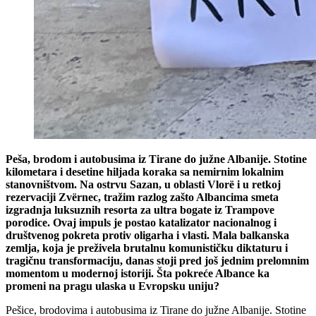
Peša, brodom i autobusima iz Tirane do južne Albanije. Stotine
kilometara i desetine hiljada koraka sa nemirnim lokalnim
stanovništvom. Na ostrvu Sazan, u oblasti Vlorë i u retkoj
rezervaciji Zvërnec, tražim razlog zašto Albancima smeta
izgradnja luksuznih resorta za ultra bogate iz Trampove
porodice. Ovaj impuls je postao katalizator nacionalnog i
društvenog pokreta protiv oligarha i vlasti. Mala balkanska
zemlja, koja je preživela brutalnu komunističku diktaturu i
tragičnu transformaciju, danas stoji pred još jednim prelomnim
momentom u modernoj istoriji. Šta pokreće Albance ka
promeni na pragu ulaska u Evropsku uniju?
Pešice, brodovima i autobusima iz Tirane do južne Albanije. Stotine