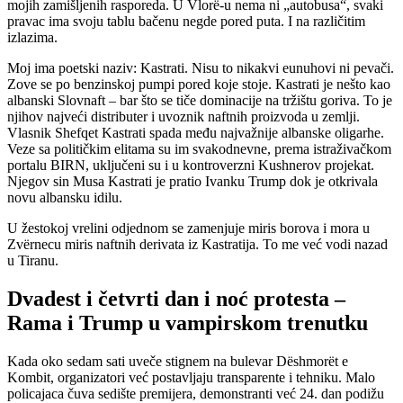
mojih zamišljenih rasporeda. U Vlorë-u nema ni „autobusa“, svaki
pravac ima svoju tablu bačenu negde pored puta. I na različitim
izlazima.
Moj ima poetski naziv: Kastrati. Nisu to nikakvi eunuhovi ni pevači.
Zove se po benzinskoj pumpi pored koje stoje. Kastrati je nešto kao
albanski Slovnaft – bar što se tiče dominacije na tržištu goriva. To je
njihov najveći distributer i uvoznik naftnih proizvoda u zemlji.
Vlasnik Shefqet Kastrati spada među najvažnije albanske oligarhe.
Veze sa političkim elitama su im svakodnevne, prema istraživačkom
portalu BIRN, uključeni su i u kontroverzni Kushnerov projekat.
Njegov sin Musa Kastrati je pratio Ivanku Trump dok je otkrivala
novu albansku idilu.
U žestokoj vrelini odjednom se zamenjuje miris borova i mora u
Zvërnecu miris naftnih derivata iz Kastratija. To me već vodi nazad
u Tiranu.
Dvadest i četvrti dan i noć protesta –
Rama i Trump u vampirskom trenutku
Kada oko sedam sati uveče stignem na bulevar Dëshmorët e
Kombit, organizatori već postavljaju transparente i tehniku. Malo
policajaca čuva sedište premijera, demonstranti već 24. dan podižu