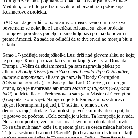
u drugim zemljama popularnost opadala na istorijski niske nivoe.
Međutim, to je bilo pre Trampovih ratnih avantura i pokretanja
Kushnerovog projekta.
SAD su i dalje prilično popularne. U masi crveno-crnih zastava
povremeno se pojavljuje i američka. Albanci su, zbog projekta
Trumpove porodice, podeljeni između ljubavi prema domovini i
prema Americi. Za sada su odlučili da te dve stvari ne moraju biti u
sukobu.
Samo 17-godišnja srednjoškolka Lusi drži nad glavom sliku na kojoj
je premijer Rama prikazan kao vampir koji grize u vrat Donalda
Trumpa. „Volim da slušam metal, pa sam napravila plakat po
albumu
Bloody Kisses
(
američkog metal benda Type O Negative,
autorova napomena
), ali sam ga nazvala Bloody Corruption
(Odvratna korupcija),“ opisuje plakat Lusi. Okreće ga na drugu
stranu, koja je inspirisana albumom
Master of Puppets
(
Gospodar
lutki
) od Metallicae. „Preimenovala sam ga u Master of Corruption
(Gospodar korupcije). Na njemu je Edi Rama, a u pozadini svi
njegovi korumpirani prijatelji. U suštini, o tome su ove
demonstracije,“ dodaje. Na protestu je već skoro dvadeseti put, bila
je gotovo od početka. „Cela zemlja je u krizi. Ta korupcija je svuda.
Ne samo u politici, već i u školama. I svi bi trebalo da dođu ovde.
To se tiče svih nas,“ kaže i u njenom glasu se oseća mlada hrabrost.
Tu je sa sestrom, bratom i 19-godišnjim bratanakom Islimom – koji