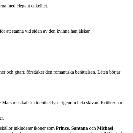
rna med elegant enkelhet.
lt för att stanna vid sidan av den kvinna han älskar.
liner och gitarr, förstärker den romantiska berättelsen. Låten börjar
 Mars musikaliska identitet lyser igenom hela skivan. Kritiker har
.
er.
nskällor inkluderar ikoner som
Prince
,
Santana
och
Michael