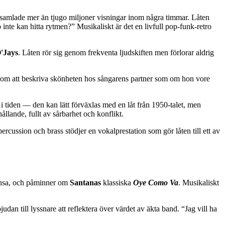
ch samlade mer än tjugo miljoner visningar inom några timmar. Låten
 inte kan hitta rytmen?” Musikaliskt är det en livfull pop-funk-retro
'Jays
. Låten rör sig genom frekventa ljudskiften men förlorar aldrig
nom att beskriva skönheten hos sångarens partner som om hon vore
 tiden — den kan lätt förväxlas med en låt från 1950-talet, men
ållande, fullt av sårbarhet och konflikt.
ercussion och brass stödjer en vokalprestation som gör låten till ett av
dansa, och påminner om
Santanas
klassiska
Oye Como Va
. Musikaliskt
dan till lyssnare att reflektera över värdet av äkta band. “Jag vill ha