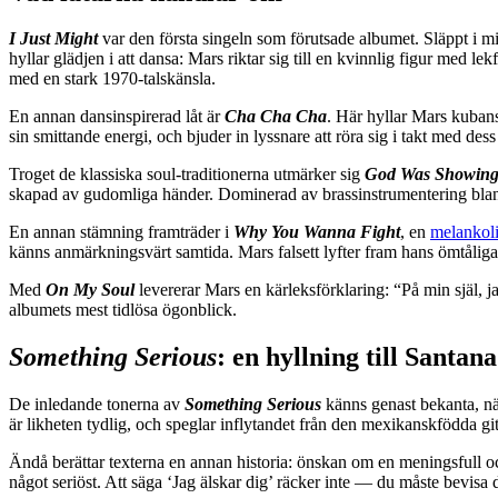
I Just Might
var den första singeln som förutsade albumet. Släppt i mi
hyllar glädjen i att dansa: Mars riktar sig till en kvinnlig figur med 
med en stark 1970-talskänsla.
En annan dansinspirerad låt är
Cha Cha Cha
. Här hyllar Mars kuban
sin smittande energi, och bjuder in lyssnare att röra sig i takt med dess
Troget de klassiska soul-traditionerna utmärker sig
God Was Showing
skapad av gudomliga händer. Dominerad av brassinstrumentering bla
En annan stämning framträder i
Why You Wanna Fight
, en
melankoli
känns anmärkningsvärt samtida. Mars falsett lyfter fram hans ömtåliga r
Med
On My Soul
levererar Mars en kärleksförklaring: “På min själ, ja
albumets mest tidlösa ögonblick.
Something Serious
: en hyllning till Santana
De inledande tonerna av
Something Serious
känns genast bekanta, nä
är likheten tydlig, och speglar inflytandet från den mexikanskfödda git
Ändå berättar texterna en annan historia: önskan om en meningsfull och v
något seriöst. Att säga ‘Jag älskar dig’ räcker inte — du måste bevis