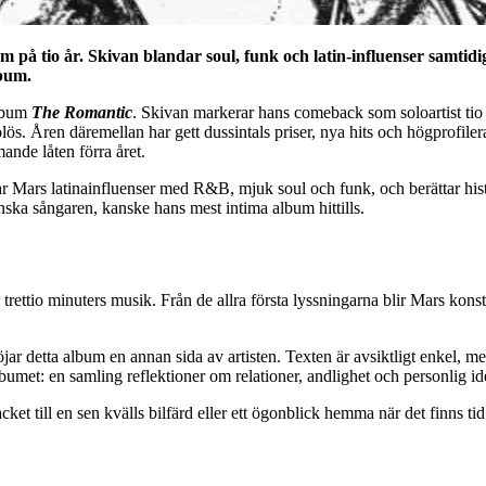
å tio år. Skivan blandar soul, funk och latin-influenser samtidig
lbum.
album
The Romantic
. Skivan markerar hans comeback som soloartist tio 
olös. Åren däremellan har gett dussintals priser, nya hits och högprofil
ande låten förra året.
 Mars latinainfluenser med R&B, mjuk soul och funk, och berättar histor
nska sångaren, kanske hans mest intima album hittills.
r trettio minuters musik. Från de allra första lyssningarna blir Mars kons
jar detta album en annan sida av artisten. Texten är avsiktligt enkel, m
bumet: en samling reflektioner om relationer, andlighet och personlig ide
et till en sen kvälls bilfärd eller ett ögonblick hemma när det finns tid