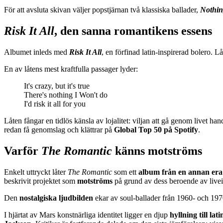
För att avsluta skivan väljer popstjärnan två klassiska ballader,
Nothin
Risk It All
, den sanna romantikens essens
Albumet inleds med
Risk It All
, en förfinad latin-inspirerad bolero. Lå
En av låtens mest kraftfulla passager lyder:
It's crazy, but it's true
There's nothing I Won't do
I'd risk it all for you
Låten fångar en tidlös känsla av lojalitet: viljan att gå genom livet hand
redan få genomslag och klättrar på
Global Top 50 på Spotify
.
Varför
The Romantic
känns motströms
Enkelt uttryckt låter
The Romantic
som ett
album från en annan era
beskrivit projektet som
motströms
på grund av dess beroende av livei
Den
nostalgiska ljudbilden
ekar av soul-ballader från 1960- och 1970-
I hjärtat av Mars konstnärliga identitet ligger en djup
hyllning till la