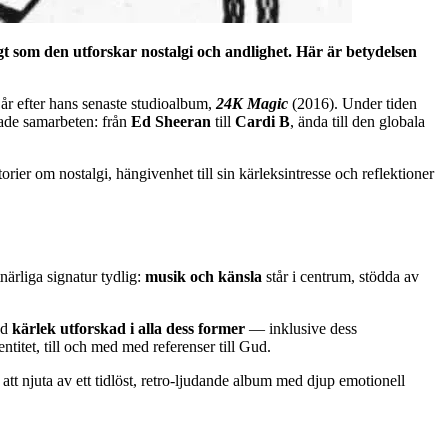
t som den utforskar nostalgi och andlighet. Här är betydelsen
år efter hans senaste studioalbum,
24K Magic
(2016). Under tiden
erade samarbeten: från
Ed Sheeran
till
Cardi B
, ända till den globala
ier om nostalgi, hängivenhet till sin kärleksintresse och reflektioner
tnärliga signatur tydlig:
musik och känsla
står i centrum, stödda av
ed
kärlek utforskad i alla dess former
— inklusive dess
ntitet, till och med med referenser till Gud.
 att njuta av ett tidlöst, retro-ljudande album med djup emotionell