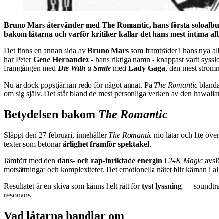
Bruno Mars återvänder med The Romantic, hans första soloalbum p
bakom låtarna och varför kritiker kallar det hans mest intima a
Det finns en annan sida av
Bruno Mars
som framträder i hans nya 
har Peter
Gene Hernandez
- hans riktiga namn - knappast varit syssl
framgången med
Die With a Smile
med
Lady Gaga
, den mest strömm
Nu är dock popstjärnan redo för något annat. På
The Romantic
blandar
om sig själv. Det står bland de mest personliga verken av den hawaiia
Betydelsen bakom
The Romantic
Släppt den 27 februari, innehåller
The Romantic
nio låtar och lite öve
texter som betonar
ärlighet framför spektakel
.
Jämfört med den
dans- och rap-inriktade energin
i
24K Magic
avslö
motsättningar och komplexiteter. Det emotionella nätet blir kärnan i al
Resultatet är en skiva som känns helt rätt för
tyst lyssning
— soundtrack
resonans.
Vad låtarna handlar om