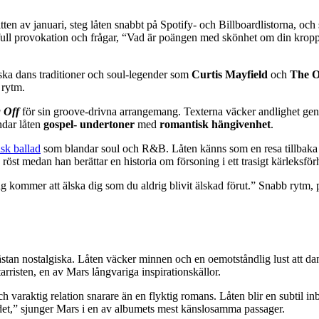
tten av januari, steg låten snabbt på Spotify- och Billboardlistorna, o
lekfull provokation och frågar, “Vad är poängen med skönhet om din kropp
ska dans traditioner och soul-legender som
Curtis Mayfield
och
The O
 rytm.
 Off
för sin groove-drivna arrangemang. Texterna väcker andlighet ge
ndar låten
gospel- undertoner
med
romantisk hängivenhet
.
sk ballad
som blandar soul och R&B. Låten känns som en resa tillbaka i
öst medan han berättar en historia om försoning i ett trasigt kärleksförh
g kommer att älska dig som du aldrig blivit älskad förut.” Snabb rytm, p
stan nostalgiska. Låten väcker minnen och en oemotståndlig lust att 
arristen, en av Mars långvariga inspirationskällor.
araktig relation snarare än en flyktig romans. Låten blir en subtil inbju
a det,” sjunger Mars i en av albumets mest känslosamma passager.