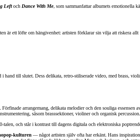
g Left
och
Dance With Me
, som sammanfattar albumets emotionella kä
ten är ett löfte om hängivenhet: artisten förklarar sin vilja att riskera al
 i hand till slutet. Dess delikata, retro-stiliserade video, med brass, vio
. Förfinade arrangemang, delikata melodier och den souliga essensen av
nstrumentering, såsom brasssektioner, violiner och organisk percussion
talen, och står i kontrast till dagens digitala och elektroniska poptrend
tinopop-kulturen
— något artisten själv ofta har erkänt. Hans inspiratio