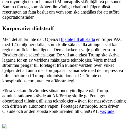
den myndighet som i januari i Minneapolis sköt ihjäl två personer.
Samma företag som sköter din vänliga chatbot hjälper alltså
regeringen att fatta beslut om vem som ska anställas för att utföra
deportationsräder.
Korporativt dödstraff
Men det slutar inte där. OpenAI
hjälpte till att starta
en Super PAC
med 125 miljoner dollar, som skulle säkerställa att ingen stat kan
reglera artificiell intelligens. Den attackerar varje politiker som
försöker driva säkerhetslagar. De vill att endast Trump ska skriva
lagarna för en av världens mäktigaste teknologier. Varje månad
strömmar pengar till företaget från kunder världen över, vilket
hjälper det att ännu mer fördjupa sitt samarbete med den repressiva
infrastrukturen i Trump-administrationen. Det är inte en
konspirationsteori, utan en affärsstrategi.
Förra veckan förvärrades situationen ytterligare när Trump-
administrationen krävde att AI-företag skulle ge Pentagon
obegränsad tillgång till sina teknologier – även för massövervakning
och driften av autonoma vapen. Företaget Anthropic, som driver
Claude och är den största konkurrenten till ChatGPT,
vägrade
.