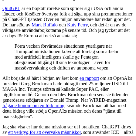
QuitGPT
är en bojkott-rörelse som sprider sig i USA och andra
länder, och försöker övertyga folk att säga upp sina prenumerationer
på ChatGPT-tjänster. Över en miljon användare har redan gjort det.
De har stöd av
Mark Ruffalo
och
Katy Perry
, och det är en av de
viktigaste användarbojkottarna på senare tid. Och jag tycker att det
är dags för Europa att också ansluta sig.
Förra veckan förvärrades situationen ytterligare när
Trump-administrationen krävde att företag som arbetar
med artificiell intelligens skulle ge Pentagon
obegränsad tillgång till sina teknologier – även för
massövervakning och driften av autonoma vapen.
Allt började så här: i början av året kom
en rapport
om att OpenAI:s
president Greg Brockman hade bidragit med 25 miljoner USD till
MAGA Inc, Trumps största så kallade Super PAC, eller
utgiftskommitté. Genom den blev Brockman den senaste tiden den
generösaste stödjaren av Donald Trump. När WIRED-magazinet
frågade honom om en förklaring
, svarade Brockman att han med
detta bidrag ville stödja OpenAI:s mission och deras "tjänst till
mänskligheten".
Jag ska visa er hur denna mission ser ut i praktiken. ChatGPT drivs
av
ett verktyg för att övervaka människor
, som använder ICE – alltså