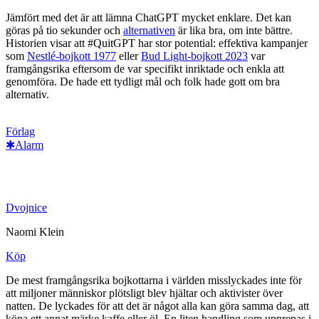
Jämfört med det är att lämna ChatGPT mycket enklare. Det kan
göras på tio sekunder och
alternativen
är lika bra, om inte bättre.
Historien visar att #QuitGPT har stor potential: effektiva kampanjer
som
Nestlé-bojkott 1977
eller
Bud Light-bojkott 2023
var
framgångsrika eftersom de var specifikt inriktade och enkla att
genomföra. De hade ett tydligt mål och folk hade gott om bra
alternativ.
Förlag
✱Alarm
Dvojnice
Naomi Klein
Köp
De mest framgångsrika bojkottarna i världen misslyckades inte för
att miljoner människor plötsligt blev hjältar och aktivister över
natten. De lyckades för att det är något alla kan göra samma dag, att
köpa ett annat märke kaffe eller öl. En liten handling som upprepas i