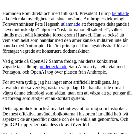
Hämnden kom direkt och med full kraft. President Trump
befallade
alla federala myndigheter att sluta använda Anthropic:s teknologi.
Försvarsminister Pete Hegseth
utlämnade
att företagets deltagande i
"leverantörskedjor" utgör en "risk för nationell säkerhet", vilket
hittills mest gällt kinesiska företag som Huawei. Han sa också att
vem som helst som handlar med den amerikanska militären inte får
handla med Anthropic. Det är i princip ett företagsdödsstraff för att
företaget vägrade att konstruera dödsmaskiner.
Vad gjorde då OpenAI? Samma fredag, när deras konkurrent
vågade ta ställning,
undertecknade
Sam Altman tyst ett avtal med
Pentagon, och OpenAI tog över platsen från Anthropic.
För att vara tydlig, jag har inget emot artificiell intelligens. Jag
använder dessa verktyg nästan varje dag. Det handlar inte om att
vägra denna teknologi som sådan, utan om att vägra att ge pengar till
ett företag som stödjer ett auktoritärt system.
Detta ögonblick är också mycket intressant för mig som historiker.
De mest effektiva användarbojkottarna i historien har alltid haft två
aspekter: de är specifikt riktade och de är enkla att genomföra. Och
QuitGPT uppfyller båda dessa krav i överflöd.