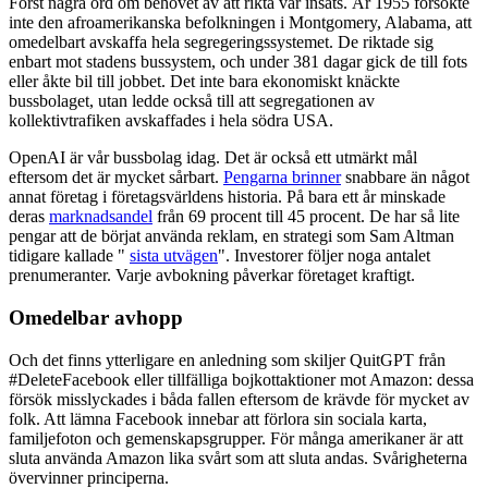
Först några ord om behovet av att rikta vår insats. År 1955 försökte
inte den afroamerikanska befolkningen i Montgomery, Alabama, att
omedelbart avskaffa hela segregeringssystemet. De riktade sig
enbart mot stadens bussystem, och under 381 dagar gick de till fots
eller åkte bil till jobbet. Det inte bara ekonomiskt knäckte
bussbolaget, utan ledde också till att segregationen av
kollektivtrafiken avskaffades i hela södra USA.
OpenAI är vår bussbolag idag. Det är också ett utmärkt mål
eftersom det är mycket sårbart.
Pengarna brinner
snabbare än något
annat företag i företagsvärldens historia. På bara ett år minskade
deras
marknadsandel
från 69 procent till 45 procent. De har så lite
pengar att de börjat använda reklam, en strategi som Sam Altman
tidigare kallade "
sista utvägen
". Investorer följer noga antalet
prenumeranter. Varje avbokning påverkar företaget kraftigt.
Omedelbar avhopp
Och det finns ytterligare en anledning som skiljer QuitGPT från
#DeleteFacebook eller tillfälliga bojkottaktioner mot Amazon: dessa
försök misslyckades i båda fallen eftersom de krävde för mycket av
folk. Att lämna Facebook innebar att förlora sin sociala karta,
familjefoton och gemenskapsgrupper. För många amerikaner är att
sluta använda Amazon lika svårt som att sluta andas. Svårigheterna
övervinner principerna.