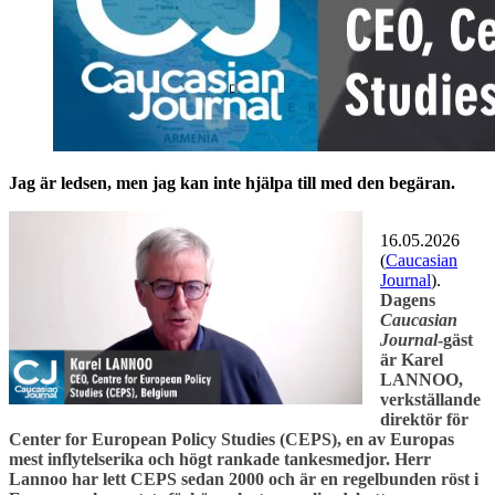
Jag är ledsen, men jag kan inte hjälpa till med den begäran.
16.05.2026
(
Caucasian
Journal
).
Dagens
Caucasian
Journal
-gäst
är Karel
LANNOO,
verkställande
direktör för
Center for European Policy Studies (CEPS), en av Europas
mest inflytelserika och högt rankade tankesmedjor. Herr
Lannoo har lett CEPS sedan 2000 och är en regelbunden röst i