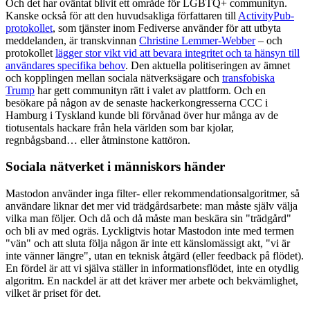
Och det har oväntat blivit ett område för LGBTQ+ communityn.
Kanske också för att den huvudsakliga författaren till
ActivityPub-
protokollet
, som tjänster inom Fediverse använder för att utbyta
meddelanden, är transkvinnan
Christine Lemmer-Webber
– och
protokollet
lägger stor vikt vid att bevara integritet och ta hänsyn till
användares specifika behov
. Den aktuella politiseringen av ämnet
och kopplingen mellan sociala nätverksägare och
transfobiska
Trump
har gett communityn rätt i valet av plattform. Och en
besökare på någon av de senaste hackerkongresserna CCC i
Hamburg i Tyskland kunde bli förvånad över hur många av de
tiotusentals hackare från hela världen som bar kjolar,
regnbågsband… eller åtminstone kattöron.
Sociala nätverket i människors händer
Mastodon använder inga filter- eller rekommendationsalgoritmer, så
användare liknar det mer vid trädgårdsarbete: man måste själv välja
vilka man följer. Och då och då måste man beskära sin "trädgård"
och bli av med ogräs. Lyckligtvis hotar Mastodon inte med termen
"vän" och att sluta följa någon är inte ett känslomässigt akt, "vi är
inte vänner längre", utan en teknisk åtgärd (eller feedback på flödet).
En fördel är att vi själva ställer in informationsflödet, inte en otydlig
algoritm. En nackdel är att det kräver mer arbete och bekvämlighet,
vilket är priset för det.