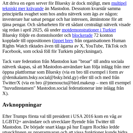
Att driva en egen server för Bluesky är dock möjligt, men
multipel
tekniskt mer krävande
än Mastodon. Dessutom kvarstår samma
principiella svaghet som hos andra nätverk som ägs av någon:
investerare har satsat pengar och har intressen, åtminstone för att
tjäna pengar. Och sårbarheten för ett sådant centralägt nätverk visade
sig redan i april 2025, då under
motdemonstrationer i Turkiet
Bluesky följde en domstolsorder och
blockerade
72 konton
kopplade till oppositionen (
öppet brev
från organisationen Human
Rights Watch riktades även till ägarna av X, YouTube, TikTok och
Facebook, som också föll för Turkiets påtryckningar).
Tack vare federation från Mastodon kan "broar" till andra sociala
nätverk skapas, så att Mastodon-användare kan följa inlägg från mer
öppna plattformar som Bluesky (via en bro till exempel i form av
@denikalarm.bsky.social@bsky.brid.gy) eller till och med från
Twitter/X (via en bro @jmenouctu@bird.makeup – men till exempel
"huvudinstansen" Mastodon.social federationerar inte inlägg från
X).
Avknoppningar
Efter Trumps första val till president i USA 2016 kom en våg av
LGBTQ+ användare och utvecklare flyende från Twitter till
Mastodon. De började snart klaga på hur Eugen Rochko ledde
utvecklingen av programvaran och att vissa funktioner kunde bidra