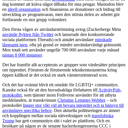
dag kommer att kräva något tillbaka för sina pengar. Mastodon blev
en
ideell organisation
och finansieras av donationer och bidrag till
utveckling av programvaran, men den största delen av arbetet gör
fortfarande en stor grupp volontärer.
Den första vågen av användarströmning avtog (Zuckerbergs Meta
använde flykten från Twitter
och lanserade den konkurrerande
sociala plattformen Threads) och antalet användare
minskade
långsamt igen
, ofta på grund av mindre användarvänligt gränssnitt.
Men totalt sett använder ungefär 700 000 användare varje månad
nästan 8 000 instanser
.
Det har framför allt accepterats av grupper som värdesätter principen
om öppenhet. Förutom de förutseende teknikentusiasterna kring
öppen källkod är det också en stark vänsterorienterad scen.
Och det har oväntat blivit ett område för LGBTQ+ communityn.
Kanske också för att den huvudsakliga författaren till
ActivityPub-
protokollet
, som tjänster inom Fediverse använder för att utbyta
meddelanden, är transkvinnan
Christine Lemmer-Webber
– och
protokollet
lägger stor vikt vid att bevara integritet och ta hänsyn till
användares specifika behov
. Den aktuella politiseringen av ämnet
och kopplingen mellan sociala nätverksägare och
transfobiska
Trump
har gett communityn rätt i valet av plattform. Och en
besökare på någon av de senaste hackerkongresserna CCC i