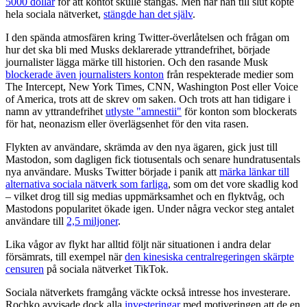
5000 dollar
för att kontot skulle stängas. Men när han till slut köpte
hela sociala nätverket,
stängde han det själv
.
I den spända atmosfären kring Twitter-överlåtelsen och frågan om
hur det ska bli med Musks deklarerade yttrandefrihet, började
journalister lägga märke till historien. Och den rasande Musk
blockerade även journalisters konton
från respekterade medier som
The Intercept, New York Times, CNN, Washington Post eller Voice
of America, trots att de skrev om saken. Och trots att han tidigare i
namn av yttrandefrihet
utlyste "amnestii"
för konton som blockerats
för hat, neonazism eller överlägsenhet för den vita rasen.
Flykten av användare, skrämda av den nya ägaren, gick just till
Mastodon, som dagligen fick tiotusentals och senare hundratusentals
nya användare. Musks Twitter började i panik att
märka länkar till
alternativa sociala nätverk som farliga
, som om det vore skadlig kod
– vilket drog till sig medias uppmärksamhet och en flyktvåg, och
Mastodons popularitet ökade igen. Under några veckor steg antalet
användare till
2,5 miljoner
.
Lika vågor av flykt har alltid följt när situationen i andra delar
försämrats, till exempel när
den kinesiska centralregeringen skärpte
censuren
på sociala nätverket TikTok.
Sociala nätverkets framgång väckte också intresse hos investerare.
Rochko avvisade dock alla
investeringar
med motiveringen att de en