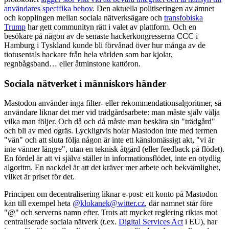
användares specifika behov
. Den aktuella politiseringen av ämnet
och kopplingen mellan sociala nätverksägare och
transfobiska
Trump
har gett communityn rätt i valet av plattform. Och en
besökare på någon av de senaste hackerkongresserna CCC i
Hamburg i Tyskland kunde bli förvånad över hur många av de
tiotusentals hackare från hela världen som bar kjolar,
regnbågsband… eller åtminstone kattöron.
Sociala nätverket i människors händer
Mastodon använder inga filter- eller rekommendationsalgoritmer, så
användare liknar det mer vid trädgårdsarbete: man måste själv välja
vilka man följer. Och då och då måste man beskära sin "trädgård"
och bli av med ogräs. Lyckligtvis hotar Mastodon inte med termen
"vän" och att sluta följa någon är inte ett känslomässigt akt, "vi är
inte vänner längre", utan en teknisk åtgärd (eller feedback på flödet).
En fördel är att vi själva ställer in informationsflödet, inte en otydlig
algoritm. En nackdel är att det kräver mer arbete och bekvämlighet,
vilket är priset för det.
Principen om decentralisering liknar e-post: ett konto på Mastodon
kan till exempel heta
@klokanek@witter.cz
, där namnet står före
"@" och serverns namn efter. Trots att mycket reglering riktas mot
centraliserade sociala nätverk (t.ex.
Digital Services Act
i EU), har