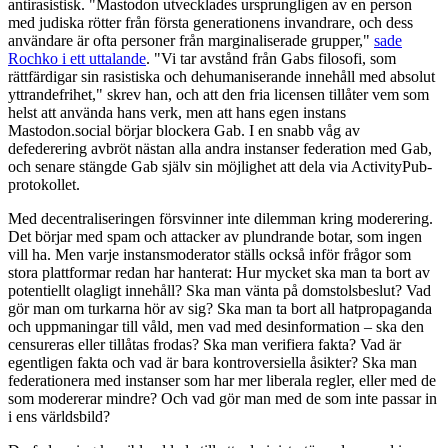
antirasistisk. "Mastodon utvecklades ursprungligen av en person
med judiska rötter från första generationens invandrare, och dess
användare är ofta personer från marginaliserade grupper,"
sade
Rochko i ett uttalande
. "Vi tar avstånd från Gabs filosofi, som
rättfärdigar sin rasistiska och dehumaniserande innehåll med absolut
yttrandefrihet," skrev han, och att den fria licensen tillåter vem som
helst att använda hans verk, men att hans egen instans
Mastodon.social börjar blockera Gab. I en snabb våg av
defederering avbröt nästan alla andra instanser federation med Gab,
och senare stängde Gab själv sin möjlighet att dela via ActivityPub-
protokollet.
Med decentraliseringen försvinner inte dilemman kring moderering.
Det börjar med spam och attacker av plundrande botar, som ingen
vill ha. Men varje instansmoderator ställs också inför frågor som
stora plattformar redan har hanterat: Hur mycket ska man ta bort av
potentiellt olagligt innehåll? Ska man vänta på domstolsbeslut? Vad
gör man om turkarna hör av sig? Ska man ta bort all hatpropaganda
och uppmaningar till våld, men vad med desinformation – ska den
censureras eller tillåtas frodas? Ska man verifiera fakta? Vad är
egentligen fakta och vad är bara kontroversiella åsikter? Ska man
federationera med instanser som har mer liberala regler, eller med de
som modererar mindre? Och vad gör man med de som inte passar in
i ens världsbild?