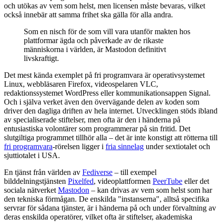
och utökas av vem som helst, men licensen måste bevaras, vilket
också innebär att samma frihet ska gälla för alla andra.
Som en nisch för de som vill vara utanför makten hos
plattformar ägda och påverkade av de rikaste
människorna i världen, är Mastodon definitivt
livskraftigt.
Det mest kända exemplet på fri programvara är operativsystemet
Linux, webbläsaren Firefox, videospelaren VLC,
redaktionssystemet WordPress eller kommunikationsappen Signal.
Och i själva verket även den övervägande delen av koden som
driver den dagliga driften av hela internet. Utvecklingen stöds ibland
av specialiserade stiftelser, men ofta är den i händerna på
entusiastiska volontärer som programmerar på sin fritid. Det
slutgiltiga programmet tillhör alla – det är inte konstigt att rötterna till
fri programvara
-rörelsen ligger i
fria sinnelag
under sextiotalet och
sjuttiotalet i USA.
En tjänst från världen av
Fediverse
– till exempel
bilddelningstjänsten
Pixelfed
, videoplattformen
PeerTube
eller det
sociala nätverket
Mastodon
– kan drivas av vem som helst som har
den tekniska förmågan. De enskilda "instanserna", alltså specifika
servrar för sådana tjänster, är i händerna på och under förvaltning av
deras enskilda operatörer, vilket ofta är stiftelser, akademiska