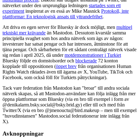
nätverket under den ursprungliga ledningen
startades som ett
experiment
inspirerat av en essä av Mike Masnick
Protokoll, inte
plattformar: En teknologisk ansats till yttrandefrihet
.
Att driva en egen server för Bluesky är dock möjligt, men
multipel
tekniskt mer krävande
än Mastodon. Dessutom kvarstår samma
principiella svaghet som hos andra nätverk som ägs av någon:
investerare har satsat pengar och har intressen, åtminstone för att
tjäna pengar. Och sårbarheten för ett sådant centralägt nätverk visade
sig redan i april 2025, då under
motdemonstrationer i Turkiet
Bluesky följde en domstolsorder och
blockerade
72 konton
kopplade till oppositionen (
öppet brev
från organisationen Human
Rights Watch riktades även till ägarna av X, YouTube, TikTok och
Facebook, som också föll för Turkiets påtryckningar).
Tack vare federation från Mastodon kan "broar" till andra sociala
nätverk skapas, så att Mastodon-användare kan följa inlägg från mer
öppna plattformar som Bluesky (via en bro till exempel i form av
@denikalarm.bsky.social@bsky.brid.gy) eller till och med från
Twitter/X (via en bro @jmenouctu@bird.makeup – men till exempel
"huvudinstansen" Mastodon.social federationerar inte inlägg från
X).
Avknoppningar