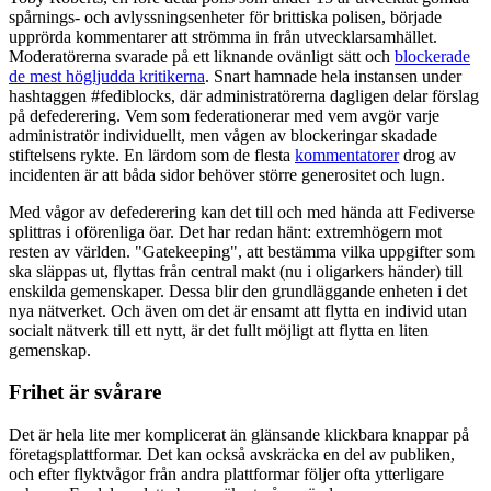
spårnings- och avlyssningsenheter för brittiska polisen, började
upprörda kommentarer att strömma in från utvecklarsamhället.
Moderatörerna svarade på ett liknande ovänligt sätt och
blockerade
de mest högljudda kritikerna
. Snart hamnade hela instansen under
hashtaggen #fediblocks, där administratörerna dagligen delar förslag
på defederering. Vem som federationerar med vem avgör varje
administratör individuellt, men vågen av blockeringar skadade
stiftelsens rykte. En lärdom som de flesta
kommentatorer
drog av
incidenten är att båda sidor behöver större generositet och lugn.
Med vågor av defederering kan det till och med hända att Fediverse
splittras i oförenliga öar. Det har redan hänt: extremhögern mot
resten av världen. "Gatekeeping", att bestämma vilka uppgifter som
ska släppas ut, flyttas från central makt (nu i oligarkers händer) till
enskilda gemenskaper. Dessa blir den grundläggande enheten i det
nya nätverket. Och även om det är ensamt att flytta en individ utan
socialt nätverk till ett nytt, är det fullt möjligt att flytta en liten
gemenskap.
Frihet är svårare
Det är hela lite mer komplicerat än glänsande klickbara knappar på
företagsplattformar. Det kan också avskräcka en del av publiken,
och efter flyktvågor från andra plattformar följer ofta ytterligare