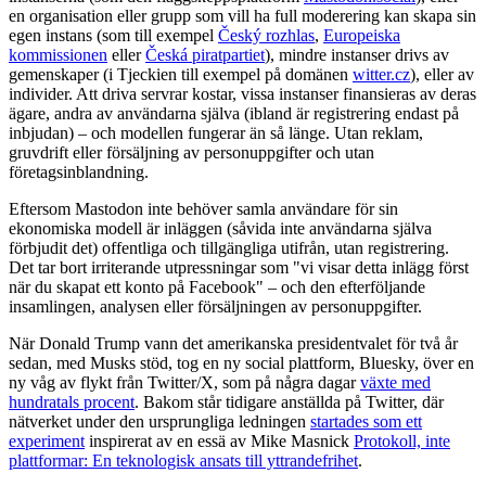
en organisation eller grupp som vill ha full moderering kan skapa sin
egen instans (som till exempel
Český rozhlas
,
Europeiska
kommissionen
eller
Česká piratpartiet
), mindre instanser drivs av
gemenskaper (i Tjeckien till exempel på domänen
witter.cz
), eller av
individer. Att driva servrar kostar, vissa instanser finansieras av deras
ägare, andra av användarna själva (ibland är registrering endast på
inbjudan) – och modellen fungerar än så länge. Utan reklam,
gruvdrift eller försäljning av personuppgifter och utan
företagsinblandning.
Eftersom Mastodon inte behöver samla användare för sin
ekonomiska modell är inläggen (såvida inte användarna själva
förbjudit det) offentliga och tillgängliga utifrån, utan registrering.
Det tar bort irriterande utpressningar som "vi visar detta inlägg först
när du skapat ett konto på Facebook" – och den efterföljande
insamlingen, analysen eller försäljningen av personuppgifter.
När Donald Trump vann det amerikanska presidentvalet för två år
sedan, med Musks stöd, tog en ny social plattform, Bluesky, över en
ny våg av flykt från Twitter/X, som på några dagar
växte med
hundratals procent
. Bakom står tidigare anställda på Twitter, där
nätverket under den ursprungliga ledningen
startades som ett
experiment
inspirerat av en essä av Mike Masnick
Protokoll, inte
plattformar: En teknologisk ansats till yttrandefrihet
.