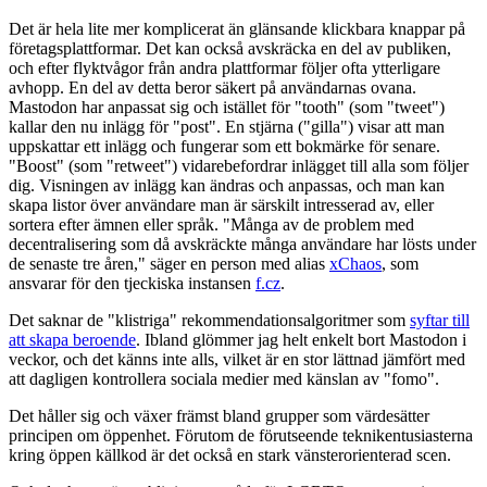
Det är hela lite mer komplicerat än glänsande klickbara knappar på
företagsplattformar. Det kan också avskräcka en del av publiken,
och efter flyktvågor från andra plattformar följer ofta ytterligare
avhopp. En del av detta beror säkert på användarnas ovana.
Mastodon har anpassat sig och istället för "tooth" (som "tweet")
kallar den nu inlägg för "post". En stjärna ("gilla") visar att man
uppskattar ett inlägg och fungerar som ett bokmärke för senare.
"Boost" (som "retweet") vidarebefordrar inlägget till alla som följer
dig. Visningen av inlägg kan ändras och anpassas, och man kan
skapa listor över användare man är särskilt intresserad av, eller
sortera efter ämnen eller språk. "Många av de problem med
decentralisering som då avskräckte många användare har lösts under
de senaste tre åren," säger en person med alias
xChaos
, som
ansvarar för den tjeckiska instansen
f.cz
.
Det saknar de "klistriga" rekommendationsalgoritmer som
syftar till
att skapa beroende
. Ibland glömmer jag helt enkelt bort Mastodon i
veckor, och det känns inte alls, vilket är en stor lättnad jämfört med
att dagligen kontrollera sociala medier med känslan av "fomo".
Det håller sig och växer främst bland grupper som värdesätter
principen om öppenhet. Förutom de förutseende teknikentusiasterna
kring öppen källkod är det också en stark vänsterorienterad scen.