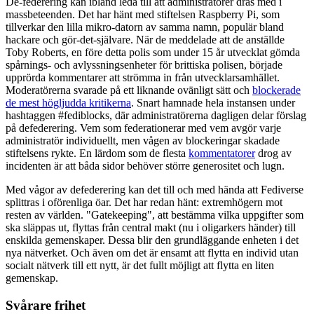
De-federering kan ibland leda till att administratörer dras med i
massbeteenden. Det har hänt med stiftelsen Raspberry Pi, som
tillverkar den lilla mikro-datorn av samma namn, populär bland
hackare och gör-det-självare. När de meddelade att de anställde
Toby Roberts, en före detta polis som under 15 år utvecklat gömda
spårnings- och avlyssningsenheter för brittiska polisen, började
upprörda kommentarer att strömma in från utvecklarsamhället.
Moderatörerna svarade på ett liknande ovänligt sätt och
blockerade
de mest högljudda kritikerna
. Snart hamnade hela instansen under
hashtaggen #fediblocks, där administratörerna dagligen delar förslag
på defederering. Vem som federationerar med vem avgör varje
administratör individuellt, men vågen av blockeringar skadade
stiftelsens rykte. En lärdom som de flesta
kommentatorer
drog av
incidenten är att båda sidor behöver större generositet och lugn.
Med vågor av defederering kan det till och med hända att Fediverse
splittras i oförenliga öar. Det har redan hänt: extremhögern mot
resten av världen. "Gatekeeping", att bestämma vilka uppgifter som
ska släppas ut, flyttas från central makt (nu i oligarkers händer) till
enskilda gemenskaper. Dessa blir den grundläggande enheten i det
nya nätverket. Och även om det är ensamt att flytta en individ utan
socialt nätverk till ett nytt, är det fullt möjligt att flytta en liten
gemenskap.
Svårare frihet