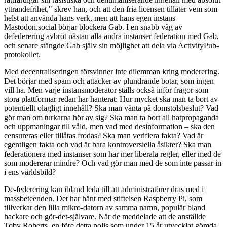
yttrandefrihet," skrev han, och att den fria licensen tillåter vem som
helst att använda hans verk, men att hans egen instans
Mastodon.social börjar blockera Gab. I en snabb våg av
defederering avbröt nästan alla andra instanser federation med Gab,
och senare stängde Gab själv sin möjlighet att dela via ActivityPub-
protokollet.
Med decentraliseringen försvinner inte dilemman kring moderering.
Det börjar med spam och attacker av plundrande botar, som ingen
vill ha. Men varje instansmoderator ställs också inför frågor som
stora plattformar redan har hanterat: Hur mycket ska man ta bort av
potentiellt olagligt innehåll? Ska man vänta på domstolsbeslut? Vad
gör man om turkarna hör av sig? Ska man ta bort all hatpropaganda
och uppmaningar till våld, men vad med desinformation – ska den
censureras eller tillåtas frodas? Ska man verifiera fakta? Vad är
egentligen fakta och vad är bara kontroversiella åsikter? Ska man
federationera med instanser som har mer liberala regler, eller med de
som modererar mindre? Och vad gör man med de som inte passar in
i ens världsbild?
De-federering kan ibland leda till att administratörer dras med i
massbeteenden. Det har hänt med stiftelsen Raspberry Pi, som
tillverkar den lilla mikro-datorn av samma namn, populär bland
hackare och gör-det-självare. När de meddelade att de anställde
Toby Roberts, en före detta polis som under 15 år utvecklat gömda