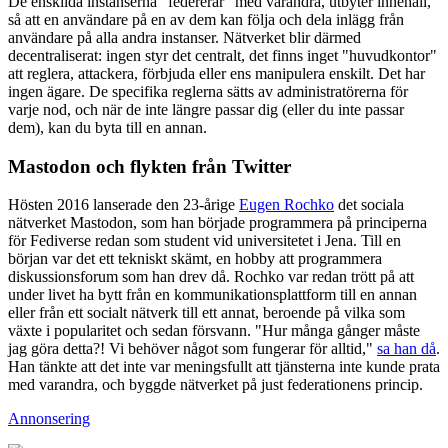
De enskilda instanserna "federerar" med varandra, utbyter innehåll,
så att en användare på en av dem kan följa och dela inlägg från
användare på alla andra instanser. Nätverket blir därmed
decentraliserat: ingen styr det centralt, det finns inget "huvudkontor"
att reglera, attackera, förbjuda eller ens manipulera enskilt. Det har
ingen ägare. De specifika reglerna sätts av administratörerna för
varje nod, och när de inte längre passar dig (eller du inte passar
dem), kan du byta till en annan.
Mastodon och flykten från Twitter
Hösten 2016 lanserade den 23-årige
Eugen Rochko
det sociala
nätverket Mastodon, som han började programmera på principerna
för Fediverse redan som student vid universitetet i Jena. Till en
början var det ett tekniskt skämt, en hobby att programmera
diskussionsforum som han drev då. Rochko var redan trött på att
under livet ha bytt från en kommunikationsplattform till en annan
eller från ett socialt nätverk till ett annat, beroende på vilka som
växte i popularitet och sedan försvann. "Hur många gånger måste
jag göra detta?! Vi behöver något som fungerar för alltid,"
sa han då
.
Han tänkte att det inte var meningsfullt att tjänsterna inte kunde prata
med varandra, och byggde nätverket på just federationens princip.
Annonsering