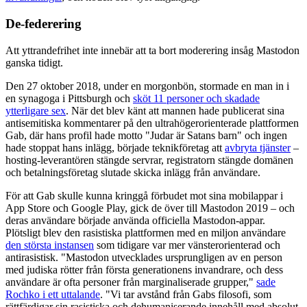
De-federering
Att yttrandefrihet inte innebär att ta bort moderering insåg Mastodon
ganska tidigt.
Den 27 oktober 2018, under en morgonbön, stormade en man in i
en synagoga i Pittsburgh och
sköt 11 personer och skadade
ytterligare sex
. När det blev känt att mannen hade publicerat sina
antisemitiska kommentarer på den ultrahögerorienterade plattformen
Gab, där hans profil hade motto "Judar är Satans barn" och ingen
hade stoppat hans inlägg, började teknikföretag att
avbryta tjänster
–
hosting-leverantören stängde servrar, registratorn stängde domänen
och betalningsföretag slutade skicka inlägg från användare.
För att Gab skulle kunna kringgå förbudet mot sina mobilappar i
App Store och Google Play, gick de över till Mastodon 2019 – och
deras användare började använda officiella Mastodon-appar.
Plötsligt blev den rasistiska plattformen med en miljon användare
den största instansen
som tidigare var mer vänsterorienterad och
antirasistisk. "Mastodon utvecklades ursprungligen av en person
med judiska rötter från första generationens invandrare, och dess
användare är ofta personer från marginaliserade grupper,"
sade
Rochko i ett uttalande
. "Vi tar avstånd från Gabs filosofi, som
rättfärdigar sin rasistiska och dehumaniserande innehåll med absolut