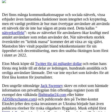
Det finns många kommunikationsappar och sociala nätverk, vissa
erbjuder även fantastiska funktioner inom integritet och kryptering,
men ett vanligt problem är hur man övertygar användare att använda
ett nätverk där de inte har någon att prata med. Detta kallas "
nätverkseffekt
": nytta av nätverket för användaren ökar kraftigt med
antalet användare som redan använder det. När nätverkets storlek
överskrider en "kritisk massa" kommer det att växa av sig självt.
Mastodon blev viralt populärt bland teknikentusiaster för sin
öppenhet och decentralisering, men den snabba ökningen kom först
i slutet av 2022.
Elon Musk köpte då
Twitter för 44 miljarder dollar
och redan hans
första steg ledde till att delar av ledningen, hundratals anställda och
oroliga användare lämnade. Det var inte mycket som krävdes för att
först låsa konton för journalister.
Den ungefär nittonårige
Jack Sweeney
skrev en robot som hämtade
information om privatflygplan från offentliga register (som till
exempel den välkända
flightradar24.com
eller bättre
ADSBexchange.com
) och publicerade den på Twitter-kontot
ElonJet (efter den ryska invasionen av Ukraina började han även
publicera rörelser för ryska oligarkers flygplan). Musk erbjöd först