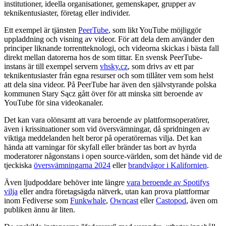
institutioner, ideella organisationer, gemenskaper, grupper av
teknikentusiaster, företag eller individer.
Ett exempel är tjänsten
PeerTube
, som likt YouTube möjliggör
uppladdning och visning av videor. För att dela dem använder den
principer liknande torrentteknologi, och videorna skickas i bästa fall
direkt mellan datorerna hos de som tittar. En svensk PeerTube-
instans är till exempel servern
vhsky.cz
, som drivs av ett par
teknikentusiaster från egna resurser och som tillåter vem som helst
att dela sina videor. På PeerTube har även den självstyrande polska
kommunen Stary Sącz gått över för att minska sitt beroende av
YouTube för sina videokanaler.
Det kan vara olönsamt att vara beroende av plattformsoperatörer,
även i krissituationer som vid översvämningar, då spridningen av
viktiga meddelanden helt beror på operatörernas vilja. Det kan
hända att varningar för skyfall eller bränder tas bort av hyrda
moderatorer någonstans i open source-världen, som det hände vid de
tjeckiska
översvämningarna 2024
eller
brandvågor i Kalifornien
.
Även ljudpoddare behöver inte längre
vara beroende av Spotifys
vilja
eller andra företagsägda nätverk, utan kan prova plattformar
inom Fediverse som
Funkwhale
,
Owncast
eller
Castopod
, även om
publiken ännu är liten.