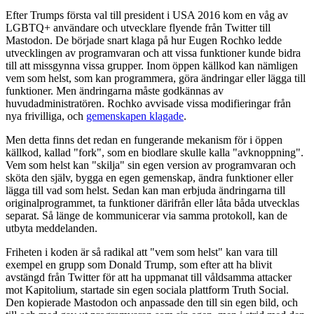
Efter Trumps första val till president i USA 2016 kom en våg av
LGBTQ+ användare och utvecklare flyende från Twitter till
Mastodon. De började snart klaga på hur Eugen Rochko ledde
utvecklingen av programvaran och att vissa funktioner kunde bidra
till att missgynna vissa grupper. Inom öppen källkod kan nämligen
vem som helst, som kan programmera, göra ändringar eller lägga till
funktioner. Men ändringarna måste godkännas av
huvudadministratören. Rochko avvisade vissa modifieringar från
nya frivilliga, och
gemenskapen klagade
.
Men detta finns det redan en fungerande mekanism för i öppen
källkod, kallad "fork", som en biodlare skulle kalla "avknoppning".
Vem som helst kan "skilja" sin egen version av programvaran och
sköta den själv, bygga en egen gemenskap, ändra funktioner eller
lägga till vad som helst. Sedan kan man erbjuda ändringarna till
originalprogrammet, ta funktioner därifrån eller låta båda utvecklas
separat. Så länge de kommunicerar via samma protokoll, kan de
utbyta meddelanden.
Friheten i koden är så radikal att "vem som helst" kan vara till
exempel en grupp som Donald Trump, som efter att ha blivit
avstängd från Twitter för att ha uppmanat till våldsamma attacker
mot Kapitolium, startade sin egen sociala plattform Truth Social.
Den kopierade Mastodon och anpassade den till sin egen bild, och