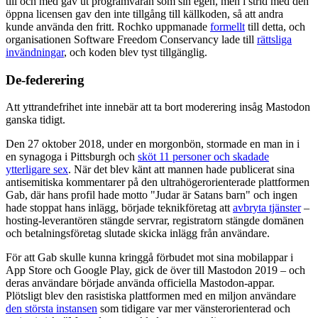
till och med gav ut programvaran som sin egen, men i strid med den
öppna licensen gav den inte tillgång till källkoden, så att andra
kunde använda den fritt. Rochko uppmanade
formellt
till detta, och
organisationen Software Freedom Conservancy lade till
rättsliga
invändningar
, och koden blev tyst tillgänglig.
De-federering
Att yttrandefrihet inte innebär att ta bort moderering insåg Mastodon
ganska tidigt.
Den 27 oktober 2018, under en morgonbön, stormade en man in i
en synagoga i Pittsburgh och
sköt 11 personer och skadade
ytterligare sex
. När det blev känt att mannen hade publicerat sina
antisemitiska kommentarer på den ultrahögerorienterade plattformen
Gab, där hans profil hade motto "Judar är Satans barn" och ingen
hade stoppat hans inlägg, började teknikföretag att
avbryta tjänster
–
hosting-leverantören stängde servrar, registratorn stängde domänen
och betalningsföretag slutade skicka inlägg från användare.
För att Gab skulle kunna kringgå förbudet mot sina mobilappar i
App Store och Google Play, gick de över till Mastodon 2019 – och
deras användare började använda officiella Mastodon-appar.
Plötsligt blev den rasistiska plattformen med en miljon användare
den största instansen
som tidigare var mer vänsterorienterad och