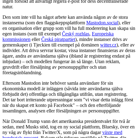
ingen försökt att allvarligt reglera e-post för dess decentraliserade
natur.
Den som inte vill ha något arbete kan använda någon av de stora
instanserna (som den flaggskeppsplattform
Mastodon.social
), eller
en organisation eller grupp som vill ha full moderering kan skapa sin
egen instans (som till exempel
Český rozhlas
,
Europeiska
kommissionen
eller
Česká piratpartiet
), mindre instanser drivs av
gemenskaper (i Tjeckien till exempel på domänen
witter.cz
), eller av
individer. Att driva servrar kostar, vissa instanser finansieras av deras
ägare, andra av användarna själva (ibland är registrering endast på
inbjudan) – och modellen fungerar än så länge. Utan reklam,
gruvdrift eller försäljning av personuppgifter och utan
företagsinblandning.
Eftersom Mastodon inte behöver samla användare för sin
ekonomiska modell är inläggen (såvida inte användarna själva
förbjudit det) offentliga och tillgängliga utifrån, utan registrering.
Det tar bort irriterande utpressningar som "vi visar detta inlägg först
när du skapat ett konto på Facebook" – och den efterföljande
insamlingen, analysen eller försäljningen av personuppgifter.
När Donald Trump vann det amerikanska presidentvalet för två år
sedan, med Musks stöd, tog en ny social plattform, Bluesky, över en
ny våg av flykt från Twitter/X, som på några dagar
växte med
hundratals procent
. Bakom står tidigare anställda på Twitter, där