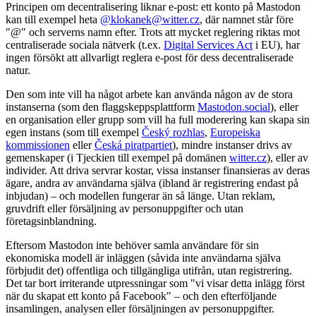
Principen om decentralisering liknar e-post: ett konto på Mastodon
kan till exempel heta
@klokanek@witter.cz
, där namnet står före
"@" och serverns namn efter. Trots att mycket reglering riktas mot
centraliserade sociala nätverk (t.ex.
Digital Services Act
i EU), har
ingen försökt att allvarligt reglera e-post för dess decentraliserade
natur.
Den som inte vill ha något arbete kan använda någon av de stora
instanserna (som den flaggskeppsplattform
Mastodon.social
), eller
en organisation eller grupp som vill ha full moderering kan skapa sin
egen instans (som till exempel
Český rozhlas
,
Europeiska
kommissionen
eller
Česká piratpartiet
), mindre instanser drivs av
gemenskaper (i Tjeckien till exempel på domänen
witter.cz
), eller av
individer. Att driva servrar kostar, vissa instanser finansieras av deras
ägare, andra av användarna själva (ibland är registrering endast på
inbjudan) – och modellen fungerar än så länge. Utan reklam,
gruvdrift eller försäljning av personuppgifter och utan
företagsinblandning.
Eftersom Mastodon inte behöver samla användare för sin
ekonomiska modell är inläggen (såvida inte användarna själva
förbjudit det) offentliga och tillgängliga utifrån, utan registrering.
Det tar bort irriterande utpressningar som "vi visar detta inlägg först
när du skapat ett konto på Facebook" – och den efterföljande
insamlingen, analysen eller försäljningen av personuppgifter.