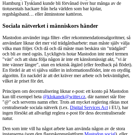
Hamburg i Tyskland kunde bli förvånad över hur många av de
tiotusentals hackare från hela världen som bar kjolar,
regnbågsband… eller åtminstone kattöron.
Sociala nätverket i människors händer
Mastodon använder inga filter- eller rekommendationsalgoritmer, så
användare liknar det mer vid trädgårdsarbete: man måste själv välja
vilka man följer. Och då och då måste man beskära sin "trädgård"
och bli av med ogräs. Lyckligtvis hotar Mastodon inte med termen
"vän" och att sluta följa någon är inte ett känslomässigt akt, "vi är
inte vänner längre", utan en teknisk åtgärd (eller feedback på flödet).
En fördel är att vi själva ställer in informationsflödet, inte en otydlig
algoritm. En nackdel är att det kräver mer arbete och bekvämlighet,
vilket är priset för det.
Principen om decentralisering liknar e-post: ett konto på Mastodon
kan till exempel heta
@klokanek@witter.cz
, där namnet står före
"@" och serverns namn efter. Trots att mycket reglering riktas mot
centraliserade sociala nätverk (t.ex.
Digital Services Act
i EU), har
ingen försökt att allvarligt reglera e-post för dess decentraliserade
natur.
Den som inte vill ha något arbete kan använda någon av de stora
instanserna (som den flaggskeppsplattform
Mastodon.social
), eller