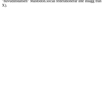
"huvudinstansen" Mastodon.social federationerar inte inlägg från
X).