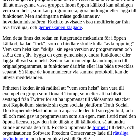
till att missgynna vissa grupper. Inom öppen källkod kan nämligen
vem som helst, som kan programmera, göra ändringar eller lägga till
funktioner. Men ändringarna måste godkännas av
huvudadministratören. Rochko avvisade vissa modifieringar från
nya frivilliga, och
gemenskapen klagade
.
Men detta finns det redan en fungerande mekanism för i öppen
källkod, kallad "fork", som en biodlare skulle kalla "avknoppning".
Vem som helst kan "skilja" sin egen version av programvaran och
sköta den själv, bygga en egen gemenskap, ändra funktioner eller
lägga till vad som helst. Sedan kan man erbjuda ändringarna till
originalprogrammet, ta funktioner därifrån eller låta båda utvecklas
separat. Så länge de kommunicerar via samma protokoll, kan de
utbyta meddelanden.
Friheten i koden är så radikal att "vem som helst" kan vara till
exempel en grupp som Donald Trump, som efter att ha blivit
avstängd från Twitter för att ha uppmanat till våldsamma attacker
mot Kapitolium, startade sin egen sociala plattform Truth Social.
Den kopierade Mastodon och anpassade den till sin egen bild, och
till och med gav ut programvaran som sin egen, men i strid med den
öppna licensen gav den inte tillgång till källkoden, så att andra
kunde använda den fritt. Rochko uppmanade
formellt
till detta, och
organisationen Software Freedom Conservancy lade till
rättsliga
invändningar
, och koden blev tyst tillgänglig.