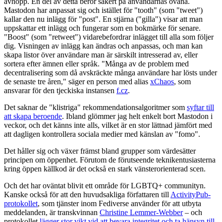
avhopp. En del av detta beror säkert på användarnas ovana.
Mastodon har anpassat sig och istället för "tooth" (som "tweet")
kallar den nu inlägg för "post". En stjärna ("gilla") visar att man
uppskattar ett inlägg och fungerar som en bokmärke för senare.
"Boost" (som "retweet") vidarebefordrar inlägget till alla som följer
dig. Visningen av inlägg kan ändras och anpassas, och man kan
skapa listor över användare man är särskilt intresserad av, eller
sortera efter ämnen eller språk. "Många av de problem med
decentralisering som då avskräckte många användare har lösts under
de senaste tre åren," säger en person med alias
xChaos
, som
ansvarar för den tjeckiska instansen
f.cz
.
Det saknar de "klistriga" rekommendationsalgoritmer som
syftar till
att skapa beroende
. Ibland glömmer jag helt enkelt bort Mastodon i
veckor, och det känns inte alls, vilket är en stor lättnad jämfört med
att dagligen kontrollera sociala medier med känslan av "fomo".
Det håller sig och växer främst bland grupper som värdesätter
principen om öppenhet. Förutom de förutseende teknikentusiasterna
kring öppen källkod är det också en stark vänsterorienterad scen.
Och det har oväntat blivit ett område för LGBTQ+ communityn.
Kanske också för att den huvudsakliga författaren till
ActivityPub-
protokollet
, som tjänster inom Fediverse använder för att utbyta
meddelanden, är transkvinnan
Christine Lemmer-Webber
– och
protokollet
lägger stor vikt vid att bevara integritet och ta hänsyn till