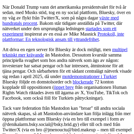
När Donald Trump vann det amerikanska presidentvalet för två år
sedan, med Musks stöd, tog en ny social plattform, Bluesky, över en
ny våg av flykt från Twitter/X, som på några dagar
växte med
hundratals procent
. Bakom står tidigare anställda på Twitter, där
nätverket under den ursprungliga ledningen
startades som ett
experiment
inspirerat av en essä av Mike Masnick
Protokoll, inte
plattformar: En teknologisk ansats till yttrandefrihet
.
Att driva en egen server för Bluesky är dock möjligt, men
multipel
tekniskt mer krävande
än Mastodon. Dessutom kvarstår samma
principiella svaghet som hos andra nätverk som ägs av någon:
investerare har satsat pengar och har intressen, åtminstone för att
tjäna pengar. Och sårbarheten för ett sådant centralägt nätverk visade
sig redan i april 2025, då under
motdemonstrationer i Turkiet
Bluesky följde en domstolsorder och
blockerade
72 konton
kopplade till oppositionen (
öppet brev
från organisationen Human
Rights Watch riktades även till ägarna av X, YouTube, TikTok och
Facebook, som också föll för Turkiets påtryckningar).
Tack vare federation från Mastodon kan "broar" till andra sociala
nätverk skapas, så att Mastodon-användare kan följa inlägg från mer
öppna plattformar som Bluesky (via en bro till exempel i form av
@denikalarm.bsky.social@bsky.brid.gy) eller till och med från
Twitter/X (via en bro @jmenouctu@bird.makeup – men till exempel