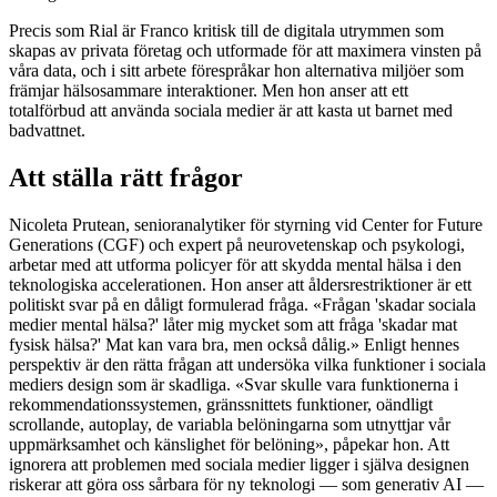
Precis som Rial är Franco kritisk till de digitala utrymmen som
skapas av privata företag och utformade för att maximera vinsten på
våra data, och i sitt arbete förespråkar hon alternativa miljöer som
främjar hälsosammare interaktioner. Men hon anser att ett
totalförbud att använda sociala medier är att kasta ut barnet med
badvattnet.
Att ställa rätt frågor
Nicoleta Prutean, senioranalytiker för styrning vid Center for Future
Generations (CGF) och expert på neurovetenskap och psykologi,
arbetar med att utforma policyer för att skydda mental hälsa i den
teknologiska accelerationen. Hon anser att åldersrestriktioner är ett
politiskt svar på en dåligt formulerad fråga. «Frågan 'skadar sociala
medier mental hälsa?' låter mig mycket som att fråga 'skadar mat
fysisk hälsa?' Mat kan vara bra, men också dålig.» Enligt hennes
perspektiv är den rätta frågan att undersöka vilka funktioner i sociala
mediers design som är skadliga. «Svar skulle vara funktionerna i
rekommendationssystemen, gränssnittets funktioner, oändligt
scrollande, autoplay, de variabla belöningarna som utnyttjar vår
uppmärksamhet och känslighet för belöning», påpekar hon. Att
ignorera att problemen med sociala medier ligger i själva designen
riskerar att göra oss sårbara för ny teknologi — som generativ AI —