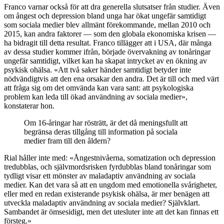
Franco varnar också för att dra generella slutsatser från studier. Även
om ångest och depression bland unga har ökat ungefär samtidigt
som sociala medier blev allmänt förekommande, mellan 2010 och
2015, kan andra faktorer — som den globala ekonomiska krisen —
ha bidragit till detta resultat. Franco tillägger att i USA, där många
av dessa studier kommer ifrån, började övervakning av tonåringar
ungefär samtidigt, vilket kan ha skapat intrycket av en ökning av
psykisk ohälsa. «Att två saker händer samtidigt betyder inte
nödvändigtvis att den ena orsakar den andra. Det är till och med värt
att fråga sig om det omvända kan vara sant: att psykologiska
problem kan leda till ökad användning av sociala medier»,
konstaterar hon.
Om 16-åringar har rösträtt, är det då meningsfullt att
begränsa deras tillgång till information på sociala
medier fram till den åldern?
Rial håller inte med: «Ångestnivåerna, somatization och depression
tredubblas, och självmordsrisken fyrdubblas bland tonåringar som
tydligt visar ett mönster av maladaptiv användning av sociala
medier. Kan det vara så att en ungdom med emotionella svårigheter,
eller med en redan existerande psykisk ohälsa, är mer benägen att
utveckla maladaptiv användning av sociala medier? Självklart.
Sambandet är ömsesidigt, men det utesluter inte att det kan finnas ett
försteg.»