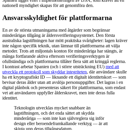
Spanien ligger efter i implementeringen av DSA, som kräver att en
nationell myndighet skapas för att genomföra den.
Ansvarsskyldighet för plattformarna
En av de största utmaningarna med åtgärder som begränsar
minderårigas tillgång är åldersverifieringssystemet. Den första
australiska lagstiftningen har mött praktiska svårigheter: lagen kräver
inte någon specifik teknik, utan lämnar till plattformarna att välja
metoder. Trots att miljontals konton för minderåriga har stängts, är
många fortfarande aktiva eftersom verifieringsverktygen är
ofullständiga och plattformarna tillåter flera sätt att kringgå reglerna.
I kontrast arbetar Spanien (och i större utsträckning EU)
med att
utveckla ett protokoll som skyddar integriteten
, där användare skulle
ha ett kryptografiskt ID — liknande ett digitalt identitetskort — som
bevisar deras ålder utan att avslöja personuppgifter. Det lagras i en
digital plånbok och presenteras säkert för plattformarna, som endast
vet att användaren uppfyller ålderskravet, men inte deras fulla
identitet.
Teknologin utvecklas mycket snabbare än
lagstiftningen, och det enda sättet att skydda
minderåriga — som inte kan självreglera sig inför
design eller beroendeframkallande verktyg — är att
skjuta upp deras tillgångsdatum.