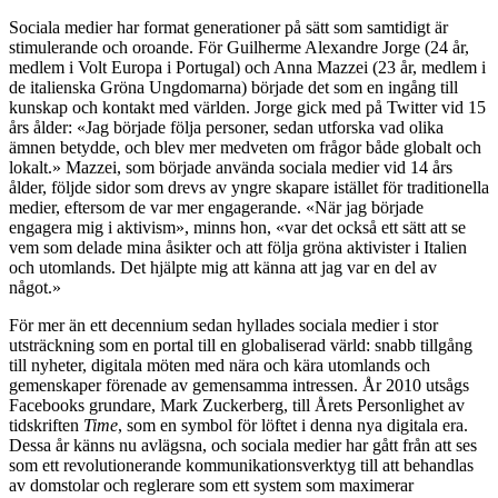
Sociala medier har format generationer på sätt som samtidigt är
stimulerande och oroande. För Guilherme Alexandre Jorge (24 år,
medlem i Volt Europa i Portugal) och Anna Mazzei (23 år, medlem i
de italienska Gröna Ungdomarna) började det som en ingång till
kunskap och kontakt med världen. Jorge gick med på Twitter vid 15
års ålder: «Jag började följa personer, sedan utforska vad olika
ämnen betydde, och blev mer medveten om frågor både globalt och
lokalt.» Mazzei, som började använda sociala medier vid 14 års
ålder, följde sidor som drevs av yngre skapare istället för traditionella
medier, eftersom de var mer engagerande. «När jag började
engagera mig i aktivism», minns hon, «var det också ett sätt att se
vem som delade mina åsikter och att följa gröna aktivister i Italien
och utomlands. Det hjälpte mig att känna att jag var en del av
något.»
För mer än ett decennium sedan hyllades sociala medier i stor
utsträckning som en portal till en globaliserad värld: snabb tillgång
till nyheter, digitala möten med nära och kära utomlands och
gemenskaper förenade av gemensamma intressen. År 2010 utsågs
Facebooks grundare, Mark Zuckerberg, till Årets Personlighet av
tidskriften
Time
, som en symbol för löftet i denna nya digitala era.
Dessa år känns nu avlägsna, och sociala medier har gått från att ses
som ett revolutionerande kommunikationsverktyg till att behandlas
av domstolar och reglerare som ett system som maximerar