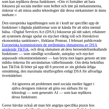
som kan replikera dessa funktioner. «Om vi fortsätter att bara
fokusera på sociala medier som helhet och inte på mekanismerna,
riskerar vi att missa andra teknologier där dessa mekanismer är ännu
starkare.»
Den europeiska lagstiftningen som är i kraft tar specifikt upp de
funktioner i digitala plattformar som är kända för att störa mental
hälsa. «Digital Services Act (DSA) fokuserar på rätt saker, erkänner
att systemets design spelar en mycket viktig roll och föreskriver
ekonomiska sanktioner», förklarar Prutean. I februari publicerade
Europeiska kommissionen de preliminära slutsatserna av DSA
angående TikTok
, och drog slutsatsen att dess beroendeframkallande
funktioner — som oändligt scrollande, autoplay och mycket
anpassade rekommendationer — kan bryta mot lagen genom att inte
mildra riskerna för användarnas välbefinnande. Om detta bekräftas
kan TikTok få böter på upp till 6 procent av sin globala årliga
omsättning, den maximala straffavgiften enligt DSA för allvarliga
överträdelser.
Att ignorera att problemen med sociala medier ligger i
själva designen riskerar att göra oss sårbara för ny
teknologi — som generativ AI — som kan replikera
dessa funktioner.
Geese hävdar också att man bör angripa specifika praxis hos