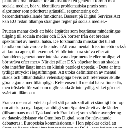
plattformarna. «Istället för att diskutera ett generellt förbud mot
sociala medier, bör vi identifiera problematiska praxis som
algoritmer som prioriterar gränsfall, segmentering och
beroendeframkallande funktioner. Baserat på Digital Services Act
kan EU redan tillämpa strängare regler på sociala medier.»
Prutean menar dock att både åtgärder som begränsar minderårigas
tillgång till sociala medier och DSA bortser från det bredare
spektrumet av mental hälsa. De förstnämnda minskar det till att
handla om frånvaro av lidande: «Att vara mentalt frisk innebär också
att kunna agera, till exempel. Vi bör inte bara sträva efter att
framtidens generationer inte ska vara deprimerade eller oroliga; vi
bör sträva efter mer.» När det gäller DSA påpekar hon att skadan
ofta inträffar långt innan en klinisk patologi uppstår. «Detta är inte
tydligt uttryckt i lagstiftningen. Att utöka definitionen av mental
skada och tillhandahålla vetenskapliga bevis och referenser skulle
göra lagarna mer tillämpliga. Referensen till mental hälsa finns där,
men tröskeln för vad som utgör skada är inte tydlig, vilket gör det
svårt att tillämpa.»
Franco menar att «det är på ett sätt paradoxalt att vi ständigt hör rop
om att skapa nya lagar, samtidigt som Spanien är ett av de länder
(tillsammans med Tyskland och Frankrike) som stöder avreglering
av dataskyddslagar via Omnibus Digital, som för närvarande
debatteras i Europeiska kommissionen.» Hon påpekar också att