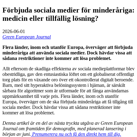
Förbjuda sociala medier för minderåriga:
medicin eller tillfällig lösning?
2026-06-01
Green European Journal
Flera länder, inom och utanför Europa, överväger att förbjuda
minderåriga att använda sociala medier. Dock hävdar vissa att
sådana restriktioner inte kommer att lösa problemet.
Allt eftersom de skadliga effekterna av sociala medieplattformar blev
obestridliga, gav den entusiastiska löftet om ett globaliserat offentligt
torg plats för en växande oro över ett okontrollerat digitalt beroende.
Barn, med sitt hyperaktiva belöningssystem i hjärnan, är särskilt
sårbara för algoritmer som är utformade för att fånga användarnas
uppmärksamhet till varje pris. Flera länder, inom och utanför
Europa, överväger om de ska förbjuda minderåriga att få tillgång till
sociala medier. Dock hävdar vissa att sådana restriktioner inte
kommer att lösa problemet.
Denna artikel är en del av nästa tryckta utgåva av Green European
Journal om framtiden för demografin, med planerad lansering i
början av juni.
Prenumerera nu och få den direkt hem till dig.