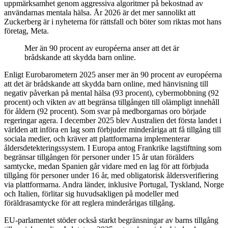
uppmärksamhet genom aggressiva algoritmer på bekostnad av
användarnas mentala hälsa. År 2026 är det mer sannolikt att
Zuckerberg är i nyheterna för rättsfall och böter som riktas mot hans
företag, Meta.
Mer än 90 procent av européerna anser att det är
brådskande att skydda barn online.
Enligt Eurobarometern 2025 anser mer än 90 procent av européerna
att det är brådskande att skydda barn online, med hänvisning till
negativ påverkan på mental hälsa (93 procent), cybermobbning (92
procent) och vikten av att begränsa tillgången till olämpligt innehåll
för åldern (92 procent). Som svar på medborgarnas oro började
regeringar agera. I december 2025 blev Australien det första landet i
världen att införa en lag som förbjuder minderåriga att få tillgång till
sociala medier, och kräver att plattformarna implementerar
åldersdetekteringssystem. I Europa antog Frankrike lagstiftning som
begränsar tillgången för personer under 15 år utan förälders
samtycke, medan Spanien går vidare med en lag för att förbjuda
tillgång för personer under 16 år, med obligatorisk åldersverifiering
via plattformarna. Andra länder, inklusive Portugal, Tyskland, Norge
och Italien, förlitar sig huvudsakligen på modeller med
föräldrasamtycke för att reglera minderårigas tillgång.
EU-parlamentet stöder också starkt begränsningar av barns tillgång