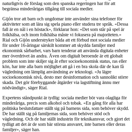
naturligtvis de förslag som den spanska regeringen har för att
begränsa minderårigas tillgång till sociala medier.
Gijón tror att barn och ungdomar inte använder sina telefoner för
aktiviteter som att lära sig spela piano eller studera tre språk. «Dessa
fall är en nål i en höstack», förklarar hon: «Det som står på spel är
folkhälsa, och inom folkhälsa måste vi fokusera på majoriteten.»
Rial och Gijón understryker båda att ett förbud mot sociala medier
för under 16-åringar särskilt kommer att skydda familjer med
ekonomisk sårbarhet, vars barn tenderar att använda digitala enheter
mer överdrivet än andra. Även om digitalt beroende är ett globalt
problem som inte skiljer sig åt efter socioekonomisk status, ras eller
kön, har inte alla barn möjlighet att gå i en bra skola där de kan få
vägledning om lämplig användning av teknologi. «Ju lägre
socioekonomisk nivå, desto mer desinformation och sannolikt större
skada. Det gör förebyggande åtgärder via lagstiftning ännu mer
nödvändigt», säger Rial.
Expertens ståndpunkt är tydlig: sociala medier bör vara olagliga för
minderåriga, precis som alkohol och tobak. «En gång för alla har
politiska beslutsfattare ställt sig på barnens sida, som behöver skydd.
De har ställt sig på familjernas sida, som behöver stöd och
vägledning. Och de har ställt industrin för teknikansvar, och gjort det
tydligt att det är de som bär största ansvaret, inte barnen eller deras
familjer», säger han.