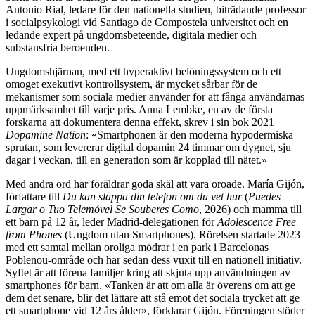
Antonio Rial, ledare för den nationella studien, biträdande professor
i socialpsykologi vid Santiago de Compostela universitet och en
ledande expert på ungdomsbeteende, digitala medier och
substansfria beroenden.
Ungdomshjärnan, med ett hyperaktivt belöningssystem och ett
omoget exekutivt kontrollsystem, är mycket sårbar för de
mekanismer som sociala medier använder för att fånga användarnas
uppmärksamhet till varje pris. Anna Lembke, en av de första
forskarna att dokumentera denna effekt, skrev i sin bok 2021
Dopamine Nation
: «Smartphonen är den moderna hypodermiska
sprutan, som levererar digital dopamin 24 timmar om dygnet, sju
dagar i veckan, till en generation som är kopplad till nätet.»
Med andra ord har föräldrar goda skäl att vara oroade. María Gijón,
författare till
Du kan släppa din telefon om du vet hur
(
Puedes
Largar o Tuo Telemóvel Se Souberes Como
, 2026) och mamma till
ett barn på 12 år, leder Madrid-delegationen för
Adolescence Free
from Phones
(Ungdom utan Smartphones). Rörelsen startade 2023
med ett samtal mellan oroliga mödrar i en park i Barcelonas
Poblenou-område och har sedan dess vuxit till en nationell initiativ.
Syftet är att förena familjer kring att skjuta upp användningen av
smartphones för barn. «Tanken är att om alla är överens om att ge
dem det senare, blir det lättare att stå emot det sociala trycket att ge
ett smartphone vid 12 års ålder», förklarar Gijón. Föreningen stöder