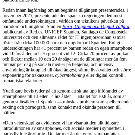
Redan innan lagförslag om att begränsa tillgången presenterades, i
november 2025, presenterade den spanska regeringen den mest
omfattande undersökningen i världen om teknikens påverkan på
barndom och ungdom. Studien
Barn, Ungdom och Digital Välfärd
,
publicerad av Red.es, UNICEF Spanien, Santiago de Compostela
universitet och den allmänna rådet för IT-ingenjörsordnar, samlar
röster från cirka 100 000 barn och ungdomar i Spanien. Enligt
undersökningen har 41 procent av barnen redan en egen smartphone
vid 10 års ålder, och 76 procent vid 12. Cirka 20 procent av pojkar
och flickor mellan 10 och 20 år säger att de tillbringar mer än fem
timmar per dag på sociala medier på helgerna, och intensiv
användning är kopplad till ökad ångest, sämre livskvalitet och större
exponering för trakasserier,
cybermobbning
eller digital kontroll i
romantiska relationer.
Ytterligare bevis tyder på att genom att skjuta upp införandet av
smartphones till 13 eller 14 års ålder — istället för 10,8 år, som är
genomsnittsåldern i Spanien — minskas problem som spelberoende,
sexting och pornografi, samt kontakt med okända personer, till
hälften.
«Den vetenskapliga evidensen vi har visar att den allt tidigare
introduktionen av smartphones, och sociala medier i synnerhet, i
barns liv inte är ofarlig. Det tar mer än det ger», sammanfattar