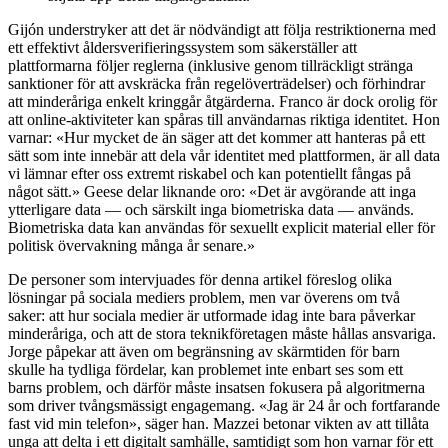
Gijón understryker att det är nödvändigt att följa restriktionerna med
ett effektivt åldersverifieringssystem som säkerställer att
plattformarna följer reglerna (inklusive genom tillräckligt stränga
sanktioner för att avskräcka från regelöverträdelser) och förhindrar
att minderåriga enkelt kringgår åtgärderna. Franco är dock orolig för
att online-aktiviteter kan spåras till användarnas riktiga identitet. Hon
varnar: «Hur mycket de än säger att det kommer att hanteras på ett
sätt som inte innebär att dela vår identitet med plattformen, är all data
vi lämnar efter oss extremt riskabel och kan potentiellt fångas på
något sätt.» Geese delar liknande oro: «Det är avgörande att inga
ytterligare data — och särskilt inga biometriska data — används.
Biometriska data kan användas för sexuellt explicit material eller för
politisk övervakning många år senare.»
De personer som intervjuades för denna artikel föreslog olika
lösningar på sociala mediers problem, men var överens om två
saker: att hur sociala medier är utformade idag inte bara påverkar
minderåriga, och att de stora teknikföretagen måste hållas ansvariga.
Jorge påpekar att även om begränsning av skärmtiden för barn
skulle ha tydliga fördelar, kan problemet inte enbart ses som ett
barns problem, och därför måste insatsen fokusera på algoritmerna
som driver tvångsmässigt engagemang. «Jag är 24 år och fortfarande
fast vid min telefon», säger han. Mazzei betonar vikten av att tillåta
unga att delta i ett digitalt samhälle, samtidigt som hon varnar för ett