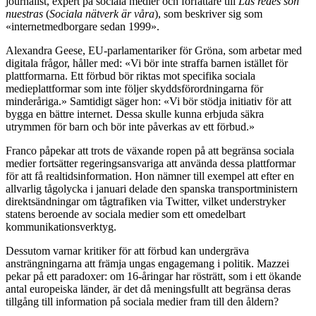
journalist, expert på sociala medier och författare till
Las redes son
nuestras
(
Sociala nätverk är våra
), som beskriver sig som
«internetmedborgare sedan 1999».
Alexandra Geese, EU-parlamentariker för Gröna, som arbetar med
digitala frågor, håller med: «Vi bör inte straffa barnen istället för
plattformarna. Ett förbud bör riktas mot specifika sociala
medieplattformar som inte följer skyddsförordningarna för
minderåriga.» Samtidigt säger hon: «Vi bör stödja initiativ för att
bygga en bättre internet. Dessa skulle kunna erbjuda säkra
utrymmen för barn och bör inte påverkas av ett förbud.»
Franco påpekar att trots de växande ropen på att begränsa sociala
medier fortsätter regeringsansvariga att använda dessa plattformar
för att få realtidsinformation. Hon nämner till exempel att efter en
allvarlig tågolycka i januari delade den spanska transportministern
direktsändningar om tågtrafiken via Twitter, vilket understryker
statens beroende av sociala medier som ett omedelbart
kommunikationsverktyg.
Dessutom varnar kritiker för att förbud kan undergräva
ansträngningarna att främja ungas engagemang i politik. Mazzei
pekar på ett paradoxer: om 16-åringar har rösträtt, som i ett ökande
antal europeiska länder, är det då meningsfullt att begränsa deras
tillgång till information på sociala medier fram till den åldern?