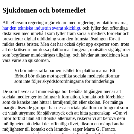
Sjukdomen och botemedlet
Allt eftersom regeringar går vidare med reglering av plattformarna,
har den tekniska industrin svarat skickligt
, och fyller den offentliga
diskursen med innehåll som lyfter fram sociala mediers fördelar och
presenterar digital utbildning som den främsta lösningen för att
mildra deras brister. Men det har också dykt upp experter som, trots
att de kritiserar hur dessa plattformar fungerar, motsätter sig åtgärder
som begränsar minderårigas tillgång, och hävdar att medicinen kan
vara värre än sjukdomen.
Vi bör inte straffa barnen istället för plattformarna. Ett
förbud bör riktas mot specifika sociala medieplattformar
som inte följer skyddsförordningarna för minderåriga
De som hävdar att minderåriga bör behålla tillgången menar att
sociala medier ger tonåringar information, kontakt och förebilder
som de kanske inte hittar i familjemiljön eller skolan. För många
marginaliserade grupper har dessa sociala plattformar fungerat som
ett vitalt utrymme för självuttryck och att hitta gemenskap. «Om vi
inför förbud utan att utforska alternativ, riskerar vi att beröva dem
möjligheten att delta i det offentliga livet, liksom en mängd andra
möjligheter till kontakt och lärande», säger Marta G. Franco,