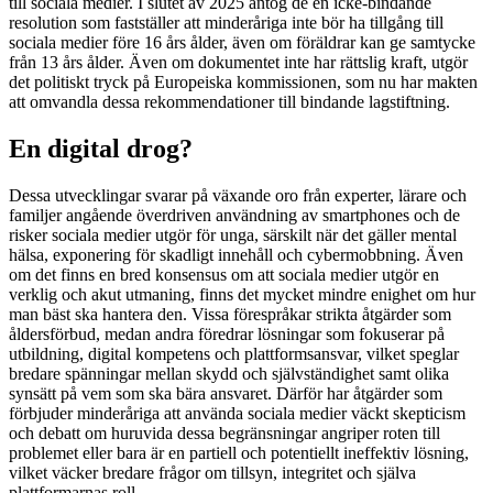
till sociala medier. I slutet av 2025 antog de en icke-bindande
resolution som fastställer att minderåriga inte bör ha tillgång till
sociala medier före 16 års ålder, även om föräldrar kan ge samtycke
från 13 års ålder. Även om dokumentet inte har rättslig kraft, utgör
det politiskt tryck på Europeiska kommissionen, som nu har makten
att omvandla dessa rekommendationer till bindande lagstiftning.
En digital drog?
Dessa utvecklingar svarar på växande oro från experter, lärare och
familjer angående överdriven användning av smartphones och de
risker sociala medier utgör för unga, särskilt när det gäller mental
hälsa, exponering för skadligt innehåll och cybermobbning. Även
om det finns en bred konsensus om att sociala medier utgör en
verklig och akut utmaning, finns det mycket mindre enighet om hur
man bäst ska hantera den. Vissa förespråkar strikta åtgärder som
åldersförbud, medan andra föredrar lösningar som fokuserar på
utbildning, digital kompetens och plattformsansvar, vilket speglar
bredare spänningar mellan skydd och självständighet samt olika
synsätt på vem som ska bära ansvaret. Därför har åtgärder som
förbjuder minderåriga att använda sociala medier väckt skepticism
och debatt om huruvida dessa begränsningar angriper roten till
problemet eller bara är en partiell och potentiellt ineffektiv lösning,
vilket väcker bredare frågor om tillsyn, integritet och själva
plattformarnas roll.