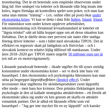
teoretisering. Det är ett beteende som empiriskt observerats under
lång tid: före småspel via lotterier och liknande (där hög insats inte
krävs, ingen förmåga att kontrollera spelet som poker, och man kan
satsa utan minsta "träning" – t.ex. online eller på post) ökar
under
ekonomiska kriser
. Vi kan se detta i data från
Italien
,
Island
,
Irland
.
För människor som under krisen upplever arbetslöshet,
inkomstminskning och försämrad levnadsstandard är lotterier ett
"lägsta tröskel"-sätt att hålla hoppet uppe om att deras situation kan
förbättras. Det är därför desto mer perverst när stater eller statliga
företag driver lotterier – som i fallet med slovakiska TIPOS. Det är
effektivt en regressiv skatt på fattigdom och förtvivlan – och i
slovakisk kontext en relativt löjlig tillförsel till statskassan. Under
åren 2018–2020 gav TIPOS staten ungefär
50 miljoner euro per år
(en mil av en motorvägstunnel).
Liknande paradoxalt beteende – ökade utgifter för till synes onödig
konsumtion under ekonomiska kriser – ser vi dock inte bara vid
hasardspel. I den ekonomiska och psykologiska litteraturen kan man
stöta på begreppet
läppstiftseffekten
(
lipstick
effect
). Under
recessioner ökar utgifterna för skönhetsprodukter (som läppstift)
eller mode – men bara hos kvinnor. Den primära förklaringen inom
psykologin är den så kallade strategiska attraktiviteten – ett försök att
ekonomiskt säkra sig under en kris genom att skaffa en attraktiv
romantisk partner. Det är alltså ett liknande effekt som vid
hasardspel – "Jag ger inte mycket för en ny läppstift" och kanske