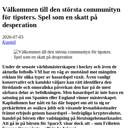
Välkommen till den största communityn
för tipsters. Spel som en skatt på
desperation
2026-07-03
Kapitál
Under de senaste världsmästerskapen i hockey och även de
aktuella fotbolls-VM har en våg av motstånd mot mängden
reklam för olika typer av hasardspel vuxit. Även vanligt
konservativt och katolskt väljare kan rätt identifiera den
förödande och omoraliska påverkan den har på de mest
sårbara delar av befolkningen. Men hasardspel är inte bara en
satsning på om Spanien eller England vinner mästerskapet.
Kapitalismen har nått en fas där hoppet om att ta sig ur
prekäriteten av osäkra jobb och växande levnadskostnader
främst erbjuds genom hasardspel – bedrägliga kryptovalutor,
handel på börsen eller vadslagning på förutsägelsemarknader.
Att gå in på börsen för SpaceX visar dock att – som Friheten