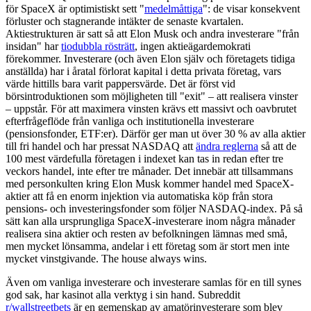
för SpaceX är optimistiskt sett "
medelmåttiga
": de visar konsekvent
förluster och stagnerande intäkter de senaste kvartalen.
Aktiestrukturen är satt så att Elon Musk och andra investerare "från
insidan" har
tiodubbla rösträtt
, ingen aktieägardemokrati
förekommer. Investerare (och även Elon själv och företagets tidiga
anställda) har i åratal förlorat kapital i detta privata företag, vars
värde hittills bara varit pappersvärde. Det är först vid
börsintroduktionen som möjligheten till "exit" – att realisera vinster
– uppstår. För att maximera vinsten krävs ett massivt och oavbrutet
efterfrågeflöde från vanliga och institutionella investerare
(pensionsfonder, ETF:er). Därför ger man ut över 30 % av alla aktier
till fri handel och har pressat NASDAQ att
ändra reglerna
så att de
100 mest värdefulla företagen i indexet kan tas in redan efter tre
veckors handel, inte efter tre månader. Det innebär att tillsammans
med personkulten kring Elon Musk kommer handel med SpaceX-
aktier att få en enorm injektion via automatiska köp från stora
pensions- och investeringsfonder som följer NASDAQ-index. På så
sätt kan alla ursprungliga SpaceX-investerare inom några månader
realisera sina aktier och resten av befolkningen lämnas med små,
men mycket lönsamma, andelar i ett företag som är stort men inte
mycket vinstgivande. The house always wins.
Även om vanliga investerare och investerare samlas för en till synes
god sak, har kasinot alla verktyg i sin hand. Subreddit
r/wallstreetbets
är en gemenskap av amatörinvesterare som blev