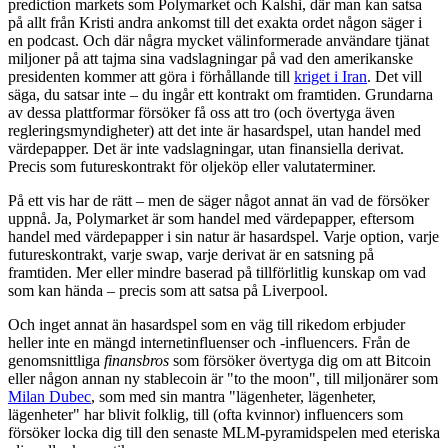
prediction markets som Polymarket och Kalshi, där man kan satsa
på allt från Kristi andra ankomst till det exakta ordet någon säger i
en podcast. Och där några mycket välinformerade användare tjänat
miljoner på att tajma sina vadslagningar på vad den amerikanske
presidenten kommer att göra i förhållande till
kriget i Iran
. Det vill
säga, du satsar inte – du ingår ett kontrakt om framtiden. Grundarna
av dessa plattformar försöker få oss att tro (och övertyga även
regleringsmyndigheter) att det inte är hasardspel, utan handel med
värdepapper. Det är inte vadslagningar, utan finansiella derivat.
Precis som futureskontrakt för oljeköp eller valutaterminer.
På ett vis har de rätt – men de säger något annat än vad de försöker
uppnå. Ja, Polymarket är som handel med värdepapper, eftersom
handel med värdepapper i sin natur är hasardspel. Varje option, varje
futureskontrakt, varje swap, varje derivat är en satsning på
framtiden. Mer eller mindre baserad på tillförlitlig kunskap om vad
som kan hända – precis som att satsa på Liverpool.
Och inget annat än hasardspel som en väg till rikedom erbjuder
heller inte en mängd internetinfluenser och -influencers. Från de
genomsnittliga
finansbros
som försöker övertyga dig om att Bitcoin
eller någon annan ny stablecoin är "to the moon", till miljonärer som
Milan Dubec
, som med sin mantra "lägenheter, lägenheter,
lägenheter" har blivit folklig, till (ofta kvinnor) influencers som
försöker locka dig till den senaste MLM-pyramidspelen med eteriska