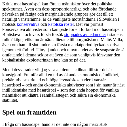
Kritik mot hasardspel kan förena människor över det politiska
spektrumet. Även om dess oproportionerliga och ofta förödande
påverkan på fattiga och marginaliserade grupper gör det till ett
naturligt vänsterämne, är de vanligaste motståndarna i Slovakien i
motsats
konservativa
och
katolska röster
. Det var primärt
konservativa aktivister som kämpade för ett förbud mot hasardspel i
Bratislava
–
och vars första försök
stoppades av ledamöter
i stadens
fullmäktige, vilka nu är nära allierade till borgmästaren Matúš Valla,
även om han till slut under sin första mandatperiod lyckades driva
igenom ett förbud. Utnyttjandet och utnyttjandet av de svagaste är så
omfattande i denna sektor att även de som vanligtvis försvarar den
kapitalistiska exploateringen inte kan se på det.
Men i dessa rader vill jag visa att denna skillnad till stor del är
konstgjord. Framför allt i en tid av ökande ekonomisk ojämlikhet,
prekär arbetsmarknad och höga levnadskostnader kvarstår
hasardspel
–
och andra ekonomiska aktiviteter som i sin natur är näst
intill identiska med hasardspel
–
som den enda hoppet för vanliga
människor att klättra i samhällsstegen och säkra sin ekonomiska
stabilitet.
Spel om framtiden
I fråga om hasardspel handlar det inte om någon marxistisk