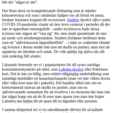
blir det "något av det".
Det finns dock en kompletterande förklaring som är mindre
könsstereotyp och som i slutändan hjälper oss att förstå ett annat,
bredare fenomen kopplat till recessioner.
Studien
lipstick effect
under
COVID-19-pandemin visade att den även existerar i perioder då det
inte är uppenbart meningsfullt – under lockdowns hade dessa
kvinnor inte någon att "visa sig" för, men ändå spenderade de mer
på mode och skönhetsprodukter. Studien författare bedömer detta
som ett "självfokuserat läppstiftseffekt" – i tider av osäkerhet riktade
sig kvinnor i denna studie inte mot att skaffa en partner, utan mot att
upptäcka sin identitet och smak. De ville glädja sig själva när allt
runt omkring föll sönder.
Liknande beteende ser vi i populariteten för till synes onödiga
konsumtionshysterier på nätet, som
Labubu-dockor
eller Pokémon-
kort. Det är inte en billig, men relativt tillgänglig underhållning som
samtidigt innehåller en hasardspelsaspekt (man vet inte vilken docka
eller vilka kort man får i paketet). Det handlar alltså inte om en
könsrelaterad strävan att skaffa en partner, utan om en
självbevarande mekanism för att överleva i en ekonomi där man inte
har något hopp om att de få euro man sparar (om man inte köper
Labubu) ska hjälpa till att spara till en lägenhet eller pension.
I samma tidsperiod ser vi en raketliknande tillväxt för så kallade