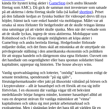
kända för hysteri kring aktier i
GameStop
(och andra liknande
företag som AMC). Då gick de samman mot investerare som satsade
på att aktierna i detta företag skulle falla (så kallad
shorting
). Priset
på den fallande kedjan av fysiska butiker för videospel drevs till nya
höjder, främst tack vare enkel handel via mobilappar. Målet var att
orsaka så stora förluster för hedgefonder att de skulle tvingas lämna
sina satsningar på att värdet skulle sjunka. Men när det verkade som
att de skulle lyckas, ingrep de stora aktörerna. Mobilappar som
Robinhood och eToro stängde möjligheten att köpa aktier i
GameStop och andra berörda företag. Hedgefonder förlorade
miljarder dollar, och det finns skäl att misstänka att de utnyttjade sin
privilegierade ställning i den amerikanska ekonomin och politiken
för att stoppa handeln och därigenom sina egna förluster. Oavsett om
det handlade om oegentligheter eller bara spontan solidaritet bland
kapitalister, upprepar sig historien. The house always wins.
Vanlig sportvadslagning och lotterier, "onödig" konsumtion enligt de
senaste trenderna, spenderande "på sig själv",
förutsägelsemarknader eller jakt på illusoriskt välstånd på börsen och
i kryptovalutor – allt är hasardspel och ett försök att roa sig inför
förtvivlan. I en ekonomi där vanliga vägar till ett bekvämt
medelklassliv börjar fungera mindre, kommer hasardspel alltid att
vara en desperat strävan för vanliga människor att "vinna"
kapitalismen och säkra sig mot prekär arbetsmarknad och
exploatering. Men i slutändan leder det bara till att världen får en