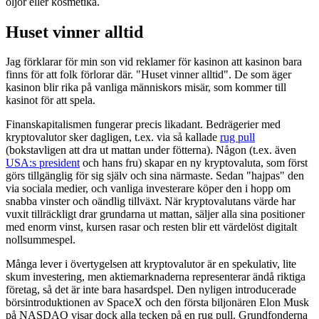
oljor eller kosmetika.
Huset vinner alltid
Jag förklarar för min son vid reklamer för kasinon att kasinon bara
finns för att folk förlorar där. "Huset vinner alltid". De som äger
kasinon blir rika på vanliga människors misär, som kommer till
kasinot för att spela.
Finanskapitalismen fungerar precis likadant. Bedrägerier med
kryptovalutor sker dagligen, t.ex. via så kallade
rug pull
(bokstavligen att dra ut mattan under fötterna). Någon (t.ex. även
USA:s president
och hans fru) skapar en ny kryptovaluta, som först
görs tillgänglig för sig själv och sina närmaste. Sedan "hajpas" den
via sociala medier, och vanliga investerare köper den i hopp om
snabba vinster och oändlig tillväxt. När kryptovalutans värde har
vuxit tillräckligt drar grundarna ut mattan, säljer alla sina positioner
med enorm vinst, kursen rasar och resten blir ett värdelöst digitalt
nollsummespel.
Många lever i övertygelsen att kryptovalutor är en spekulativ, lite
skum investering, men aktiemarknaderna representerar ändå riktiga
företag, så det är inte bara hasardspel. Den nyligen introducerade
börsintroduktionen av SpaceX och den första biljonären Elon Musk
på NASDAQ visar dock alla tecken på en rug pull. Grundfonderna