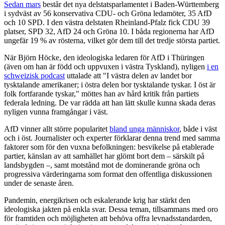
Sedan mars
består det nya delstatsparlamentet i Baden-Württemberg
i sydväst av 56 konservativa CDU- och Gröna ledamöter, 35 AfD
och 10 SPD. I den västra delstaten Rheinland-Pfalz fick CDU 39
platser, SPD 32, AfD 24 och Gröna 10. I båda regionerna har AfD
ungefär 19 % av rösterna, vilket gör dem till det tredje största partiet.
När Björn Höcke, den ideologiska ledaren för AfD i Thüringen
(även om han är född och uppvuxen i västra Tyskland), nyligen
i en
schweizisk podcast
uttalade att "I västra delen av landet bor
tysktalande amerikaner; i östra delen bor tysktalande tyskar. I öst är
folk fortfarande tyskar," möttes han av hård kritik från partiets
federala ledning. De var rädda att han lätt skulle kunna skada deras
nyligen vunna framgångar i väst.
AfD vinner allt större popularitet
bland unga människor
, både i väst
och i öst. Journalister och experter förklarar denna trend med samma
faktorer som för den vuxna befolkningen: besvikelse på etablerade
partier, känslan av att samhället har glömt bort dem – särskilt på
landsbygden –, samt motstånd mot de dominerande gröna och
progressiva värderingarna som format den offentliga diskussionen
under de senaste åren.
Pandemin, energikrisen och eskalerande krig har stärkt den
ideologiska jakten på enkla svar. Dessa teman, tillsammans med oro
för framtiden och möjligheten att behöva offra levnadsstandarden,