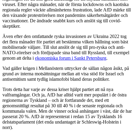
viruset. Efter några månader, när de första lockdowns och kaotiska
regionala regler väckte allmänhetens frustration, lade AfD märke till
den växande proteströrelsen mot pandemins säkerhetsåtgärder och
vaccinationer. De ändrade snabbt kurs och anslöt sig till covid-
skeptiker.
Även efter den omfattande ryska invasionen av Ukraina 2022 tog
det flera månader för partiet att bestämma vilken hållning som bäst
mobiliserade väljare. Till slut anslöt de sig till pro-ryska och anti-
NATO-rörelser och fördjupade sina band till Ryssland, till exempel
genom att delta i
ekonomiska forum i Sankt Petersburg
.
Vad gäller krigen i Mellanöstern uttrycker de sällan någon åsikt, på
grund av interna motsättningar mellan att visa stöd för Israel och
antisemitism samt tydlig islamofobi bland deras politiker.
Trots detta har varje av dessa kriser hjälpt partiet att nå nya
valframgångar. Och ja, AfD har alltid varit mer populärt i de östra
regionerna av Tyskland – och är fortfarande det, med ett
genomsnittligt resultat på 30 till 40 % i de senaste regionala och
kommunala valen. Men de vinner också anhängare i väst, där de har
passerat 20 %. AfD är representerat i redan 15 av Tysklands 16
delstatsparlament (det enda undantaget är Schleswig-Holstein i
norr).