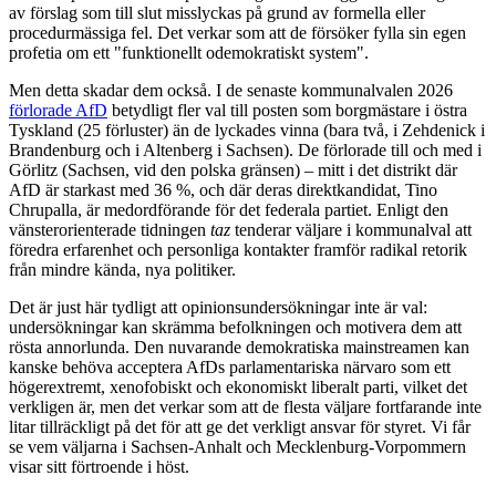
av förslag som till slut misslyckas på grund av formella eller
procedurmässiga fel. Det verkar som att de försöker fylla sin egen
profetia om ett "funktionellt odemokratiskt system".
Men detta skadar dem också. I de senaste kommunalvalen 2026
förlorade AfD
betydligt fler val till posten som borgmästare i östra
Tyskland (25 förluster) än de lyckades vinna (bara två, i Zehdenick i
Brandenburg och i Altenberg i Sachsen). De förlorade till och med i
Görlitz (Sachsen, vid den polska gränsen) – mitt i det distrikt där
AfD är starkast med 36 %, och där deras direktkandidat, Tino
Chrupalla, är medordförande för det federala partiet. Enligt den
vänsterorienterade tidningen
taz
tenderar väljare i kommunalval att
föredra erfarenhet och personliga kontakter framför radikal retorik
från mindre kända, nya politiker.
Det är just här tydligt att opinionsundersökningar inte är val:
undersökningar kan skrämma befolkningen och motivera dem att
rösta annorlunda. Den nuvarande demokratiska mainstreamen kan
kanske behöva acceptera AfDs parlamentariska närvaro som ett
högerextremt, xenofobiskt och ekonomiskt liberalt parti, vilket det
verkligen är, men det verkar som att de flesta väljare fortfarande inte
litar tillräckligt på det för att ge det verkligt ansvar för styret. Vi får
se vem väljarna i Sachsen-Anhalt och Mecklenburg-Vorpommern
visar sitt förtroende i höst.