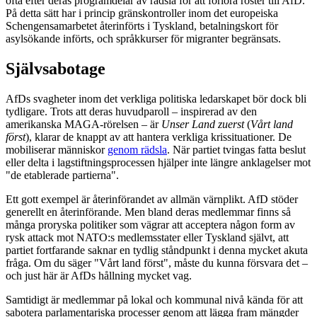
ofta efter deras programdelar av rädsla för att förlora röster till AfD.
På detta sätt har i princip gränskontroller inom det europeiska
Schengensamarbetet återinförts i Tyskland, betalningskort för
asylsökande införts, och språkkurser för migranter begränsats.
Självsabotage
AfDs svagheter inom det verkliga politiska ledarskapet bör dock bli
tydligare. Trots att deras huvudparoll – inspirerad av den
amerikanska MAGA-rörelsen – är
Unser Land zuerst
(
Vårt land
först
), klarar de knappt av att hantera verkliga krissituationer. De
mobiliserar människor
genom rädsla
. När partiet tvingas fatta beslut
eller delta i lagstiftningsprocessen hjälper inte längre anklagelser mot
"de etablerade partierna".
Ett gott exempel är återinförandet av allmän värnplikt. AfD stöder
generellt en återinförande. Men bland deras medlemmar finns så
många proryska politiker som vägrar att acceptera någon form av
rysk attack mot NATO:s medlemsstater eller Tyskland självt, att
partiet fortfarande saknar en tydlig ståndpunkt i denna mycket akuta
fråga. Om du säger "Vårt land först", måste du kunna försvara det –
och just här är AfDs hållning mycket vag.
Samtidigt är medlemmar på lokal och kommunal nivå kända för att
sabotera parlamentariska processer genom att lägga fram mängder