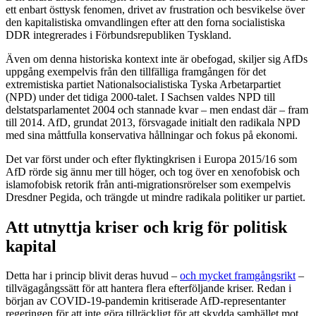
ett enbart östtysk fenomen, drivet av frustration och besvikelse över
den kapitalistiska omvandlingen efter att den forna socialistiska
DDR integrerades i Förbundsrepubliken Tyskland.
Även om denna historiska kontext inte är obefogad, skiljer sig AfDs
uppgång exempelvis från den tillfälliga framgången för det
extremistiska partiet Nationalsocialistiska Tyska Arbetarpartiet
(NPD) under det tidiga 2000-talet. I Sachsen valdes NPD till
delstatsparlamentet 2004 och stannade kvar – men endast där – fram
till 2014. AfD, grundat 2013, försvagade initialt den radikala NPD
med sina måttfulla konservativa hållningar och fokus på ekonomi.
Det var först under och efter flyktingkrisen i Europa 2015/16 som
AfD rörde sig ännu mer till höger, och tog över en xenofobisk och
islamofobisk retorik från anti-migrationsrörelser som exempelvis
Dresdner Pegida, och trängde ut mindre radikala politiker ur partiet.
Att utnyttja kriser och krig för politisk
kapital
Detta har i princip blivit deras huvud –
och mycket framgångsrikt
–
tillvägagångssätt för att hantera flera efterföljande kriser. Redan i
början av COVID-19-pandemin kritiserade AfD-representanter
regeringen för att inte göra tillräckligt för att skydda samhället mot