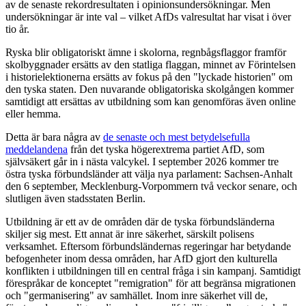
av de senaste rekordresultaten i opinionsundersökningar. Men
undersökningar är inte val – vilket AfDs valresultat har visat i över
tio år.
Ryska blir obligatoriskt ämne i skolorna, regnbågsflaggor framför
skolbyggnader ersätts av den statliga flaggan, minnet av Förintelsen
i historielektionerna ersätts av fokus på den "lyckade historien" om
den tyska staten. Den nuvarande obligatoriska skolgången kommer
samtidigt att ersättas av utbildning som kan genomföras även online
eller hemma.
Detta är bara några av
de senaste och mest betydelsefulla
meddelandena
från det tyska högerextrema partiet AfD, som
självsäkert går in i nästa valcykel. I september 2026 kommer tre
östra tyska förbundsländer att välja nya parlament: Sachsen-Anhalt
den 6 september, Mecklenburg-Vorpommern två veckor senare, och
slutligen även stadsstaten Berlin.
Utbildning är ett av de områden där de tyska förbundsländerna
skiljer sig mest. Ett annat är inre säkerhet, särskilt polisens
verksamhet. Eftersom förbundsländernas regeringar har betydande
befogenheter inom dessa områden, har AfD gjort den kulturella
konflikten i utbildningen till en central fråga i sin kampanj. Samtidigt
förespråkar de konceptet "remigration" för att begränsa migrationen
och "germanisering" av samhället. Inom inre säkerhet vill de,