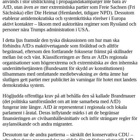
används i stor utsträckning i propagandakampanjer inte bara av
AfD, utan även av mer extremistiska partier som Freie Sachsen (Fri
Sächsiska) eller Die Heimat (Hemlandet, tidigare NPD). Dessutom
etablerar antidemokratiska och systemkritiska rörelser i Europa
aktivt kontakter – liksom med auktoritära regimer som Ryssland och
personer nära Trumps administration i USA.
I detta ljus framstår den tyska diskussionen om hur man ska
förhindra AfD:s maktövertagande som föråldrad och alltför
begränsad, eftersom den fortfarande fokuserar främst på skillnader
mellan öst och väst. Klassificeringen av flera av AfDs regionala
organisationer som högerextrema och extremistiska av den inhemska
underrättelsetjänsten (Bundesamt för skydd av konstitutionen)
tillsammans med omfattande mediebevakning av detta ämne har
slutligen gett partiet mer publicitet än varningar för hotet mot landets
demokratiska system.
Högljudda offentliga krav på att behålla den så kallade Brandmauer
(det politiska samförståndet om att inte samarbeta med AfD)
fungerar inte längre. AfD är representerat i regionala och lokala
parlament i åratal. Deras inflytande märks i att de begränsar
finansieringen av civilsamhällesinitiativ och inför strängare regler för
asylansökande och andra migranter.
Dessutom tar de andra partierna – särskilt det konservativa CDU –