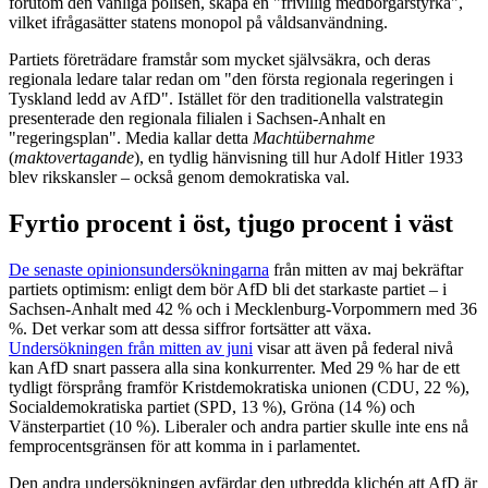
förutom den vanliga polisen, skapa en "frivillig medborgarstyrka",
vilket ifrågasätter statens monopol på våldsanvändning.
Partiets företrädare framstår som mycket självsäkra, och deras
regionala ledare talar redan om "den första regionala regeringen i
Tyskland ledd av AfD". Istället för den traditionella valstrategin
presenterade den regionala filialen i Sachsen-Anhalt en
"regeringsplan". Media kallar detta
Machtübernahme
(
maktovertagande
), en tydlig hänvisning till hur Adolf Hitler 1933
blev rikskansler – också genom demokratiska val.
Fyrtio procent i öst, tjugo procent i väst
De senaste opinionsundersökningarna
från mitten av maj bekräftar
partiets optimism: enligt dem bör AfD bli det starkaste partiet – i
Sachsen-Anhalt med 42 % och i Mecklenburg-Vorpommern med 36
%. Det verkar som att dessa siffror fortsätter att växa.
Undersökningen från mitten av juni
visar att även på federal nivå
kan AfD snart passera alla sina konkurrenter. Med 29 % har de ett
tydligt försprång framför Kristdemokratiska unionen (CDU, 22 %),
Socialdemokratiska partiet (SPD, 13 %), Gröna (14 %) och
Vänsterpartiet (10 %). Liberaler och andra partier skulle inte ens nå
femprocentsgränsen för att komma in i parlamentet.
Den andra undersökningen avfärdar den utbredda klichén att AfD är