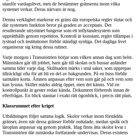
utanför vardagslivet, men de bestämmer gränserna inom vilka
systemet verkar. Deras närvaro är nog.
Denna verklighet markerar en gräns där europeiska regler slutar och
där systemets funktion beror på graden av acceptans. Det
resulterande utrymmet fungerar som ett inflytandesystem som
upprätthålls genom repetition. Kontroll är konstant, regler tillämpas i
tystnad och institutioner förblir ständigt synliga. Det dagliga livet
organiserar sig kring dessa rutiner.
Varje morgon i Transnistrien börjar som vilken annan dag som helst.
Människor går till jobbet, barn går till skolan och bussar anländer
samma tider varje dag. Skillnaden märks i små saker, som upprepas
tillräckligt ofta för att bli en del av bakgrunden. På en buss förblir
samtalen korta. Ämnen anpassas efter vem som går på och vem som
kan lyssna. Skiftet märks aldrig öppet, men det känns. Vid en
kontrollpunkt är gester redan kända. Dokument förbereds innan de
efterfrågas. En blick stannar i exakt rätt ögonblick, i precis rätt plats.
Klassrummet efter kriget
Utbildningen följer samma logik. Skolor verkar inom förstådda
gränser, även när dessa gränser förblir outtalade, medan språk och
läroplan anpassar sig genom praktik. Idag finns åtta skolor kvar i
Transnistrien där rumänska fortfarande undervisas. Deras existens