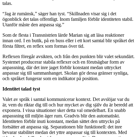
talas.
“Jag är rumänsk,” säger han tyst. “Skillnaden visar sig i det
ögonblick det talas offentligt. Inom familjen förblir identiteten stabil.
Utanför måste den anpassa sig.”
Som de flesta i Transnistrien lärde Marian sig att läsa reaktioner
innan ord. I en butik, på en buss eller i ett kort samtal blir språket det
första filtret, en reflex som formas över tid.
Reflexen föregår avsikten, och från den punkten blir valet sekundärt.
Systemet producerar stabila reflexer och en förutsägbar form av
anpassning, där det inre jaget förblir konstant medan uttrycket
anpassar sig till sammanhanget. Skolan gör dessa gränser synliga,
och språket fungerar som en indikator på position.
Identitet talad tyst
Valet av språk i samtal kommunicerar kontext. Det avslöjar var du
är, vem du riktar dig till och hur mycket av dig själv du är beredd att
exponera. I vissa situationer sker detta val omedelbart. En snabb
anpassning till miljön äger rum. Gradvis blir den automatiskt.
Identiteten förblir inuti konstant, medan sättet den uttrycks på
fortsätter att anpassa sig. Separationen blir funktionell: det inre
bevarar stabilitet medan det yttre anpassar sig till kontexten. Med