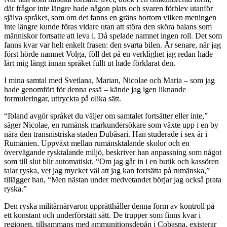
där frågor inte längre hade någon plats och svaren förblev utanför
själva språket, som om det fanns en gräns bortom vilken meningen
inte längre kunde föras vidare utan att störa den sköra balans som
människor fortsatte att leva i. Då spelade namnet ingen roll. Det som
fanns kvar var helt enkelt frasen: den svarta bilen. År senare, när jag
först hörde namnet Volga, föll det på en verklighet jag redan hade
lärt mig långt innan språket fullt ut hade förklarat den.
I mina samtal med Svetlana, Marian, Nicolae och Maria – som jag
hade genomfört för denna essä – kände jag igen liknande
formuleringar, uttryckta på olika sätt.
“Ibland avgör språket du väljer om samtalet fortsätter eller inte,”
säger Nicolae, en rumänsk markundersökare som växte upp i en by
nära den transnistriska staden Dubăsari. Han studerade i sex år i
Rumänien. Uppväxt mellan rumänsktalande skolor och en
övervägande rysktalande miljö, beskriver han anpassning som något
som till slut blir automatiskt. “Om jag går in i en butik och kassören
talar ryska, vet jag mycket väl att jag kan fortsätta på rumänska,”
tillägger han, “Men nästan under medvetandet börjar jag också prata
ryska.”
Den ryska militärnärvaron upprätthåller denna form av kontroll på
ett konstant och underförstått sätt. De trupper som finns kvar i
regionen, tillsammans med ammunitionsdepån i Cobasna, existerar