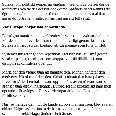
Språket blir politiskt genom användning. Genom de platser där det
accepteras och de där det blir obekvämt. Språkets frihet känns i de
ögonblick då du inte längre söker den andra personens reaktion
innan du fortsätter, i sättet en mening når sitt fulla slut.
Var Europa börjar låta annorlunda
För någon utanför denna erfarenhet är skillnaden svår att definiera.
För de som har levt den, framträder den tydligt genom kontrast.
Språkets frihet betyder kontinuitet. En mening som förts till slut.
Systemet fungerar genom repetition. Det blir synligt i små gester:
språket, pauser, meningar som stoppas vid rätt tillfälle. Denna
disciplin ackumuleras över tid.
Maria bär den vidare utan att namnge den. Marian hanterar den
medvetet. Nicolae märker den. Cristian förstår den bara på avstånd.
Livet fortsätter i en balans som upprätthålls av en närvaro som sätter
gränser utan direkt ingripande. Europa förblir geografiskt nära men
operationellt avlägset. Dess värderingar är kända. Dess garantier
förblir selektiva.
När jag frågade dem hur de kände att bo i Transnistrien, blev svaren
oklara. Några avbröt innan de hann avsluta meningen. Andra
svarade indirekt. Några ändrade helt ämne.