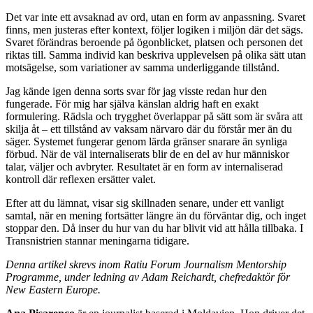
Det var inte ett avsaknad av ord, utan en form av anpassning. Svaret
finns, men justeras efter kontext, följer logiken i miljön där det sägs.
Svaret förändras beroende på ögonblicket, platsen och personen det
riktas till. Samma individ kan beskriva upplevelsen på olika sätt utan
motsägelse, som variationer av samma underliggande tillstånd.
Jag kände igen denna sorts svar för jag visste redan hur den
fungerade. För mig har själva känslan aldrig haft en exakt
formulering. Rädsla och trygghet överlappar på sätt som är svåra att
skilja åt – ett tillstånd av vaksam närvaro där du förstår mer än du
säger. Systemet fungerar genom lärda gränser snarare än synliga
förbud. När de väl internaliserats blir de en del av hur människor
talar, väljer och avbryter. Resultatet är en form av internaliserad
kontroll där reflexen ersätter valet.
Efter att du lämnat, visar sig skillnaden senare, under ett vanligt
samtal, när en mening fortsätter längre än du förväntar dig, och inget
stoppar den. Då inser du hur van du har blivit vid att hålla tillbaka. I
Transnistrien stannar meningarna tidigare.
Denna artikel skrevs inom Ratiu Forum Journalism Mentorship
Programme, under ledning av Adam Reichardt, chefredaktör för
New Eastern Europe.