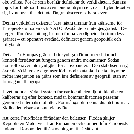
obetydliga. För de som bor här definierar de verkligheten. Samma
logik för funktion finns även i andra utrymmen, där inflytande sätter
sig i vardagen tills det inte längre observeras, bara levers.
Denna verklighet existerar bara några timmar från gränserna för
Europeiska unionen och NATO. Avståndet är inte geografiskt. Det
ligger i förmågan att ingripa och forma verkligheten bortom dessa
gränser – ett operativt avstånd, definierat genom geopolitik och
inflytande.
Det är här Europas gränser blir synliga; där normer slutar och
kontroll fortsätter att fungera genom andra mekanismer. Sådan
kontroll kräver inte synlighet för att expandera. Den stabiliserar sig
över tid så länge dess gränser förblir odiskutabla. I detta utrymme
möter integration en gräns som inte definieras av geografi, utan av
förmågan att ingripa.
Livet inom ett sådant system formar identiteten djupt. Identiteten
kalibrerar sig efter kontext, medan kommunikationen passerar
genom ett internaliserat filter. För många blir denna dualitet normal.
Skillnaden visar sig bara vid avfärd.
Att korsa Prut-floden förändrar den balansen. Floden skiljer
Republiken Moldavien från Rumänien och därmed från Europeiska
unionen. Bortom den tillåts meningar att nå sitt slut.