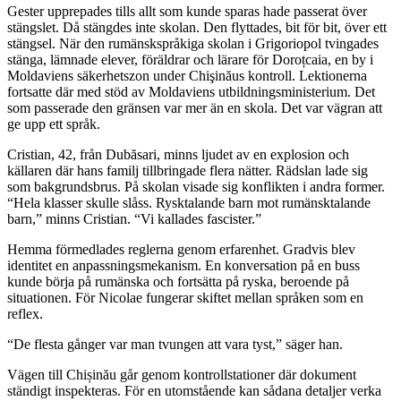
Gester upprepades tills allt som kunde sparas hade passerat över
stängslet. Då stängdes inte skolan. Den flyttades, bit för bit, över ett
stängsel. När den rumänskspråkiga skolan i Grigoriopol tvingades
stänga, lämnade elever, föräldrar och lärare för Doroțcaia, en by i
Moldaviens säkerhetszon under Chişinăus kontroll. Lektionerna
fortsatte där med stöd av Moldaviens utbildningsministerium. Det
som passerade den gränsen var mer än en skola. Det var vägran att
ge upp ett språk.
Cristian, 42, från Dubăsari, minns ljudet av en explosion och
källaren där hans familj tillbringade flera nätter. Rädslan lade sig
som bakgrundsbrus. På skolan visade sig konflikten i andra former.
“Hela klasser skulle slåss. Rysktalande barn mot rumänsktalande
barn,” minns Cristian. “Vi kallades fascister.”
Hemma förmedlades reglerna genom erfarenhet. Gradvis blev
identitet en anpassningsmekanism. En konversation på en buss
kunde börja på rumänska och fortsätta på ryska, beroende på
situationen. För Nicolae fungerar skiftet mellan språken som en
reflex.
“De flesta gånger var man tvungen att vara tyst,” säger han.
Vägen till Chișinău går genom kontrollstationer där dokument
ständigt inspekteras. För en utomstående kan sådana detaljer verka