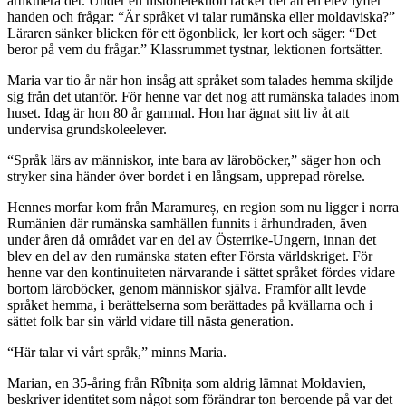
artikulera det. Under en historielektion räcker det att en elev lyfter
handen och frågar: “Är språket vi talar rumänska eller moldaviska?”
Läraren sänker blicken för ett ögonblick, ler kort och säger: “Det
beror på vem du frågar.” Klassrummet tystnar, lektionen fortsätter.
Maria var tio år när hon insåg att språket som talades hemma skiljde
sig från det utanför. För henne var det nog att rumänska talades inom
huset. Idag är hon 80 år gammal. Hon har ägnat sitt liv åt att
undervisa grundskoleelever.
“Språk lärs av människor, inte bara av läroböcker,” säger hon och
stryker sina händer över bordet i en långsam, upprepad rörelse.
Hennes morfar kom från Maramureș, en region som nu ligger i norra
Rumänien där rumänska samhällen funnits i århundraden, även
under åren då området var en del av Österrike-Ungern, innan det
blev en del av den rumänska staten efter Första världskriget. För
henne var den kontinuiteten närvarande i sättet språket fördes vidare
bortom läroböcker, genom människor själva. Framför allt levde
språket hemma, i berättelserna som berättades på kvällarna och i
sättet folk bar sin värld vidare till nästa generation.
“Här talar vi vårt språk,” minns Maria.
Marian, en 35-åring från Rîbnița som aldrig lämnat Moldavien,
beskriver identitet som något som förändrar ton beroende på var det