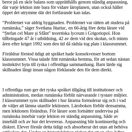
beror på en skör balans som upprätthålls genom ständig anpassning,
där varje lektion inte bara för vidare läroplanen, utan också håller
öppet det utrymme där det fortfarande kan talas.
“Problemet var aldrig byggnaden. Problemet var rätten att studera på
rumänska,” säger Svetlana Jitariuc, en 66-årig före detta lärare vid
“Ștefan cel Mare și Sfânt” teoretiska lyceum i Grigoriopol. Hon
tillbringade 47 år i utbildning, 42 av dem vid den skolan, och minns
åren efter kriget 1992 som den tid då rädsla tog plats i klassrummet.
Föräldrar förstod tidigt att språket hade konsekvenser bortom
klassrummet. Vissa talade fritt rumänska hemma, för att sedan nästan
instinktivt byta till ryska i offentliga sammanhang. Barn lärde sig
skillnaden långt innan någon förklarade den för dem direkt.
I offentliga rum ger det ryska språket tillgång till institutioner och
administration, medan rumänska förblir närvarande i tystare miljöer.
I klassrummet syns skillnader i hur lärarna formulerar sig och i vad
de väljer att lämna utanför lektionen. Läroboken förblir densamma,
men lektionen förändras. För lärare som fortsätter undervisa på
rumänska innebär varje lektion en ständig anpassning, både av
innehåll och av hur det levereras. Anpassning blir kontinuerlig och
diskret. Elever förstår detta tidigt och absorberar det utan att behöva