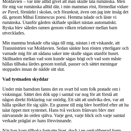
Moldavien – var inte alltid givet att man skulle tala rumänska. Men
för mig var rumänska alltid där, i min mammas röst, förmedlat vidare
av Pavel, förstärkt i skolan, och förankrat, även om jag inte insåg det
då, genom Mihai Eminescus poesi. Hemma talade och läste vi
rumänska. Utanför gården skiftade språket nästan automatiskt.
Ryska blev således ramen genom vilken relationer mellan barn
utvecklades.
Min mamma brukade ofta säga till mig, nästan i ett viskande, att
Transnistrien var Moldavien. Sedan sänkte hon rösten ytterligare och
varnade mig för att sådana saker inte skulle sägas utanför huset.
Skillnaden mellan vad som kunde sägas högt och vad som måste
hållas tillbaka lärdes genom tonfall, pauser och sättet meningar
stoppades innan de nådde sitt slut.
Vad tystnaden skyddar
Under min barndom fanns det en svart bil som folk pratade om i
viskningar. Sättet den dök upp i samtal var nog för att förstå att
någon direkt förklaring var onödig. Ett sätt att undvika den, var att
hålla språket för sig själv. En granne till mig blev bortförd efter att ha
talat öppet mot systemet. Hans två veckors frånvaro blev mer
närvarande än orden själva. Varje gest, varje blick och varje samtal
verkade präglat av hans försvinnande.
När han kom tillbaka fortsatte livet, dock i en omkalibrerad form,