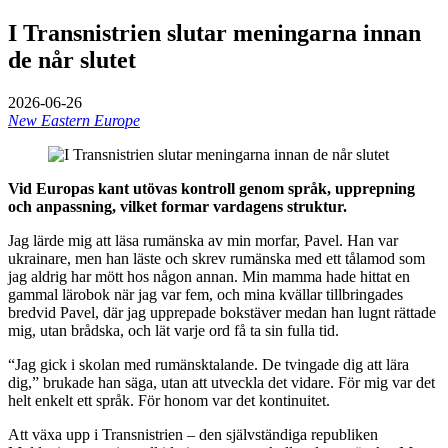
I Transnistrien slutar meningarna innan
de når slutet
2026-06-26
New Eastern Europe
Vid Europas kant utövas kontroll genom språk, upprepning
och anpassning, vilket formar vardagens struktur.
Jag lärde mig att läsa rumänska av min morfar, Pavel. Han var
ukrainare, men han läste och skrev rumänska med ett tålamod som
jag aldrig har mött hos någon annan. Min mamma hade hittat en
gammal lärobok när jag var fem, och mina kvällar tillbringades
bredvid Pavel, där jag upprepade bokstäver medan han lugnt rättade
mig, utan brådska, och lät varje ord få ta sin fulla tid.
“Jag gick i skolan med rumänsktalande. De tvingade dig att lära
dig,” brukade han säga, utan att utveckla det vidare. För mig var det
helt enkelt ett språk. För honom var det kontinuitet.
Att växa upp i Transnistrien – den självständiga republiken