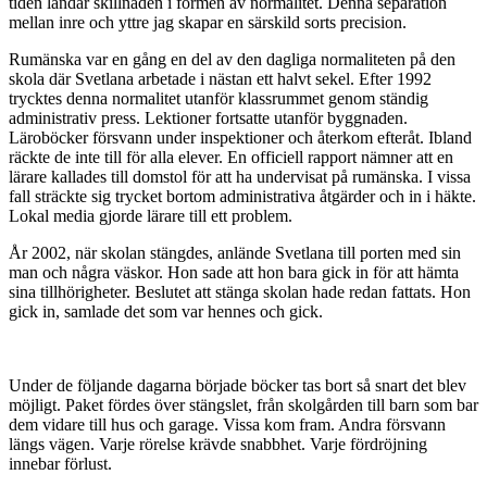
tiden landar skillnaden i formen av normalitet. Denna separation
mellan inre och yttre jag skapar en särskild sorts precision.
Rumänska var en gång en del av den dagliga normaliteten på den
skola där Svetlana arbetade i nästan ett halvt sekel. Efter 1992
trycktes denna normalitet utanför klassrummet genom ständig
administrativ press. Lektioner fortsatte utanför byggnaden.
Läroböcker försvann under inspektioner och återkom efteråt. Ibland
räckte de inte till för alla elever. En officiell rapport nämner att en
lärare kallades till domstol för att ha undervisat på rumänska. I vissa
fall sträckte sig trycket bortom administrativa åtgärder och in i häkte.
Lokal media gjorde lärare till ett problem.
År 2002, när skolan stängdes, anlände Svetlana till porten med sin
man och några väskor. Hon sade att hon bara gick in för att hämta
sina tillhörigheter. Beslutet att stänga skolan hade redan fattats. Hon
gick in, samlade det som var hennes och gick.
Under de följande dagarna började böcker tas bort så snart det blev
möjligt. Paket fördes över stängslet, från skolgården till barn som bar
dem vidare till hus och garage. Vissa kom fram. Andra försvann
längs vägen. Varje rörelse krävde snabbhet. Varje fördröjning
innebar förlust.