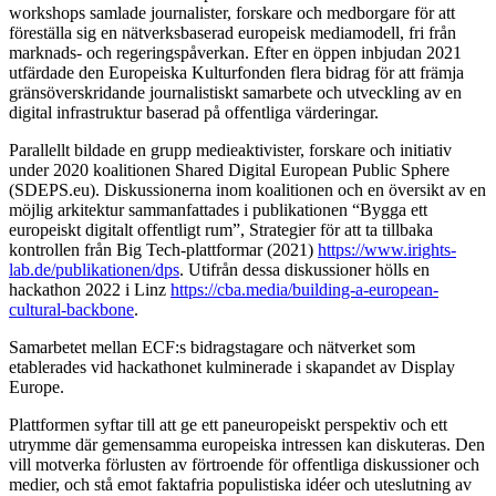
workshops samlade journalister, forskare och medborgare för att
föreställa sig en nätverksbaserad europeisk mediamodell, fri från
marknads- och regeringspåverkan. Efter en öppen inbjudan 2021
utfärdade den Europeiska Kulturfonden flera bidrag för att främja
gränsöverskridande journalistiskt samarbete och utveckling av en
digital infrastruktur baserad på offentliga värderingar.
Parallellt bildade en grupp medieaktivister, forskare och initiativ
under 2020 koalitionen Shared Digital European Public Sphere
(SDEPS.eu). Diskussionerna inom koalitionen och en översikt av en
möjlig arkitektur sammanfattades i publikationen “Bygga ett
europeiskt digitalt offentligt rum”, Strategier för att ta tillbaka
kontrollen från Big Tech-plattformar (2021)
https://www.irights-
lab.de/publikationen/dps
. Utifrån dessa diskussioner hölls en
hackathon 2022 i Linz
https://cba.media/building-a-european-
cultural-backbone
.
Samarbetet mellan ECF:s bidragstagare och nätverket som
etablerades vid hackathonet kulminerade i skapandet av Display
Europe.
Plattformen syftar till att ge ett paneuropeiskt perspektiv och ett
utrymme där gemensamma europeiska intressen kan diskuteras. Den
vill motverka förlusten av förtroende för offentliga diskussioner och
medier, och stå emot faktafria populistiska idéer och uteslutning av