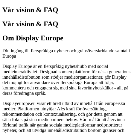
Vår vision & FAQ
Vår vision & FAQ
Om Display Europe
Din ingång till flerspråkiga nyheter och gränsöverskridande samtal i
Europa
Display Europe är en flerspråkig nyhetshubb med social
medieinteraktivitet. Designad som en plattform för nästa generations
innehållsdistribution som stödjer medieorganisationer, gör Display
det möjligt för användare över flerspråkiga Europa att följa,
kommentera och engagera sig med sina favoritnyhetskällor - allt på
deras föredragna språk.
Displayeurope.eu visar ett brett utbud av innehåll från europeiska
medier. Plattformen utnyttjar AI:s kraft för översättning,
rekommendation och kontextualisering, och gör detta genom att
sätta fokus på sina mediepartners behov. Vårt mål är att återvinna
förlorad trafik när gamla sociala medieplattformar nedprioriterar
nyheter, och att utvidga innehållsdistrubution bortom gränser och