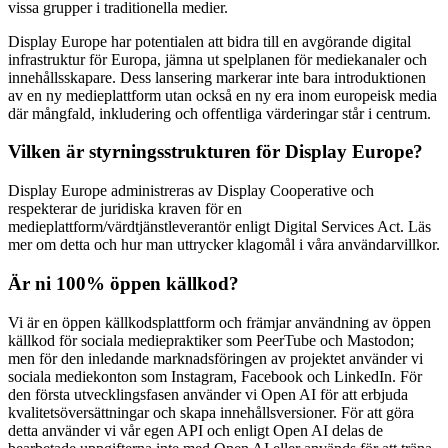
vissa grupper i traditionella medier.
Display Europe har potentialen att bidra till en avgörande digital
infrastruktur för Europa, jämna ut spelplanen för mediekanaler och
innehållsskapare. Dess lansering markerar inte bara introduktionen
av en ny medieplattform utan också en ny era inom europeisk media
där mångfald, inkludering och offentliga värderingar står i centrum.
Vilken är styrningsstrukturen för Display Europe?
Display Europe administreras av Display Cooperative och
respekterar de juridiska kraven för en
medieplattform/värdtjänstleverantör enligt Digital Services Act. Läs
mer om detta och hur man uttrycker klagomål i våra användarvillkor.
Är ni 100% öppen källkod?
Vi är en öppen källkodsplattform och främjar användning av öppen
källkod för sociala mediepraktiker som PeerTube och Mastodon;
men för den inledande marknadsföringen av projektet använder vi
sociala mediekonton som Instagram, Facebook och LinkedIn. För
den första utvecklingsfasen använder vi Open AI för att erbjuda
kvalitetsöversättningar och skapa innehållsversioner. För att göra
detta använder vi vår egen API och enligt Open AI delas de