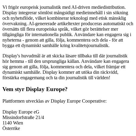
Vi frigör europeisk journalistik med AI-driven mediedistribution.
Display integrerar sömlöst mångsidigt medieinnehåll i sin sökning
och nyhetsflöde, vilket kombinerar teknologi med etisk mänsklig
övervakning. AI-genererade artikeltexter produceras automatiskt och
översätts till flera europeiska språk, vilket gör berättelser mer
tillgängliga för internationella publik. Användare kan engagera sig i
nyheterna - genom att gilla, följa, kommentera och dela - för att
bygga ett dynamiskt samhälle kring kvalitetsjournalistik.
Display's huvudmål är att skicka läsare tillbaka till där journalistik
hör hemma - till den ursprungliga källan. Användare kan engagera
sig genom att gilla, följa, kommentera och dela, vilket främjar ett
dynamiskt samhälle. Display kommer att utöka din räckvidd,
förstärka engagemang och ta din journalistik till världen!
Vem styr Display Europe?
Plattformen utvecklas av Display Europe Cooperative:
Display Europe eG
Missindorfstraße 21/4
1140 Wien
Österrike