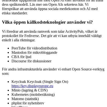
bearbetade uppgifterna inte med Open AI eller används för att träna
dess språkmodell. Läs mer om Open AIs sekretess här. Vi
förespråkar att använda öppna sociala mediekonton och AI med
etiska standarder.
Vilka öppen källkodsteknologier använder vi?
Vi föredrar att använda ramverk som talar ActivityPub, vilket är
protokollet för Fediverse. Det gör att vi kan utbyta innehåll väldigt
enkelt i alla riktningar.
PeerTube för videodistribution
Mastodon för mikrobloggande
CBA för ljud
Discourse för diskussioner
För andra infrastrukturdela använder vi enbart Open Source-verktyg
som:
Keycloak Keycloak (Single Sign On)
https://key.displayeurope.eu
Minio (lagring & CDN)
Kubernetes (molnberäkning)
Matomo (statistik)
phplist för nyhetsbrev