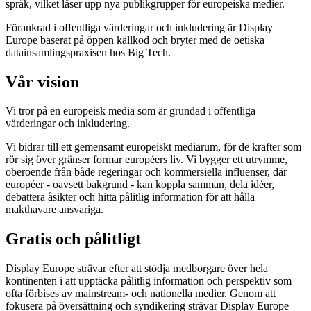
språk, vilket låser upp nya publikgrupper för europeiska medier.
Förankrad i offentliga värderingar och inkludering är Display
Europe baserat på öppen källkod och bryter med de oetiska
datainsamlingspraxisen hos Big Tech.
Vår vision
Vi tror på en europeisk media som är grundad i offentliga
värderingar och inkludering.
Vi bidrar till ett gemensamt europeiskt mediarum, för de krafter som
rör sig över gränser formar européers liv. Vi bygger ett utrymme,
oberoende från både regeringar och kommersiella influenser, där
européer - oavsett bakgrund - kan koppla samman, dela idéer,
debattera åsikter och hitta pålitlig information för att hålla
makthavare ansvariga.
Gratis och pålitligt
Display Europe strävar efter att stödja medborgare över hela
kontinenten i att upptäcka pålitlig information och perspektiv som
ofta förbises av mainstream- och nationella medier. Genom att
fokusera på översättning och syndikering strävar Display Europe