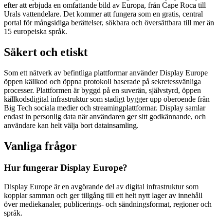
efter att erbjuda en omfattande bild av Europa, från Cape Roca till
Urals vattendelare. Det kommer att fungera som en gratis, central
portal för mångsidiga berättelser, sökbara och översättbara till mer än
15 europeiska språk.
Säkert och etiskt
Som ett nätverk av befintliga plattformar använder Display Europe
öppen källkod och öppna protokoll baserade på sekretessvänliga
processer. Plattformen är byggd på en suverän, självstyrd, öppen
källkodsdigital infrastruktur som stadigt bygger upp oberoende från
Big Tech sociala medier och streamingplattformar. Display samlar
endast in personlig data när användaren ger sitt godkännande, och
användare kan helt välja bort datainsamling.
Vanliga frågor
Hur fungerar Display Europe?
Display Europe är en avgörande del av digital infrastruktur som
kopplar samman och ger tillgång till ett helt nytt lager av innehåll
över mediekanaler, publicerings- och sändningsformat, regioner och
språk.