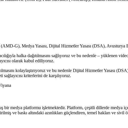
sı (AMD-G), Medya Yasası, Dijital Hizmetler Yasası (DSA), Avusturya 
racılığıyla halka dağıtılmasını sağlıyoruz ve bu nedenle – yüklenen video
ıcısı olarak kabul ediliyoruz.
yılmasını kolaylaştırıyoruz ve bu nedenle Dijital Hizmetler Yasası (DSA)
sağlayıcısı kriterlerini de karşılıyoruz.
Viyana
ş bir medya platformu işletmektedir. Platform, çeşitli dillerde medya iç
rilmiş ve baskı altındaki azınlıkları güçlendiren, temel hakları ve siv