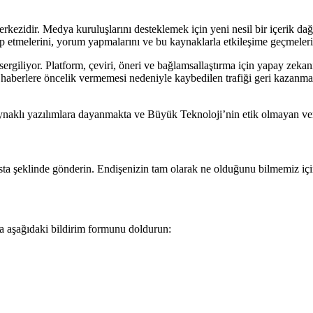
rkezidir. Medya kuruluşlarını desteklemek için yeni nesil bir içerik dağ
akip etmelerini, yorum yapmalarını ve bu kaynaklarla etkileşime geçmeleri
ergiliyor. Platform, çeviri, öneri ve bağlamsallaştırma için yapay zeka
aberlere öncelik vermemesi nedeniyle kaybedilen trafiği geri kazanmak v
ynaklı yazılımlara dayanmakta ve Büyük Teknoloji’nin etik olmayan ve
r e-posta şeklinde gönderin. Endişenizin tam olarak ne olduğunu bilmemiz
a aşağıdaki bildirim formunu doldurun: