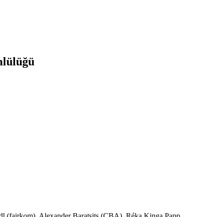
mlülüğü
l (fairkom), Alexander Baratsits (CBA), Réka Kinga Papp