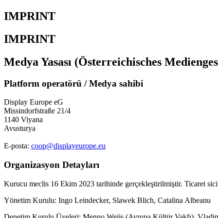
IMPRINT
IMPRINT
Medya Yasası (Österreichisches Medienge
Platform operatörü / Medya sahibi
Display Europe eG
Missindorfstraße 21/4
1140 Viyana
Avusturya
E-posta:
coop@displayeurope.eu
Organizasyon Detayları
Kurucu meclis 16 Ekim 2023 tarihinde gerçekleştirilmiştir. Ticaret sici
Yönetim Kurulu: Ingo Leindecker, Slawek Blich, Catalina Albeanu
Denetim Kurulu Üyeleri: Menno Weijs (Avrupa Kültür Vakfı), Vladi