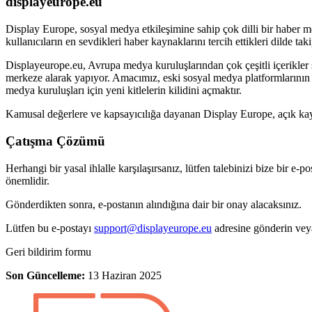
displayeurope.eu
Display Europe, sosyal medya etkileşimine sahip çok dilli bir haber me
kullanıcıların en sevdikleri haber kaynaklarını tercih ettikleri dilde t
Displayeurope.eu, Avrupa medya kuruluşlarından çok çeşitli içerikler s
merkeze alarak yapıyor. Amacımız, eski sosyal medya platformlarının h
medya kuruluşları için yeni kitlelerin kilidini açmaktır.
Kamusal değerlere ve kapsayıcılığa dayanan Display Europe, açık ka
Çatışma Çözümü
Herhangi bir yasal ihlalle karşılaşırsanız, lütfen talebinizi bize bi
önemlidir.
Gönderdikten sonra, e-postanın alındığına dair bir onay alacaksınız.
Lütfen bu e-postayı
support@displayeurope.eu
adresine gönderin vey
Geri bildirim formu
Son Güncelleme:
13 Haziran 2025