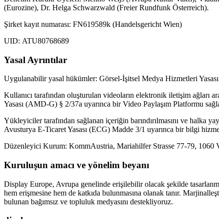
(Eurozine), Dr. Helga Schwarzwald (Freier Rundfunk Österreich).
Şirket kayıt numarası: FN619589k (Handelsgericht Wien)
UID: ATU80768689
Yasal Ayrıntılar
Uygulanabilir yasal hükümler: Görsel-İşitsel Medya Hizmetleri Yasa
Kullanıcı tarafından oluşturulan videoların elektronik iletişim ağları a
Yasası (AMD-G) § 2/37a uyarınca bir Video Paylaşım Platformu sağlay
Yükleyiciler tarafından sağlanan içeriğin barındırılmasını ve halka ya
Avusturya E-Ticaret Yasası (ECG) Madde 3/1 uyarınca bir bilgi hizmeti 
Düzenleyici Kurum: KommAustria, Mariahilfer Strasse 77-79, 1060 
Kuruluşun amacı ve yönelim beyanı
Display Europe, Avrupa genelinde erişilebilir olacak şekilde tasarlanmı
hem erişmesine hem de katkıda bulunmasına olanak tanır. Marjinalleşti
bulunan bağımsız ve topluluk medyasını destekliyoruz.