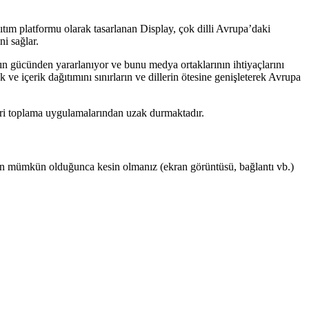
ıtım platformu olarak tasarlanan Display, çok dilli Avrupa’daki
ni sağlar.
nın gücünden yararlanıyor ve bunu medya ortaklarının ihtiyaçlarını
e içerik dağıtımını sınırların ve dillerin ötesine genişleterek Avrupa
ri toplama uygulamalarından uzak durmaktadır.
 için mümkün olduğunca kesin olmanız (ekran görüntüsü, bağlantı vb.)