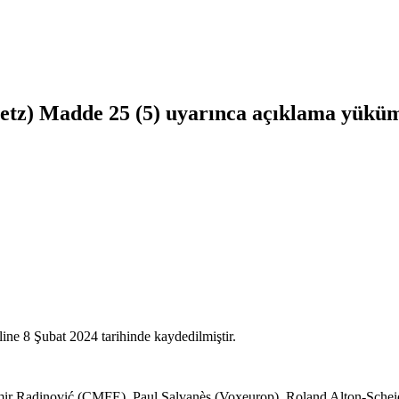
setz) Madde 25 (5) uyarınca açıklama yükü
line 8 Şubat 2024 tarihinde kaydedilmiştir.
mir Radinović (CMFE), Paul Salvanès (Voxeurop), Roland Alton-Scheid