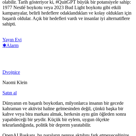
olabilir. Tarih gösteriyor ki, #QuitGPT büyük bir potansiyele sahip:
1977 Nestlé boykotu veya 2023 Bud Light boykotu gibi etkili
kampanyalar, belirli hedeflere odaklandıkları ve kolay oldukları için
başarılı oldular. Açık bir hedefleri vardı ve insanlar iyi alternatiflere
sahipti.
Yayın Evi
✱Alarm
Dvojnice
Naomi Klein
Satın al
Dünyanın en başarılı boykotları, milyonlarca insanın bir gecede
kahraman ve aktivist haline gelmesinden değil, çünkü başka bir
kahve veya bira markası almak, herkesin aynı gün öğleden sonra
yapabileceği bir şeydir. Küçük bir eylem, uygun ölçekte
tekrarlandığında, politik bir deprem yaratabilir.
OpenAI Başkanı, bu paraların nereye aktığını fark etmeyeceğinize