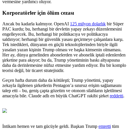
vermesine yardımcı oluyor.
Korporatörler için ölüm cezası
Ancak bu kadarla kalmıyor. OpenAI
125 milyon dolarlık
bir Süper
PAC kurdu; bu, herhangi bir devletin yapay zekayı düzenlemesini
engelleyecek. Bu, herhangi bir politikacıya ve politikacıya
saldırıyor; herhangi bir güvenlik yasası geçirmeye çalışanlara karşı.
Tek istedikleri, dünyanın en güçlü teknolojilerinden biriyle ilgili
yasaları yazan kişinin Trump olması ve başka kimsenin olmaması.
Her ay, dünya genelinden abonelerden ve abonelik iptali edenlerden
şirketine para akıyor; bu da, Trump yönetiminin baskı altyapısına
daha da derinlemesine nüfuz etmesine yardım ediyor. Bu bir komplo
teorisi değil, bir ticaret stratejisidir.
Geçen hafta durum daha da kötüleşti; Trump yönetimi, yapay
zekayla ilgilenen şirketlerin Pentagon’a sınırsız erişim sağlamasını
talep etti – bu, geniş çapta gözetim ve otonom silahların işletilmesi
amacıyla bile. Claude adlı en büyük ChatGPT rakibi şirket
reddetti
.
İntikam hemen ve tam gücüyle geldi. Başkan Trump
emretti
tüm