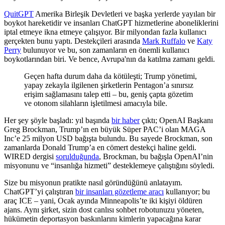
QuitGPT
Amerika Birleşik Devletleri ve başka yerlerde yayılan bir
boykot hareketidir ve insanları ChatGPT hizmetlerine aboneliklerini
iptal etmeye ikna etmeye çalışıyor. Bir milyondan fazla kullanıcı
gerçekten bunu yaptı. Destekçileri arasında
Mark Ruffalo
ve
Katy
Perry
bulunuyor ve bu, son zamanların en önemli kullanıcı
boykotlarından biri. Ve bence, Avrupa'nın da katılma zamanı geldi.
Geçen hafta durum daha da kötüleşti; Trump yönetimi,
yapay zekayla ilgilenen şirketlerin Pentagon’a sınırsız
erişim sağlamasını talep etti – bu, geniş çapta gözetim
ve otonom silahların işletilmesi amacıyla bile.
Her şey şöyle başladı: yıl başında
bir haber
çıktı; OpenAI Başkanı
Greg Brockman, Trump’ın en büyük Süper PAC’i olan MAGA
Inc’e 25 milyon USD bağışta bulundu. Bu sayede Brockman, son
zamanlarda Donald Trump’a en cömert destekçi haline geldi.
WIRED dergisi
sorulduğunda
, Brockman, bu bağışla OpenAI’nin
misyonunu ve “insanlığa hizmeti” desteklemeye çalıştığını söyledi.
Size bu misyonun pratikte nasıl göründüğünü anlatayım.
ChatGPT’yi çalıştıran
bir insanları gözetleme aracı
kullanıyor; bu
araç ICE – yani, Ocak ayında Minneapolis’te iki kişiyi öldüren
ajans. Aynı şirket, sizin dost canlısı sohbet robotunuzu yöneten,
hükümetin deportasyon baskınlarını kimlerin yapacağına karar