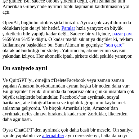
işe gittiler. Bu, sadece otobüs şirketini değil, aynı zamanda tüm
Amerikan Güneyi’nde ayrımcı toplu taşımanın kaldırılmasına yol
açtı.
OpenAI, bugünün otobüs şirketimizdir. Ayrıca çok zayıf durumda
oldukları için de iyi bir hedef.
Paralar
hızla yanıyor; en büyük
şirketlerin bile yaptığı kadar değil. Sadece bir yıl içinde,
pazar payı
%69’dan %45’e düştü. O kadar maddi sıkıntıya düştüler ki, reklam
kullanmaya başladılar; bu, Sam Altman’ın geçmişte “
son çare
”
olarak adlandırdığı bir strateji. Yatırımcılar, abonelerinin sayısını
yakından izliyor. Her abonelik iptali, şirkete ciddi şekilde yansıyor.
On saniyede ayrıl
Ve QuitGPT’yi, örneğin #DeleteFacebook veya zaman zaman
yapılan Amazon boykotlarından ayıran başka bir neden daha var:
Bu girişimler her iki durumda da başarısız oldu çünkü insanlara çok
büyük taleplerde bulundular. Facebook’tan ayrılmak, sosyal
haritanızı, aile fotoğraflarınızı ve topluluk gruplarını kaybetmek
anlamına geliyordu. Ve birçok Amerikalı için, Amazon’dan
ayrılmak, nefes almayı bırakmak kadar zor. Zorluklar, ilkelerden
daha ağır bastı.
Oysa ChatGPT’den ayrılmak çok daha basit bir mesele. On saniye
içinde yapılabilir ve
alternatifler
aynı derecede iyi, hatta daha iyi