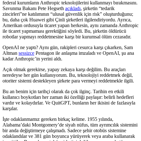
federal kurumların Anthropic teknolojilerini kullanmayı bırakmasını.
Savunma Bakanı Pete Hegseth
açıkladı
, şirketin “tedarik
zincirleri”ne katılımının “ulusal güvenlik için risk” oluşturduğunu;
bu, daha çok Huawei gibi Çinli şirketleri ilgilendiriyordu. Ayrıca,
Amerikan ordusuyla ticaret yapan herkesin, aynı zamanda Anthropic
ile ticaret yapmaması gerektiğini söyledi. Bu, şirketin öldürücü
robotlar yapmayı reddetmesine karşı bir kurumsal ölüm cezasıdır.
OpenAI ne yaptı? Aynı gün, rakipleri cesurca karşı çıkarken, Sam
Altman
sessizce
Pentagon ile anlaşma imzaladı ve OpenAI, şu ana
kadar Anthropic’in yerini aldı.
Açık olmak gerekirse, yapay zekaya karşı değilim. Bu araçları
neredeyse her gün kullanıyorum. Bu, teknolojiyi reddetmek değil,
otoriter sistemi destekleyen şirkete para vermeyi reddetmekle ilgili.
Bu an benim için tarihçi olarak da çok ilginç. Tarihin en etkili
kullanıcı boykotları her zaman iki özelliği paylaşır: belirli hedefleri
vardır ve kolaydırlar. Ve QuitGPT, bunların her ikisini de fazlasıyla
karşılar.
İşte odaklanmamız gereken birkaç kelime. 1955 yılında,
Alabama’daki Montgomery’de siyah nüfus, tüm ayrımcılık sistemini
bir anda değiştirmeye çalışmadı. Sadece şehir otobüs sistemine
odaklandılar ve 381 gün boyunca yürüyerek veya araba kullanarak