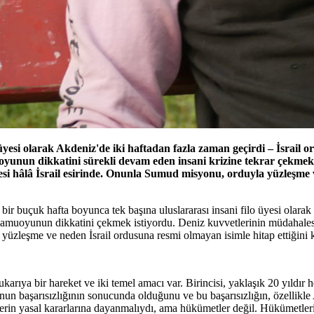
yesi olarak Akdeniz'de iki haftadan fazla zaman geçirdi – İsrail o
uoyunun dikkatini sürekli devam eden insani krizine tekrar çekmek i
üyesi hâlâ İsrail esirinde. Onunla Sumud misyonu, orduyla yüzleşm
ir buçuk hafta boyunca tek başına uluslararası insani filo üyesi olarak 
amuoyunun dikkatini çekmek istiyordu. Deniz kuvvetlerinin müdahalesi sı
 yüzleşme ve neden İsrail ordusuna resmi olmayan isimle hitap ettiğini 
yukarıya bir hareket ve iki temel amacı var. Birincisi, yaklaşık 20 yıl
yonun başarısızlığının sonucunda olduğunu ve bu başarısızlığın, özellikl
rin yasal kararlarına dayanmalıydı, ama hükümetler değil. Hükümetlerin