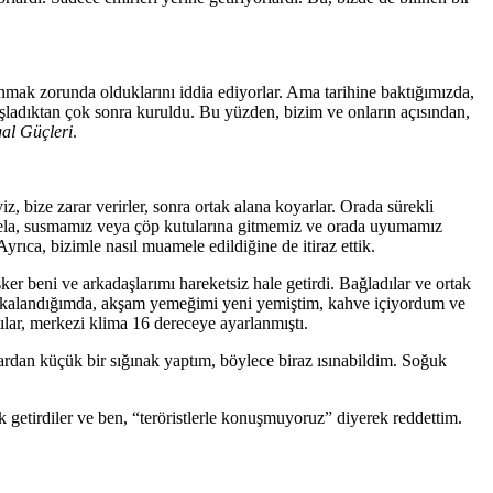
unmak zorunda olduklarını iddia ediyorlar. Ama tarihine baktığımızda,
başladıktan çok sonra kuruldu. Bu yüzden, bizim ve onların açısından,
gal Güçleri
.
iz, bize zarar verirler, sonra ortak alana koyarlar. Orada sürekli
Mesela, susmamız veya çöp kutularına gitmemiz ve orada uyumamız
yrıca, bizimle nasıl muamele edildiğine de itiraz ettik.
sker beni ve arkadaşlarımı hareketsiz hale getirdi. Bağladılar ve ortak
i. Yakalandığımda, akşam yemeğimi yeni yemiştim, kahve içiyordum ve
ılar, merkezi klima 16 dereceye ayarlanmıştı.
lardan küçük bir sığınak yaptım, böylece biraz ısınabildim. Soğuk
 getirdiler ve ben, “teröristlerle konuşmuyoruz” diyerek reddettim.