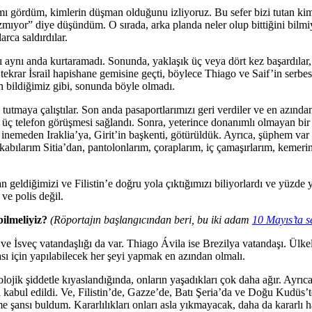
ı gördüm, kimlerin düşman olduğunu izliyoruz. Bu sefer bizi tutan ki
mıyor” diye düşündüm. O sırada, arka planda neler olup bittiğini bilmiy
rca saldırdılar.
ı aynı anda kurtaramadı. Sonunda, yaklaşık üç veya dört kez başardılar
tekrar İsrail hapishane gemisine geçti, böylece Thiago ve Saif’in serbe
n bildiğimiz gibi, sonunda böyle olmadı.
utmaya çalıştılar. Son anda pasaportlarımızı geri verdiler ve en azında
 üç telefon görüşmesi sağlandı. Sonra, yeterince donanımlı olmayan bir
nemeden Iraklia’ya, Girit’in başkenti, götürüldük. Ayrıca, şüphem var ki,
kkabılarım Sitia’dan, pantolonlarım, çoraplarım, iç çamaşırlarım, kemeri
 geldiğimizi ve Filistin’e doğru yola çıktığımızı biliyorlardı ve yüzde
ve polis değil.
ilmeliyiz?
(Röportajın başlangıcından beri, bu iki adam
10 Mayıs’ta se
ol ve İsveç vatandaşlığı da var. Thiago Ávila ise Brezilya vatandaşı. Ülke
sı için yapılabilecek her şeyi yapmak en azından olmalı.
lojik şiddetle kıyaslandığında, onların yaşadıkları çok daha ağır. Ayrıc
sa kabul edildi. Ve, Filistin’de, Gazze’de, Batı Şeria’da ve Doğu Kudüs
e şansı buldum. Kararlılıkları onları asla yıkmayacak, daha da kararlı h