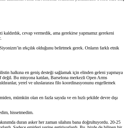
mizi kaldırdık, cevap vermedik, ama gerekirse yapmamız gerekeni
.
 Siyonizm’in ırkçılık olduğunu belirtmek gerek. Onların farklı etnik
ilistin halkına en geniş desteği sağlamak için elinden geleni yapmaya
f değil. Bu misyona katılan, Barselona merkezli Open Arms
aldıranlar, yerel ve uluslararası filo koordinasyonunu engellemek
miden, mümkün olan en fazla sayıda ve en hızlı şekilde devre dışı
medim, hissetmedim.
n yakınımda duran asker her zaman silahını bana doğrultuyordu. 20-25
rdı. Sadece emirleri yerine getiriyorlardı. Bu, bizde de bilinen bir