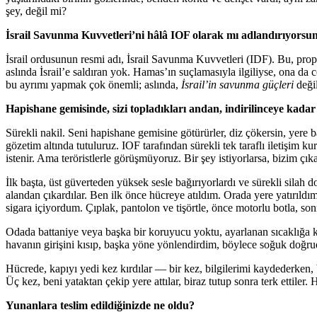
şey, değil mi?
İsrail Savunma Kuvvetleri’ni hâlâ IOF olarak mı adlandırıyors
İsrail ordusunun resmi adı, İsrail Savunma Kuvvetleri (IDF). Bu, prop
aslında İsrail’e saldıran yok. Hamas’ın suçlamasıyla ilgiliyse, ona da
bu ayrımı yapmak çok önemli; aslında,
İsrail’in savunma güçleri
deği
Hapishane gemisinde, sizi topladıkları andan, indirilinceye kadar
Sürekli nakil. Seni hapishane gemisine götürürler, diz çökersin, yere bas
gözetim altında tutuluruz. IOF tarafından sürekli tek taraflı iletiş
istenir. Ama teröristlerle görüşmüyoruz. Bir şey istiyorlarsa, bizim çı
İlk başta, üst güverteden yüksek sesle bağırıyorlardı ve sürekli silah d
alandan çıkardılar. Ben ilk önce hücreye atıldım. Orada yere yatırıld
sigara içiyordum. Çıplak, pantolon ve tişörtle, önce motorlu botla, s
Odada battaniye veya başka bir koruyucu yoktu, ayarlanan sıcaklığa ka
havanın girişini kısıp, başka yöne yönlendirdim, böylece soğuk doğr
Hücrede, kapıyı yedi kez kırdılar — bir kez, bilgilerimi kaydederken,
Üç kez, beni yataktan çekip yere attılar, biraz tutup sonra terk ettiler. 
Yunanlara teslim edildiğinizde ne oldu?