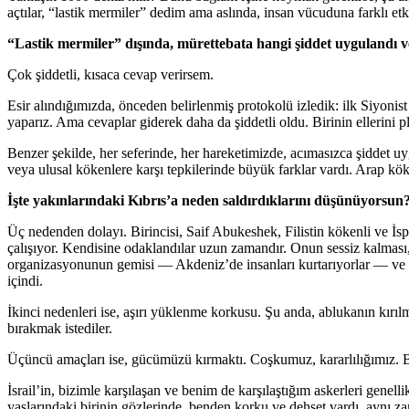
açtılar, “lastik mermiler” dedim ama aslında, insan vücuduna farklı et
“Lastik mermiler” dışında, mürettebata hangi şiddet uygulandı ve 
Çok şiddetli, kısaca cevap verirsem.
Esir alındığımızda, önceden belirlenmiş protokolü izledik: ilk Siyoni
yaparız. Ama cevaplar giderek daha da şiddetli oldu. Birinin ellerini p
Benzer şekilde, her seferinde, her hareketimizde, acımasızca şiddet uy
veya ulusal kökenlere karşı tepkilerinde büyük farklar vardı. Arap kö
İşte yakınlarındaki Kıbrıs’a neden saldırdıklarını düşünüyorsun
Üç nedenden dolayı. Birincisi, Saif Abukeshek, Filistin kökenli ve İsp
çalışıyor. Kendisine odaklandılar uzun zamandır. Onun sessiz kalma
organizasyonunun gemisi — Akdeniz’de insanları kurtarıyorlar — ve Gre
içindi.
İkinci nedenleri ise, aşırı yüklenme korkusu. Şu anda, ablukanın kırı
bırakmak istediler.
Üçüncü amaçları ise, gücümüzü kırmaktı. Coşkumuz, kararlılığımız. Be
İsrail’in, bizimle karşılaşan ve benim de karşılaştığım askerleri gene
yaşlarındaki birinin gözlerinde, benden korku ve dehşet vardı, aynı z