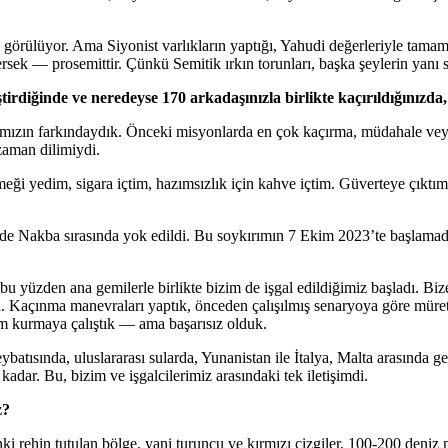
k görülüyor. Ama Siyonist varlıkların yaptığı, Yahudi değerleriyle tamam
rsek — prosemittir. Çünkü Semitik ırkın torunları, başka şeylerin yanı sı
diğinde ve neredeyse 170 arkadaşınızla birlikte kaçırıldığınızda,
ızın farkındaydık. Önceki misyonlarda en çok kaçırma, müdahale veya s
zaman dilimiydi.
i yedim, sigara içtim, hazımsızlık için kahve içtim. Güverteye çıktı
948’de Nakba sırasında yok edildi. Bu soykırımın 7 Ekim 2023’te başlam
u yüzden ana gemilerle birlikte bizim de işgal edildiğimiz başladı. Bi
 Kaçınma manevraları yaptık, önceden çalışılmış senaryoya göre müretteb
işim kurmaya çalıştık — ama başarısız olduk.
eybatısında, uluslararası sularda, Yunanistan ile İtalya, Malta arasında 
kadar. Bu, bizim ve işgalcilerimiz arasındaki tek iletişimdi.
z?
 rehin tutulan bölge, yani turuncu ve kırmızı çizgiler, 100-200 deniz 