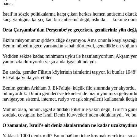
bana.
İsrail’in sözde politikalarına karşı çıkan herkes hemen antisemit olara
karşı yaptığına karşı çıkan biri antisemit değil, aslında — köküne döne
Orta Çarşamba’dan Perşembe’ye geçerken, gemileriniz yön değiştir
Bizim misyonumuz şiddetsizliğe dayanıyor. Ama onunla karşılaşacağım
Benim nöbetim gece yarısından sabah dörtteydi, genellikle en yoğun 
Yediden sekize kadar, minimum uyku ile hazırlanıyordum. Akşam yemeğ
yanımızda duruyordu ve şu anda işgal altındaydı.
Bu arada, gemiler Filistin köylerinin isimlerini taşıyor, ki bunlar 1
El-Faluja’yı da yok ettiler.
Benim gemim Arkham 3, El-Faluja, küçük filo sınırında yer alıyordu, b
bilmiyorduk. Dimru gemileri ve tekneleri de bizim yanımıza geliyordu.
navigasyon sistemi, internet, radyo ve ışık sinyalleri) kullanarak ilet
Mühim olan, bunun, işgal altındaki Filistin’e yakın değil, Girit’in gün
sorduk, cevapları ise İsrail Deniz Kuvvetleri’nden olduklarıydı. Ve bu 
O zamanlar, İsrail’e ait deniz alanlarından ne kadar uzaktaydını
Yaklaşık 1000 deniz mili? Bunu bağlam içine koymak gerekirse, şu anki