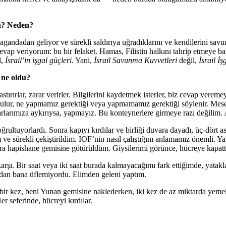
un? Neden?
agandadan geliyor ve sürekli saldırıya uğradıklarını ve kendilerini sav
 cevap veriyorum: bu bir felaket. Hamas, Filistin halkını tahrip etmeye 
l,
İsrail’in işgal güçleri
. Yani,
İsrail Savunma Kuvvetleri
değil,
İsrail İş
 ne oldu?
tırırlar, zarar verirler. Bilgilerini kaydetmek isterler, biz cevap veremey
im kurulur, ne yapmamız gerektiği veya yapmamamız gerektiği söylenir. 
karlarımıza aykırıysa, yapmayız. Bu konteynerlere girmeye razı değilim. A
oğrultuyorlardı. Sonra kapıyı kırdılar ve birliği duvara dayadı, üç-dört a
ım ve sürekli çekiştirildim. IOF’nin nasıl çalıştığını anlamamız öneml
onra hapishane gemisine götürüldüm. Giysilerimi görünce, hücreye kapatt
rşı. Bir saat veya iki saat burada kalmayacağımı fark ettiğimde, yatak
udan bana üflemiyordu. Elimden geleni yaptım.
 bir kez, beni Yunan gemisine naklederken, iki kez de az miktarda yemek
Her seferinde, hücreyi kırdılar.