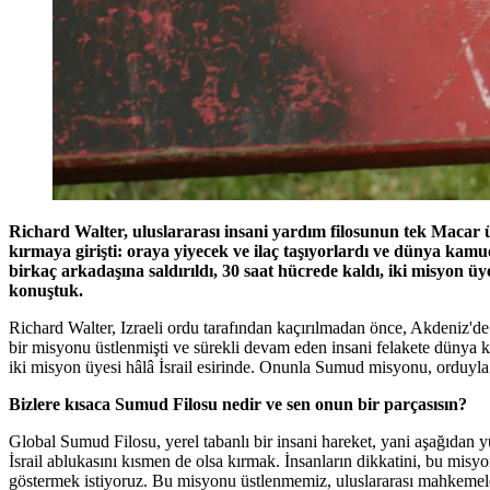
Richard Walter, uluslararası insani yardım filosunun tek Macar ü
kırmaya girişti: oraya yiyecek ve ilaç taşıyorlardı ve dünya kam
birkaç arkadaşına saldırıldı, 30 saat hücrede kaldı, iki misyon 
konuştuk.
Richard Walter, Izraeli ordu tarafından kaçırılmadan önce, Akdeniz'de b
bir misyonu üstlenmişti ve sürekli devam eden insani felakete dünya k
iki misyon üyesi hâlâ İsrail esirinde. Onunla Sumud misyonu, orduyla
Bizlere kısaca Sumud Filosu nedir ve sen onun bir parçasısın?
Global Sumud Filosu, yerel tabanlı bir insani hareket, yani aşağıdan 
İsrail ablukasını kısmen de olsa kırmak. İnsanların dikkatini, bu mis
göstermek istiyoruz. Bu misyonu üstlenmemiz, uluslararası mahkemele