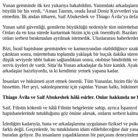
Yunan gemisinde ilk kez yukarıya bakabildim. Yanımdaki arkadaşlarım
büyülü bir his verdi, “Aman Tanrım, orada İsrail Deniz Kuvvetleri yaz
etmedim. İlk andan itibaren, Saif Abukeshek ve Thiago Ávila’ya defala
Yunan sahil güvenliği, gemilerin büyüklüğü nedeniyle tüm mürettebat
Onları da en kısa sürede kurtarmak bizim için çok önemliydi. Bazıları 
onları serbest bırakmadan ayrılmak istemedik. Uluslararası haberlerde
Bizi, İsrail hapishane gemisinden ve kamuoyundan olabildiğince uzak t
çıktıktan sonra, mürettebata toplamda yaklaşık bir buçuk dakika süren
düşük seviyede tıbbi bakım sağlandıktan sonra, otobüse bindirildik ve i
servis üyeleri de vardı. Sitia’da Yunan arkadaşlar da bize katıldı. Aya
arkadaşlar hazırlıyordu, ta ki kendimiz yemek yapana kadar.
İnsanları ve hükümeti ayırt etmek önemli. Tüm Yunanlar, bizim filo’dan
hissettim. Her şeyi, sakinleşmemiz için yaptılar. Yunan halkı, hükümet 
Thiago Ávila ve Saif Abukeshek hâlâ esirler. Onlar hakkında ne b
Saif, Filistin kökenli ve hâlâ Filistin belgelerine sahip, ayrıca İspany
hapishanelerinde tutulduğunu göz önüne alırsak, onların serbest kalma
İzlediğim kadarıyla, bana ve arkadaşlarıma uygulanan fiziksel ve psiko
farklı değil. Geçenlerde, bu tutukluların idam edilebileceğine dair ya
buradan geliyor. Bu insanların yaşadıklarının bir parçasını deneyimlem