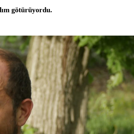
rdım götürüyordu.