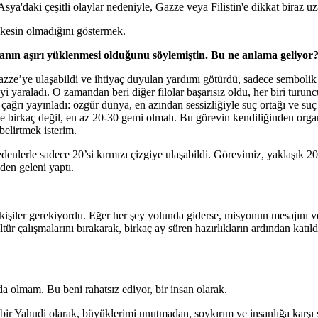
ya'daki çeşitli olaylar nedeniyle, Gazze veya Filistin'e dikkat biraz uza
şkesin olmadığını göstermek.
ukanın aşırı yüklenmesi olduğunu söylemiştin. Bu ne anlama geliyor
 Gazze’ye ulaşabildi ve ihtiyaç duyulan yardımı götürdü, sadece sembolik m
yi yaraladı. O zamandan beri diğer filolar başarısız oldu, her biri turu
 çağrı yayınladı: özgür dünya, en azından sessizliğiyle suç ortağı ve s
ece birkaç değil, en az 20-30 gemi olmalı. Bu görevin kendiliğinden organ
belirtmek isterim.
nedenlerle sadece 20’si kırmızı çizgiye ulaşabildi. Görevimiz, yaklaşık
nden geleni yaptı.
kişiler gerekiyordu. Eğer her şey yolunda giderse, misyonun mesajını ve 
tür çalışmalarını bırakarak, birkaç ay süren hazırlıkların ardından katıld
da olmam. Bu beni rahatsız ediyor, bir insan olarak.
bir Yahudi olarak, büyüklerimi unutmadan, soykırım ve insanlığa karşı 