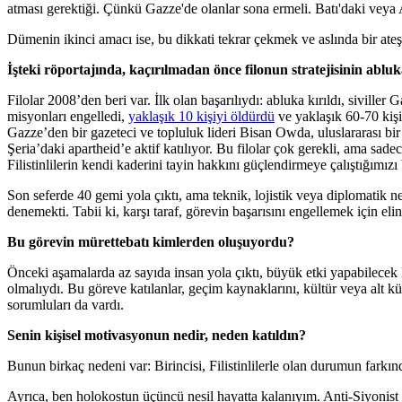
atması gerektiği. Çünkü Gazze'de olanlar sona ermeli. Batı'daki veya As
Dümenin ikinci amacı ise, bu dikkati tekrar çekmek ve aslında bir ate
İşteki röportajında, kaçırılmadan önce filonun stratejisinin abl
Filolar 2008’den beri var. İlk olan başarılıydı: abluka kırıldı, siviller
misyonları engelledi,
yaklaşık 10 kişiyi öldürdü
ve yaklaşık 60-70 kişi
Gazze’den bir gazeteci ve topluluk lideri Bisan Owda, uluslararası bir
Şeria’daki apartheid’e aktif katılıyor. Bu filolar çok gerekli, ama sad
Filistinlilerin kendi kaderini tayin hakkını güçlendirmeye çalıştığımızı 
Son seferde 40 gemi yola çıktı, ama teknik, lojistik veya diplomatik 
denemekti. Tabii ki, karşı taraf, görevin başarısını engellemek için eli
Bu görevin mürettebatı kimlerden oluşuyordu?
Önceki aşamalarda az sayıda insan yola çıktı, büyük etki yapabilecek 
olmalıydı. Bu göreve katılanlar, geçim kaynaklarını, kültür veya alt kül
sorumluları da vardı.
Senin kişisel motivasyonun nedir, neden katıldın?
Bunun birkaç nedeni var: Birincisi, Filistinlilerle olan durumun farkın
Ayrıca, ben holokostun üçüncü nesil hayatta kalanıyım. Anti-Siyonist 