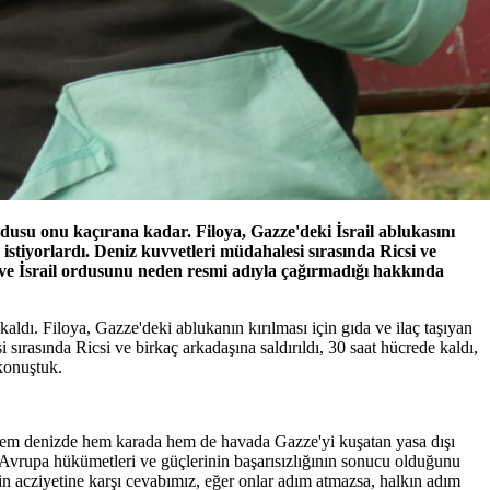
rdusu onu kaçırana kadar. Filoya, Gazze'deki İsrail ablukasını
stiyorlardı. Deniz kuvvetleri müdahalesi sırasında Ricsi ve
e ve İsrail ordusunu neden resmi adıyla çağırmadığı hakkında
kaldı. Filoya, Gazze'deki ablukanın kırılması için gıda ve ilaç taşıyan
rasında Ricsi ve birkaç arkadaşına saldırıldı, 30 saat hücrede kaldı,
konuştuk.
dır hem denizde hem karada hem de havada Gazze'yi kuşatan yasa dışı
e Avrupa hükümetleri ve güçlerinin başarısızlığının sonucu olduğunu
 acziyetine karşı cevabımız, eğer onlar adım atmazsa, halkın adım