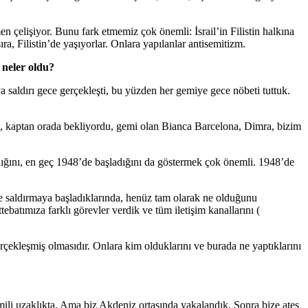
en çelişiyor. Bunu fark etmemiz çok önemli: İsrail’in Filistin halkına
ra, Filistin’de yaşıyorlar. Onlara yapılanlar antisemitizm.
 neler oldu?
aldırı gece gerçekleşti, bu yüzden her gemiye gece nöbeti tuttuk.
m, kaptan orada bekliyordu, gemi olan Bianca Barcelona, Dimra, bizim
adığını, en geç 1948’de başladığını da göstermek çok önemli. 1948’de
ze saldırmaya başladıklarında, henüz tam olarak ne olduğunu
atımıza farklı görevler verdik ve tüm iletişim kanallarını (
gerçekleşmiş olmasıdır. Onlara kim olduklarını ve burada ne yaptıklarını
mili uzaklıkta. Ama biz Akdeniz ortasında yakalandık. Sonra bize ateş