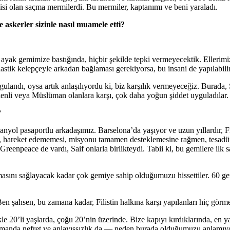
kisi olan saçma mermilerdi. Bu mermiler, kaptanımı ve beni yaraladı.
askerler sizinle nasıl muamele etti?
st ayak gemimize bastığında, hiçbir şekilde tepki vermeyecektik. Elleri
lastik kelepçeyle arkadan bağlaması gerekiyorsa, bu insani de yapılabilir
gulandı, oysa artık anlaşılıyordu ki, biz karşılık vermeyeceğiz. Burada,
kenli veya Müslüman olanlara karşı, çok daha yoğun şiddet uyguladılar.
?
anyol pasaportlu arkadaşımız. Barselona’da yaşıyor ve uzun yıllardır, F
sı, hareket edememesi, misyonu tamamen desteklemesine rağmen, tesadü
enpeace de vardı, Saif onlarla birlikteydi. Tabii ki, bu gemilere ilk s
lmasını sağlayacak kadar çok gemiye sahip olduğumuzu hissettiler. 60 ge
n şahsen, bu zamana kadar, Filistin halkına karşı yapılanları hiç gör
llikle 20’li yaşlarda, çoğu 20’nin üzerinde. Bize kapıyı kırdıklarında, e
amanda nefret ve anlayışsızlık da — neden burada olduğumuzu anlamıyorla