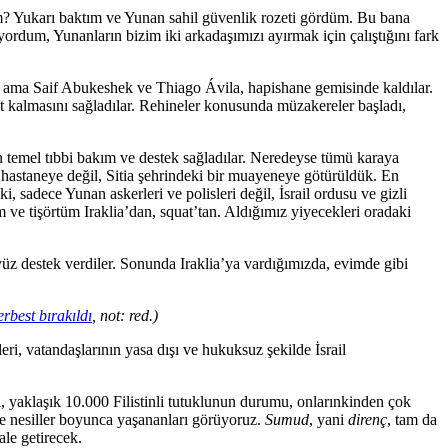
m? Yukarı baktım ve Yunan sahil güvenlik rozeti gördüm. Bu bana
ordum, Yunanların bizim iki arkadaşımızı ayırmak için çalıştığını fark
, ama Saif Abukeshek ve Thiago Ávila, hapishane gemisinde kaldılar.
st kalmasını sağladılar. Rehineler konusunda müzakereler başladı,
n temel tıbbi bakım ve destek sağladılar. Neredeyse tümü karaya
 hastaneye değil, Sitia şehrindeki bir muayeneye götürüldük. En
 sadece Yunan askerleri ve polisleri değil, İsrail ordusu ve gizli
m ve tişörtüm Iraklia’dan, squat’tan. Aldığımız yiyecekleri oradaki
 yüz destek verdiler. Sonunda Iraklia’ya vardığımızda, evimde gibi
rbest bırakıldı
, not: red.)
leri, vatandaşlarının yasa dışı ve hukuksuz şekilde İsrail
a, yaklaşık 10.000 Filistinli tutuklunun durumu, onlarınkinden çok
’te nesiller boyunca yaşananları görüyoruz.
Sumud
, yani
direnç
, tam da
ale getirecek.