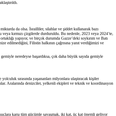
klaştırıldı.
?
iktarda da olsa. İsrailliler, silahlar ve şiddet kullanarak bazı
ncu veya kırmızı çizgilerde durduruldu. Bu nedenle, 2023 veya 2024’te,
uç ortaklığı yapıyor, ve birçok durumda Gazze’deki soykırım ve Batı
ize edilmediğini, Filistin halkının çağrısına yanıt verdiğimizi ve
 20 gemiyle neredeyse başardıksa, çok daha büyük sayıda gemiyle
yolculuk sırasında yaşananları milyonlara ulaştıracak kişiler
ılar. Aralarında denizciler, yelkenli ekipleri ve teknik ve koordinasyon
suçlara karşı tüm gücümle savaşmak, iki kat, üç kat önemli geliyor