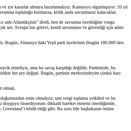
a ve zor kararlar almaya hazırlamalıyız. Kamuoyu olgunlaşıyor: 10 yıl
savunma topluluğu kurmazsa, kritik anda savunmasız kalacaklar.
 anti-Atlantikçisin” derdi, ben de savunma özerkliğine vurgu
k net. Avrupa’nın görevi, kendi savunması ve güvenliği için adım
lı. Bugün, Almanya’daki Yeşil parti üyelerinin (bugün 180.000’den
 teşvik etmeliyiz, ama bu savaş karşıtlığı değildir. Partimizde, bu
irlikte her şey değişti. Bugün, partinin merkezindeyim çünkü bazı
t olmalı.
lduğumuzdan emin olmalıyız; tam vergi toplama yetkileri ve bu
 bu duyguyu hissediyorum: dikkatli hareket etmemi önerdiğimde,
 Greenland’i tehdit ettiği gibi. Bu soru bile başbakanın önüne