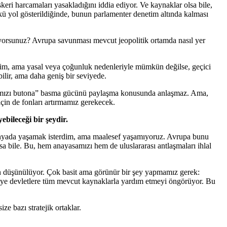
eri harcamaları yasakladığını iddia ediyor. Ve kaynaklar olsa bile,
ü yol gösterildiğinde, bunun parlamenter denetim altında kalması
orsunuz? Avrupa savunması mevcut jeopolitik ortamda nasıl yer
erim, ama yasal veya çoğunluk nedenleriyle mümkün değilse, geçici
ilir, ama daha geniş bir seviyede.
kırmızı butona” basma gücünü paylaşma konusunda anlaşmaz. Ama,
için de fonları artırmamız gerekecek.
ebileceği bir şeydir.
dünyada yaşamak isterdim, ama maalesef yaşamıyoruz. Avrupa bunu
a bile. Bu, hem anayasamızı hem de uluslararası antlaşmaları ihlal
kten düşünülüyor. Çok basit ama görünür bir şey yapmamız gerek:
 üye devletlere tüm mevcut kaynaklarla yardım etmeyi öngörüyor. Bu
ze bazı stratejik ortaklar.