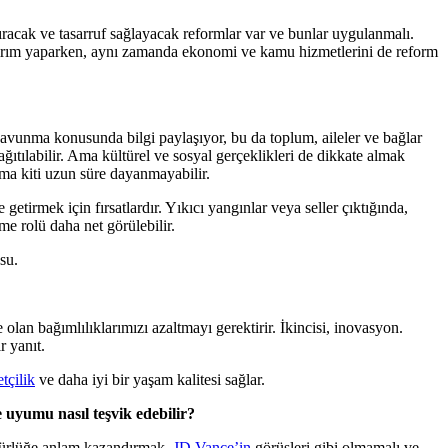
tıracak ve tasarruf sağlayacak reformlar var ve bunlar uygulanmalı.
tırım yaparken, aynı zamanda ekonomi ve kamu hizmetlerini de reform
avunma konusunda bilgi paylaşıyor, bu da toplum, aileler ve bağlar
ağıtılabilir. Ama kültürel ve sosyal gerçeklikleri de dikkate almak
ma kiti uzun süre dayanmayabilir.
getirmek için fırsatlardır. Yıkıcı yangınlar veya seller çıktığında,
me rolü daha net görülebilir.
su.
lan bağımlılıklarımızı azaltmayı gerektirir. İkincisi, inovasyon.
r yanıt.
tçilik
ve daha iyi bir yaşam kalitesi sağlar.
 uyumu nasıl teşvik edebilir?
zgürlüğe anlam kazandırmak,
JD Vance’in
görüşleri gibi olmamalı ve