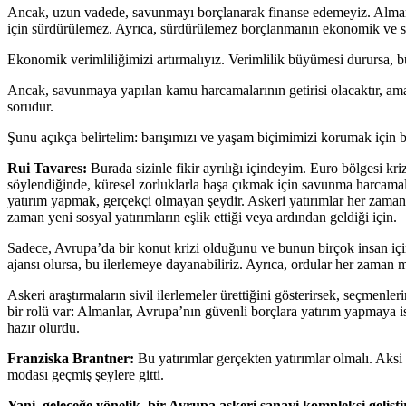
Ancak, uzun vadede, savunmayı borçlanarak finanse edemeyiz. Almanya
için sürdürülemez. Ayrıca, sürdürülemez borçlanmanın ekonomik ve sosya
Ekonomik verimliliğimizi artırmalıyız. Verimlilik büyümesi durursa, bü
Ancak, savunmaya yapılan kamu harcamalarının getirisi olacaktır, ama 
sorudur.
Şunu açıkça belirtelim: barışımızı ve yaşam biçimimizi korumak için b
Rui Tavares:
Burada sizinle fikir ayrılığı içindeyim. Euro bölgesi k
söylendiğinde, küresel zorluklarla başa çıkmak için savunma harcam
yatırım yapmak, gerçekçi olmayan şeydir. Askeri yatırımlar her zaman 
zaman yeni sosyal yatırımların eşlik ettiği veya ardından geldiği için.
Sadece, Avrupa’da bir konut krizi olduğunu ve bunun birçok insan için 
ajansı olursa, bu ilerlemeye dayanabiliriz. Ayrıca, ordular her zaman m
Askeri araştırmaların sivil ilerlemeler ürettiğini gösterirsek, seçme
bir rolü var: Almanlar, Avrupa’nın güvenli borçlara yatırım yapmaya 
hazır olurdu.
Franziska Brantner:
Bu yatırımlar gerçekten yatırımlar olmalı. Aks
modası geçmiş şeylere gitti.
Yani, geleceğe yönelik, bir Avrupa askeri sanayi kompleksi geliştir