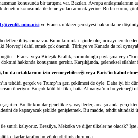
ansman konusunda bir tartışma var. Bazıları, Avrupa antlaşmalarının ask
k denetim konusunda ilerleme yolları aramak yerine. Bu bir sorun, çünk
l güvenlik mimarisi
ve Fransız nükleer şemsiyesi hakkında ne düşünüy
hedeflere ihtiyacımız var. Bunu kurumlar içinde oluşturmayı tercih ed
 belki Norveç’i dahil etmek çok önemli. Türkiye ve Kanada da rol oynayab
e bugün – Fransa veya Birleşik Krallık, sorumluluğu paylaşma veya “
 doktrini hakkında konuşması gerekir. Karşılığında, geleneksel silahlar 
i, bu da ortaklarının izin vermeyebileceği veya Paris’in kabul etmey
in tehdidi gerçek ve Trump’ın geri çekilmesi de öyle. Daha iyi bir 
ını öneriyor. Bu çok kötü bir fikir, hatta Almanya’nın bu yeteneği ols
ı şaşırtıcı. Bu tür konular genellikle yavaş ilerler, ama şu anda gerçe
ddesini de kapsayacak şekilde genişletmek. Bu madde, tehdit altındaki
le sınırlı kalıyoruz. Brezilya, Meksika ve diğer ülkeler ne olacak? İşte si
itik çıkarlar tarafından yönlendirilmiş durumda.