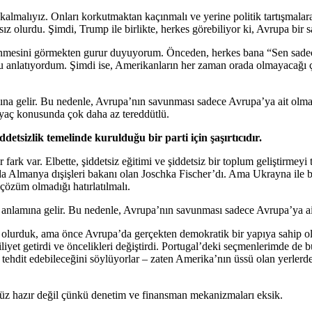
almalıyız. Onları korkutmaktan kaçınmalı ve yerine politik tartışmalar
olurdu. Şimdi, Trump ile birlikte, herkes görebiliyor ki, Avrupa bir 
enmesini görmekten gurur duyuyorum. Önceden, herkes bana “Sen sadece
anlatıyordum. Şimdi ise, Amerikanların her zaman orada olmayacağı ço
ına gelir. Bu nedenle, Avrupa’nın savunması sadece Avrupa’ya ait olma
htiyaç konusunda çok daha az tereddütlü.
ddetsizlik temelinde kurulduğu bir parti için şaşırtıcıdır.
ir fark var. Elbette, şiddetsiz eğitimi ve şiddetsiz bir toplum geliştirmeyi
da Almanya dışişleri bakanı olan Joschka Fischer’dı. Ama Ukrayna ile b
i çözüm olmadığı hatırlatılmalı.
 anlamına gelir. Bu nedenle, Avrupa’nın savunması sadece Avrupa’ya ai
 olurduk, ama önce Avrupa’da gerçekten demokratik bir yapıya sahip o
iyet getirdi ve öncelikleri değiştirdi. Portugal’deki seçmenlerimde de
tehdit edebileceğini söylüyorlar – zaten Amerika’nın üssü olan yerlerde,
nüz hazır değil çünkü denetim ve finansman mekanizmaları eksik.