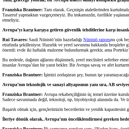
Franziska Brantner:
Tam olarak. Geçmişin ataletlerinden kurtulmalıy
Tasarruf yapmaktan vazgeçemeyiz. Bu imkansızdır, özellikle yaşlana
etmeliyiz.
Avrupa’yı karşı karşıya getiren güvenlik tehditlerine karşı insanla
Rui Tavares:
Sauli Niinistö’nün hazırladığı
Niinistö raporu
nu çok be
etrafında şekilleniyor. Hazırlık ve yerel savunma hakkında broşürler gib
önemli: evde iki haftalık malzeme bulundurmak gerekir, ama Portekiz
Bu nedenle, dağıtım ağlarını düşünmeli, yerel meclisleri seferber etmeli
insanlar Avrupa’dan bir yanıt bekler. Bir Avrupa savaş ve afet kurtarma
Franziska Brantner:
İşimizi zorlaştıran şey, bunun işe yaramayacağ
Avrupa’nın teknolojik ve sanayi altyapısının yanı sıra, AB seviye
Franziska Brantner:
Avrupa rekabetçiliğinin üç temel üzerine kurulu
Sadece savunmada değil, teknoloji, tıp, biyobiyoloji alanında da. Ve üçün
Başarılı olmak için, gençlerimizin becerilerini ve yenilik kapasitesini g
İleriye dönük olarak, Avrupa’nın önceliklendirmesi gereken hedef
Franziska Brantner:
İlk sormamız gereken soru, “Neden barış, özgü