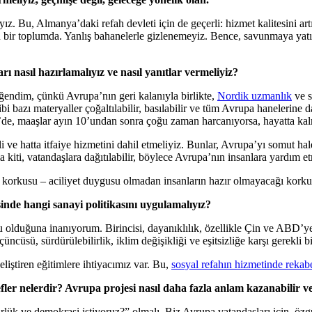
ız. Bu, Almanya’daki refah devleti için de geçerli: hizmet kalitesini ar
n bir toplumda. Yanlış bahanelerle gizlenemeyiz. Bence, savunmaya ya
rı nasıl hazırlamalıyız ve nasıl yanıtlar vermeliyiz?
ğendim, çünkü Avrupa’nın geri kalanıyla birlikte,
Nordik uzmanlık
ve s
i bazı materyaller çoğaltılabilir, basılabilir ve tüm Avrupa hanelerine d
’de, maaşlar ayın 10’undan sonra çoğu zaman harcanıyorsa, hayatta kal
 ve hatta itfaiye hizmetini dahil etmeliyiz. Bunlar, Avrupa’yı somut hale 
 kiti, vatandaşlara dağıtılabilir, böylece Avrupa’nın insanlara yardım et
ı korkusu – aciliyet duygusu olmadan insanların hazır olmayacağı korku
sinde hangi sanayi politikasını uygulamalıyız?
 olduğuna inanıyorum. Birincisi, dayanıklılık, özellikle Çin ve ABD’ye o
cüsü, sürdürülebilirlik, iklim değişikliği ve eşitsizliğe karşı gerekli bi
eliştiren eğitimlere ihtiyacımız var. Bu,
sosyal refahın hizmetinde rekabe
ler nelerdir? Avrupa projesi nasıl daha fazla anlam kazanabilir ve
rlük ve demokrasi istiyoruz?” olmalı. Biz Avrupa vatandaşları için, ö