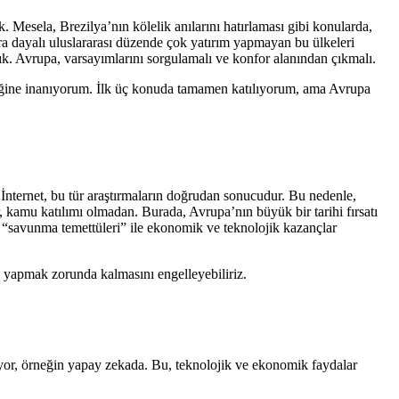
Mesela, Brezilya’nın kölelik anılarını hatırlaması gibi konularda,
ra dayalı uluslararası düzende çok yatırım yapmayan bu ülkeleri
. Avrupa, varsayımlarını sorgulamalı ve konfor alanından çıkmalı.
ektiğine inanıyorum. İlk üç konuda tamamen katılıyorum, ama Avrupa
İnternet, bu tür araştırmaların doğrudan sonucudur. Bu nedenle,
 kamu katılımı olmadan. Burada, Avrupa’nın büyük bir tarihi fırsatı
ın “savunma temettüleri” ile ekonomik ve teknolojik kazançlar
ih yapmak zorunda kalmasını engelleyebiliriz.
kiyor, örneğin yapay zekada. Bu, teknolojik ve ekonomik faydalar