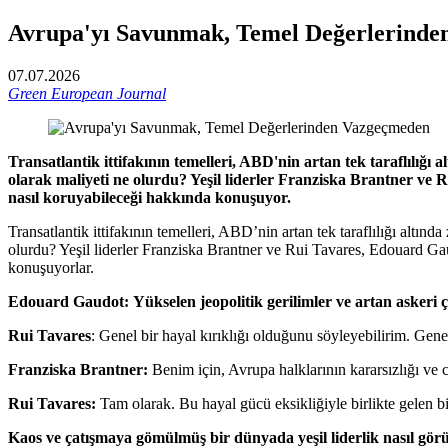
Avrupa'yı Savunmak, Temel Değerlerind
07.07.2026
Green European Journal
Transatlantik ittifakının temelleri, ABD'nin artan tek taraflılığ
olarak maliyeti ne olurdu? Yeşil liderler Franziska Brantner 
nasıl koruyabileceği hakkında konuşuyor.
Transatlantik ittifakının temelleri, ABD’nin artan tek taraflılığı alt
olurdu? Yeşil liderler Franziska Brantner ve Rui Tavares, Edouard 
konuşuyorlar.
Edouard Gaudot: Yükselen jeopolitik gerilimler ve artan askeri ç
Rui Tavares
: Genel bir hayal kırıklığı olduğunu söyleyebilirim. Gen
Franziska Brantner:
Benim için, Avrupa halklarının kararsızlığı ve ce
Rui Tavares:
Tam olarak. Bu hayal gücü eksikliğiyle birlikte gelen bir
Kaos ve çatışmaya gömülmüş bir dünyada yeşil liderlik nasıl gö