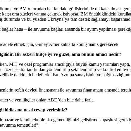
nma ve BM reformları hakkındaki görüşlerini de dikkate alması gerek. 
e karşı orta güçleri yanına çekmek istiyorsa, BM öncülüğündeki kuralla
kmış durumda ve bu yüzden Ukrayna’ya tam destek sağlamayı başaramadık
ik bağlar hatta – ile savunma bağları arasında bir ayrım yapılması ger
ücadele etmek için, Güney Amerikalılarla konuşmanız gerekecek.
ilgilidir. Bir askeri bütçe iyi ve güzel, ama bunun amacı nedir?
ken, MIT ve özel programlar aracılığıyla büyük kamu yatırımları yaptı. 
el sektör tarafından yönlendirilip şekillendirilip ve kontrol ediliyor,
zellikle de iddialı hedeflerle. Bu, Avrupa sanayisinin ve bağımsızlığın
seçmenlerin refah devleti finansmanı ile savunma finansmanı arasında terc
tıcı ve yenilikçiler onlar. ABD’den bile daha fazla.
 iddiasına nasıl cevap verirsiniz?
bir pazar ve kendi teknolojik egemenliğimizi geliştirme kapasitesi gere
“savunma temettüleri”.