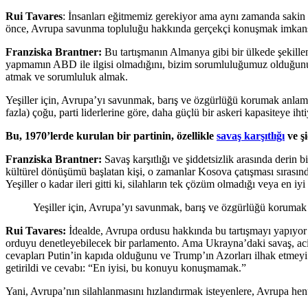
Rui Tavares
: İnsanları eğitmemiz gerekiyor ama aynı zamanda sakin k
önce, Avrupa savunma topluluğu hakkında gerçekçi konuşmak imkansız 
Franziska Brantner:
Bu tartışmanın Almanya gibi bir ülkede şekill
yapmamın ABD ile ilgisi olmadığını, bizim sorumluluğumuz olduğunu 
atmak ve sorumluluk almak.
Yeşiller için, Avrupa’yı savunmak, barış ve özgürlüğü korumak anlam
fazla) çoğu, parti liderlerine göre, daha güçlü bir askeri kapasiteye i
Bu, 1970’lerde kurulan bir partinin, özellikle
savaş karşıtlığı
ve şi
Franziska Brantner:
Savaş karşıtlığı ve şiddetsizlik arasında derin b
kültürel dönüşümü başlatan kişi, o zamanlar Kosova çatışması sırasın
Yeşiller o kadar ileri gitti ki, silahların tek çözüm olmadığı veya en iy
Yeşiller için, Avrupa’yı savunmak, barış ve özgürlüğü korumak
Rui Tavares:
İdealde, Avrupa ordusu hakkında bu tartışmayı yapıyor
orduyu denetleyebilecek bir parlamento. Ama Ukrayna’daki savaş, acil
cevapları Putin’in kapıda olduğunu ve Trump’ın Azorları ilhak etmeyi 
getirildi ve cevabı: “En iyisi, bu konuyu konuşmamak.”
Yani, Avrupa’nın silahlanmasını hızlandırmak isteyenlere, Avrupa he