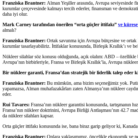
Franziska Brantner:
Alman Yeşiller arasında, Avrupa seviyesinde fin
kurumlar çerçevesinde kalmayı tercih ederler, finansman ve demokrati
daha iyi olur.
Mark Carney tarafından önerilen “orta güçler ittifakı”
ve kürese
almalı?
Franziska Brantner:
Ortak savunma için Avrupa bütçesine ve ortak 
kurumlar tasarlayabiliriz. İttifaklar konusunda, Birleşik Krallık’ı ve
Nükleer silahlar söz konusu olduğunda, açık olalım: ABD – özellikl
Avrupa’nın birbirleriyle, Fransa ve Birleşik Krallık’la, Avrupa nükleer
Bir nükleer garanti, Fransa’dan stratejik bir liderlik talep eder k
Franziska Brantner:
Bu mümkün, ama bizim seçeneğimiz yok. Putin’
yapamazsa, Alman muhafazakârları zaten Almanya’nın nükleer caydırıcıs
eder.
Rui Tavares:
Fransa’nın nükleer garantisi konusunda, tartışmanın hız
Fransa’nın nükleer doktrinini, Avrupa Birliği Antlaşması’nın 42.7 ma
da nükleer silahları kapsar.
Orta güçler ittifakı konusunda ise, bana biraz garip geliyor ki, Kanada i
Franziska Brantner:
Onlara yaklaşımımız, öncelikle ekonomik ve pol