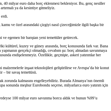
 40 milyar euro daha borç eklenmesi bekleniyor. Bu, genç nesiller
rtırmalı ya da kesintiye gitmeliyiz.
 erdi.
amu ve özel arasındaki çizgiyi nasıl çizeceğimizle ilgili başka bir
 ve egemen bir barıştan yeni temettüler getirecek.
belki kültürel, kuzey ve güney arasında, borç konusunda fark var. Bana
den yapmanın gerçekçi olmadığı, cevabım şu: borç almadan savunmaya
usunda endişelenmeyiz. Özellikle, geçmişte, askeri yatırımlar her
malzemelerle inşaat teknolojileri geliştirilirse ve Avrupa’da bir konut
ir – bir savaş temettüsü.
apmak zorunda kalmasını engelleyebiliriz. Burada Almanya’nın önemli
rupa sonunda meşhur Eurobondu seçerse, milyarlarca euro yatırım için
. Neredeyse 100 milyar euro savunma borcu aldık ve bunun %99’u