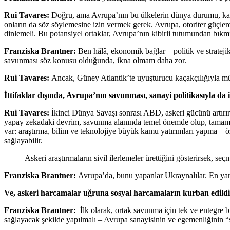
Rui Tavares:
Doğru, ama Avrupa’nın bu ülkelerin dünya durumu, kalkı
onların da söz söylemesine izin vermek gerek. Avrupa, otoriter güçler
dinlemeli. Bu potansiyel ortaklar, Avrupa’nın kibirli tutumundan bı
Franziska Brantner:
Ben hâlâ, ekonomik bağlar – politik ve stratej
savunması söz konusu olduğunda, ikna olmam daha zor.
Rui Tavares:
Ancak, Güney Atlantik’te uyuşturucu kaçakçılığıyla m
İttifaklar dışında, Avrupa’nın savunması, sanayi politikasıyla da 
Rui Tavares:
İkinci Dünya Savaşı sonrası ABD, askeri gücünü artırır
yapay zekadaki devrim, savunma alanında temel önemde olup, tamamen öz
var: araştırma, bilim ve teknolojiye büyük kamu yatırımları yapma – ö
sağlayabilir.
Askeri araştırmaların sivil ilerlemeler ürettiğini gösterirsek, 
Franziska Brantner:
Avrupa’da, bunu yapanlar Ukraynalılar. En yara
Ve, askeri harcamalar uğruna sosyal harcamaların kurban edildiği
Franziska Brantner:
İlk olarak, ortak savunma için tek ve entegre 
sağlayacak şekilde yapılmalı – Avrupa sanayisinin ve egemenliğinin 