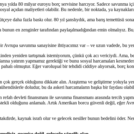
 yılda 80 milyar euroyu borç servisine harcıyor. Sadece savunma için,
l açıdan maliyetleri olabilir. Bu nedenle, bir noktada, ya kaynakları a
tçeye daha fazla baskı olur. 80 yıl şanslıydık, ama barış temettüsü sona
bunun en zenginler tarafından paylaşılmadığından emin olmalıyız. Bu, k
ir Avrupa savunma sanayisine ihtiyacımız var – ve uzun vadede, bu yeni
rizinden yeniden tartışmak istemiyorum, çünkü çok acı vericiydi. Ama, 
alarına yatırım yapmamız gerektiği ve bunu sosyal harcamaları kesme
pahalı olmuştur. Eğer varoluşsal bir tehdidi ciddiye alıyorsak, borç kon
çok gerçek olduğunu dikkate alın. Araştırma ve geliştirme yoluyla yeni 
ühendislerle doludur, bu da askeri harcamaların başka bir faydası olabil
nlerin refah devleti finansmanı ile savunma finansmanı arasında tercih y
istekli olduğunu anlamalı. Artık Amerikan borcu güvenli değil, eğer Av
i takdirde, kaynak israfı olur ve gelecek nesiller bunun bedelini öder
meliyiz, geçmişe değil, geleceğe yönelik olan.