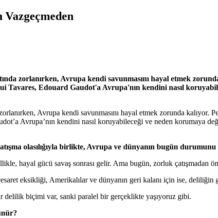
en Vazgeçmeden
ı altında zorlanırken, Avrupa kendi savunmasını hayal etmek zorunda
ve Rui Tavares, Edouard Gaudot'a Avrupa'nın kendini nasıl koruy
ında zorlanırken, Avrupa kendi savunmasını hayal etmek zorunda kalıyor. 
Gaudot’a Avrupa’nın kendini nasıl koruyabileceği ve neden korumaya d
atışma olasılığıyla birlikte, Avrupa ve dünyanın bugün durumunu k
ellikle, hayal gücü savaş sonrası gelir. Ama bugün, zorluk çatışmadan 
saret eksikliği, Amerikalılar ve dünyanın geri kalanı için ise, deliliğin
 delilik biçimi var, sanki paralel bir gerçeklikte yaşıyoruz gibi.
rünür?