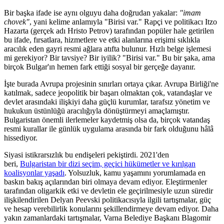
Bir başka ifade ise aynı olguyu daha doğrudan yakalar:
"imam
chovek"
, yani kelime anlamıyla "Birisi var." Rapçi ve politikacı Itzo
Hazarta (gerçek adı Hristo Petrov) tarafından popüler hale getirilen
bu ifade, fırsatlara, hizmetlere ve etki alanlarına erişimi sıklıkla
aracılık eden gayri resmi ağlara atıfta bulunur. Hızlı belge işlemesi
mi gerekiyor? Bir tavsiye? Bir iyilik? "Birisi var." Bu bir şaka, ama
birçok Bulgar'ın hemen fark ettiği sosyal bir gerçeğe dayanır.
İşte burada Avrupa projesinin sınırları ortaya çıkar. Avrupa Birliği'ne
katılmak, sadece jeopolitik bir başarı olmaktan çok, vatandaşlar ve
devlet arasındaki ilişkiyi daha güçlü kurumlar, tarafsız yönetim ve
hukukun üstünlüğü aracılığıyla dönüştürmeyi amaçlamıştır.
Bulgaristan önemli ilerlemeler kaydetmiş olsa da, birçok vatandaş
resmi kurallar ile günlük uygulama arasında bir fark olduğunu hâlâ
hissediyor.
Siyasi istikrarsızlık bu endişeleri pekiştirdi. 2021'den
beri,
Bulgaristan bir dizi seçim, geçici hükümetler ve kırılgan
koalisyonlar yaşadı
. Yolsuzluk, kamu yaşamını yorumlamada en
baskın bakış açılarından biri olmaya devam ediyor. Eleştirmenler
tarafından oligarkik etki ve devletin ele geçirilmesiyle uzun süredir
ilişkilendirilen Delyan Peevski politikacısıyla ilgili tartışmalar, güç
ve hesap verebilirlik konularını şekillendirmeye devam ediyor. Daha
yakın zamanlardaki tartışmalar, Varna Belediye Başkanı Blagomir