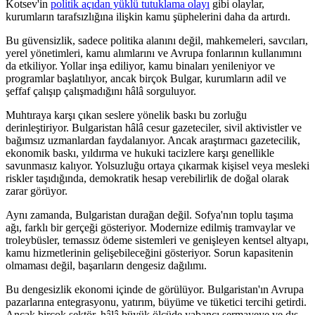
Kotsev'in
politik açıdan yüklü tutuklama olayı
gibi olaylar,
kurumların tarafsızlığına ilişkin kamu şüphelerini daha da artırdı.
Bu güvensizlik, sadece politika alanını değil, mahkemeleri, savcıları,
yerel yönetimleri, kamu alımlarını ve Avrupa fonlarının kullanımını
da etkiliyor. Yollar inşa ediliyor, kamu binaları yenileniyor ve
programlar başlatılıyor, ancak birçok Bulgar, kurumların adil ve
şeffaf çalışıp çalışmadığını hâlâ sorguluyor.
Muhtıraya karşı çıkan seslere yönelik baskı bu zorluğu
derinleştiriyor. Bulgaristan hâlâ cesur gazeteciler, sivil aktivistler ve
bağımsız uzmanlardan faydalanıyor. Ancak araştırmacı gazetecilik,
ekonomik baskı, yıldırma ve hukuki tacizlere karşı genellikle
savunmasız kalıyor. Yolsuzluğu ortaya çıkarmak kişisel veya mesleki
riskler taşıdığında, demokratik hesap verebilirlik de doğal olarak
zarar görüyor.
Aynı zamanda, Bulgaristan durağan değil. Sofya'nın toplu taşıma
ağı, farklı bir gerçeği gösteriyor. Modernize edilmiş tramvaylar ve
troleybüsler, temassız ödeme sistemleri ve genişleyen kentsel altyapı,
kamu hizmetlerinin gelişebileceğini gösteriyor. Sorun kapasitenin
olmaması değil, başarıların dengesiz dağılımı.
Bu dengesizlik ekonomi içinde de görülüyor. Bulgaristan'ın Avrupa
pazarlarına entegrasyonu, yatırım, büyüme ve tüketici tercihi getirdi.
Ancak birçok sektör, hâlâ büyük ölçüde yabancı sermayeye ve dış