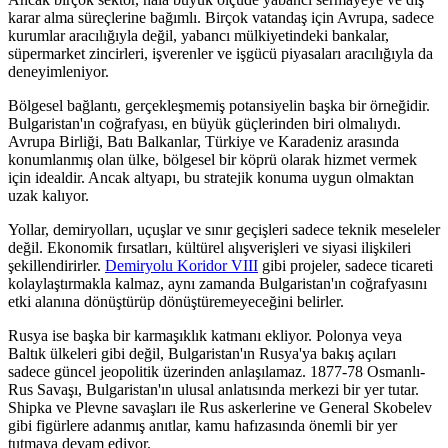
karar alma süreçlerine bağımlı. Birçok vatandaş için Avrupa, sadece
kurumlar aracılığıyla değil, yabancı mülkiyetindeki bankalar,
süpermarket zincirleri, işverenler ve işgücü piyasaları aracılığıyla da
deneyimleniyor.
Bölgesel bağlantı, gerçekleşmemiş potansiyelin başka bir örneğidir.
Bulgaristan'ın coğrafyası, en büyük güçlerinden biri olmalıydı.
Avrupa Birliği, Batı Balkanlar, Türkiye ve Karadeniz arasında
konumlanmış olan ülke, bölgesel bir köprü olarak hizmet vermek
için idealdir. Ancak altyapı, bu stratejik konuma uygun olmaktan
uzak kalıyor.
Yollar, demiryolları, uçuşlar ve sınır geçişleri sadece teknik meseleler
değil. Ekonomik fırsatları, kültürel alışverişleri ve siyasi ilişkileri
şekillendirirler.
Demiryolu Koridor VIII
gibi projeler, sadece ticareti
kolaylaştırmakla kalmaz, aynı zamanda Bulgaristan'ın coğrafyasını
etki alanına dönüştürüp dönüştüremeyeceğini belirler.
Rusya ise başka bir karmaşıklık katmanı ekliyor. Polonya veya
Baltık ülkeleri gibi değil, Bulgaristan'ın Rusya'ya bakış açıları
sadece güncel jeopolitik üzerinden anlaşılamaz. 1877-78 Osmanlı-
Rus Savaşı, Bulgaristan'ın ulusal anlatısında merkezi bir yer tutar.
Shipka ve Plevne savaşları ile Rus askerlerine ve General Skobelev
gibi figürlere adanmış anıtlar, kamu hafızasında önemli bir yer
tutmaya devam ediyor.