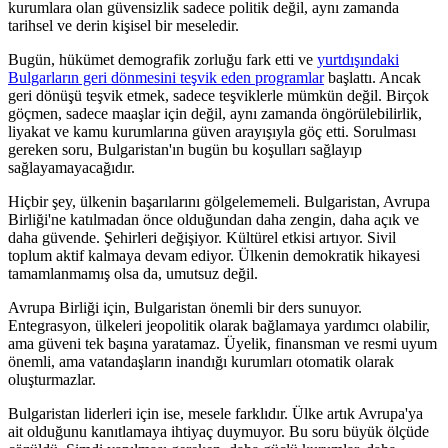
kurumlara olan güvensizlik sadece politik değil, aynı zamanda
tarihsel ve derin kişisel bir meseledir.
Bugün, hükümet demografik zorluğu fark etti ve
yurtdışındaki
Bulgarların geri dönmesini teşvik eden programlar
başlattı. Ancak
geri dönüşü teşvik etmek, sadece teşviklerle mümkün değil. Birçok
göçmen, sadece maaşlar için değil, aynı zamanda öngörülebilirlik,
liyakat ve kamu kurumlarına güven arayışıyla göç etti. Sorulması
gereken soru, Bulgaristan'ın bugün bu koşulları sağlayıp
sağlayamayacağıdır.
Hiçbir şey, ülkenin başarılarını gölgelememeli. Bulgaristan, Avrupa
Birliği'ne katılmadan önce olduğundan daha zengin, daha açık ve
daha güvende. Şehirleri değişiyor. Kültürel etkisi artıyor. Sivil
toplum aktif kalmaya devam ediyor. Ülkenin demokratik hikayesi
tamamlanmamış olsa da, umutsuz değil.
Avrupa Birliği için, Bulgaristan önemli bir ders sunuyor.
Entegrasyon, ülkeleri jeopolitik olarak bağlamaya yardımcı olabilir,
ama güveni tek başına yaratamaz. Üyelik, finansman ve resmi uyum
önemli, ama vatandaşların inandığı kurumları otomatik olarak
oluşturmazlar.
Bulgaristan liderleri için ise, mesele farklıdır. Ülke artık Avrupa'ya
ait olduğunu kanıtlamaya ihtiyaç duymuyor. Bu soru büyük ölçüde