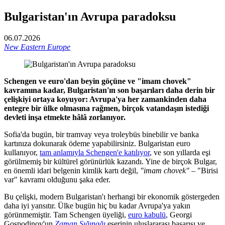
Bulgaristan'ın Avrupa paradoksu
06.07.2026
New Eastern Europe
Schengen ve euro'dan beyin göçüne ve "imam chovek"
kavramına kadar, Bulgaristan'ın son başarıları daha derin bir
çelişkiyi ortaya koyuyor: Avrupa'ya her zamankinden daha
entegre bir ülke olmasına rağmen, birçok vatandaşın istediği
devleti inşa etmekte hâlâ zorlanıyor.
Sofia'da bugün, bir tramvay veya troleybüs binebilir ve banka
kartınıza dokunarak ödeme yapabilirsiniz. Bulgaristan euro
kullanıyor,
tam anlamıyla Schengen'e katılıyor
, ve son yıllarda eşi
görülmemiş bir kültürel görünürlük kazandı. Yine de birçok Bulgar,
en önemli idari belgenin kimlik kartı değil,
"imam chovek"
– "Birisi
var" kavramı olduğunu şaka eder.
Bu çelişki, modern Bulgaristan'ı herhangi bir ekonomik göstergeden
daha iyi yansıtır. Ülke bugün hiç bu kadar Avrupa'ya yakın
görünmemiştir. Tam Schengen üyeliği,
euro kabulü
, Georgi
Gospodinov'un
Zaman Sığınağı
eserinin uluslararası başarısı ve