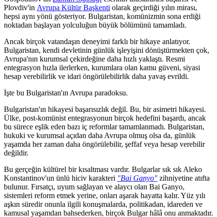
Plovdiv'in
Avrupa Kültür Başkenti
olarak geçirdiği yılın mirası,
hepsi aynı yönü gösteriyor. Bulgaristan, komünizmin sona erdiği
noktadan başlayan yolculuğun büyük bölümünü tamamladı.
Ancak birçok vatandaşın deneyimi farklı bir hikaye anlatıyor.
Bulgaristan, kendi devletinin günlük işleyişini dönüştürmekten çok,
Avrupa'nın kurumsal çekirdeğine daha hızlı yaklaştı. Resmi
entegrasyon hızla ilerlerken, kurumlara olan kamu güveni, siyasi
hesap verebilirlik ve idari öngörülebilirlik daha yavaş evrildi.
İşte bu Bulgaristan'ın Avrupa paradoksu.
Bulgaristan'ın hikayesi başarısızlık değil. Bu, bir asimetri hikayesi.
Ülke, post-komünist entegrasyonun birçok hedefini başardı, ancak
bu sürece eşlik eden bazı iç reformlar tamamlanmadı. Bulgaristan,
hukuki ve kurumsal açıdan daha Avrupa olmuş olsa da, günlük
yaşamda her zaman daha öngörülebilir, şeffaf veya hesap verebilir
değildir.
Bu gerçeğin kültürel bir kısaltması vardır. Bulgarlar sık sık Aleko
Konstantinov'un ünlü hiciv karakteri
"Bai Ganyo"
zihniyetine atıfta
bulunur. Fırsatçı, uyum sağlayan ve alaycı olan Bai Ganyo,
sistemleri reform etmek yerine, onları aşarak hayatta kalır. Yüz yılı
aşkın süredir onunla ilgili konuşmalarda, politikadan, idareden ve
kamusal yaşamdan bahsederken, birçok Bulgar hâlâ onu anmaktadır.