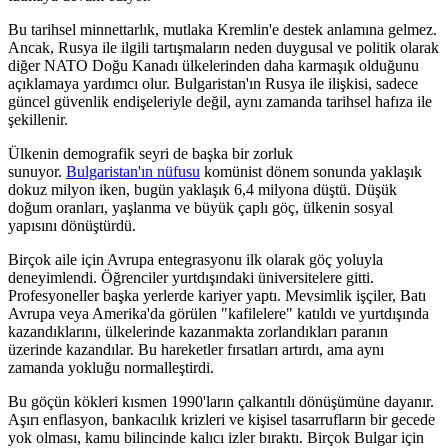
Bu tarihsel minnettarlık, mutlaka Kremlin'e destek anlamına gelmez.
Ancak, Rusya ile ilgili tartışmaların neden duygusal ve politik olarak
diğer NATO Doğu Kanadı ülkelerinden daha karmaşık olduğunu
açıklamaya yardımcı olur. Bulgaristan'ın Rusya ile ilişkisi, sadece
güncel güvenlik endişeleriyle değil, aynı zamanda tarihsel hafıza ile
şekillenir.
Ülkenin demografik seyri de başka bir zorluk
sunuyor.
Bulgaristan'ın nüfusu
komünist dönem sonunda yaklaşık
dokuz milyon iken, bugün yaklaşık 6,4 milyona düştü. Düşük
doğum oranları, yaşlanma ve büyük çaplı göç, ülkenin sosyal
yapısını dönüştürdü.
Birçok aile için Avrupa entegrasyonu ilk olarak göç yoluyla
deneyimlendi. Öğrenciler yurtdışındaki üniversitelere gitti.
Profesyoneller başka yerlerde kariyer yaptı. Mevsimlik işçiler, Batı
Avrupa veya Amerika'da görülen "kafilelere" katıldı ve yurtdışında
kazandıklarını, ülkelerinde kazanmakta zorlandıkları paranın
üzerinde kazandılar. Bu hareketler fırsatları artırdı, ama aynı
zamanda yokluğu normalleştirdi.
Bu göçün kökleri kısmen 1990'ların çalkantılı dönüşümüne dayanır.
Aşırı enflasyon, bankacılık krizleri ve kişisel tasarrufların bir gecede
yok olması, kamu bilincinde kalıcı izler bıraktı. Birçok Bulgar için