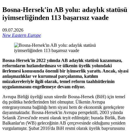
Bosna-Hersek'in AB yolu: adaylık statüsü
iyimserliğinden 113 başarısız vaade
09.07.2026
New Eastern Europe
Bosna-Hersek'in 2022 yılında AB adaylık statüsü kazanması,
reformların hızlandırılması ve ülkenin üyelik yolundaki
ilerlemesi konusunda önemli bir iyimserlik yarattı. Ancak, siyasi
anlaşmazlıklar ve kurumsal parçalanma, katılım
müzakereleriyle ilgili olarak, temel reform taahhütlerinin
uygulanmasını engellemeye devam ediyor.
Avrupa Birliği üyeliği uzun süredir Bosna-Hersek (BiH) için temel
dış politika hedeflerinden biri olmuştur. Ülkenin Avrupa
entegrasyonuna bağlılığı hem siyasi hem de ekonomik gerekçelere
dayanmaktadır. Bosna-Hersek'in Avrupa perspektifi, 2003 yılında
Selanik Zirvesi'nde resmi olarak teyit edilmiştir; burada Birlik, Batı
Balkanlar'ın (WB) geleceğinin AB çerçevesinde olduğunu yeniden
vurgulamıştır. Şubat 2016'da BiH resmi olarak üyelik başvurusunu