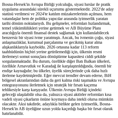
Bosna-Hersek'in Avrupa Birliği yolculuğu, siyasi hırslar ile pratik
uygulama arasındaki sürekli uçurumu göstermektedir. 2022'de aday
statüsü verilmesi ve 2024'te katılım müzakerelerinin açılması, hem
vatandaşlar hem de politika yapıcılar arasında iyimserlik yaratan
tarihi dönüm noktalarıydı. Bu gelişmeler, reformları hızlandırmak,
temel yükümlülükleri yerine getirmek ve AB Büyüme Planı
aracılığıyla önemli finansal destek sağlamak için kullanılabilecek
benzersiz bir siyasi ivme yaratmıştı. Ancak, bu ivmenin çoğu, siyasi
anlaşmazlıklar, kurumsal parçalanma ve gecikmiş karar alma
alışkanlıklarıyla kayboldu. 2026 ortasına kadar 113 reform
taahhüdünün hiçbiri yerine getirilemediği için, ülkenin resmi
ilerlemeyi somut sonuçlara dönüştürme kapasitesi ciddi şekilde
sorgulanmaktadır. Bu durum, özellikle diğer Batı Balkan ülkeleri,
özellikle Arnavutluk ve Karadağ ile karşılaştırıldığında, önemli bir
endişe kaynağıdır; bu ülkeler, üyelik süreçlerinde çok daha hızlı
ilerleme kaydetmişlerdir. Eğer mevcut trendler devam ederse, BiH
bölgesel akranlarından daha da geri kalma riski taşımakta ve Avrupa
entegrasyonunu ilerletmek için stratejik bir fırsatı kaçırma
tehlikesiyle karşı karşıyadır. Ülkenin Avrupa Birliği içindeki
geleceği ulaşılabilir olsa da, yalnızca siyasi aktörler reformları kısa
vadeli siyasi çıkarların önüne koymaya daha istekli olursa mümkün
olacaktır. Aksi takdirde, adaylıkla birlikte gelen iyimserlik, Bosna-
Hersek'in AB üyeliğine uzun yolda kaçırdığı başka bir fırsat olarak
hatırlanabilir.