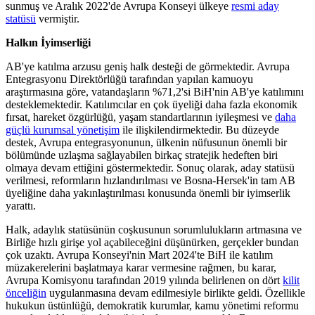
sunmuş ve Aralık 2022'de Avrupa Konseyi ülkeye
resmi aday
statüsü
vermiştir.
Halkın İyimserliği
AB'ye katılma arzusu geniş halk desteği de görmektedir. Avrupa
Entegrasyonu Direktörlüğü tarafından yapılan kamuoyu
araştırmasına göre, vatandaşların %71,2'si BiH'nin AB'ye katılımını
desteklemektedir. Katılımcılar en çok üyeliği daha fazla ekonomik
fırsat, hareket özgürlüğü, yaşam standartlarının iyileşmesi ve
daha
güçlü kurumsal yönetişim
ile ilişkilendirmektedir. Bu düzeyde
destek, Avrupa entegrasyonunun, ülkenin nüfusunun önemli bir
bölümünde uzlaşma sağlayabilen birkaç stratejik hedeften biri
olmaya devam ettiğini göstermektedir. Sonuç olarak, aday statüsü
verilmesi, reformların hızlandırılması ve Bosna-Hersek'in tam AB
üyeliğine daha yakınlaştırılması konusunda önemli bir iyimserlik
yarattı.
Halk, adaylık statüsünün coşkusunun sorumlulukların artmasına ve
Birliğe hızlı girişe yol açabileceğini düşünürken, gerçekler bundan
çok uzaktı. Avrupa Konseyi'nin Mart 2024'te BiH ile katılım
müzakerelerini başlatmaya karar vermesine rağmen, bu karar,
Avrupa Komisyonu tarafından 2019 yılında belirlenen on dört
kilit
önceliğin
uygulanmasına devam edilmesiyle birlikte geldi. Özellikle
hukukun üstünlüğü, demokratik kurumlar, kamu yönetimi reformu