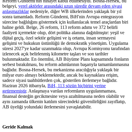
Reform Gündemi'nin nihayet kabul edilmesiydi. Bosna-Hersek, bu
belgeyi,
yerel aktörler arasındaki uzun süredir devam eden siyasi
anlaşmazlıklar
nedeniyle, diğer WB ülkelerinden yaklaşık bir yıl
sonra tamamladı. Reform Gündemi, BiH'nin Avrupa entegrasyon
sürecine bağlılığını göstermek için kullanılacak temel araçlardan biri
haline geldi. Belge, 26 reform, 113 reform adımı ve 372 belirli
faaliyeti içermekte olup, dört politika alanına dağıtılmıştır: yeşil ve
dijital geçiş, özel sektör gelişimi ve iş ortamı, insan sermayesi
gelişimi ve hukukun üstünlüğü ile demokratik yönetişim. Uygulama
süresi 2027'ye kadar uzanmakta olup, Avrupa Komisyonu tarafından
izlenecek açık belirlenmiş kilometre taşları ve son tarihler
bulunmaktadır. En önemlisi, AB Büyüme Planı kapsamında fonların
serbest bırakılması, bu reform adımlarının başarıyla tamamlanmasına
bağlıdır. Bosna-Hersek, bu mekanizma aracılığıyla yaklaşık bir
milyar euro almayı beklemektedir, ancak bu kaynaklara erişim,
sadece siyasi taahhütlerden çok, gösterilen ilerlemeye bağlıdır.
Haziran 2026 itibarıyla,
BiH, 113 sözün hiçbirini yerine
getirmemiştir
. Anlaşmaya varılan reformların uygulanmaması,
finansal desteğin gecikmesine veya azaltılmasına neden olabilir ve
aynı zamanda ülkenin katılım sürecindeki güvenilirliğini zayıflatıp,
AB üyeliği yolundaki ilerlemesini yavaşlatabilir.
Geride Kalmak