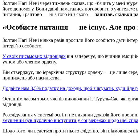
Золтан Нагі-Йені через тиждень сказав, що «бачить у мені збур
його допомогу. Вони двічі намагалися поговорити з учителем: 
питання, і раптово — ні з того ні з сього —
запитав, скільки р
«Особисте питання — не існує. Але про 
Золтан Нагі-Йені кілька разів просили його особисто дати інте
інтерв’ю особисто.
У своїх письмових відповідях
він заперечує, що вчинив емоційн
учнем або членом ордену.
Він стверджує, що ієрархічна структура ордену — це лише середн
принижень або насильства.
Додайте нам 3,5% податку на доходи, щоб з’ясувати, куди йде 
Останнім часом трьох членів виключили із Туруль-Сас, які орг
відповіді.
Розслідування у системі освіти не виявили доказів його провин
змушений був публічно виступити у соцмережах щодо цієї спр
Щодо того, чи ведеться проти нього слідство, він відмовився в