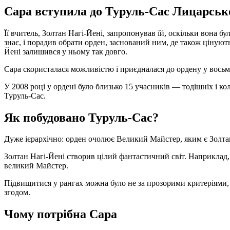
Сара вступила до Туруль-Сас Лицарсько
Її вчитель, Золтан Нагі-Йені, запропонував їй, оскільки вона б
знає, і порадив обрати орден, заснований ним, де також цінують
Йені залишився у ньому так довго.
Сара скористалася можливістю і приєдналася до ордену у восьм
У 2008 році у ордені було близько 15 учасників — тодішніх і
Туруль-Сас.
Як побудовано Туруль-Сас?
Дуже ієрархічно: орден очолює Великий Майстер, яким є Золтан
Золтан Нагі-Йені створив цілий фантастичний світ. Наприклад, н
великий Майстер.
Підвищитися у рангах можна було не за прозорими критеріями, 
згодом.
Чому потрібна Сара