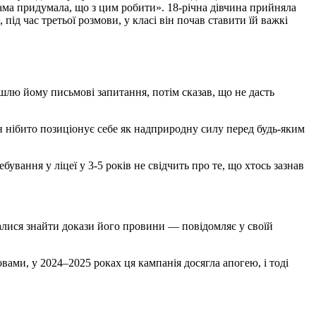
сама придумала, що з цим робити». 18-річна дівчина прийняла
, під час третьої розмови, у класі він почав ставити їй важкі
ішлю йому письмові запитання, потім сказав, що не дасть
ін нібито позиціонує себе як надприродну силу перед будь-яким
вання у ліцеї у 3-5 років не свідчить про те, що хтось зазнав
галися знайти докази його провини — повідомляє у своїй
вами, у 2024–2025 роках ця кампанія досягла апогею, і тоді