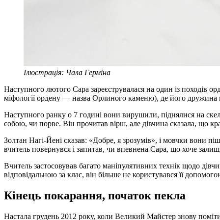
Ілюстрація: Чала Герміна
Наступного лютого Сара зареєструвалася на один із походів ор
міфології ордену — назва Орлиного каменю), де його дружина не
Наступного ранку о 7 годині вони вирушили, піднялися на скелю
собою, чи порве. Він прочитав вірш, але дівчина сказала, що кр
Золтан Нагі-Йені сказав: «Добре, я зрозумів», і мовчки вони пі
вчитель повернувся і запитав, чи впевнена Сара, що хоче залиш
Вчитель застосовував багато маніпулятивних технік щодо дівчи
відповідальною за клас, він більше не користувався її допомого
Кінець покарання, початок пекла
Настала грудень 2012 року, коли Великий Майстер знову поміти