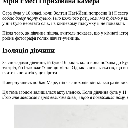
Мрія Емесі і прихована камера
Сара була у 10 класі, коли Золтан Нагі-Йені попросив її і її с
собою довгу чорну сукню, і що кожного разу, коли ми будемо у кі
у ній було небагато слів, і в кінцевому підсумку її не показали.
Після того, як дівчина пішла, вчитель показав, що у кімнаті іст
робив фотографії голих дівчат-учениць.
Ізоляція дівчини
За спогадами дівчини, їй було 16 років, коли вона поїхала до Б
зустріч, бо і так вже їхали до міста. Однак вчитель сказав, що 
вчитель не хотів у це вірити.
Повернувшись до Бая-Маре, під час походів він кілька разів викл
Ця тема згодом залишалася актуальною. Коли дівчина була у 11 
його гнів заважає перед великим днем, і щоб я повідомила йому,