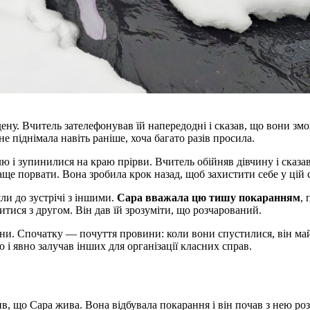
дену. Вчитель зателефонував їй напередодні і сказав, що вони з
 піднімала навіть раніше, хоча багато разів просила.
 і зупинилися на краю прірви. Вчитель обійняв дівчину і сказав,
аще порвати. Вона зробила крок назад, щоб захистити себе у цій с
шли до зустрічі з іншими.
Сара вважала цю тишу покаранням
,
итися з другом. Він дав їй зрозуміти, що розчарований.
ни. Спочатку — почуття провини: коли вони спустилися, він май
ю і явно залучав інших для організації класних справ.
в, що Сара жива. Вона відбувала покарання і він почав з нею ро