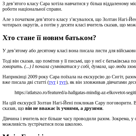
З дев’ятого класу Сара хотіла навчатися у більш віддаленому мі
роботи національної справи.
Але з початком дев’ятого класу з’ясувалося, що Золтан Нагі-Йен
чотирьох округів, а потім у десяти класі вчитель сказав, що мож
Хто стане її новим батьком?
У дев’ятому або десятому класі вона писала листи для військови
Тоді він сказав, що помітив у її письмі, що у неї є батьківська 
говорить. (...) І почала сумніватися у собі, думала, що люди з
Наприкінці 2009 року Сара поїхала на екскурсію до Сигіт, разом
вже писала дві статті (
тут
і
тут
), як він зловживав дівчатами дес
https://atlatszo.ro/featured/a-hallgatas-mindig-az-elkovetot-segi
На цій екскурсії Золтан Нагі-Йені покликав Сару поговорити. В
сказав, що
він не вважає їх учнями, а друзями
.
Дівчина і вчитель все більше часу проводили разом. Зокрема, у о
можливість зустрічатися поза школою.