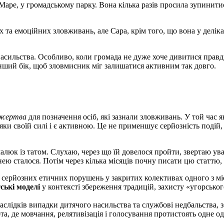
Маре, у громадському парку. Вона кілька разів просила зупинити
их та емоційних зловживань, але Сара, крім того, що вона у дел
ильства. Особливо, коли громада не дуже хоче дивитися правді у 
нший бік, щоб зловмисник міг залишатися активним так довго.
жертва
для позначення осіб, які зазнали зловживань. У той час 
ки своїй силі і є активною. Це не применшує серйозність подій,
 малюк із татом. Слухаю, через що їй довелося пройти, звертаю ув
 нею сталося. Потім через кілька місяців почну писати цю статтю,
і серйозних етичних порушень у закритих колективах одного з міс
ські моделі
у контексті збереження традицій, захисту «угорсько
наслідків випадки дитячого насильства та службові недбальства, 
ота, де мовчання, релятивізація і голосування протистоять одне о