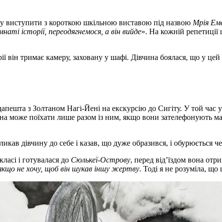
естру виступити з короткою шкільною виставою під назвою
Мрія Ем
мнаті історії, переодягнемося, а він вийде
». На кожній репетиції
орії він тримає камеру, заховану у шафі. Дівчина боялася, що у це
удапешта з Золтаном Нагі-Йені на екскурсію до Сигіту. У той час 
вона може поїхати лише разом із ним, якщо вони зателефонують мам
икав дівчину до себе і казав, що дуже образився, і обурюється че
класі і готувалася до
Сюлькеї-Острову
, перед від’їздом вона отри
 якщо не хочу, щоб він шукав іншу жертву
. Тоді я не розуміла, що