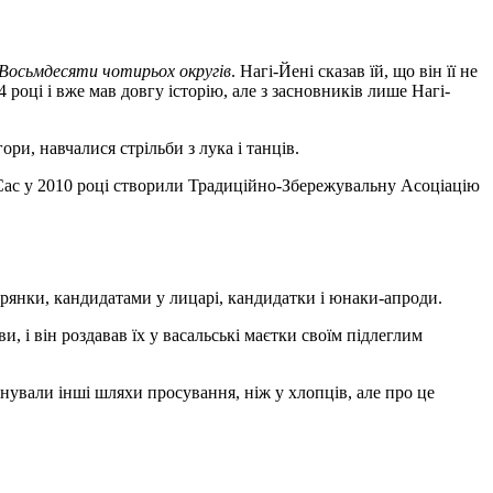
 Восьмдесяти чотирьох округів
. Нагі-Йені сказав їй, що він її не
 році і вже мав довгу історію, але з засновників лише Нагі-
и, навчалися стрільби з лука і танців.
-Сас у 2010 році створили Традиційно-Збережувальну Асоціацію
орянки, кандидатами у лицарі, кандидатки і юнаки-апроди.
, і він роздавав їх у васальські маєтки своїм підлеглим
нували інші шляхи просування, ніж у хлопців, але про це