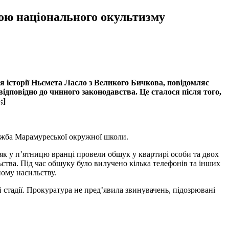
гою національного окультизму
я історії Ньємета Ласло з Великого Бичкова, повідомляє
дповідно до чинного законодавства. Це сталося після того,
;]
лужба Марамуреської окружної школи.
 як у п’ятницю вранці провели обшук у квартирі особи та двох
ьства. Під час обшуку було вилучено кілька телефонів та інших
ному насильству.
й стадії. Прокуратура не пред’явила звинувачень, підозрювані