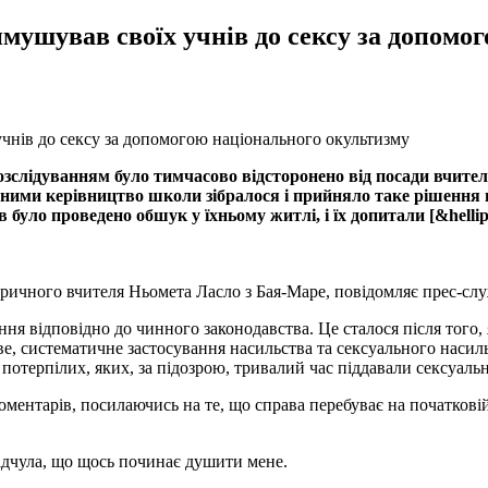
имушував своїх учнів до сексу за допомо
озслідуванням було тимчасово відсторонено від посади вчител
ними керівництво школи зібралося і прийняло таке рішення ві
 було проведено обшук у їхньому житлі, і їх допитали [&hellip
торичного вчителя Ньомета Ласло з Бая-Маре, повідомляє прес-с
ння відповідно до чинного законодавства. Це сталося після того,
ове, систематичне застосування насильства та сексуального насил
 потерпілих, яких, за підозрою, тривалий час піддавали сексуаль
коментарів, посилаючись на те, що справа перебуває на початкові
я відчула, що щось починає душити мене.