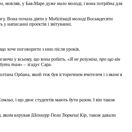
о, мовляв, у Бая-Маре дуже мало молоді, і вона потрібна для
огу. Вона почала діяти у Мобілізації молоді Восьмдесяти
ь у написанні проектів і звітуванні.
, що хоче поговорити з нею після уроків.
омагаючи у всьому, що вона робить.
«Я не розуміла, про що він
е бути там»
– згадує Сара.
Золтана Орбана, який теж був історичним вчителем і з яким я
мльо, і що двоє студентів мають бути разом. І він також
тя, яким керував
Шенхерр Гюла Тюркеші Кір
, також давали