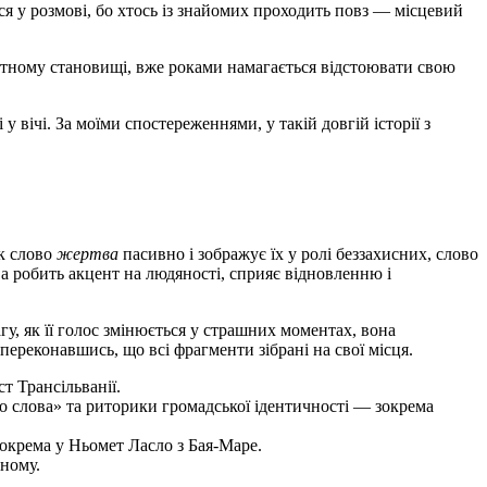
ся у розмові, бо хтось із знайомих проходить повз — місцевий
ікатному становищі, вже роками намагається відстоювати свою
вічі. За моїми спостереженнями, у такій довгій історії з
як слово
жертва
пасивно і зображує їх у ролі беззахисних, слово
 а робить акцент на людяності, сприяє відновленню і
агу, як її голос змінюється у страшних моментах, вона
 переконавшись, що всі фрагменти зібрані на свої місця.
т Трансільванії.
го слова» та риторики громадської ідентичності — зокрема
зокрема у Ньомет Ласло з Бая-Маре.
дному.