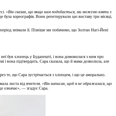
есі
. «
Він сказав, що якщо нам подобається, ми можемо взяти з
 це була хореографія. Вони репетирували цю виставу три місяці,
й період знімали її. Пізніше ми побачимо, що Золтан Нагі-Йені
у неї був хлопець у Будапешті, і вона домовилася з ним про
і і вона підтвердить. Сара сказала, що її мама дозволила, але
рез те, що Сара зустрічається з хлопцем, і що це аморально.
мала листа від вчителя. «
Він написав, щоб я не ображалася, що
 це означає», — згадує Сара.