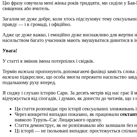
Цю фразу озвучила мені жінка років тридцяти, ми сиділи у Бая-
священик або вчитель.
Загалом не дуже добре, коли хтось підслуховує тему сексуальн
правду — і в громаді, і офіційно.
Адже це дуже важко, і емоційно дуже виснажливо для жертви нас
насильством багато учасників мають змушуватися дивитися в і
Увага!
У статті я змінив імена потерпілих і свідків.
Термін
вижила
пропонують допомагаючі фахівці замість слова
вижила
підкреслює, що особа змогла пережити насильство завдя
подальшому руху вперед.
Я сиджу і слухаю історію Сари. За десять метрів від нас грає її
відчужується від спогадів, і думаю, як донести до читачів, що з
Ця стаття розповідає про історії сексуальних зловживань 
Через конкретні випадки показано, як працювали
сектант
навколо Туруль–Сас Лицарського ордену.
Стаття демонструє, як не розпізнавали або залишали без 
Ці історії — не ізольовані випадки: простежується спільн