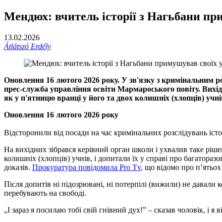
Мендюх: вчитель історії з Нагьбани пр
13.02.2026
Átlátszó Erdély
Оновлення 16 лютого 2026 року. У зв'язку з кримінальним р
прес-служба управління освіти Мармароського повіту. Вихід
як у п'ятницю вранці у його та двох колишніх (хлопців) учнів
Оновлення 16 лютого 2026 року
Відсторонили від посади на час кримінальних розслідувань іс
На вихідних зібрався керівний орган школи і ухвалив таке ріше
колишніх (хлопців) учнів, і допитали їх у справі про багатораз
доказів.
Прокуратура повідомила Pro Tv
, що відомо про п’ятьох
Після допитів ні підозрювані, ні потерпілі (вижили) не давали 
перебувають на свободі.
„І зараз я посилаю тобі свій гнівний дух!” – сказав чоловік, і 