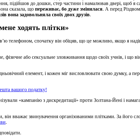
ення, підійшов до дошки, стер частини і намалював двері, щоб я 
вона сказала, що
переживає, бо дуже змінилася
. А перед Різдвом
азів вона задовольняла своїх двох друзів
.
мене ходять плітки»
рв’ю телефоном, спочатку він обіцяв, що це можливо, якщо я над
е, фізичне або сексуальне зловживання щодо своїх учнів, і що в
ьовічний елемент, і кожен міг висловлювати свою думку, а перебу
решта вашого податку!
анізували «кампанію з дискредитації» проти Золтана-Йені і нама
и, він вважає звинувачення організованими плітками. За його сло
ави
.
ідповідати.