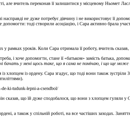
сті, але вчитель переконав її залишитися у місцевому Ньомет Ласл
і насправді не дуже потребує дівчину і не використовує її допом
е допомогти: тоді створили асоціацію, і Сара активно брала участ
х у рамках уроків. Коли Сара отримала її роботу, вчитель сказав
потреба, і хоче допомогти, стане її «батьком» замість батька, доп
зовні бачать у мені щось таке, що я сама не помічаю, і що ще мож
 із хлопцем із ордену. Сара згадує, що тоді вони також зустріли 
ятиліттями).
ti-de-ki-tudunk-lepni-a-csendbol/
ін сказав, що їй дуже сподобалося, що вони з хлопцем гуляли у Со
рдені, а також у спільній роботі, на все частіших заходах. Занят