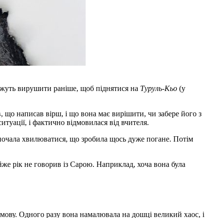
можуть вирушити раніше, щоб піднятися на
Туруль-Кьо
(у
 що написав вірш, і що вона має вирішити, чи забере його з
итуації, і фактично відмовилася від вчителя.
 почала хвилюватися, що зробила щось дуже погане. Потім
же рік не говорив із Сарою. Наприклад, хоча вона була
змову. Одного разу вона намалювала на дошці великий хаос, і