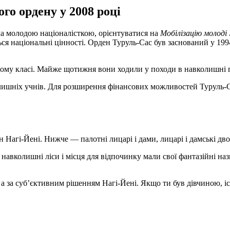
го ордену у 2008 році
ула молодою націоналісткою, орієнтуватися на
Мобілізацію молоді
ся національні цінності. Орден Туруль-Сас був заснований у 1994
ому класі. Майже щотижня вони ходили у походи в навколишні гор
 колишніх учнів. Для розширення фінансових можливостей Туруль
 Нагі-Йені. Нижче — палотні лицарі і дами, лицарі і дамські дв
авколишні ліси і місця для відпочинку мали свої фантазійні назви
а за суб’єктивним рішенням Нагі-Йені. Якщо ти був дівчиною, іс