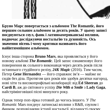
Бруно Марс повертається з альбомом The Romantic, його
першим сольним альбомом за десять років. У цьому записі
поєднуються соул, фанк і латиноамериканські впливи,
водночас досліджуючи ностальгію та духовність. Ось
значення пісень і чому критики називають його
найінтимнішим альбомом.
Існує інша сторона
Bruno Mars
, яка проявляється у його
новому альбомі
The Romantic
. Цей запис ознаменовує його
повернення як сольного виконавця через десять років після
останнього студійного релізу,
24K Magic
(2016). Тим часом,
Петер
Gene Hernandez
— його справжнє ім’я — майже не
сидів без діла. Протягом цих років він здобув десятки нагород,
нові хіти та високопрофільні колаборації: від
Ed Sheeran
до
Cardi B
, аж до світового успіху
Die With a Smile
з
Lady Gaga
,
найстрімінговішої пісні минулого року.
Однак тепер поп-зірка готовий до чогось іншого. У
The
Romantic
Mars поєднує латинські впливи з R&B, соулом і
фанком, розповідаючи історії ностальгії, відданості своєму