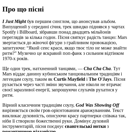
Про що пісні
I Just Might
був першим синглом, що анонсував альбом.
Випущений у середині січня, трек швидко піднявся у чартах
Spotify і Billboard, зібравши понад двадцять мільйонів
переглядів за кілька годин. Пісня святкує радість танцю: Mars
звертається до жіночої фігури з грайливим провокацією,
запитуючи: “Який сенс краси, якщо твоє тіло не може знайти
ритм?” Музично це яскравий поп-фанк з сильним відтінком
1970-х років.
Ще один трек, натхненний танцями, —
Cha Cha Cha
. Тут
Mars віддає данину кубинським танцювальним традиціям і
легендам соулу, таким як
Curtis Mayfield
і
The O'Jays
. Пісня
рухається через часті зміни звучання, але ніколи не втрачає
своєї заразливої енергії, запрошуючи слухачів рухатися у
ритм.
Вірний класичним традиціям соулу,
God Was Showing Off
вирізняється своїм гров-орієнтованим аранжуванням. Текст
викликає духовність, описуючи красу партнерки співакa так,
ніби її створили божественні руки. Домінує духовий
інструментарій, пісня поєднує
євангельські нотки
з
романтичною відданістю
.