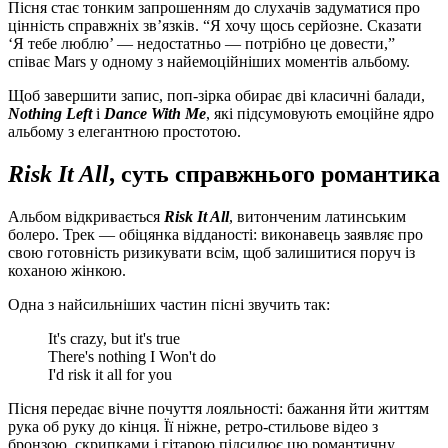
Пісня стає тонким запрошенням до слухачів задуматися про
цінність справжніх зв’язків. “Я хочу щось серйозне. Сказати
‘Я тебе люблю’ — недостатньо — потрібно це довести,”
співає Mars у одному з найемоційніших моментів альбому.
Щоб завершити запис, поп-зірка обирає дві класичні балади,
Nothing Left
і
Dance With Me
, які підсумовують емоційне ядро
альбому з елегантною простотою.
Risk It All
, суть справжнього романтика
Альбом відкривається
Risk It All
, витонченим латинським
болеро. Трек — обіцянка відданості: виконавець заявляє про
свою готовність ризикувати всім, щоб залишитися поруч із
коханою жінкою.
Одна з найсильніших частин пісні звучить так:
It's crazy, but it's true
There's nothing I Won't do
I'd risk it all for you
Пісня передає вічне почуття лояльності: бажання йти життям
рука об руку до кінця. Її ніжне, ретро-стильове відео з
бронзою, скрипками і гітарою підсилює цю романтичну