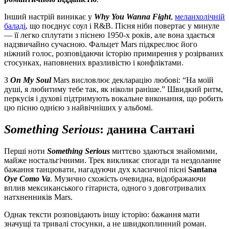
Інший настрій виникає у
Why You Wanna Fight
,
меланхолічній
баладі
, що поєднує соул і R&B. Пісня ніби повертає у минуле
— її легко сплутати з піснею 1950-х років, але вона здається
надзвичайно сучасною. Фальцет Mars підкреслює його
ніжний голос, розповідаючи історію примирення у розірваних
стосунках, наповнених вразливістю і конфліктами.
З
On My Soul
Mars висловлює декларацію любові: “На моїй
душі, я любитиму тебе так, як ніколи раніше.” Швидкий ритм,
перкусія і духові підтримують вокальне виконання, що робить
цю пісню однією з найвічніших у альбомі.
Something Serious
: данина Сантані
Перші ноти
Something Serious
миттєво здаються знайомими,
майже ностальгічними. Трек викликає спогади та нездоланне
бажання танцювати, нагадуючи дух класичної пісні
Santana
Oye Como Va
. Музично схожість очевидна, відображаючи
вплив мексиканського гітариста, одного з довготривалих
натхненників Mars.
Однак тексти розповідають іншу історію: бажання мати
значущі та тривалі стосунки, а не швидкоплинний роман.