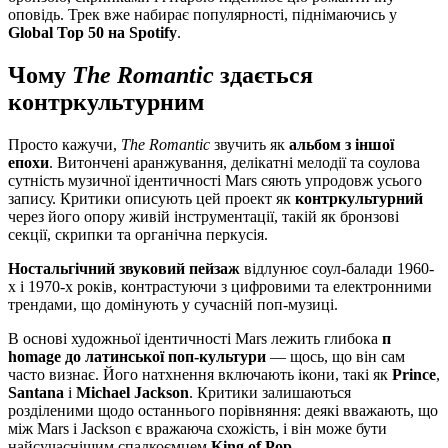
оповідь. Трек вже набирає популярності, піднімаючись у
Global Top 50 на Spotify
.
Чому
The Romantic
здається
контркультурним
Просто кажучи,
The Romantic
звучить як
альбом з іншої
епохи
. Витончені аранжування, делікатні мелодії та соулова
сутність музичної ідентичності Mars сяють упродовж усього
запису. Критики описують цей проект як
контркультурний
через його опору живій інструментації, такій як бронзові
секції, скрипки та органічна перкусія.
Ностальгічний звуковий пейзаж
відлунює соул-балади 1960-
х і 1970-х років, контрастуючи з цифровими та електронними
трендами, що домінують у сучасній поп-музиці.
В основі художньої ідентичності Mars лежить глибока
п
homage до латинської поп-культури
— щось, що він сам
часто визнає. Його натхнення включають ікони, такі як
Prince
,
Santana
і
Michael Jackson
. Критики залишаються
розділеними щодо останнього порівняння: деякі вважають, що
між Mars і Jackson є вражаюча схожість, і він може бути
найсучаснішим спадкоємцем
King of Pop
.