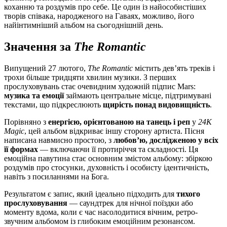
коханню та роздумів про себе. Це один із найособистіших
творів співакa, народженого на Гаваях, можливо, його
найінтимніший альбом на сьогоднішній день.
Значення за
The Romantic
Випущений 27 лютого,
The Romantic
містить дев’ять треків і
трохи більше тридцяти хвилин музики. З перших
прослуховувань стає очевидним художній підпис Mars:
музика та емоції
займають центральне місце, підтримувані
текстами, що підкреслюють
щирість понад видовищність
.
Порівняно з
енергією, орієнтованою на танець і реп
у
24K
Magic
, цей альбом відкриває іншу сторону артиста. Пісня
написана навмисно простою, з
любов’ю, дослідженою у всіх
її формах
— включаючи її протиріччя та складності. Ця
емоційна павутина стає основним змістом альбому: збіркою
роздумів про стосунки, духовність і особисту ідентичність,
навіть з посиланнями на Бога.
Результатом є запис, який ідеально підходить для
тихого
прослуховування
— саундтрек для нічної поїздки або
моменту вдома, коли є час насолодитися вічним, ретро-
звучним альбомом із глибоким емоційним резонансом.