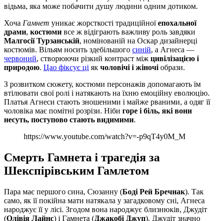
відьма, яка може побачити душу людини одним дотиком.
Хоча
Гамнет
уникає жорсткості традиційної
епохальної
драми
,
костюми
все ж відіграють важливу роль завдяки
Малгосії Турзанській
, номінованій на Оскар дизайнерці
костюмів. Вільям носить здебільшого
синій
, а Агнеса —
червоний
, створюючи різкий контраст між
цивілізацією і
природою
.
Цао фіксує ці
як
чоловічі і жіночі
образи.
З розвитком сюжету, костюми персонажів допомагають їм
втілювати свої ролі і натякають на їхню емоційну еволюцію.
Платья Агнеси стають зношеними і майже рваними, а одяг її
чоловіка має помітні розрізи. Ніби
горе і біль, які вони
несуть, поступово стають видимими
.
https://www.youtube.com/watch?v=-p9qT4y0M_M
Смерть Гамнета і трагедія за
Шекспірівським Гамлетом
Пара має першого сина, Сюзанну (
Боді Рей Бречнак
). Так
само, як її покійна мати натякала у загадковому сні, Агнеса
народжує її у лісі. Згодом вона народжує близнюків, Джудіт
(
Олівія Лайнс
) і Гамнета (
Джакобі Джуп
). Джудіт значно