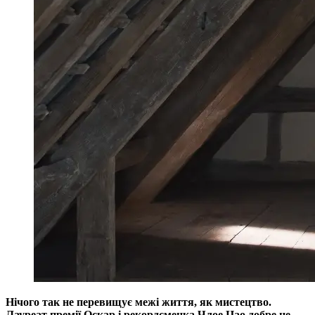
Нічого так не перевищує межі життя, як мистецтво.
Лауреат премії Оскар і рекордсменка Члое Цао добре це