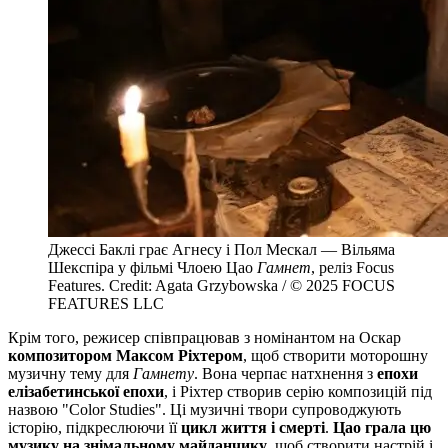
Джессі Баклі грає Агнесу і Пол Мескал — Вільяма
Шекспіра у фільмі Члоею Цао
Гамнет
, реліз Focus
Features. Credit: Agata Grzybowska / © 2025 FOCUS
FEATURES LLC
Крім того, режисер співпрацював з номінантом на Оскар
композитором
Максом Ріхтером
, щоб створити моторошну
музичну тему для
Гамнету
. Вона черпає натхнення з
епохи
елізабетинської епохи
, і Ріхтер створив серію композицій під
назвою "Color Studies". Ці музичні твори супроводжують
історію, підкреслюючи її
цикл життя і смерті
.
Цао грала цю
музику на знімальному майданчику
, щоб створити настрій і