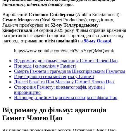
інтимного, тілесного досвіду горя
.
Вироблений
Стівеном Спілбергом
(Amblin Entertainment) і
Семом Мендесом
(Neal Street Productions), серед інших,
Гамнет
прем'єрував на
52-му Теллуридському
кінофестивалі
29 серпня 2025 року. Фільм справив враження
на критиків і глядачів і є одним із претендентів цього сезону
нагород, отримавши
вісім номінацій
на
98-му Оскарі
.
https://www.youtube.com/watch?v=xYcgQMxQwmk
Від роману до фільму: адаптація Гамнет Члоею Цао
Природа і символізм у Гамнеті
Смерть Гамнета і трагедія за Шекспірівським Гамлетом
Горе і цілюща сила мистецтва у Гамнеті
Джессі Баклі та Пол Мескал у Гамнеті Члоею Цао
Створення Гамнету: кінематографія, музика і
виробництво
Нагороди, прийом і критична реакція на фільм Цао
Від роману до фільму: адаптація
Гамнет Члоею Цао
Як природне продовження роботи О'Фаррелл, Члоя Цао