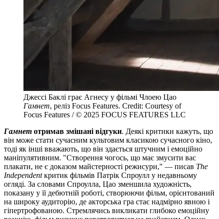
Джессі Баклі грає Агнесу у фільмі Члоею Цао
Гамнет
, реліз Focus Features. Credit: Courtesy of
Focus Features / © 2025 FOCUS FEATURES LLC
Гамнет
отримав змішані відгуки
. Деякі критики кажуть, що
він може стати сучасним культовим класикою сучасного кіно,
тоді як інші вважають, що він здається штучним і емоційно
маніпулятивним. "Створення чогось, що має змусити вас
плакати, не є доказом майстерності режисури," — писав
The
Independent
критик фільмів Патрік Спроулл у недавньому
огляді. За словами Спроулла, Цао зменшила художність,
показану у її дебютній роботі, створюючи фільм, орієнтований
на широку аудиторію, де акторська гра стає надмірно явною і
гіпертрофованою. Стремлячись викликати глибоко емоційну