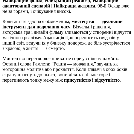
Найкращий фільм
,
Найкращий режисер
,
Найкращий
адаптований сценарій
і
Найкраща актриса
, 98-й Оскар вже
не за горами, і очікування високі.
Коли життя здається обмеженим,
мистецтво — ідеальний
інструмент для подолання часу
. Візуальні рішення,
акторська гра і дизайн фільму зливаються у створенні відчуття
магічного реалізму. Адаптація Цао переносить глядачів у
інший світ, ведучи їх у близьку подорож, де біль зустрічається
з красою, а життя — з смертю.
Мистецтво перетворює приватне горе у спільну пам’ять.
Останні слова Гамлета: “Решта — мовчання,” звучать як
моторошна молитва або прокляття. Коли глядачі з обох боків
екрану прагнуть до нього, вони ділять спільне горе і
перетинають тонку межу між
присутністю і відсутністю
.