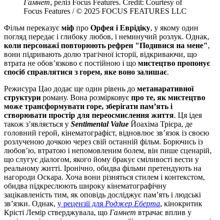
Гамнет
, реліз Focus Features. Credit: Courtesy of
Focus Features / © 2025 FOCUS FEATURES LLC
Фільм переказує
міф
про
Орфея і Еврідіку
, у якому один
погляд передає і глибоку любов, і неминучий розлук. Однак,
коли персонажі повторюють рефрен "Подивися на мене"
,
вони підривають долю трагічної історії, відкриваючи, що
втрата не обов’язково є постійною і що
мистецтво пропонує
спосіб справлятися з горем, яке воно залишає
.
Режисура Цао додає ще один рівень до
метанаративної
структури
роману. Вона розмірковує
про те, як мистецтво
може трансформувати горе, зберігати пам’ять і
створювати простір для переосмислення життя
. Ця ідея
також з’являється у
Sentimental Value
Йоахіма Трієра, де
головний герой, кінематографіст, відновлює зв’язок із своєю
розлученою дочкою через свій останній фільм. Борючись із
любов’ю, втратою і непомовленим болем, він пише сценарій,
що слугує діалогом, якого йому бракує сміливості вести у
реальному житті. Іронічно, обидва фільми претендують на
нагороди Оскара. Хоча вони різняться стилем і контекстом,
обидва підкреслюють широку кінематографічну
зацікавленість тим, як оповідь досліджує пам’ять і людські
зв’язки. Однак,
у рецензії для
Роджер Еберта
, кінокритик
Крісті Лемір стверджувала, що
Гамнет
втрачає вплив у