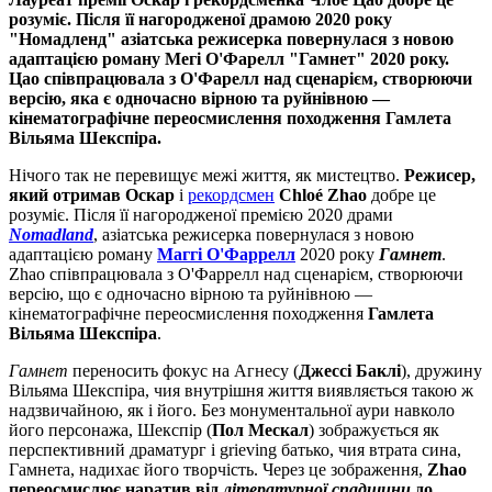
розуміє. Після її нагородженої драмою 2020 року
"Номадленд" азіатська режисерка повернулася з новою
адаптацією роману Мегі О'Фарелл "Гамнет" 2020 року.
Цао співпрацювала з О'Фарелл над сценарієм, створюючи
версію, яка є одночасно вірною та руйнівною —
кінематографічне переосмислення походження Гамлета
Вільяма Шекспіра.
Нічого так не перевищує межі життя, як мистецтво.
Режисер,
який отримав Оскар
і
рекордсмен
Chloé Zhao
добре це
розуміє. Після її нагородженої премією 2020 драми
Nomadland
, азіатська режисерка повернулася з новою
адаптацією роману
Маггі О'Фаррелл
2020 року
Гамнет
.
Zhao співпрацювала з О'Фаррелл над сценарієм, створюючи
версію, що є одночасно вірною та руйнівною —
кінематографічне переосмислення походження
Гамлета
Вільяма Шекспіра
.
Гамнет
переносить фокус на Агнесу (
Джессі Баклі
), дружину
Вільяма Шекспіра, чия внутрішня життя виявляється такою ж
надзвичайною, як і його. Без монументальної аури навколо
його персонажа, Шекспір (
Пол Мескал
) зображується як
перспективний драматург і grieving батько, чия втрата сина,
Гамнета, надихає його творчість. Через це зображення,
Zhao
переосмислює наратив від
літературної спадщини
до