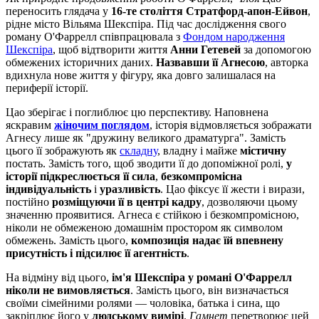
переносить глядача у
16-те століття Стратфорд-апон-Ейвон
,
рідне місто Вільяма Шекспіра. Під час дослідження свого
роману О'Фаррелл співпрацювала з
Фондом народження
Шекспіра
, щоб відтворити життя
Анни Гетевей
за допомогою
обмежених історичних даних.
Назвавши її Агнесою
, авторка
вдихнула нове життя у фігуру, яка довго залишалася на
периферії історії.
Цао зберігає і поглиблює цю перспективу. Наповнена
яскравим
жіночим поглядом
, історія відмовляється зображати
Агнесу лише як "дружину великого драматурга". Замість
цього її зображують як
складну
, владну і майже
містичну
постать. Замість того, щоб зводити її до допоміжної ролі,
у
історії підкреслюється її сила
,
безкомпромісна
індивідуальність
і
уразливість
. Цао фіксує її жести і вирази,
постійно
розміщуючи її в центрі кадру
, дозволяючи цьому
значенню проявитися. Агнеса є стійкою і безкомпромісною,
ніколи не обмеженою домашнім простором як символом
обмежень. Замість цього,
композиція надає їй впевнену
присутність і підсилює її агентність
.
На відміну від цього,
ім'я Шекспіра у романі О'Фаррелл
ніколи не вимовляється
. Замість цього, він визначається
своїми сімейними ролями — чоловіка, батька і сина, що
закріплює його у
людському вимірі
.
Гамнет
перетворює цей