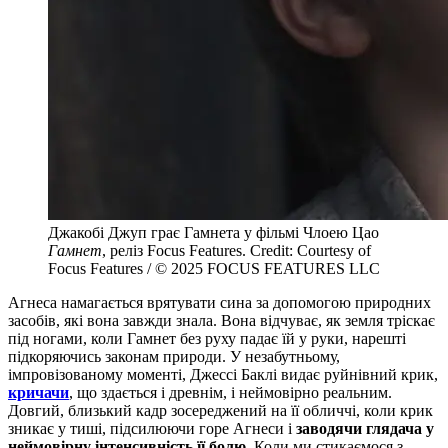
Джакобі Джуп грає Гамнета у фільмі Члоею Цао
Гамнет
, реліз Focus Features. Credit: Courtesy of
Focus Features / © 2025 FOCUS FEATURES LLC
Агнеса намагається врятувати сина за допомогою природних
засобів, які вона завжди знала. Вона відчуває, як земля тріскає
під ногами, коли Гамнет без руху падає їй у руки, нарешті
підкоряючись законам природи. У незабутньому,
імпровізованому моменті, Джессі Баклі видає руйнівний крик,
кричачи
, що здається і древнім, і неймовірно реальним.
Довгий, близький кадр зосереджений на її обличчі, коли крик
зникає у тиші, підсилюючи горе Агнеси і
заводячи глядача у
неймовірну інтенсивність її болю
. Коли ми стикаємося з