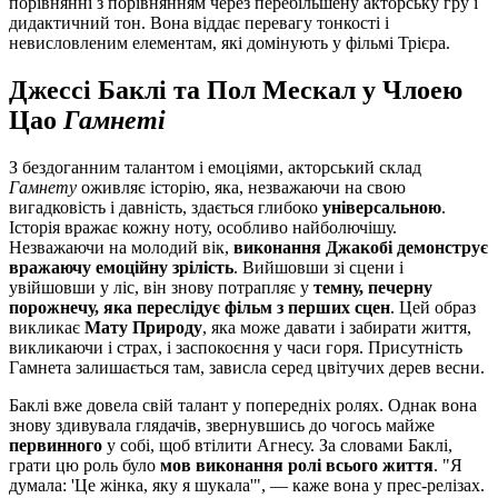
порівнянні з порівнянням через перебільшену акторську гру і
дидактичний тон. Вона віддає перевагу тонкості і
невисловленим елементам, які домінують у фільмі Трієра.
Джессі Баклі та Пол Мескал у Члоею
Цао
Гамнеті
З бездоганним талантом і емоціями, акторський склад
Гамнету
оживляє історію, яка, незважаючи на свою
вигадковість і давність, здається глибоко
універсальною
.
Історія вражає кожну ноту, особливо найболючішу.
Незважаючи на молодий вік,
виконання Джакобі демонструє
вражаючу емоційну зрілість
. Вийшовши зі сцени і
увійшовши у ліс, він знову потрапляє у
темну, печерну
порожнечу, яка переслідує фільм з перших сцен
. Цей образ
викликає
Мату Природу
, яка може давати і забирати життя,
викликаючи і страх, і заспокоєння у часи горя. Присутність
Гамнета залишається там, зависла серед цвітучих дерев весни.
Баклі вже довела свій талант у попередніх ролях. Однак вона
знову здивувала глядачів, звернувшись до чогось майже
первинного
у собі, щоб втілити Агнесу. За словами Баклі,
грати цю роль було
мов виконання ролі всього життя
. "Я
думала: 'Це жінка, яку я шукала'", — каже вона у прес-релізах.