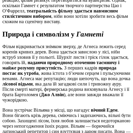
реакцію, фільм ризикує перетворитися на вуайєризм. Однак,
оскільки Гамнет є результатом творчого партнерства Цао і
О'Фаррелл,
театральність фільму здається навмисним
стилістичним вибором
, ніби вони хотіли зробити весь фільм
схожим на сценічну виставу.
Природа і символізм у
Гамнеті
Фільм відкривається знімком зверху, де Агнеса лежить серед
коренів кривих дерев. Вона здається завислою у лісі, ніби
яструб зловив її у польоті. Шурхіт листя і тріск гілок здається,
говорять їй,
надаючи природному оточенню таємничу і
майже розумну присутність
. З перших кадрів
природа
постає як утроба
, жива істота з б’ючим серцем і пульсуючими
венами. Агнеса має репутацію; люди шепочуть, що вона дочка
лісової відьми
, яка дала їй загадкові сили і тривожну ауру.
Після смерті матері, фермерська родина виховувала Агнесу і її
брата Бартоломея (
Джо Алвін
), але вони завжди вважали її
чужорідкою.
Вона зустрічає Вільяма у місці, що нагадує
вічний Едем
.
Вони бігають крізь дерева, сміючись і задихаючись, вільні бути
собою. Захищені лісом, їхня любов залишається недоторканою
через непогодження їхніх родин. Вільям — борючийся
латинський репетитор і син взуттєвця з даром писати. Вона —