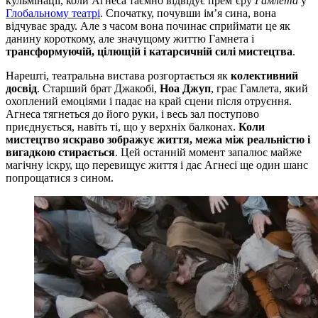
кульмінації, коли Агнеса таємно відвідує прем’єру
Гамлета
у
Глобальному театрі
. Спочатку, почувши ім’я сина, вона
відчуває зраду. Але з часом вона починає сприймати це як
данину короткому, але значущому життю Гамнета і
трансформуючій, цілющій і катарсичній силі мистецтва
.
Нарешті, театральна вистава розгортається як
колективний
досвід
. Старший брат Джакобі,
Ноа Джуп
, грає Гамлета, який
охоплений емоціями і падає на край сцени після отруєння.
Агнеса тягнеться до його руки, і весь зал поступово
приєднується, навіть ті, що у верхніх балконах.
Коли
мистецтво яскраво зображує життя, межа між реальністю і
вигадкою стирається
. Цей останній момент запалює майже
магічну іскру, що перевищує життя і дає Агнесі ще один шанс
попрощатися з сином.