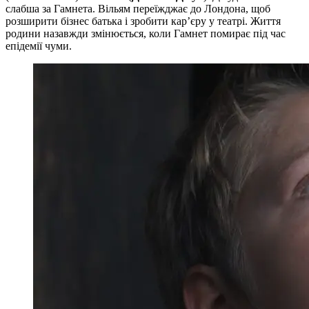
слабша за Гамнета. Вільям переїжджає до Лондона, щоб
розширити бізнес батька і зробити кар’єру у театрі. Життя
родини назавжди змінюється, коли Гамнет помирає під час
епідемії чуми.