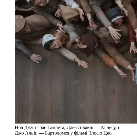
Ноа Джуп грає Гамлета, Джессі Баклі — Агнесу, і
Джо Алвін — Бартоломея у фільмі Члоею Цао