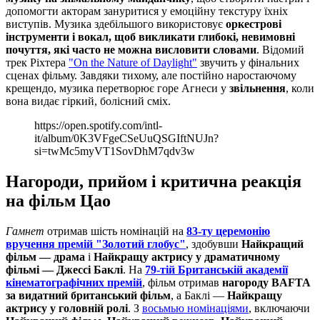
допомогти акторам зануритися у емоційну текстуру їхніх
виступів. Музика здебільшого використовує
оркестрові
інструменти і вокал, щоб викликати глибокі, невимовні
почуття, які часто не можна висловити словами
. Відомий
трек Ріхтера
"On the Nature of Daylight"
звучить у фінальних
сценах фільму. Завдяки тихому, але постійно наростаючому
крещендо, музика перетворює горе Агнеси у
звільнення
, коли
вона видає гіркий, болісний сміх.
https://open.spotify.com/intl-
it/album/0K3VFgeCSeUuQSGIftNUJn?
si=twMc5myVT1SovDhM7qdv3w
Нагороди, прийом і критична реакція
на фільм Цао
Гамнет
отримав шість номінацій на
83-ту церемонію
вручення премій "Золотий глобус"
, здобувши
Найкращий
фільм — драма
і
Найкращу актрису у драматичному
фільмі — Джессі Баклі
. На
79-тій Британській академії
кінематографічних премій
, фільм отримав
нагороду BAFTA
за видатний британський фільм
, а Баклі —
Найкращу
актрису у головній ролі
. З
восьмью номінаціями
, включаючи