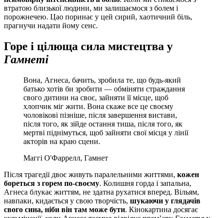
втратою близької людини, ми залишаємося з болем і
порожнечею. Цао поринає у цей сирий, хаотичний біль,
прагнучи надати йому сенс.
Горе і цілюща сила мистецтва у
Гамнеті
Вона, Агнеса, бачить, зробила те, що будь-який
батько хотів би зробити — обміняти страждання
свого дитини на своє, зайняти її місце, щоб
хлопчик міг жити. Вона скаже все це своєму
чоловікові пізніше, після завершення вистави,
після того, як зійде остання тиша, після того, як
мертві піднімуться, щоб зайняти свої місця у лінії
акторів на краю сцени.
Маггі О'Фаррелл, Гамнет
Після трагедії двоє живуть паралельними життями,
кожен
бореться з горем по-своєму
. Колишня горда і запальна,
Агнеса блукає життям, не здатна рухатися вперед. Вільям,
навпаки, кидається у свою творчість,
шукаючи у глядачів
свого сина, ніби він там може бути
. Кінокартина досягає