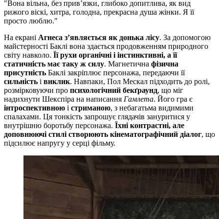
"Вона вільна, без прив’язки, глибоко допитлива, як вид
рижого віскі, хитра, голодна, прекрасна душа жінки. Я її
просто люблю."
На екрані
Агнеса з’являється як донька лісу
. За допомогою
майстерності Баклі вона здається продовженням природного
світу навколо.
Її рухи органічні і інстинктивні, а її
статичність має таку ж силу
. Магнетична
фізична
присутність
Баклі закріплює персонажа, передаючи її
сильність
і
виклик
. Навпаки, Пол Мескал підходить до ролі,
розмірковуючи про
психологічний бекґраунд
, що міг
надихнути Шекспіра на написання
Гамлета
. Його гра є
інтроспективною
і
стриманою
, з небагатьма видимими
спалахами. Ця тонкість запрошує глядачів зануритися у
внутрішню боротьбу персонажа.
Їхні контрастні, але
доповнюючі стилі створюють кінематографічний діалог
, що
підсилює напругу у серці фільму.