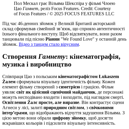
Пол Мескал грає Вільяма Шекспіра у фільмі Члоею
Цао
Гамнет
, реліз Focus Features. Credit: Courtesy
of Focus Features / © 2025 FOCUS FEATURES LLC
Під час 46-денних зйомок у Великій Британії акторський
склад сформував сімейний зв’язок, що сприяло автентичності
їхнього фінального виступу. Щоб відсвяткувати, вони разом
танцювали під пісню
Ріанни
"We Found Love" у останній день
зйомок.
Відео з танцем стало вірусним
.
Створення
Гамнету
: кінематографія,
музика і виробництво
Співпраця Цао з польським
кінематографістом
Łukaszem
Żалем
сформувала візуальну ідентичність фільму. Кожен
елемент фільму створений з
симетрією
і грацією. Фільм
уявляє
світ як цілісний сценічний майданчик
, де персонажі
можуть несподівано входити і виходити, під наглядом смерті.
Освітлення Żалє просте, але виразне
. Він контрастує сцени
Агнеси у лісі, залиті
природним світлом
, з
свічковими
інтер’єрами
, що відображають відчуття задушення Вільяма. З
цією метою вони обрали
цифрову зйомку
, щоб досягти
яскравіших кольорів і підсилити візуальну інтенсивність.