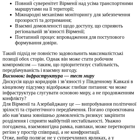
Повний суверенітет Вірменії над усіма транспортними
маршрутами на її території;
Міжнародні механізми моніторингу для забезпечення
прозорості та дотримання;
Взаємні домовленості щодо доступу, що сприяють
регіональній зв’язності Вірменії;
Поетапний процес впровадження для поступового
формування довіри.
Такий підхід не повністю задовольнить максималістські
позиції обох сторін. Однак він може стати робочим
компромісом — таким, що пріоритетизує стабільність,
передбачуваність і взаємну вигоду.
Висновок: інфраструктура — тест миру
Дискусія щодо коридорів і зв’язності у Південному Кавказі в
кінцевому підсумку відображає глибше питання: чи може
інфраструктура слугувати основою миру, а не продовженням
конфлікту?
Для Вірменії та Азербайджану це — випробування політичної
зрілості та стратегічного передбачення. Погано спроектована
або нав’язана зовнішньо домовленість ризикує закріпити
розділення і сприяти майбутній нестабільності. Уважно
погоджена, взаємовигідна рамка, навпаки, може перетворити
регіон у простір співпраці, а не конфронтації.
Отже, вибір полягає не у суперечливих ярликах, а у