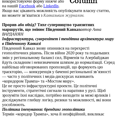
використовуючи форму нижче або
на нашій
Facebook
або
LinkedIn
.
Якщо вас цікавить можливість опублікувати власну статтю,
ви можете зв’язатися з
Кавказьким журналом.
Прорив або обхід? Тихе суперництво транзитних
маршрутів, що змінює Південний Кавказ
автор Анна
ВАРДАНЯН
Інфраструктура, суверенітет і тендітна архітектура миру
в Південному Кавказі
Південний Кавказ знову опинився на перехресті
геополітичних рішень. Після війни 2020 року та подальших
змін у регіональному балансі сил, Вірменія та Азербайджан
йдуть складним і невизначеним шляхом до нормалізації. Серед
найбільш обговорюваних пропозицій, що формують цю
траєкторію, — конкуренція у баченні регіональної зв’язності
— часто у політичних і медіа-дискурсах називають
«коридором Трампа» та «Мостом миру».
Це не просто інфраструктурні проекти. Це політичні
інструменти, стратегічні сигнали та наративи у русі. Щоб
зрозуміти їхні наслідки, потрібно виходити за межі ярликів і
досліджувати глибшу логіку, ризики та можливості, які вони
уособлюють.
Політика іменування: брендинг геополітики
Термін «коридор Трампа», хоча й неофіційний, викликає