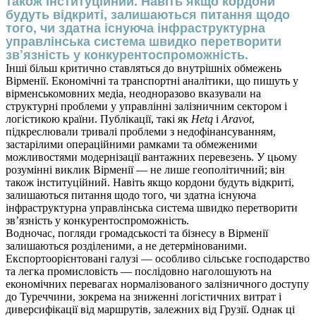
також інституційний. Навіть якщо кордони
будуть відкриті, залишаються питання щодо
того, чи здатна існуюча інфраструктурна
управлінська система швидко перетворити
зв’язність у конкурентоспроможність.
Інші більш критично ставляться до внутрішніх обмежень
Вірменії. Економічні та транспортні аналітики, що пишуть у
вірменськомовних медіа, неодноразово вказували на
структурні проблеми у управлінні залізничним сектором і
логістикою країни. Публікації, такі як
Hetq
і
Aravot
,
підкреслювали тривалі проблеми з недофінансуванням,
застарілими операційними рамками та обмеженими
можливостями модернізації вантажних перевезень. У цьому
розумінні виклик Вірменії — не лише геополітичний; він
також інституційний. Навіть якщо кордони будуть відкриті,
залишаються питання щодо того, чи здатна існуюча
інфраструктурна управлінська система швидко перетворити
зв’язність у конкурентоспроможність.
Водночас, погляди громадськості та бізнесу в Вірменії
залишаються розділеними, а не детермінованими.
Експортоорієнтовані галузі — особливо сільське господарство
та легка промисловість — послідовно наголошують на
економічних перевагах нормалізованого залізничного доступу
до Туреччини, зокрема на зниженні логістичних витрат і
диверсифікації від маршрутів, залежних від Грузії. Однак ці