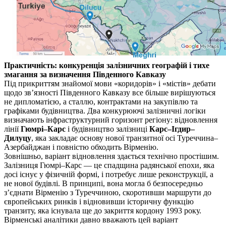
Практичність: конкуренція залізничних географій і тихе
змагання за визначення Південного Кавказу
Під прикриттям знайомої мови «коридорів» і «містів» дебати
щодо зв’язності Південного Кавказу все більше вирішуються
не дипломатією, а сталлю, контрактами на закупівлю та
графіками будівництва. Два конкурюючі залізничні логіки
визначають інфраструктурний горизонт регіону: відновлення
лінії
Гюмрі–Карс
і будівництво залізниці
Карс–Ігдир–
Дилуцу
, яка закладає основу нової транзитної осі Туреччина–
Азербайджан і повністю обходить Вірменію.
Зовнішньо, варіант відновлення здається технічно простішим.
Залізниця Гюмрі–Карс — це спадщина радянської епохи, яка
досі існує у фізичній формі, і потребує лише реконструкції, а
не нової будівлі. В принципі, вона могла б безпосередньо
з’єднати Вірменію з Туреччиною, скоротивши маршрути до
європейських ринків і відновивши історичну функцію
транзиту, яка існувала ще до закриття кордону 1993 року.
Вірменські аналітики давно вважають цей варіант