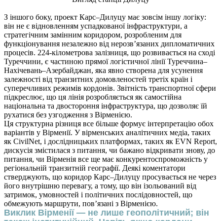
З іншого боку, проект Карс–Дилуцу має зовсім іншу логіку:
він не є відновленням успадкованої інфраструктури, а
стратегічним замінним коридором, розробленим для
функціонування незалежно від нерозв’язаних дипломатичних
процесів. 224-кілометрова залізниця, що розвивається на сході
Туреччини, є частиною прямої логістичної лінії Туреччина–
Нахічевань–Азербайджан, яка явно створена для усунення
залежності від транзитних домовленостей третіх країн і
суперечливих режимів кордонів. Звітність транспортної сфери
підкреслює, що ця лінія розробляється як самостійна
національна та двостороння інфраструктура, що дозволяє їй
рухатися без узгодження з Вірменією.
Ця структурна різниця все більше формує інтерпретацію обох
варіантів у Вірменії. У вірменських аналітичних медіа, таких
як CivilNet, і дослідницьких платформах, таких як EVN Report,
дискусія змістилася з питання, чи бажано відкривати знову, до
питання, чи Вірменія все ще має конкурентоспроможність у
регіональній транзитній географії. Деякі коментатори
стверджують, що коридор Карс–Дилуцу просувається не через
його внутрішню перевагу, а тому, що він ізольований від
затримок, умовностей і політичних послідовностей, що
обмежують маршрути, пов’язані з Вірменією.
Виклик Вірменії — не лише геополітичний; він