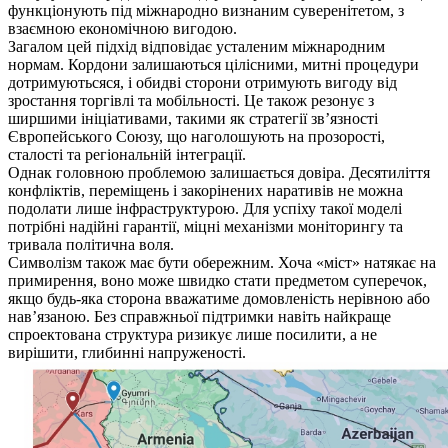
функціонують під міжнародно визнаним суверенітетом, з
взаємною економічною вигодою.
Загалом цей підхід відповідає усталеним міжнародним
нормам. Кордони залишаються цілісними, митні процедури
дотримуютьсяся, і обидві сторони отримують вигоду від
зростання торгівлі та мобільності. Це також резонує з
ширшими ініціативами, такими як стратегії зв’язності
Європейського Союзу, що наголошують на прозорості,
сталості та регіональній інтеграції.
Однак головною проблемою залишається довіра. Десятиліття
конфліктів, переміщень і закорінених наративів не можна
подолати лише інфраструктурою. Для успіху такої моделі
потрібні надійні гарантії, міцні механізми моніторингу та
тривала політична воля.
Символізм також має бути обережним. Хоча «міст» натякає на
примирення, воно може швидко стати предметом суперечок,
якщо будь-яка сторона вважатиме домовленість нерівною або
нав’язаною. Без справжньої підтримки навіть найкраще
спроектована структура ризикує лише посилити, а не
вирішити, глибинні напруженості.