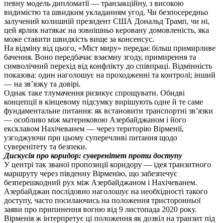
певну модель дипломатії — транзакційну, з високою
видимістю та швидким укладанням угод. Чи безпосередньо
залучений колишній президент США Дональд Трамп, чи ні,
цей ярлик натякає на зовнішньо керовану домовленість, яка
може ставити швидкість вище за консенсус.
На відміну від цього, «Міст миру» передає більш примирливе
бачення. Воно передбачає взаємну згоду, примирення та
символічний перехід від конфлікту до співпраці. Відмінність
показова: один наголошує на проходженні та контролі; інший
— на зв’язку та довірі.
Однак таке тлумачення ризикує спрощувати. Обидві
концепції в кінцевому підсумку вирішують одне й те саме
фундаментальне питання: як встановити транспортні зв’язки
— особливо між материковою Азербайджаном і його
ексклавом Нахічеванем — через територію Вірменії,
узгоджуючи при цьому суперечливі питання щодо
суверенітету та безпеки.
Дискусія про коридор: суверенітет проти доступу
У центрі так званої пропозиції коридору — ідея транзитного
маршруту через південну Вірменію, що забезпечує
безперешкодний рух між Азербайджаном і Нахічеванем.
Азербайджан послідовно наголошує на необхідності такого
доступу, часто посилаючись на положення тристоронньої
заяви про припинення вогню від 9 листопада 2020 року.
Вірменія ж інтерпретує ці положення як дозвіл на транзит під