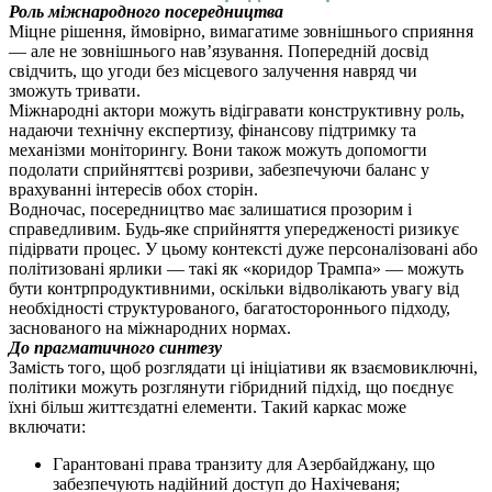
Роль міжнародного посередництва
Міцне рішення, ймовірно, вимагатиме зовнішнього сприяння
— але не зовнішнього нав’язування. Попередній досвід
свідчить, що угоди без місцевого залучення навряд чи
зможуть тривати.
Міжнародні актори можуть відігравати конструктивну роль,
надаючи технічну експертизу, фінансову підтримку та
механізми моніторингу. Вони також можуть допомогти
подолати сприйняттєві розриви, забезпечуючи баланс у
врахуванні інтересів обох сторін.
Водночас, посередництво має залишатися прозорим і
справедливим. Будь-яке сприйняття упередженості ризикує
підірвати процес. У цьому контексті дуже персоналізовані або
політизовані ярлики — такі як «коридор Трампа» — можуть
бути контрпродуктивними, оскільки відволікають увагу від
необхідності структурованого, багатостороннього підходу,
заснованого на міжнародних нормах.
До прагматичного синтезу
Замість того, щоб розглядати ці ініціативи як взаємовиключні,
політики можуть розглянути гібридний підхід, що поєднує
їхні більш життєздатні елементи. Такий каркас може
включати:
Гарантовані права транзиту для Азербайджану, що
забезпечують надійний доступ до Нахічеваня;