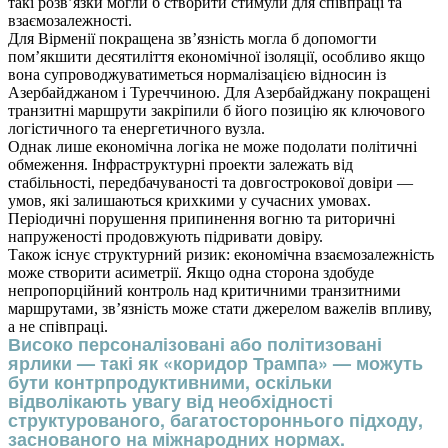
такі розв’язки могли б створити стимули для співпраці та
взаємозалежності.
Для Вірменії покращена зв’язність могла б допомогти
пом’якшити десятиліття економічної ізоляції, особливо якщо
вона супроводжуватиметься нормалізацією відносин із
Азербайджаном і Туреччиною. Для Азербайджану покращені
транзитні маршрути закріпили б його позицію як ключового
логістичного та енергетичного вузла.
Однак лише економічна логіка не може подолати політичні
обмеження. Інфраструктурні проекти залежать від
стабільності, передбачуваності та довгострокової довіри —
умов, які залишаються крихкими у сучасних умовах.
Періодичні порушення припинення вогню та риторичні
напруженості продовжують підривати довіру.
Також існує структурний ризик: економічна взаємозалежність
може створити асиметрії. Якщо одна сторона здобуде
непропорційний контроль над критичними транзитними
маршрутами, зв’язність може стати джерелом важелів впливу,
а не співпраці.
Високо персоналізовані або політизовані
ярлики — такі як «коридор Трампа» — можуть
бути контрпродуктивними, оскільки
відволікають увагу від необхідності
структурованого, багатостороннього підходу,
заснованого на міжнародних нормах.