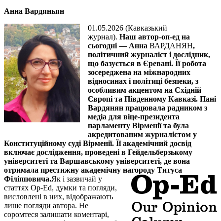
Анна Вардяньян
01.05.2026 (Кавказький
журнал).
Наш автор-оп-ед на
сьогодні — Анна
ВАРДАНЯН
,
політичний журналіст і дослідник,
що базується в Єревані.
Її робота
зосереджена на міжнародних
відносинах і політиці безпеки, з
особливим акцентом на Східній
Європі та Південному Кавказі. Пані
Вардянян працювала радником з
медіа для віце-президента
парламенту Вірменії та була
акредитованим журналістом у
Конституційному суді Вірменії. Її академічний досвід
включає дослідження, проведені в Гейдельберзькому
університеті та Варшавському університеті, де вона
отримала престижну академічну нагороду Титуса
Філіпповича.
Як і зазвичай у
статтях Op-Ed, думки та погляди,
висловлені в них, відображають
лише погляди автора. Не
соромтеся залишати коментарі,