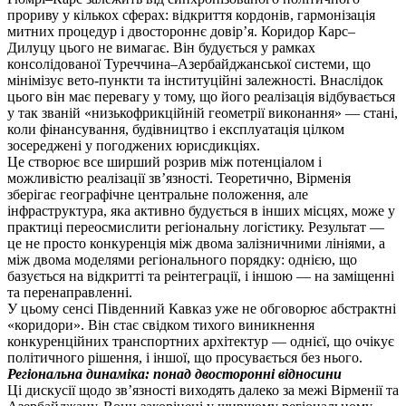
прориву у кількох сферах: відкриття кордонів, гармонізація
митних процедур і двостороннє довір’я. Коридор Карс–
Дилуцу цього не вимагає. Він будується у рамках
консолідованої Туреччина–Азербайджанської системи, що
мінімізує вето-пункти та інституційні залежності. Внаслідок
цього він має перевагу у тому, що його реалізація відбувається
у так званій «низькофрикційній геометрії виконання» — стані,
коли фінансування, будівництво і експлуатація цілком
зосереджені у погоджених юрисдикціях.
Це створює все ширший розрив між потенціалом і
можливістю реалізації зв’язності. Теоретично, Вірменія
зберігає географічне центральне положення, але
інфраструктура, яка активно будується в інших місцях, може у
практиці переосмислити регіональну логістику. Результат —
це не просто конкуренція між двома залізничними лініями, а
між двома моделями регіонального порядку: однією, що
базується на відкритті та реінтеграції, і іншою — на заміщенні
та перенаправленні.
У цьому сенсі Південний Кавказ уже не обговорює абстрактні
«коридори». Він стає свідком тихого виникнення
конкуренційних транспортних архітектур — однієї, що очікує
політичного рішення, і іншої, що просувається без нього.
Регіональна динаміка: понад двосторонні відносини
Ці дискусії щодо зв’язності виходять далеко за межі Вірменії та