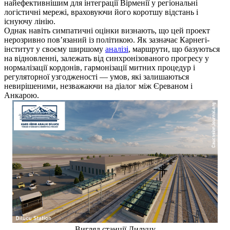
найефективнішим для інтеграції Вірменії у регіональні
логістичні мережі, враховуючи його коротшу відстань і
існуючу лінію.
Однак навіть симпатичні оцінки визнають, що цей проект
нерозривно пов’язаний із політикою. Як зазначає Карнегі-
інститут у своєму ширшому
аналізі
, маршрути, що базуються
на відновленні, залежать від синхронізованого прогресу у
нормалізації кордонів, гармонізації митних процедур і
регуляторної узгодженості — умов, які залишаються
невирішеними, незважаючи на діалог між Єреваном і
Анкарою.
Вигляд станції Дилуцу