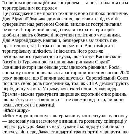
її повним юрисдикційним контролем — а не як надання поза
територіальним контролем.
Це розходження не просто технічне; воно глибоко політичне.
Для Вірменії будь-яке домовлення, що ставить під сумнів
суверенітет над регіоном Сюнік, викликає гострі питання
безпеки. Історичний досвід і недавні втрати територій
зробили навіть обмежені поступки політично чутливими.
Для Азербайджану, навпаки, безперервна зв’язність є як
практичною, так і стратегічною метою. Вона зміцнить
територіальну цілісність і підсилить його роль як
регіонального транзитного вузла, що з’єднує Каспійський
басейн із Туреччиною та ширшими ринками Євразії.
Зовнішні актори ще більше ускладнюють рівняння. Росія,
спочатку позиціонована як гарантор припинення вогню 2020
року, виявила, що її вплив зменшується. Європейський Союз
посилив свою роль посередника, тоді як США демонструють
періодичну участь. У цьому контексті поняття «коридор
Трампа» можна трактувати ширше як короткий опис рішень,
що нав’язуються зовнішньо — незалежно від того, чи вони
реалізуються на практиці.
«Міст миру»
«Міст миру» пропонує альтернативну концептуальну основу
— засновану на взаємному визнанні та розвитку співпраці у
інфраструктурі. Замість нав’язування коридору особливого
статусу, він передбачає стандартні транспортні маршрути, що