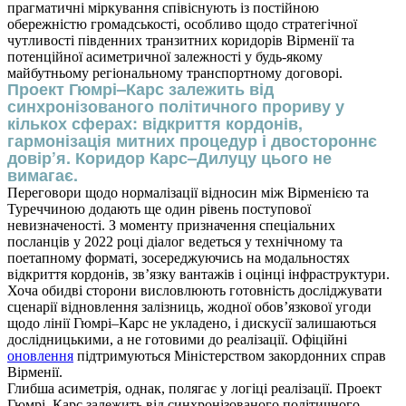
прагматичні міркування співіснують із постійною
обережністю громадськості, особливо щодо стратегічної
чутливості південних транзитних коридорів Вірменії та
потенційної асиметричної залежності у будь-якому
майбутньому регіональному транспортному договорі.
Проект Гюмрі–Карс залежить від
синхронізованого політичного прориву у
кількох сферах: відкриття кордонів,
гармонізація митних процедур і двостороннє
довір’я. Коридор Карс–Дилуцу цього не
вимагає.
Переговори щодо нормалізації відносин між Вірменією та
Туреччиною додають ще один рівень поступової
невизначеності. З моменту призначення спеціальних
посланців у 2022 році діалог ведеться у технічному та
поетапному форматі, зосереджуючись на модальностях
відкриття кордонів, зв’язку вантажів і оцінці інфраструктури.
Хоча обидві сторони висловлюють готовність досліджувати
сценарії відновлення залізниць, жодної обов’язкової угоди
щодо лінії Гюмрі–Карс не укладено, і дискусії залишаються
дослідницькими, а не готовими до реалізації. Офіційні
оновлення
підтримуються Міністерством закордонних справ
Вірменії.
Глибша асиметрія, однак, полягає у логіці реалізації. Проект
Гюмрі–Карс залежить від синхронізованого політичного