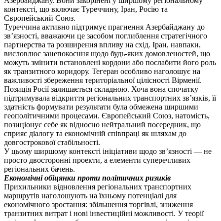
Азербайджану. Вони закорінені у ширшому регіональному
контексті, що включає Туреччину, Іран, Росію та
Європейський Союз.
Туреччина активно підтримує прагнення Азербайджану до
зв’язності, вважаючи це засобом поглиблення стратегічного
партнерства та розширення впливу на схід. Іран, навпаки,
висловлює занепокоєння щодо будь-яких домовленостей, що
можуть змінити встановлені кордони або послабити його роль
як транзитного коридору. Тегеран особливо наголошує на
важливості збереження територіальної цілісності Вірменії.
Позиція Росії залишається складною. Хоча вона спочатку
підтримувала відкриття регіональних транспортних зв’язків, її
здатність формувати результати була обмежена ширшими
геополітичними процесами. Європейський Союз, натомість,
позиціонує себе як відносно нейтральний посередник, що
сприяє діалогу та економічній співпраці як шляхам до
довгострокової стабільності.
У цьому ширшому контексті ініціативи щодо зв’язності — не
просто двосторонні проекти, а елементи суперечливих
регіональних бачень.
Економічні обіцянки проти політичних ризиків
Прихильники відновлення регіональних транспортних
маршрутів наголошують на їхньому потенціалі для
економічного зростання: збільшення торгівлі, зниження
транзитних витрат і нові інвестиційні можливості. У теорії