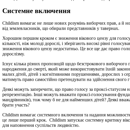
Системне включення
Childism вимагає не лише нових розумінь виборчих прав, а й 
від землевласників, що обирали представників у тавернах.
Хорошим першим кроком є зниження вікового цензу для голосува
кількості, ніж молоді дорослі, і зберігають високі рівні голосу
зниження вікового цензу недостатньо. Це все ще дає право голос
дорослізму.
Існує кілька різних пропозицій щодо безстрокового виборчого п
народження до смерті, який може використовувати їхній законн
малих дітей, дітей з когнітивними порушеннями, дорослих з се
матимуть право самостійно претендувати на здійснення свого г
Деякі можуть заперечити, що право голосу за проксі-статусом на
репрезентацію. Інші можуть вважати проксі-голосування фундам
мандрівників), тож чому б не для найменших дітей? Деякі вважа
брати участь?
Childism вимагає системного включення та надання можливостей
це лише перший крок. Childism запускає системну критику вікови
для наповнення суспільств людяністю.