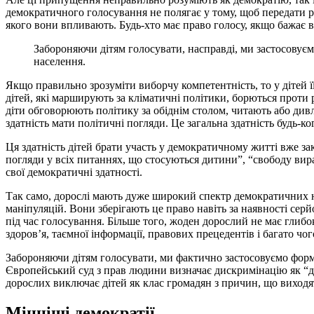
демократичного голосування не полягає у тому, щоб передати р
якого вони впливають. Будь-хто має право голосу, якщо бажає 
Забороняючи дітям голосувати, насправді, ми застосовуєм
населення.
Якщо правильно зрозуміти виборчу компетентність, то у дітей ї
дітей, які марширують за кліматичні політики, борються проти 
діти обговорюють політику за обіднім столом, читають або дивл
здатність мати політичні погляди. Це загальна здатність будь-ко
Ця здатність дітей брати участь у демократичному житті вже за
погляди у всіх питаннях, що стосуються дитини”, “свободу вира
свої демократичні здатності.
Так само, дорослі мають дуже широкий спектр демократичних на
маніпуляцій. Вони зберігають це право навіть за наявності сер
під час голосування. Більше того, жоден дорослий не має глибок
здоров’я, таємної інформації, правових прецедентів і багато чо
Забороняючи дітям голосувати, ми фактично застосовуємо форму 
Європейський суд з прав людини визначає дискримінацію як “д
дорослих виключає дітей як клас громадян з причин, що виходя
Міцніші демократії