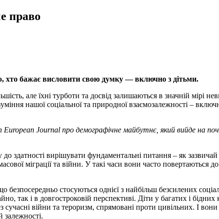
е право
, хто бажає висловити свою думку — включно з дітьми.
ьшість, але їхні турботи та досвід залишаються в значній мірі н
уміння нашої соціальної та природної взаємозалежності – включ
European Journal про демографічне майбутнє, який вийде на по
 до здатності вирішувати фундаментальні питання – як зазвичай т
масової міграції та війни. У такі часи вони часто повертаються д
що безпосередньо стосуються однієї з найбільш безсилених соціал
но, так і в довгостроковій перспективі. Діти у багатих і бідних
ез сучасні війни та тероризм, спрямовані проти цивільних. І вон
й залежності.