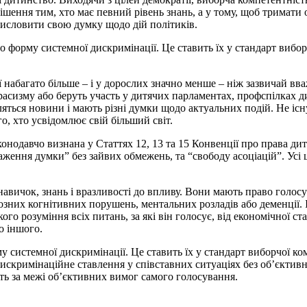
ішення тим, хто має певний рівень знань, а у тому, щоб тримати
висловити свою думку щодо дій політиків.
о форму системної дискримінації. Це ставить їх у стандарт вибор
ї набагато більше – і у дорослих значно менше – ніж зазвичай вв
расизму або беруть участь у дитячих парламентах, профспілках ди
яться новини і мають різні думки щодо актуальних подій. Не існу
го, хто усвідомлює свій більший світ.
конодавчо визнана у Статтях 12, 13 та 15 Конвенції про права д
ження думки” без зайвих обмежень, та “свободу асоціацій”. Усі 
вичок, знань і вразливості до впливу. Вони мають право голосу 
йозних когнітивних порушень, ментальних розладів або деменції.
ого розуміння всіх питань, за які він голосує, від економічної 
го іншого.
системної дискримінації. Це ставить їх у стандарт виборчої ком
искримінаційне ставлення у співставних ситуаціях без об’єктив
ть за межі об’єктивних вимог самого голосування.