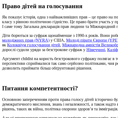
Право дітей на голосування
Як показує історія, одна з найважливіших прав – це право на п
класу з рівною політичною гідністю. Це право брати участь у п
І саме тому Загальна декларація прав людини та Міжнародний п
Діти борються за суфраж щонайменше з 1990-х років. Вони роби
молодіжних прав (NYRA)
у США,
Молоді пірати Європи (YPE
як
Колоквіум голосування дітей
,
Міжнародна амністія Великобр
дорослі судили уряди за безстрокове суфраж у
Німеччині
,
Каліф
Аргумент childist на користь безстрокового суфражу полягає в т
перспективи сприймалися так само серйозно політиками, чия ро
дозволить приймати більш обґрунтовані рішення.
Питання компетентності?
Основною запереченням проти права голосу дітей історично бу
демократичного мислення, знань і незалежності, а також надто
рішень, таких як війна, політика охорони здоров’я та імміграція
Але ці припущення неправильно розуміють як демократію, так і