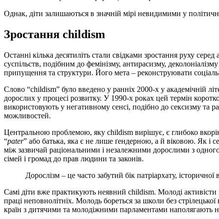
Однак, діти залишаються в значній мірі невидимими у політичн
Зростання childism
Останні кілька десятиліть стали свідками зростання руху серед а
суспільств, подібним до фемінізму, антирасизму, деколоніалізму
припущення та структури. Його мета – реконструювати соціаль
Слово “childism” було введено у ранніх 2000-х у академічній літе
дорослих у процесі розвитку. У 1990-х роках цей термін корот
використовують у негативному сенсі, подібно до сексизму та ра
можливостей.
Центральною проблемою, яку childism вирішує, є глибоко вкорін
“
pater
” або батька, яка є не лише ґендерною, а й віковою. Як і 
між зазвичай раціональними і незалежними дорослими з одного б
сімей і громад до прав людини та законів.
Дорослізм – це часто забутий бік патріархату, історичної 
Самі діти вже практикують неявний childism. Молоді активісти 
праці неповнолітніх. Молодь бореться за школи без стрілецької 
країн з дитячими та молодіжними парламентами наполягають на 