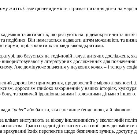
ому житті. Саме ця невидимість і тримає питання дітей на марг
кадеміків та активістів, що реагують на ці демократичні та дитячі
 та подібних. Він намагається надавати дітям можливість та визн
ні норми, щоб зробити їх справді віковідкритими.
ратурі, що базується на тоді-новій галузі дитячих досліджень, яка 
ко використовувався у літературних дослідженнях для позначенн
сизму. Але домінуюче значення у наукових колах – і тепер у соці
ений дорослізм: припущення, що дорослий є мірою людяності. Дор
сексизм, дорослізм глибоко закорінений у наших історіях, культур
оку, та зазвичай ірраціональними і залежними дітьми з іншого. 
влади “
pater
” або батька, яка є не лише ґендерною, а й віковою.
за клімат виступають за вікову інклюзивність у екологічній пол
насильства. Трансгендерні діти тиснуть на свої громади змінити 
врахуванні їхніх перспектив щодо безпечних вулиць, доступу дл