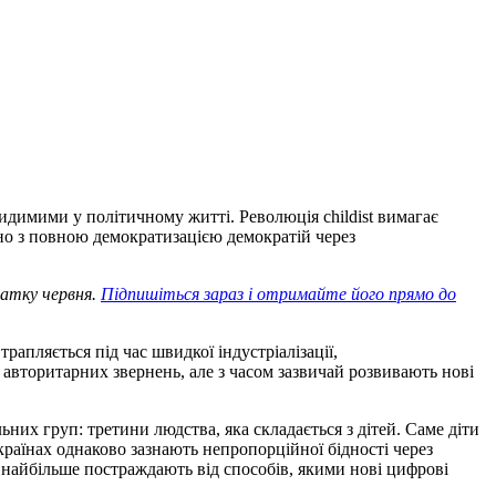
евидимими у політичному житті. Революція childist вимагає
но з повною демократизацією демократій через
чатку червня.
Підпишіться зараз і отримайте його прямо до
рапляється під час швидкої індустріалізації,
о авторитарних звернень, але з часом зазвичай розвивають нові
ьних груп: третини людства, яка складається з дітей. Саме діти
 країнах однаково зазнають непропорційної бідності через
и найбільше постраждають від способів, якими нові цифрові