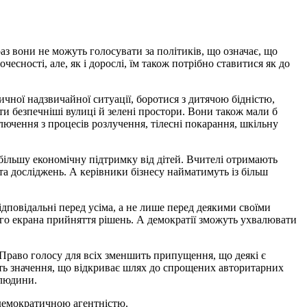
.
раз вони не можуть голосувати за політиків, що означає, що
есності, але, як і дорослі, їм також потрібно ставитися як до
чної надзвичайної ситуації, боротися з дитячою бідністю,
ти безпечніші вулиці й зелені простори. Вони також мали б
ючення з процесів розлучення, тілесні покарання, шкільну
більшу економічну підтримку від дітей. Вчителі отримають
 та досліджень. А керівники бізнесу найматимуть із більш
дповідальні перед усіма, а не лише перед деякими своїми
ого екрана прийняття рішень. А демократії зможуть ухвалювати
Право голосу для всіх зменшить припущення, що деякі є
ть значення, що відкриває шлях до спрощених авторитарних
 людини.
із демократичною агентністю.