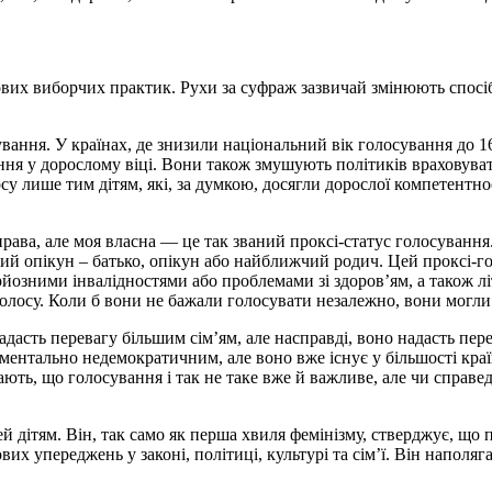
нових виборчих практик. Рухи за суфраж зазвичай змінюють спо
ння. У країнах, де знизили національний вік голосування до 16 р
вання у дорослому віці. Вони також змушують політиків враховуват
у лише тим дітям, які, за думкою, досягли дорослої компетентнос
рава, але моя власна — це так званий проксі-статус голосування
ий опікун – батько, опікун або найближчий родич. Цей проксі-го
рйозними інвалідностями або проблемами зі здоров’ям, а також л
олосу. Коли б вони не бажали голосувати незалежно, вони могли
дасть перевагу більшим сім’ям, але насправді, воно надасть пере
ентально недемократичним, але воно вже існує у більшості краї
ють, що голосування і так не таке вже й важливе, але чи справе
 дітям. Він, так само як перша хвиля фемінізму, стверджує, що
х упереджень у законі, політиці, культурі та сім’ї. Він наполяг