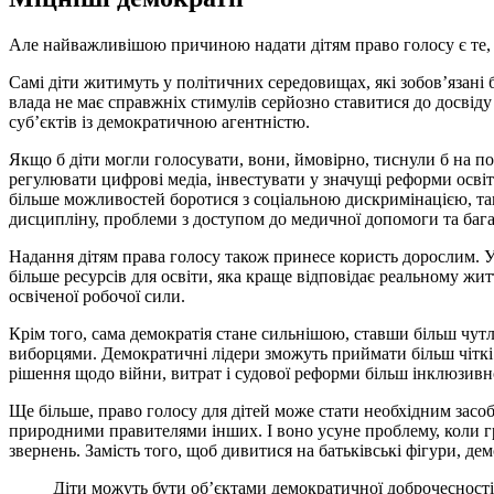
Але найважливішою причиною надати дітям право голосу є те, 
Самі діти житимуть у політичних середовищах, які зобов’язані б
влада не має справжніх стимулів серйозно ставитися до досвіду 
суб’єктів із демократичною агентністю.
Якщо б діти могли голосувати, вони, ймовірно, тиснули б на по
регулювати цифрові медіа, інвестувати у значущі реформи осві
більше можливостей боротися з соціальною дискримінацією, так
дисципліну, проблеми з доступом до медичної допомоги та баг
Надання дітям права голосу також принесе користь дорослим. У
більше ресурсів для освіти, яка краще відповідає реальному жит
освіченої робочої сили.
Крім того, сама демократія стане сильнішою, ставши більш чут
виборцями. Демократичні лідери зможуть приймати більш чіткі 
рішення щодо війни, витрат і судової реформи більш інклюзивн
Ще більше, право голосу для дітей може стати необхідним засо
природними правителями інших. І воно усуне проблему, коли г
звернень. Замість того, щоб дивитися на батьківські фігури, 
Діти можуть бути об’єктами демократичної доброчесності, 