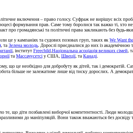
олітичне включення – право голосу. Суфраж не вирішує всіх проб
роцесі формування прав. Саме тому боролися так важко ті, хто не 
акт про громадянські та політичні права закликають без будь-як
ли це у кампаніях та судових позовах груп, таких як
We Want the
)
, та
Зелена молодь
. Дорослі приєдналися до них із академічною т
итанії
, інститут
Freechild
,
Національна асоціація великих сімей
, 
орнії
та
Массачусетсі
у США,
Швеції
, та
Канаді
.
ому, що це необхідно для добробуту як дітей, так і демократій. С
бота більше не залежатиме лише від тиску дорослих. А демократі
ло те, що діти позбавлені виборчої компетентності. Люди молод
 вразливими до маніпуляцій. Вони також вважаються без досвіду 
.
 дитинство. Виходячи з цілей демократії, виборча компетентніст