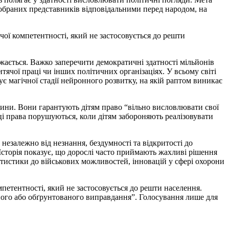
 обраних представників відповідальними перед народом, на
чої компетентності, який не застосовується до решти
ажається. Важко заперечити демократичні здатності мільйонів
тячої праці чи інших політичних організаціях. У всьому світі
є магічної стадії нейронного розвитку, на якій раптом виникає
итини. Вони гарантують дітям право “вільно висловлювати свої
ці права порушуються, коли дітям забороняють реалізовувати
незалежно від незнання, бездумності та відкритості до
 Історія показує, що дорослі часто приймають жахливі рішення
статистики до військових можливостей, інновацій у сфері охорони
петентності, який не застосовується до решти населення.
ного або обґрунтованого виправдання”. Голосування лише для