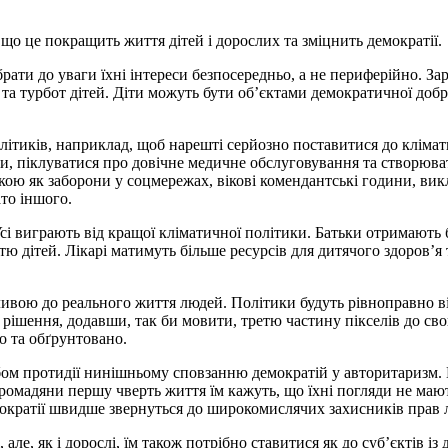
що це покращить життя дітей і дорослих та зміцнить демократії
рати до уваги їхні інтереси безпосередньо, а не периферійно. За
та турбот дітей. Діти можуть бути об’єктами демократичної доброч
літиків, наприклад, щоб нарешті серйозно поставитися до клімати
ти, піклуватися про довічне медичне обслуговування та створюва
ою як заборони у соцмережах, вікові комендантські години, викл
ато іншого.
сі виграють від кращої кліматичної політики. Батьки отримають 
тю дітей. Лікарі матимуть більше ресурсів для дитячого здоров’я
ливою до реального життя людей. Політики будуть рівноправно ві
рішення, додавши, так би мовити, третю частину пікселів до св
о та обґрунтовано.
бом протидії нинішньому сповзанню демократій у авторитаризм. 
ромадяни першу чверть життя їм кажуть, що їхні погляди не маю
демократії швидше звернуться до широкомислячих захисників прав
але, як і дорослі, їм також потрібно ставитися як до суб’єктів 