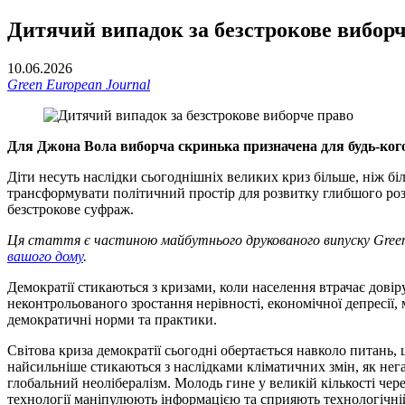
Дитячий випадок за безстрокове виборч
10.06.2026
Green European Journal
Для Джона Вола виборча скринька призначена для будь-кого
Діти несуть наслідки сьогоднішніх великих криз більше, ніж біл
трансформувати політичний простір для розвитку глибшого роз
безстрокове суфраж.
Ця стаття є частиною майбутнього друкованого випуску Green 
вашого дому
.
Демократії стикаються з кризами, коли населення втрачає довіру
неконтрольованого зростання нерівності, економічної депресії, 
демократичні норми та практики.
Світова криза демократії сьогодні обертається навколо питань, 
найсильніше стикаються з наслідками кліматичних змін, як негай
глобальний неолібералізм. Молодь гине у великій кількості чер
технології маніпулюють інформацією та сприяють технологічні