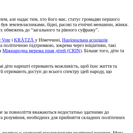
лем, але надає тим, хто його має, статус громадян першого
був землевласниками, бідні, расові та етнічні меншини, жінки.
их обмежень до “загального та рівного суфражу”.
 Vote
і
KRÄTZÄ
у Німеччині,
Національна асоціація
а політичною підтримкою, зокрема через ініціативи, такі
та
Міжнародна мережа прав дітей (CRIN)
. Більше того, діти та
амі діти нарешті отримають можливість, щоб їхнє життя та
ї отримають доступ до всього спектру ідей народу, що
ше за повноліття вважаються недостатньо здатними до
та розуміння, необхідних для прийняття складних політичних
ь полягає у здатності висловлювати політичні погляди. Мета