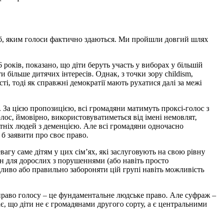
сіб, яким голоси фактично здаються. Ми пройшли довгий шлях
оків, показано, що діти беруть участь у виборах у більшій
и більше дитячих інтересів. Однак, з точки зору childism,
ті, тоді як справжні демократії мають рухатися далі за межі
. За цією пропозицією, всі громадяни матимуть проксі-голос з
лос, ймовірно, використовуватиметься від імені немовлят,
ітніх людей з деменцією. Але всі громадяни одночасно
 б заявити про своє право.
вагу саме дітям у цих сім’ях, які заслуговують на свою рівну
н для дорослих з порушеннями (або навіть просто
дливо або правильно забороняти цій групі навіть можливість
 право голосу – це фундаментальне людське право. Але суфраж –
ає, що діти не є громадянами другого сорту, а є центральними