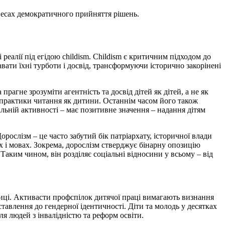
інесах демократичного прийняття рішень.
 реалії під егідою childism. Childism є критичним підходом до
авати їхні турботи і досвід, трансформуючи історично закорінені
прагне зрозуміти агентність та досвід дітей як дітей, а не як
я практики читання як дитини. Останнім часом його також
альній активності – має позитивне значення – надання дітям
ослізм – це часто забутий бік патріархату, історичної влади
ах і мовах. Зокрема, дорослізм стверджує бінарну опозицію
Таким чином, він розділяє соціальні відносини у всьому – від
ітиці. Активасти профспілок дитячої праці вимагають визнання
ставлення до гендерної ідентичності. Діти та молодь у десятках
я людей з інвалідністю та реформ освіти.