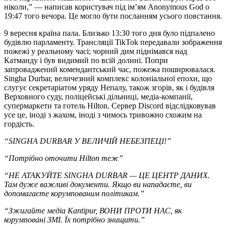
ніколи,” — написав користувач під ім’ям Anonymous God о
19:47 того вечора. Це могло бути посланням усього повстання.
9 вересня країна пала. Близько 13:30 того дня було підпалено
будівлю парламенту. Трансляції TikTok передавали зображення
пожежі у реальному часі; чорний дим піднімався над
Катманду і був видимий по всій долині. Попри
запроваджений комендантський час, пожежа поширювалася.
Singha Durbar, величезний комплекс колоніальної епохи, що
слугує секретаріатом уряду Непалу, також згорів, як і будівля
Верховного суду, поліцейські дільниці, медіа-компанії,
супермаркети та готель Hilton. Сервер Discord відслідковував
усе це, іноді з жахом, іноді з чимось тривожно схожим на
гордість.
“SINGHA DURBAR У ВЕЛИЧІЙ НЕБЕЗПЕЦІ!”
“Потрібно оточити Hilton теж”
“НЕ АТАКУЙТЕ SINGHA DURBAR — ЦЕ ЦЕНТР ДАНИХ.
Там дуже важливі документи. Якщо ви нападаєте, ви
допомагаєте корумпованим політикам.”
“Зжигайте медіа Kantipur, ВОНИ ПРОТИ НАС, як
корумповані ЗМІ. Їх потрібно знищити.”