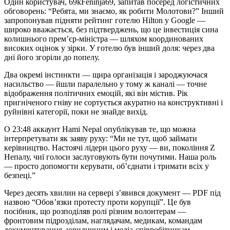
Один користувач, 69kFeninja69, запитав посеред логістичних
обговорень: “Ребята, ми знаємо, як робити Молотови?” Інший
запропонував підняти рейтинг готелю Hilton у Google —
широко вважається, без підтверджень, що це інвестиція сина
колишнього прем’єр-міністра — шляхом координованих
високих оцінок у зірки. У готелю був інший доля: через два
дні його згоріли до попелу.
Два окремі інстинкти — щира організація і зароджуючася
насильство — йшли паралельно у тому ж каналі — точне
відображення політичних емоцій, які він містив. Рік
пригніченого гніву не сортується акуратно на конструктивні і
руйнівні категорії, поки не знайде вихід.
О 23:48 аккаунт Hami Nepal опублікував те, що можна
інтерпретувати як заяву руху: “Ми не тут, щоб займати
керівництво. Настоячі лідери цього руху — ви, покоління Z
Непалу, чиї голоси заслуговують бути почутими. Наша роль
— просто допомогти керувати, об’єднати і тримати всіх у
безпеці.”
Через десять хвилин на сервері з’явився документ — PDF під
назвою “Обов’язки протесту проти корупції”. Це був
посібник, що розподіляв ролі різним волонтерам —
фронтовим підрозділам, наглядачам, медикам, командам
документування, юридичним і медіа-співробітникам,