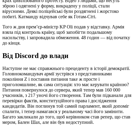
крах цивілізованого протесту. Відео з людьми, що несуть
зброю і одягнені у форму, викрадену у поліції, стали
вірусними. Деякі поліцейські були роздягнені і жорстоко
побиті. Катманду відчував себе як Готам-Сіті.
Того ж дня прем’єр-міністр KP Oli подав у відставку. Армія
взяла під контроль країну, щоб запобігти подальшому
насильству, і запровадила обмеження. 48 годин — від початку
до кінця.
Від Discord до влади
Наступне не має справжнього прецеденту в історії демократії.
Головнокомандувач армії зустрівся з представниками
покоління Z і поставив питання таке ж просте і
приголомшливе, як сама ситуація: хто має керувати країною?
Питання повернулося до сервера, який тепер мав 160 000
учасників, з 217 уночі його створення. Там були підканали для
перевірки фактів, конституційного права і дослідження
кандидатів. Він поглинув той самий парламент, який допоміг
спалити, і тепер намагався у реальному часі його замінити.
Багато закликали до того, щоб керівником став репер, що став
мером, Бален Шах, але він був недоступний.