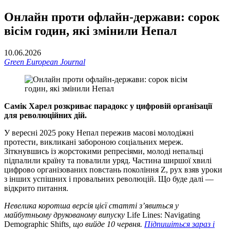
Онлайн проти офлайн-держави: сорок
вісім годин, які змінили Непал
10.06.2026
Green European Journal
Самік Харел розкриває парадокс у цифровій організації
для революційних дій.
У вересні 2025 року Непал пережив масові молодіжні
протести, викликані забороною соціальних мереж.
Зіткнувшись із жорстокими репресіями, молоді непальці
підпалили країну та повалили уряд. Частина ширшої хвилі
цифрово організованих повстань покоління Z, рух взяв уроки
з інших успішних і провальних революцій. Що буде далі —
відкрито питання.
Невелика коротша версія цієї статті з’явиться у
майбутньому друкованому випуску
Life Lines: Navigating
Demographic Shifts
, що вийде 10 червня.
Підпишіться зараз і