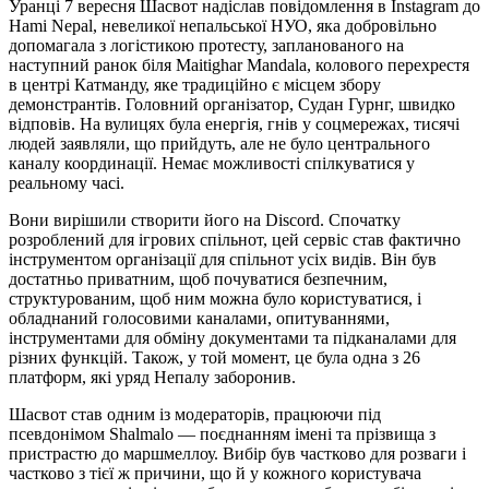
Уранці 7 вересня Шасвот надіслав повідомлення в Instagram до
Hami Nepal, невеликої непальської НУО, яка добровільно
допомагала з логістикою протесту, запланованого на
наступний ранок біля Maitighar Mandala, колового перехрестя
в центрі Катманду, яке традиційно є місцем збору
демонстрантів. Головний організатор, Судан Гурнг, швидко
відповів. На вулицях була енергія, гнів у соцмережах, тисячі
людей заявляли, що прийдуть, але не було центрального
каналу координації. Немає можливості спілкуватися у
реальному часі.
Вони вирішили створити його на Discord. Спочатку
розроблений для ігрових спільнот, цей сервіс став фактично
інструментом організації для спільнот усіх видів. Він був
достатньо приватним, щоб почуватися безпечним,
структурованим, щоб ним можна було користуватися, і
обладнаний голосовими каналами, опитуваннями,
інструментами для обміну документами та підканалами для
різних функцій. Також, у той момент, це була одна з 26
платформ, які уряд Непалу заборонив.
Шасвот став одним із модераторів, працюючи під
псевдонімом Shalmalo — поєднанням імені та прізвища з
пристрастю до маршмеллоу. Вибір був частково для розваги і
частково з тієї ж причини, що й у кожного користувача