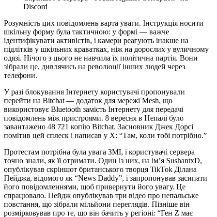
Discord
Розумність цих повідомлень варта уваги. Інструкція носити
шкільну форму була тактичною: у формі — важче
ідентифікувати активістів, і камери реагують інакше на
підлітків у шкільних краватках, ніж на дорослих у вуличному
одязі. Нічого з цього не навчила їх політична партія. Вони
зібрали це, дивлячись на революції інших людей через
телефони.
У разі блокування Інтернету користувачі пропонували
перейти на Bitchat — додаток для мережі Mesh, що
використовує Bluetooth замість Інтернету для передачі
повідомлень між пристроями. 8 вересня в Непалі було
завантажено 48 721 копію Bitchat. Засновник Джек Дорсі
помітив цей сплеск і написав у X: “Там, коли тобі потрібно.”
Протестам потрібна була увага ЗМІ, і користувачі сервера
точно знали, як її отримати. Один із них, на ім’я SushantxD,
опублікував скріншот британського творця TikTok Ділана
Пейджа, відомого як “News Daddy”, і запропонував засипати
його повідомленнями, щоб привернути його увагу. Це
спрацювало. Пейдж опублікував три відео про непальське
повстання, що зібрали мільйони переглядів. Пізніше він
розмірковував про те, що він бачить у регіоні: “Ген Z має