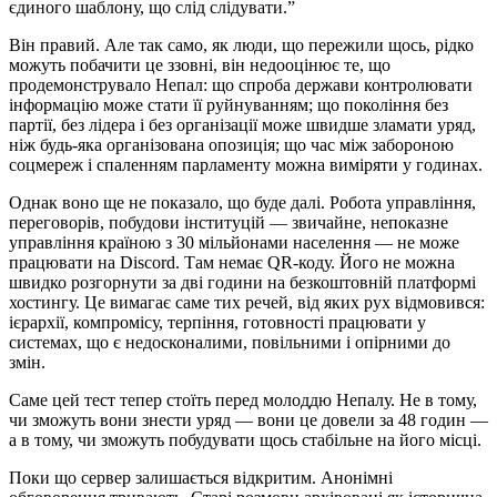
єдиного шаблону, що слід слідувати.”
Він правий. Але так само, як люди, що пережили щось, рідко
можуть побачити це ззовні, він недооцінює те, що
продемонструвало Непал: що спроба держави контролювати
інформацію може стати її руйнуванням; що покоління без
партії, без лідера і без організації може швидше зламати уряд,
ніж будь-яка організована опозиція; що час між забороною
соцмереж і спаленням парламенту можна виміряти у годинах.
Однак воно ще не показало, що буде далі. Робота управління,
переговорів, побудови інституцій — звичайне, непоказне
управління країною з 30 мільйонами населення — не може
працювати на Discord. Там немає QR-коду. Його не можна
швидко розгорнути за дві години на безкоштовній платформі
хостингу. Це вимагає саме тих речей, від яких рух відмовився:
ієрархії, компромісу, терпіння, готовності працювати у
системах, що є недосконалими, повільними і опірними до
змін.
Саме цей тест тепер стоїть перед молоддю Непалу. Не в тому,
чи зможуть вони знести уряд — вони це довели за 48 годин —
а в тому, чи зможуть побудувати щось стабільне на його місці.
Поки що сервер залишається відкритим. Анонімні