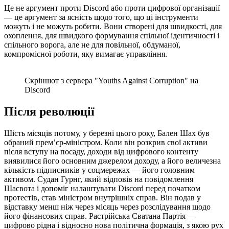
Це не аргумент проти Discord або проти цифрової організації
— це аргумент за ясність щодо того, що ці інструменти
можуть і не можуть робити. Вони створені для швидкості, для
охоплення, для швидкого формування спільної ідентичності і
спільного ворога, але не для повільної, обдуманої,
компромісної роботи, яку вимагає управління.
Скріншот з сервера "Youths Against Corruption" на
Discord
Після революції
Шість місяців потому, у березні цього року, Бален Шах був
обраний прем’єр-міністром. Коли він розкрив свої активи
після вступу на посаду, доходи від цифрового контенту
виявилися його основним джерелом доходу, а його величезна
кількість підписників у соцмережах — його головним
активом. Судан Гурнг, який відповів на повідомлення
Шасвота і допоміг налаштувати Discord перед початком
протестів, став міністром внутрішніх справ. Він подав у
відставку менш ніж через місяць через розслідування щодо
його фінансових справ. Растрійська Сватана Партія —
цифрово рідна і відносно нова політична формація, з якою рух