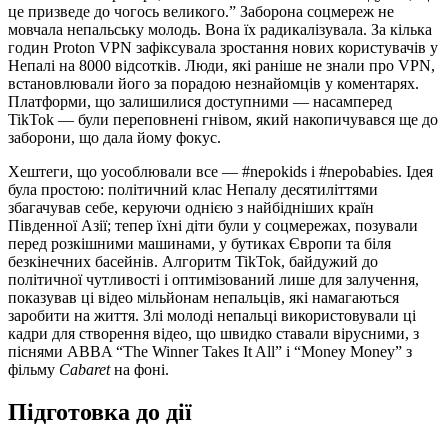
це призведе до чогось великого.” Заборона соцмереж не
мовчала непальську молодь. Вона їх радикалізувала. За кілька
годин Proton VPN зафіксувала зростання нових користувачів у
Непалі на 8000 відсотків. Люди, які раніше не знали про VPN,
встановлювали його за порадою незнайомців у коментарях.
Платформи, що залишилися доступними — насамперед
TikTok — були переповнені гнівом, який накопичувався ще до
заборони, що дала йому фокус.
Хештеги, що уособлювали все — #nepokids і #nepobabies. Ідея
була простою: політичний клас Непалу десятиліттями
збагачував себе, керуючи однією з найбідніших країн
Південної Азії; тепер їхні діти були у соцмережах, позували
перед розкішними машинами, у бутиках Європи та біля
безкінечних басейнів. Алгоритм TikTok, байдужий до
політичної чутливості і оптимізований лише для залучення,
показував ці відео мільйонам непальців, які намагаються
заробити на життя. Злі молоді непальці використовували ці
кадри для створення відео, що швидко ставали вірусними, з
піснями ABBA “The Winner Takes It All” і “Money Money” з
фільму
Cabaret
на фоні.
Підготовка до дії