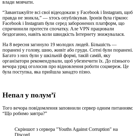
влади мовчати.
“Завантажуйте всі свої відеодокази у Facebook і Instagram, щоб
правда не зникла,” — хтось опублікував. Іронія була гіркою:
Facebook і Instagram були серед заборонених платформ, що
спричинили протести спочатку. Але VPN працювали
бездоганно, навіть коли швидкість Інтернету знижувалася.
На 8 вересня загинуло 19 молодих людей. Більшість —
поранені у голову, шию, живіт або груди. Сотні були поранені.
Багато з них були у шкільній формі, такій самій, яку
організатори рекомендували, щоб убезпечити їх. До пізнього
вечора уряд оголосив про відновлення роботи соцмереж. Це
була поступка, яка прийшла занадто пізно.
Непал у полум’ї
Того вечора повідомлення заповнили сервер одним питанням:
“Що робимо завтра?”
Скріншот з сервера "Youths Against Corruption" на
Discord