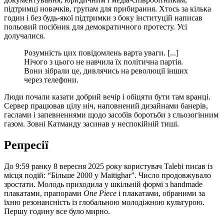
підтримці новачків, групам для прибирання. Хтось за кілька
годин і без будь-якої підтримки з боку інституцій написав
польовий посібник для демократичного протесту. Усі
долучалися.
Розумність цих повідомлень варта уваги. [...]
Нічого з цього не навчила їх політична партія.
Вони зібрали це, дивлячись на революції інших
через телефони.
Люди почали казати добрий вечір і обіцяти бути там вранці.
Сервер працював цілу ніч, наповнений дизайнами банерів,
гаслами і запевненнями щодо засобів боротьби з сльозогінним
газом. Зовні Катманду засинав у неспокійній тиші.
Репресії
До 9:59 ранку 8 вересня 2025 року користувач Talebi писав із
місця подій: “Більше 2000 у Maitighar”. Число продовжувало
зростати. Молодь приходила у шкільній формі з handmade
плакатами, прапорами
One Piece
і плакатами, обраними за
їхню резонансність із глобальною молодіжною культурою.
Першу годину все було мирно.