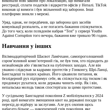
виконали нові закони про локалізацію, що вимагали
реєстрації, сплати податків і відкриття офісів у Непалі. TikTok
виконав ці вимоги і був звільнений від заборони. Інші
платформи зникли з мережі.
Уряд, однак, не передбачив, що заборона цих засобів
комунікації розпалить, а не погасить бажання спілкуватися.
До того часу, коли псевдонім набрав “Test” у сервері Youths
Against Corruption того вечора, бажання вже тривало 96 годин.
Навчання у інших
Вісімнадцятирічний Шасвот Ламічхане, самопроголошений
сором’язливий комп’ютерний гік, не був тим, хто підходить до
незнайомців або з’являється на публічних заходах. Але він
уважно слідкував за кадрами протестів у Гонконгу, Шрі-Ланці,
Бангладеші та інших країнах. Його цікавили питання, як
безлідерний рух підтримує себе, як спілкується під тиском і як
продовжує рухатися, коли держава чинить опір. Як і він,
непальська молодь також спостерігала за цими протестами.
У сусідньому Бангладеші покоління Z мобілізувалося у 2024
році, щоб вимагати зменшення квот на державні посади та
перехід до відбору за заслугами. Але рух охопив щось
набагато більше — накопичений гнів покоління, яке