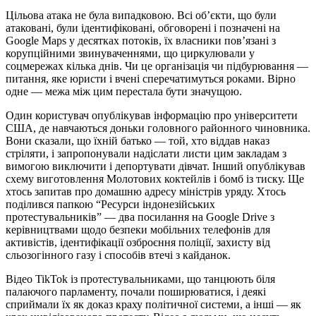
Цільова атака не була випадковою. Всі об’єкти, що були
атаковані, були ідентифіковані, обговорені і позначені на
Google Maps у десятках потоків, їх власники пов’язані з
корупційними звинуваченнями, що циркулювали у
соцмережах кілька днів. Чи це організація чи підбурювання —
питання, яке юристи і вчені сперечатимуться роками. Вірно
одне — межа між цим перестала бути значущою.
Один користувач опублікував інформацію про університети
США, де навчаються доньки головного районного чиновника.
Вони сказали, що їхній батько — той, хто віддав наказ
стріляти, і запропонували надіслати листи цим закладам з
вимогою виключити і депортувати дівчат. Інший опублікував
схему виготовлення Молотових коктейлів і бомб із тиску. Ще
хтось запитав про домашню адресу міністрів уряду. Хтось
поділився папкою “Ресурси індонезійських
протестувальників” — два посилання на Google Drive з
керівництвами щодо безпеки мобільних телефонів для
активістів, ідентифікації озброєння поліції, захисту від
сльозогінного газу і способів втечі з кайданок.
Відео TikTok із протестувальниками, що танцюють біля
палаючого парламенту, почали поширюватися, і деякі
сприймали їх як доказ краху політичної системи, а інші — як