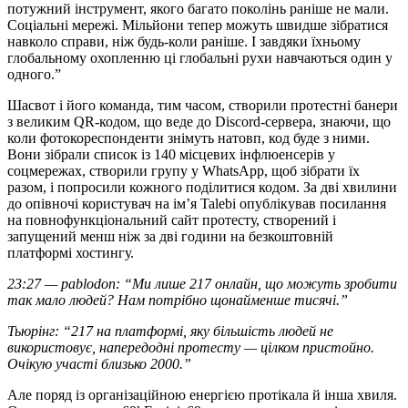
потужний інструмент, якого багато поколінь раніше не мали.
Соціальні мережі. Мільйони тепер можуть швидше зібратися
навколо справи, ніж будь-коли раніше. І завдяки їхньому
глобальному охопленню ці глобальні рухи навчаються один у
одного.”
Шасвот і його команда, тим часом, створили протестні банери
з великим QR-кодом, що веде до Discord-сервера, знаючи, що
коли фотокореспонденти знімуть натовп, код буде з ними.
Вони зібрали список із 140 місцевих інфлюенсерів у
соцмережах, створили групу у WhatsApp, щоб зібрати їх
разом, і попросили кожного поділитися кодом. За дві хвилини
до опівночі користувач на ім’я Talebi опублікував посилання
на повнофункціональний сайт протесту, створений і
запущений менш ніж за дві години на безкоштовній
платформі хостингу.
23:27 — pablodon: “Ми лише 217 онлайн, що можуть зробити
так мало людей? Нам потрібно щонайменше тисячі.”
Тьюрінг: “217 на платформі, яку більшість людей не
використовує, напередодні протесту — цілком пристойно.
Очікую участі близько 2000.”
Але поряд із організаційною енергією протікала й інша хвиля.