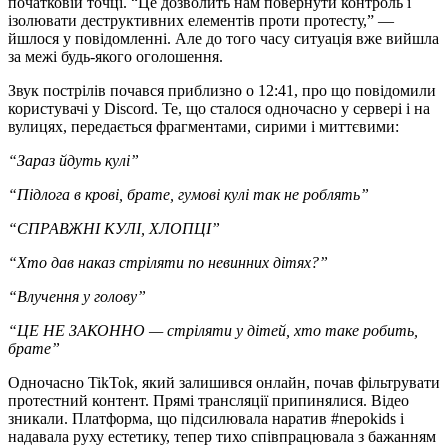
початковій точці. “Це дозволить нам повернути контроль і
ізолювати деструктивних елементів проти протесту,” —
йшлося у повідомленні. Але до того часу ситуація вже вийшла
за межі будь-якого оголошення.
Звук пострілів почався приблизно о 12:41, про що повідомили
користувачі у Discord. Те, що сталося одночасно у сервері і на
вулицях, передається фрагментами, сирими і миттєвими:
“Зараз йдуть кулі”
“Підлога в крові, брате, гумові кулі так не роблять”
“СПРАВЖНІ КУЛІ, ХЛОПЦІ”
“Хто дав наказ стріляти по невинних дітях?”
“Влучення у голову”
“ЦЕ НЕ ЗАКОННО — стріляти у дітей, хто таке робить,
брате”
Одночасно TikTok, який залишився онлайн, почав фільтрувати
протестний контент. Прямі трансляції припинялися. Відео
зникали. Платформа, що підсилювала наратив #nepokids і
надавала руху естетику, тепер тихо співпрацювала з бажанням