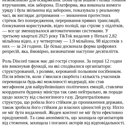
втручанням, ніж заборона. Платформа, яка виконала вимоги
уряду і була звільнена від заборони, показувала у реальному
часі, як виглядає дотримання — зникнення протестних
стрічок без попередження, переривання прямих трансляцій,
блокування користувачів, відео поліції, що стріляє у підлітків,
— все це зменшувалося автоматичними системами. У
третьому кварталі 2025 року TikTok видалив у Непалі 2,82
мільйона відео, а у четвертому — 1,9 мільйона, 98 відсотків з
них — за 24 години. Це більш досконала форма цифрових
репресій, яка, ймовірно, визначатиме наступне десятиліття.
Роль Discord також має дві гострі сторони. За перші 12 годин
він виконував функції, на які сподівалися організатори:
структурований, з ролями, керований польовим посібником.
Після вбивств, коли з’явилася скорбота і кількість учасників
перевищила будь-які можливості модерації, він став
мегафоном для найруйнівніших політичних емоцій, ставлячи
координати будинку міністра так само нейтрально, як поради
щодо захисту від сльозогінного газу. Децентралізована
структура, що робила його стійким до проникнення держави,
також зробила його стійким до власних цінностей руху. Ніхто
не міг бути видалений. Жоден контент не міг бути ефективно
придушений. Та сама анонімність, що захищала організаторів
від стеження, захищала і поганих акторів від відповідальності.