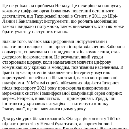
Це не унікальна проблема Непалу. Це невирішена напруга у
кожному цифрово організованому повстанні останнього
десятиліття, від Тахрірської площі в Єгипті у 2011 до Шрі-
Ланки і Бангладешу: інструменти, що роблять мобілізацію
такою швидкою і потужною, також визначають, хто і як може
брати участь у наступних етапах.
Більше того, зв’язок між цифровими інструментами і
політичною владою — не проста історія звільнення. Заборона
соцмереж, спрямована на придушення інакомислення, стала
джерелом інакомислення. Це результат, який уряди
створювали щоразу, коли намагалися мовчати цифрову
комунікацію у країнах із молодим, пов’язаним населенням. В
Ірані під час протестів відключення Інтернету змусило
користувачів перейти на більш темні, важко контролювані
платформи. У М’янмі спроба військових відрізати Інтернет
після перевороту 2021 року прискорила використання
мережевих систем і зашифрованої комунікації серед опірних
мереж. Репресії, виявляється, — прискорювач. Уряди, чиї
інстинкти у кризових ситуаціях — натиснути кнопку
“заглушки”, ще не навчилися цьому уроку.
Для рухів урок більш складний. Фільтрація контенту TikTok
під час протестів у Непалі була тихою, алгоритмічною і
неможливою для оскарження. Вона була іншим і більш тонким