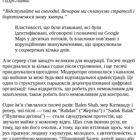
і Шрі-Ланки.”
“Відступайте на сьогодні. Вечором ми сплануємо стратегії і
боротимемося знову завтра.”
Властивості, що були атаковані, всі були
ідентифіковані, обговорені і позначені на Google
Maps у десятках потоків, їх власники пов’язані з
корупційними звинуваченнями, що циркулювали
у соцмережах кілька днів.
Але сервер став занадто великим для модерації. Тисячі людей
приєдналися за кілька годин після стрілянини, і ще тисячі
приєднувалися щогодини. Модератори опинилися з каналом,
що вийшов за межі будь-якої відповідальної адміністрації. Це
один із структурних парадоксів децентралізованої цифрової
організації: така відкритість, що робить рух неможливим для
захоплення, також робить його неможливим для контролю.
Одне ім’я з’являлося тисячі разів: Balen Shah, мер Катманду і
репер, чиї пісні — такі як “Balidan” (“Жертва”) і “Sadak Balak”
(“Вулична дитина”) — стали саундтреком протестів, що
звучали майже у кожному відео. Шах став іконою руху, не
тому, що він його очолив, а тому, що він втілював щось, чого
рух прагнув: людину з культури, молодого, з автентичністю, а
не з партійною машиною. “Шановний Бален, керуй зараз або