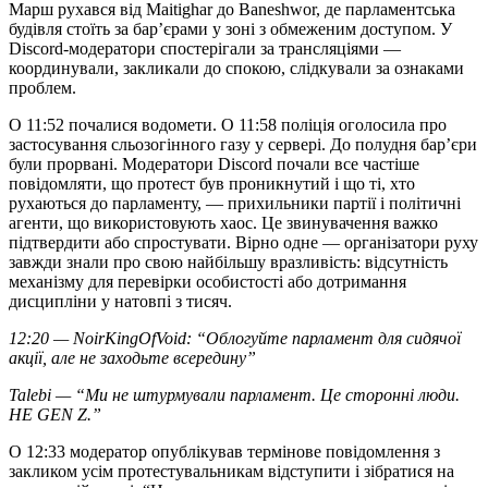
Марш рухався від Maitighar до Baneshwor, де парламентська
будівля стоїть за бар’єрами у зоні з обмеженим доступом. У
Discord-модератори спостерігали за трансляціями —
координували, закликали до спокою, слідкували за ознаками
проблем.
О 11:52 почалися водомети. О 11:58 поліція оголосила про
застосування сльозогінного газу у сервері. До полудня бар’єри
були прорвані. Модератори Discord почали все частіше
повідомляти, що протест був проникнутий і що ті, хто
рухаються до парламенту, — прихильники партії і політичні
агенти, що використовують хаос. Це звинувачення важко
підтвердити або спростувати. Вірно одне — організатори руху
завжди знали про свою найбільшу вразливість: відсутність
механізму для перевірки особистості або дотримання
дисципліни у натовпі з тисяч.
12:20 — NoirKingOfVoid: “Облогуйте парламент для сидячої
акції, але не заходьте всередину”
Talebi — “Ми не штурмували парламент. Це сторонні люди.
НЕ GEN Z.”
О 12:33 модератор опублікував термінове повідомлення з
закликом усім протестувальникам відступити і зібратися на