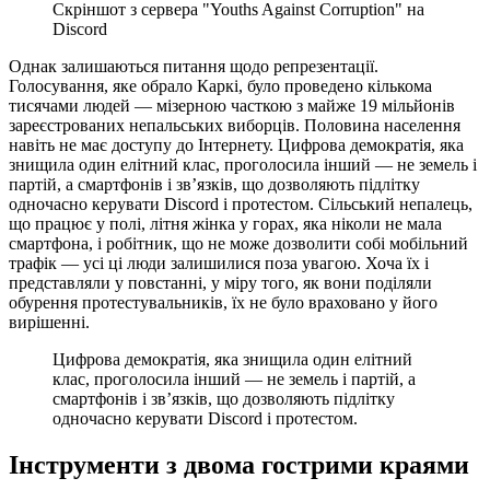
Скріншот з сервера "Youths Against Corruption" на
Discord
Однак залишаються питання щодо репрезентації.
Голосування, яке обрало Каркі, було проведено кількома
тисячами людей — мізерною часткою з майже 19 мільйонів
зареєстрованих непальських виборців. Половина населення
навіть не має доступу до Інтернету. Цифрова демократія, яка
знищила один елітний клас, проголосила інший — не земель і
партій, а смартфонів і зв’язків, що дозволяють підлітку
одночасно керувати Discord і протестом. Сільський непалець,
що працює у полі, літня жінка у горах, яка ніколи не мала
смартфона, і робітник, що не може дозволити собі мобільний
трафік — усі ці люди залишилися поза увагою. Хоча їх і
представляли у повстанні, у міру того, як вони поділяли
обурення протестувальників, їх не було враховано у його
вирішенні.
Цифрова демократія, яка знищила один елітний
клас, проголосила інший — не земель і партій, а
смартфонів і зв’язків, що дозволяють підлітку
одночасно керувати Discord і протестом.
Інструменти з двома гострими краями