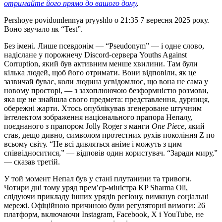
отримайте його прямо до вашого дому
.
Pershoye povidomlennya pryyshlo о 21:35 7 вересня 2025 року.
Воно звучало як “Test”.
Без імені. Лише псевдонім — “Pseudonym” — і одне слово,
надіслане у порожнечу Discord-сервера Youths Against
Corruption, який був активним менше хвилини. Там були
кілька людей, щоб його отримати. Вони відповіли, як це
зазвичай буває, коли людина усвідомлює, що вона не сама у
новому просторі, — з захоплюючою безформністю розмови,
яка ще не знайшла свого предмета: представлення, дурниця,
обережні жарти. Хтось опублікував згенероване штучним
інтелектом зображення національного прапора Непалу,
поєднаного з прапором Jolly Roger з манги
One Piece
, який
став, дещо дивно, символом протестних рухів покоління Z по
всьому світу. “Не всі дивляться аніме і можуть з цим
співвідноситися,” — відповів один користувач. “Заради миру,”
— сказав третій.
У той момент Непал був у стані плутанини та тривоги.
Чотири дні тому уряд прем’єр-міністра KP Sharma Oli,
слідуючи прикладу інших урядів регіону, вимкнув соціальні
мережі. Офіційною причиною були регуляторні вимоги: 26
платформ, включаючи Instagram, Facebook, X і YouTube, не