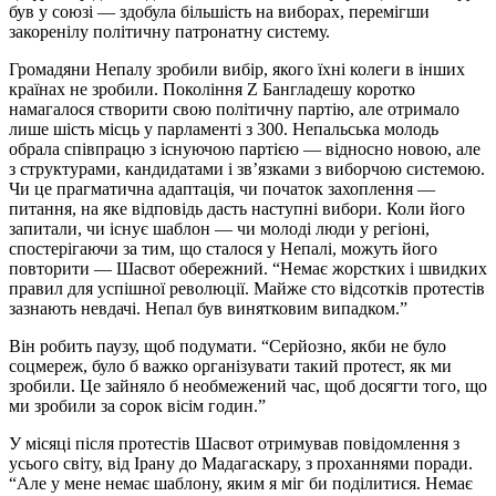
був у союзі — здобула більшість на виборах, перемігши
закоренілу політичну патронатну систему.
Громадяни Непалу зробили вибір, якого їхні колеги в інших
країнах не зробили. Покоління Z Бангладешу коротко
намагалося створити свою політичну партію, але отримало
лише шість місць у парламенті з 300. Непальська молодь
обрала співпрацю з існуючою партією — відносно новою, але
з структурами, кандидатами і зв’язками з виборчою системою.
Чи це прагматична адаптація, чи початок захоплення —
питання, на яке відповідь дасть наступні вибори. Коли його
запитали, чи існує шаблон — чи молоді люди у регіоні,
спостерігаючи за тим, що сталося у Непалі, можуть його
повторити — Шасвот обережний. “Немає жорстких і швидких
правил для успішної революції. Майже сто відсотків протестів
зазнають невдачі. Непал був винятковим випадком.”
Він робить паузу, щоб подумати. “Серйозно, якби не було
соцмереж, було б важко організувати такий протест, як ми
зробили. Це зайняло б необмежений час, щоб досягти того, що
ми зробили за сорок вісім годин.”
У місяці після протестів Шасвот отримував повідомлення з
усього світу, від Ірану до Мадагаскару, з проханнями поради.
“Але у мене немає шаблону, яким я міг би поділитися. Немає