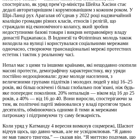
спостерігало, як уряд прем’єр-міністра Шейха Хасіни стає
дедалі авторитарнішим і корумпованішим з кожним роком. У
Шрі-Ланці рух Арагалая об’єднав у 2022 році надзвичайний
коаліцію громадян різних класів, етносів і релігій, що
страждали від економічного колапсу, який зробив
недоступними базові товари і викрив неправомірну владу
династії Раджапакса. В Індонезії та Філіппінах молодь також
виходила на вулиці і користувалася соціальними мережами
одночасно, створюючи транснаціональні мережі протестних
естетик і тактик у реальному часі.
Непал має з цими та іншими країнами, які нещодавно охопили
масові протести, демографічну характеристику, яку уряди
постійно недооцінювали: дуже молоде населення, з
величезними групами підлітків і молодих людей у віці 16–25
років, які більш освічені і більш глобально пов’язані, ніж будь-
яке попереднє покоління. 20% непальців — віком від 16 до 25
років, а 40% — від 16 до 40. Вони виросли, спостерігаючи за
тим, як політичні партії змінювалися у владі протягом трьох
десятиліть, обмінюючись одними й тими ж мережами
патронажу і підтримуючи ту саму безкарність.
Коли уряд у Катманду 4 вересня вимкнув соцмережі, Шасвот
відчув щось, що давно чекав, але не усвідомлював. “Я давно
не мав такого тригера,” — сказав він. “Я миттєво подумав, що