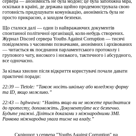
сервера — анонімність не була модою; це була запобіжна міра,
оскільки в країні, де держава щойно продемонструвала свою
готовність придушувати комунікацію, анонімність була не
просто прикрасою, а заходом безпеки.
Що сталося далі — один із найвражаючих документів
спонтанної політичної організації, коли-небудь створених.
Журнал Discord сервера Youths Against Corruption — тисячі
повідомлень з часовими позначками, анонімних і архівованих
— читається як поєднання парламентського протоколу і
групового чату, високого і низького, тактичного і абсурдного,
все одночасно.
За кілька хвилин після відкриття користувачі почали давати
практичні поради:
22:39 — Tietole: “Також носіть шкільну або коледжну форму
та ID, якщо можливо.”
22:43 — bghwawa: “Навіть якщо ви не можете приєднатися
до протесту, допоможіть. Документуйте все безпечно.
Будьте уважні. Діліться доказами з міжнародними ЗМІ.
Ранкова міжнародна увага тисне на владу.”
Скріншот з сервера "Youths Against Corruption" на