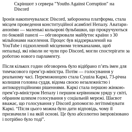
Скріншот з сервера "Youths Against Corruption" на
Discord
Іронія накопичувалася: Discord, заборонена платформа, стала
місцем проведення конституційної асамблеї Непалу. Аватари-
аноніми — маленькі кольорові бульбашки, що прокручуються
по боковій панелі — обговорювали майбутнє країни з 30
мільйонами населення. Процес був віддзеркалений на
YouTube і підхоплений місцевими телеканалами, щоб
непальці, які ніколи не чули про Discord, могли спостерігати за
роботою нового парламенту.
Після кількох годин обговорень було відібрано п’ять імен для
тимчасового прем’єр-міністра. Потім — голосування у
реальному часі. Переможницею стала Сушіла Каркі, 73-річна
колишня головна суддя, відома своєю незалежністю і
антикорупційними рішеннями. Каркі стала першою жінкою-
прем’єр-міністром Непалу і першим керівником уряду у світі,
обраним шляхом голосування у соціальній мережі. Шасвот
вважає, що голосування у Discord допомогло легітимізувати
Каркі. “Після цього можна було дати відповідь, чому її
призначили і на якій основі. Це було абсолютно імпровізовано
і потрібно було тоді”.