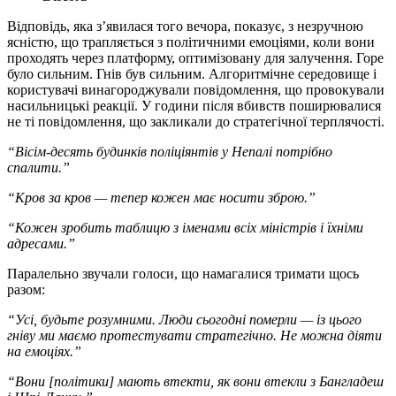
Відповідь, яка з’явилася того вечора, показує, з незручною
ясністю, що трапляється з політичними емоціями, коли вони
проходять через платформу, оптимізовану для залучення. Горе
було сильним. Гнів був сильним. Алгоритмічне середовище і
користувачі винагороджували повідомлення, що провокували
насильницькі реакції. У години після вбивств поширювалися
не ті повідомлення, що закликали до стратегічної терплячості.
“Вісім-десять будинків поліціянтів у Непалі потрібно
спалити.”
“Кров за кров — тепер кожен має носити зброю.”
“Кожен зробить таблицю з іменами всіх міністрів і їхніми
адресами.”
Паралельно звучали голоси, що намагалися тримати щось
разом:
“Усі, будьте розумними. Люди сьогодні померли — із цього
гніву ми маємо протестувати стратегічно. Не можна діяти
на емоціях.”
“Вони [політики] мають втекти, як вони втекли з Бангладеш