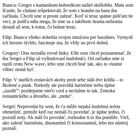
Bianca: Gregor s kamarátom-bubeníkom našiel skúšobňu. Mala som
šťastie, že chalani rešpektovali, že som s hraním na basu iba
začínala. Chceli sme si proste zahrať. Keď si teraz spätne púšťam tie
veci, je podľa mňa mega, že sme sa z takéhoto hrania-nehrania
dostali až sem, k tomu, čo hráme teraz.
Filip: Bianca všetko dobehla svojou intuíciou pre basslines. Vymyslí
ich hrozne rýchlo, fascinuje ma, že vždy na prvú dobrú.
Gregory: Ona neznáša rovné linky. Ešte som chcel poznamenať, že
iba Sergei a Filip sú vyštudovaní hudobníci. Od začiatku sme si
razili cestu New wave, lebo sme chceli hrať tak, ako to vlastne
vôbec nemá byť.
Filip: V starších zostavách akoby proti sebe stáli dve krídla – to
školené a punk. Niekedy ale pravidlá harmónie treba úplne
„zazdiť“: pozliepame niečo cool a necháme to tak. Zmeska
romantického a divného, ale „mrda“.
Sergei: Nepovedal by som, že ťa môže nejaká hudobná teória
obmedziť, pretože keď raz nemáš čo povedať, je úplne jedno, či
poznáš noty. Ak máš čo povedať, rozhodne ti to iba pomôže. Vieš,
ako zahrať harmóniu, disonantnú či konsonantnú, lebo ten nástroj
poznáš.