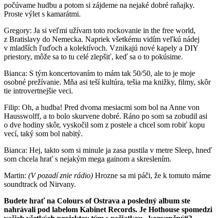
počúvame hudbu a potom si zájdeme na nejaké dobré raňajky.
Proste výlet s kamarátmi.
Gregory: Ja si veľmi užívam toto rockovanie in the free world,
z Bratislavy do Nemecka. Napriek všetkému vidím veľkú nádej
v mladších ľuďoch a kolektívoch. Vznikajú nové kapely a DIY
priestory, môže sa to tu celé zlepšiť, keď sa o to pokúsime.
Bianca: S tým koncertovaním to mám tak 50/50, ale to je moje
osobné prežívanie. Mňa asi teší kultúra, tešia ma knižky, filmy, skôr
tie introvertnejšie veci.
Filip: Oh, a hudba! Pred dvoma mesiacmi som bol na Anne von
Hausswolff, a to bolo skurvene dobré. Ráno po som sa zobudil asi
o dve hodiny skôr, vyskočil som z postele a chcel som robiť kopu
vecí, taký som bol nabitý.
Bianca: Hej, takto som si minule ja zasa pustila v metre Sleep, hneď
som chcela hrať s nejakým mega gainom a skreslením.
Martin:
(V pozadí znie rádio)
Hrozne sa mi páči, že k tomuto máme
soundtrack od Nirvany.
Budete hrať na Colours of Ostrava a posledný album ste
nahrávali pod labelom Kabinet Records. Je Hothouse spomedzi