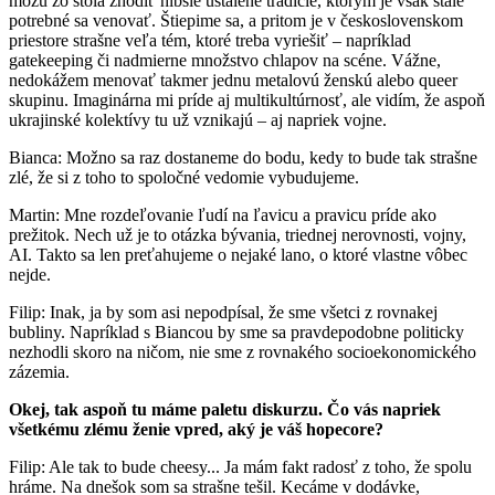
môžu zo stola zhodiť hlbšie ustálené tradície, ktorým je však stále
potrebné sa venovať. Štiepime sa, a pritom je v československom
priestore strašne veľa tém, ktoré treba vyriešiť – napríklad
gatekeeping či nadmierne množstvo chlapov na scéne. Vážne,
nedokážem menovať takmer jednu metalovú ženskú alebo queer
skupinu. Imaginárna mi príde aj multikultúrnosť, ale vidím, že aspoň
ukrajinské kolektívy tu už vznikajú – aj napriek vojne.
Bianca: Možno sa raz dostaneme do bodu, kedy to bude tak strašne
zlé, že si z toho to spoločné vedomie vybudujeme.
Martin: Mne rozdeľovanie ľudí na ľavicu a pravicu príde ako
prežitok. Nech už je to otázka bývania, triednej nerovnosti, vojny,
AI. Takto sa len preťahujeme o nejaké lano, o ktoré vlastne vôbec
nejde.
Filip: Inak, ja by som asi nepodpísal, že sme všetci z rovnakej
bubliny. Napríklad s Biancou by sme sa pravdepodobne politicky
nezhodli skoro na ničom, nie sme z rovnakého socioekonomického
zázemia.
Okej, tak aspoň tu máme paletu diskurzu. Čo vás napriek
všetkému zlému ženie vpred, aký je váš hopecore?
Filip: Ale tak to bude cheesy... Ja mám fakt radosť z toho, že spolu
hráme. Na dnešok som sa strašne tešil. Kecáme v dodávke,