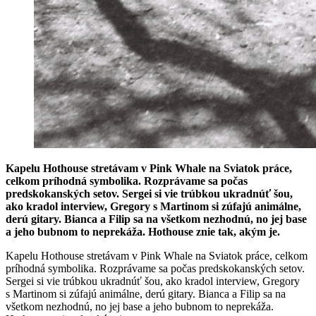
Kapelu Hothouse stretávam v Pink Whale na Sviatok práce,
celkom príhodná symbolika. Rozprávame sa počas
predskokanských setov. Sergei si vie trúbkou ukradnúť šou,
ako kradol interview, Gregory s Martinom si zúfajú animálne,
derú gitary. Bianca a Filip sa na všetkom nezhodnú, no jej base
a jeho bubnom to neprekáža. Hothouse znie tak, akým je.
Kapelu Hothouse stretávam v Pink Whale na Sviatok práce, celkom
príhodná symbolika. Rozprávame sa počas predskokanských setov.
Sergei si vie trúbkou ukradnúť šou, ako kradol interview, Gregory
s Martinom si zúfajú animálne, derú gitary. Bianca a Filip sa na
všetkom nezhodnú, no jej base a jeho bubnom to neprekáža.