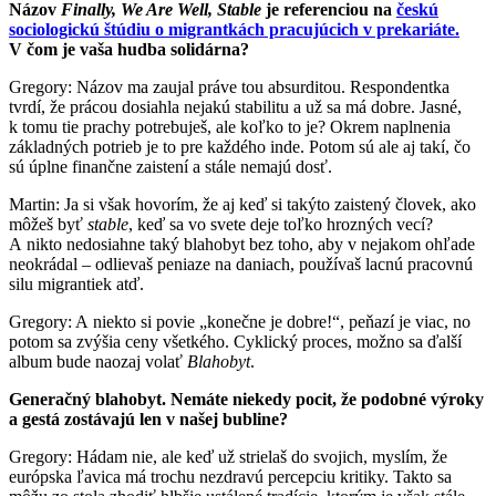
Názov
Finally, We Are Well, Stable
je referenciou na
českú
sociologickú štúdiu o migrantkách pracujúcich v prekariáte.
V čom je vaša hudba solidárna?
Gregory: Názov ma zaujal práve tou absurditou. Respondentka
tvrdí, že prácou dosiahla nejakú stabilitu a už sa má dobre. Jasné,
k tomu tie prachy potrebuješ, ale koľko to je? Okrem naplnenia
základných potrieb je to pre každého inde. Potom sú ale aj takí, čo
sú úplne finančne zaistení a stále nemajú dosť.
Martin: Ja si však hovorím, že aj keď si takýto zaistený človek, ako
môžeš byť
stable
, keď sa vo svete deje toľko hrozných vecí?
A nikto nedosiahne taký blahobyt bez toho, aby v nejakom ohľade
neokrádal – odlievaš peniaze na daniach, používaš lacnú pracovnú
silu migrantiek atď.
Gregory: A niekto si povie „konečne je dobre!“, peňazí je viac, no
potom sa zvýšia ceny všetkého. Cyklický proces, možno sa ďalší
album bude naozaj volať
Blahobyt
.
Generačný blahobyt. Nemáte niekedy pocit, že podobné výroky
a gestá zostávajú len v našej bubline?
Gregory: Hádam nie, ale keď už strielaš do svojich, myslím, že
európska ľavica má trochu nezdravú percepciu kritiky. Takto sa