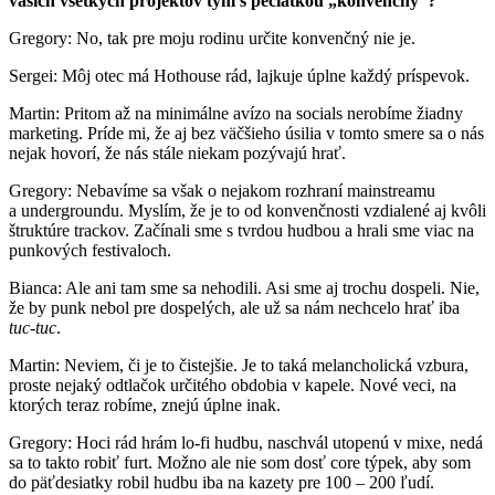
vašich všetkých projektov tým s pečiatkou „konvenčný“?
Gregory: No, tak pre moju rodinu určite konvenčný nie je.
Sergei: Môj otec má Hothouse rád, lajkuje úplne každý príspevok.
Martin: Pritom až na minimálne avízo na socials nerobíme žiadny
marketing. Príde mi, že aj bez väčšieho úsilia v tomto smere sa o nás
nejak hovorí, že nás stále niekam pozývajú hrať.
Gregory: Nebavíme sa však o nejakom rozhraní mainstreamu
a undergroundu. Myslím, že je to od konvenčnosti vzdialené aj kvôli
štruktúre trackov. Začínali sme s tvrdou hudbou a hrali sme viac na
punkových festivaloch.
Bianca: Ale ani tam sme sa nehodili. Asi sme aj trochu dospeli. Nie,
že by punk nebol pre dospelých, ale už sa nám nechcelo hrať iba
tuc-tuc
.
Martin: Neviem, či je to čistejšie. Je to taká melancholická vzbura,
proste nejaký odtlačok určitého obdobia v kapele. Nové veci, na
ktorých teraz robíme, znejú úplne inak.
Gregory: Hoci rád hrám lo-fi hudbu, naschvál utopenú v mixe, nedá
sa to takto robiť furt. Možno ale nie som dosť core týpek, aby som
do päťdesiatky robil hudbu iba na kazety pre 100 – 200 ľudí.