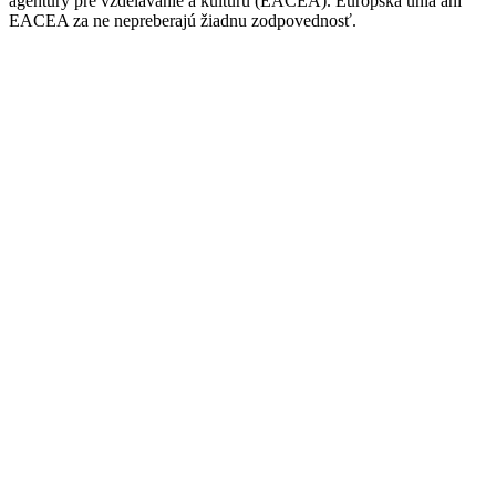
agentúry pre vzdelávanie a kultúru (EACEA). Európska únia ani
EACEA za ne nepreberajú žiadnu zodpovednosť.