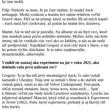
by sme mohli.
Filip: Niekedy sa stane, že po čase zistíme, že nejaký track
nefunguje. Medzi vznikom a hraním live máme relatívne veľké
časové okno. Páči sa mi prístup, ktorý sa možno líši od iných kapiel
– track musí byť cizelovaný, až potom ho hráme live, dozrieva.
Martin: Ale to tiež nie je pravidlo. Na albume sú asi štyri veci, ktoré
sme nasekali naraz počas jediného stretnutia. Možno, keby nás bolo
menej, tak by vznikalo viac vecí ako zo šablóny, u nás sa ale nedá
nič predpovedať. Napríklad Gregory si nosí celý track v hlave, a my
ho potom rýchlo zbúchame. Je to takto zaujímavejšie,
dynamickejšie, zábavnejšie.
Vznikli ste naozaj ako experiment na jar v roku 2021, ako
dokladá vaša prvá nahraná vec?
Gregory: To je iba náš prvý streamingový track, čo nám vydali
kamaráti z Ukrajiny. Traja sme sa stretali v Brne a do slučiek sme
vnárali gitary, znelo to ako zlé Velvet Underground. Post-punk,
občas reznutý metalom. Jazzy, bossa nova, noise-rock… Späť
k filmom: veľmi ma vtedy bavili Lynchove soundtracky. Lyncha zas
inšpiroval skladateľ Mancini, ktorý robil aj soundtrack k
Experiment
in Terror
(1962). Preto
Jarný experiment
, prebratý je aj hlavný riff
toho tracku.