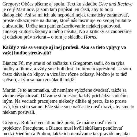
Gregory: Občas píšeme aj spolu. Text ku skladbe
Give and Recieve
je celý Martinov, ja som tam pripísal len časti, aby to bolo
dialogické. Asi sa mi ich ale nepodarí nejak tematicky zarámovať,
proste odkazujeme na dianie, ktoré nás fascinuje vo svojej brutalite
a absurdite. Určite tam patrí znázorňovanie nejakej pudovosti,
ľudskej krutosti, šikany a iného násilia. No a kriticky sa zaoberáme
aj otázkou práv zvierat – o tom je skladba
Horns
.
Každý z vás sa venuje aj inej profesii. Ako sa tieto vplyvy vo
vašej hudbe stretávajú?
Bianca: Fú, my sme si od začiatku s Gregorom sadli, čo sa týka
hudby a filmov, a vždy sme boli dosť kultúrne rozprestrení. Ja som
často dávala do klipov a vizuálov rôzne odkazy. Možno je to tiež
spôsob, akým sa nám zosúladil imidž.
Martin: Je to automatika, už nemáme vyložene dvadsať, takže sa
vieme rešpektovať. Dávame si priestor, každý prichádza s niečím
iným. Na veciach pracujeme niekedy dlhšie aj preto, že to proste
trvá, kým si to sadne. Ešte stále sme našťastie dosť draví, aby sme to
niekam posúvali.
Gregory: Robíme veci dlho tiež preto, že máme dosť iných
projektov. Pracujeme, a Bianca musí kvôli skúškam pendlovať
medzi Viedňou a Prahou, takže ich nemávame tak pravidelne, ako