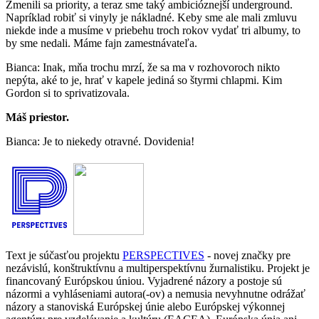
Zmenili sa priority, a teraz sme taký ambicióznejší underground.
Napríklad robiť si vinyly je nákladné. Keby sme ale mali zmluvu
niekde inde a musíme v priebehu troch rokov vydať tri albumy, to
by sme nedali. Máme fajn zamestnávateľa.
Bianca: Inak, mňa trochu mrzí, že sa ma v rozhovoroch nikto
nepýta, aké to je, hrať v kapele jediná so štyrmi chlapmi. Kim
Gordon si to sprivatizovala.
Máš priestor.
Bianca: Je to niekedy otravné. Dovidenia!
Text je súčasťou projektu
PERSPECTIVES
- novej značky pre
nezávislú, konštruktívnu a multiperspektívnu žurnalistiku. Projekt je
financovaný Európskou úniou. Vyjadrené názory a postoje sú
názormi a vyhláseniami autora(-ov) a nemusia nevyhnutne odrážať
názory a stanoviská Európskej únie alebo Európskej výkonnej