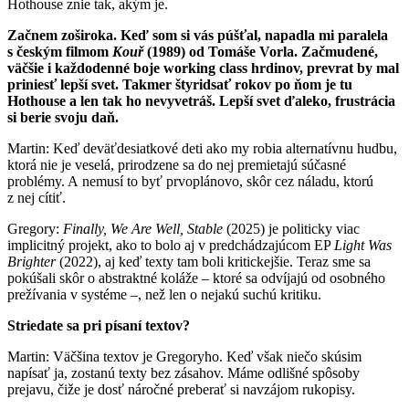
Hothouse znie tak, akým je.
Začnem zoširoka. Keď som si vás púšťal, napadla mi paralela
s českým filmom
Kouř
(1989) od Tomáše Vorla. Začmudené,
väčšie i každodenné boje working class hrdinov, prevrat by mal
priniesť lepší svet. Takmer štyridsať rokov po ňom je tu
Hothouse a len tak ho nevyvetráš. Lepší svet ďaleko, frustrácia
si berie svoju daň.
Martin: Keď deväťdesiatkové deti ako my robia alternatívnu hudbu,
ktorá nie je veselá, prirodzene sa do nej premietajú súčasné
problémy. A nemusí to byť prvoplánovo, skôr cez náladu, ktorú
z nej cítiť.
Gregory:
Finally, We Are Well, Stable
(2025) je politicky viac
implicitný projekt, ako to bolo aj v predchádzajúcom EP
Light Was
Brighter
(2022), aj keď texty tam boli kritickejšie. Teraz sme sa
pokúšali skôr o abstraktné koláže – ktoré sa odvíjajú od osobného
prežívania v systéme –, než len o nejakú suchú kritiku.
Striedate sa pri písaní textov?
Martin: Väčšina textov je Gregoryho. Keď však niečo skúsim
napísať ja, zostanú texty bez zásahov. Máme odlišné spôsoby
prejavu, čiže je dosť náročné preberať si navzájom rukopisy.