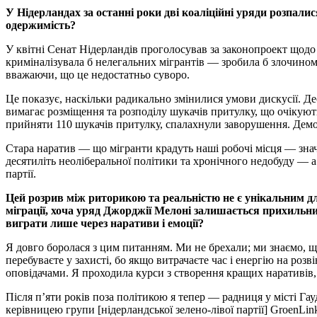
У Нідерландах за останні роки дві коаліційні уряди розпали
одержимість?
У квітні Сенат Нідерландів проголосував за законопроект щодо
криміналізувала б нелегальних мігрантів — зробила б злочином 
вважаючи, що це недостатньо суворо.
Це показує, наскільки радикально змінилися умови дискусії. Де
вимагає розміщення та розподілу шукачів притулку, що очікують 
прийняти 110 шукачів притулку, спалахнули заворушення. Демон
Стара наратив — що мігранти крадуть наші робочі місця — знач
десятиліть неоліберальної політики та хронічного недобуду — 
партії.
Цей розрив між риторикою та реальністю не є унікальним дл
міграції, хоча уряд Джорджії Мелоні залишається прихильн
виграти лише через наративи і емоції?
Я довго боролася з цим питанням. Ми не брехали; ми знаємо, 
перебуваєте у захисті, бо якщо витрачаєте час і енергію на роз
оповідачами. Я проходила курси з створення кращих наративів, 
Після п’яти років поза політикою я тепер — радниця у місті Га
керівницею групи [нідерландської зелено-лівої партії] GroenLin