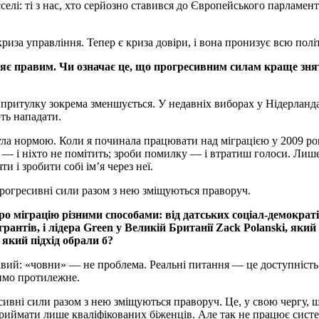
селі: ті з нас, хто серйозно ставився до Європейського парламе
риза управління. Тепер є криза довіри, і вона пронизує всю пол
рияє правим. Чи означає це, що прогресивним силам краще зня
я притулку зокрема зменшується. У недавніх виборах у Нідерланд
ють нападати.
ула нормою. Коли я починала працювати над міграцією у 2009 році
обре — і ніхто не помітить; зроби помилку — і втратиш голоси. Л
и і зробити собі ім’я через неї.
прогресивні сили разом з нею зміщуються праворуч.
о міграцію різними способами: від датських соціал-демократі
грантів, і лідера Green у Великій Британії Zack Polanski, яки
 який підхід обрали б?
авий: «човни» — не проблема. Реальні питання — це доступність 
чимо протилежне.
сивні сили разом з нею зміщуються праворуч. Це, у свою чергу, 
 приймати лише кваліфікованих біженців. Але так не працює сист