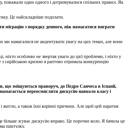
нту, поважали один одного і дотримувалися спільних правил. Як
ітику. Це найскладніше подолати.
ти міграцію з порядку денного, ніж намагатися виграти
ах ми намагалися не акцентувати увагу на цих темах, але вони
, ніхто особливо не звертав уваги до цієї проблеми, і ніхто у
ише з сирійською кризою я раптово отримала конкуренцію
в, що зміщуються праворуч, до Педро Санчеса в Іспанії,
й намагається переосмислити дискусію навколо класу і
і житло, а також їхні корінні причини. Але щоб цей наратив
ще більше зсуває дискусію вправо. Це порочне коло. Я бачила це
ема притулку.