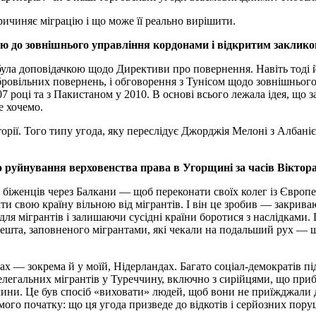
ичиняє міграцію і що може її реально вирішити.
гою до зовнішнього управління кордонами і відкритим заклико
я була доповідачкою щодо Директиви про повернення. Навіть тод
 добровільних повернень, і обговорення з Тунісом щодо зовнішньо
07 році та з Пакистаном у 2010. В основі всього лежала ідея, що
е хочемо.
кторії. Того типу угода, яку переслідує Джорджія Мелоні з Албан
руйнування верховенства права в Угорщині за часів Віктора 
біженців через Балкани — щоб переконати своїх колег із Європей
ти свою країну вільною від мігрантів. І він це зробив — закрив
я мігрантів і залишаючи сусідні країни боротися з наслідками
ешта, заповненого мігрантами, які чекали на подальший рух — щ
ах — зокрема й у моїй, Нідерландах. Багато соціал-демократів 
елегальних мігрантів у Туреччину, включно з сирійцями, що при
чини. Це був спосіб «виховати» людей, щоб вони не приїжджали 
самого початку: що ця угода призведе до відкотів і серйозних по