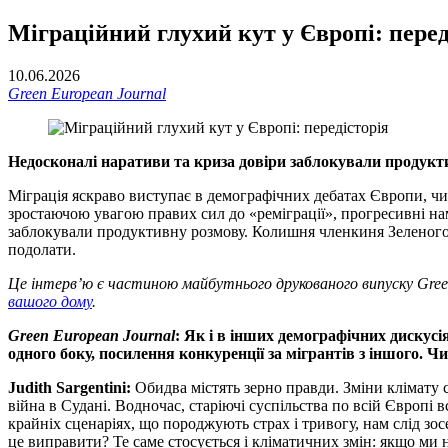
Міграційний глухий кут у Європі: перед
10.06.2026
Green European Journal
Недосконалі наративи та криза довіри заблокували продукти
Міграція яскраво виступає в демографічних дебатах Європи, чи 
зростаючою увагою правих сил до «реміграції», прогресивні на
заблокували продуктивну розмову. Колишня членкиня Зеленого р
подолати.
Це інтерв’ю є частиною майбутнього друкованого випуску Gree
вашого дому
.
Green European Journal
: Як і в інших демографічних дискусі
одного боку, посилення конкуренції за мігрантів з іншого. Ч
Judith Sargentini:
Обидва містять зерно правди. Зміни клімату с
війна в Судані. Водночас, старіючі суспільства по всій Європі
крайніх сценаріях, що породжують страх і тривогу, нам слід зос
це виправити? Те саме стосується і кліматичних змін: якщо ми 