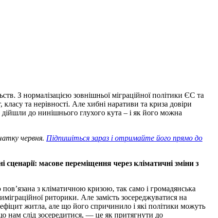
ьств. З нормалізацією зовнішньої міграційної політики ЄС та
класу та нерівності. Але хибні наративи та криза довіри
 дійшли до нинішнього глухого кута – і як його можна
чатку червня.
Підпишіться зараз і отримайте його прямо до
і сценарії: масове переміщення через кліматичні зміни з
 пов’язана з кліматичною кризою, так само і громадянська
нтиміграційної риторики. Але замість зосереджуватися на
 дефіцит житла, але що його спричинило і які політики можуть
що нам слід зосередитися, — це як притягнути до