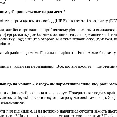
том.
д цим у Європейському парламенті?
теті з громадянських свобод (LIBE), і в комітеті з розвитку (DEV
ил, але його тримали на прийнятному рівні, оскільки вважалося
я у сфері розвитку дає більше можливостей для переміщення. Це не
розвитку і будівництво огорож. Ми обманювали себе, думаючи, що
ибним.
 міграцію і що може її реально вирішити. Frontex мав бюджет у ш
инить людей від переміщення. Все, що він досягає — це більше н
повідь на колапс «Заходу» як нормативної сили, яку роль мож
 тих цінностей, які вона проголошує. Повернення людей у країни
тократів, які використовують загрозу масової імміграції. Угоди,
х незаконними.
ти пил під килим. Нам потрібно навчитися слухати замість цього.
партнерів? Чи є наші торговельні угоди взаємовигідними? Глоба