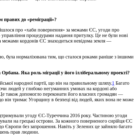
м правих до «реміграції»?
і йшлося про «хаби повернення» за межами ЄС, угоди про
го управління процедурами надання притулку. Це не були нові
 за межами кордонів ЄС знаходиться невідома земля —
ією, була нормалізована тим, що сталося роками раніше з іншими
Орбана. Яка роль міграції у його ілліберальному проекті?
ської народної партії, що він на правильному шляху.
1
Багато
аючи людей у глибоко негуманних умовах на кордоні або
. Це також допомогло переконати його власних громадян —
о він тримає Угорщину в безпеці від людей, яких вона не може
підтримували угоду ЄС-Туреччина 2016 року. Частиною угоди
бували на грецькі острови. За кожного поверненого сирійця ЄС
до Європи без запрошення. Навіть у Зелених це зайняло багато
рушень прав людини.