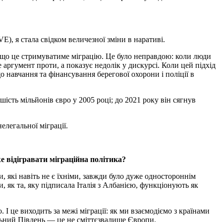
E), я стала свідком величезної зміни в наративі.
, що це стримуватиме міграцію. Це було неправдою: коли люди
 аргумент проти, а показує недолік у дискурсі. Коли цей підхід
 навчання та фінансування берегової охорони і поліції в
ість мільйонів євро у 2005 році; до 2021 року він сягнув
елегальної міграції.
е відігравати міграційна політика?
, які навіть не є їхніми, завжди було дуже одностороннім
 як та, яку підписала Італія з Албанією, функціонують як
 І це виходить за межі міграції: як ми взаємодіємо з країнами
льний Південь — це не сміттєзвалище Європи.