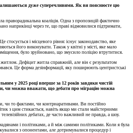
осі залишаються дуже суперечливими. Як ви пояснюєте цю
ла праворадикальна коаліція. Одна з пропозицій фактично
ано наприкінці через те, що праві відмовилися підтримати,
 стосується і місцевого рівня: існує законодавство, яке
яються його виконувати. Також у квітні у місті, яке мало
озміщення, було зруйновано, що змусило поліцію втрутитися.
житлом. Дефіцит житла справжній, але він є результатом
лювався. Це форма дезінформації, яку поширюють центристські
ьним у 2025 році вперше за 12 років завдяки чистій
ги, чи можна вважати, що дебати про міграцію можна
и, чи то фактами, чи контрнаративами. Ви постійно
олітик з цим стикається, навіть якщо ми стали майстерними
телевізійних дебатах, де часто важливий не правда, а шоу.
мадянами і політиками, а й між самими політиками. Коли я була
оджувалися з опонентами, але дотримувалися процедур і