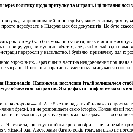
ся через політику щодо притулку та міграції, і ці питання д
 притулку, запропонований попереднім урядом, у якому домінува
просто перебувати в Нідерландах без документів. Це було скасов
сять років тому було б неможливо уявити, що ми опинимося тут. Це
на процедури, по муніципалітетах, але деякі міські ради відмовл
страції переросли у насильство, і будівлю, призначену для їх р
ною мірою зник. Зараз більша частина невдоволення пов’язана з 
а не міграції. Проте цей наратив навмисно культивувався і поси
я Нідерландів. Наприклад, населення Італії залишалося стабіл
им до обмеження мігрантів. Якщо факти і цифри не мають ва
що інша сторона — ні. Але брехню надзвичайно важко спростуват
вінчання брехні, ви не розповідаєте свою історію. Кожен лівий п
але не переконана, що існує універсальна формула — особливо у 
уда. Я виявила, що існує глибока криза довіри — не лише між гро
ks у міській раді Амстердама багато років тому, ми різко не пог