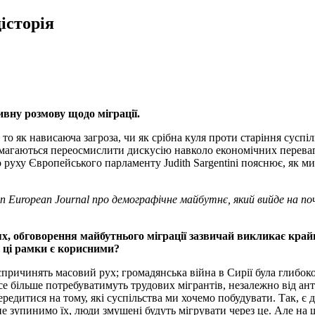
історія
вну розмову щодо міграції.
то як нависаюча загроза, чи як срібна куля проти старіння суспіл
магаються переосмислити дискусію навколо економічних переваг, 
уху Європейського парламенту Judith Sargentini пояснює, як ми
n European Journal про демографічне майбутнє, який вийде на по
ях, обговорення майбутнього міграції зазвичай викликає крайн
и ці рамки є корисними?
причинять масовий рух; громадянська війна в Сирії була глибоко
 все більше потребуватимуть трудових мігрантів, незалежно від а
ередитися на тому, які суспільства ми хочемо побудувати. Так, є
не зупинимо їх, люди змушені будуть мігрувати через це. Але на 