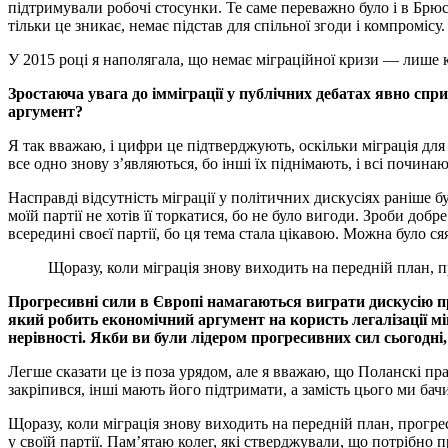
підтримували робочі стосунки. Те саме переважно було і в Брюс
тільки це зникає, немає підстав для спільної згоди і компромісу.
У 2015 році я наполягала, що немає міграційної кризи — лише к
Зростаюча увага до імміграції у публічних дебатах явно сп
аргумент?
Я так вважаю, і цифри це підтверджують, оскільки міграція дл
все одно знову з’являються, бо інші їх піднімають, і всі почина
Насправді відсутність міграції у політичних дискусіях раніше б
моїй партії не хотів її торкатися, бо не було вигоди. Зроби д
всередині своєї партії, бо ця тема стала цікавою. Можна було сяят
Щоразу, коли міграція знову виходить на передній план, 
Прогресивні сили в Європі намагаються виграти дискусію пр
який робить економічний аргумент на користь легалізації мі
нерівності. Якби ви були лідером прогресивних сил сьогодні,
Легше сказати це із поза урядом, але я вважаю, що Поланскі пр
закріпився, інші мають його підтримати, а замість цього ми ба
Щоразу, коли міграція знову виходить на передній план, прогре
у своїй партії. Пам’ятаю колег, які стверджували, що потрібно