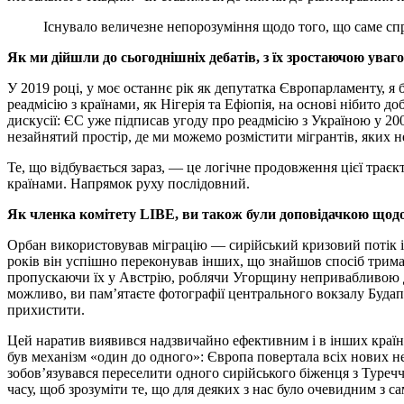
Існувало величезне непорозуміння щодо того, що саме спр
Як ми дійшли до сьогоднішніх дебатів, з їх зростаючою ува
У 2019 році, у моє останнє рік як депутатка Європарламенту, 
реадмісію з країнами, як Нігерія та Ефіопія, на основі нібито
дискусії: ЄС уже підписав угоду про реадмісію з Україною у 20
незайнятий простір, де ми можемо розмістити мігрантів, яких н
Те, що відбувається зараз, — це логічне продовження цієї трає
країнами. Напрямок руху послідовний.
Як членка комітету LIBE, ви також були доповідачкою щодо 
Орбан використовував міграцію — сирійський кризовий потік і 
років він успішно переконував інших, що знайшов спосіб трима
пропускаючи їх у Австрію, роблячи Угорщину непривабливою дл
можливо, ви пам’ятаєте фотографії центрального вокзалу Будап
прихистити.
Цей наратив виявився надзвичайно ефективним і в інших країн
був механізм «один до одного»: Європа повертала всіх нових н
зобов’язувався переселити одного сирійського біженця з Туреч
часу, щоб зрозуміти те, що для деяких з нас було очевидним з 