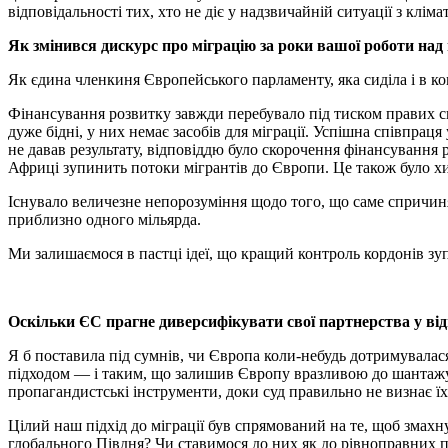
відповідальності тих, хто не діє у надзвичайній ситуації з кліма
Як змінився дискурс про міграцію за роки вашої роботи на
Як єдина членкиня Європейського парламенту, яка сиділа і в комі
Фінансування розвитку завжди перебувало під тиском правих с
дуже бідні, у них немає засобів для міграції. Успішна співпрац
не давав результату, відповіддю було скорочення фінансування 
Африці зупинить потоки мігрантів до Європи. Це також було х
Існувало величезне непорозуміння щодо того, що саме спричиняє
приблизно одного мільярда.
Ми залишаємося в пастці ідеї, що кращий контроль кордонів зуп
Оскільки ЄС прагне диверсифікувати свої партнерства у від
Я б поставила під сумнів, чи Європа коли-небудь дотримувалася
підходом — і таким, що залишив Європу вразливою до шантажу ав
пропагандистські інструменти, доки суд правильно не визнає ї
Цілий наш підхід до міграції був спрямований на те, щоб змахну
глобального Півдня? Чи ставимося до них як до рівноправних 